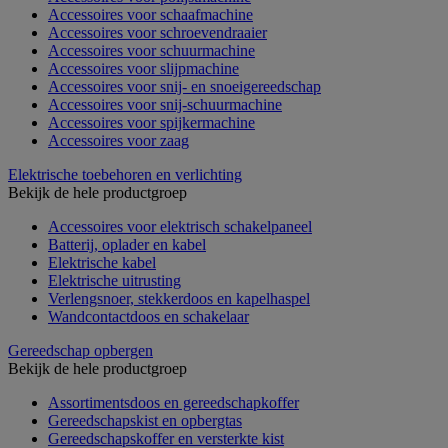
Accessoires voor schaafmachine
Accessoires voor schroevendraaier
Accessoires voor schuurmachine
Accessoires voor slijpmachine
Accessoires voor snij- en snoeigereedschap
Accessoires voor snij-schuurmachine
Accessoires voor spijkermachine
Accessoires voor zaag
Elektrische toebehoren en verlichting
Bekijk de hele productgroep
Accessoires voor elektrisch schakelpaneel
Batterij, oplader en kabel
Elektrische kabel
Elektrische uitrusting
Verlengsnoer, stekkerdoos en kapelhaspel
Wandcontactdoos en schakelaar
Gereedschap opbergen
Bekijk de hele productgroep
Assortimentsdoos en gereedschapkoffer
Gereedschapskist en opbergtas
Gereedschapskoffer en versterkte kist