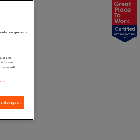
onder accepteren >
NOV 2025-NOV 2026
NL
 Met deze
analyseren.
 u meer wilt
onze
en doorgaan