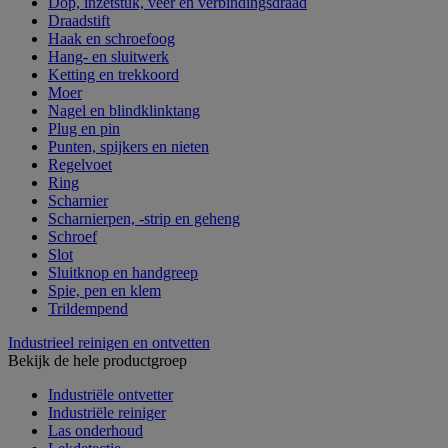
Dop, inzetstuk, veer en verbindingsdraad
Draadstift
Haak en schroefoog
Hang- en sluitwerk
Ketting en trekkoord
Moer
Nagel en blindklinktang
Plug en pin
Punten, spijkers en nieten
Regelvoet
Ring
Scharnier
Scharnierpen, -strip en geheng
Schroef
Slot
Sluitknop en handgreep
Spie, pen en klem
Trildempend
Industrieel reinigen en ontvetten
Bekijk de hele productgroep
Industriële ontvetter
Industriële reiniger
Las onderhoud