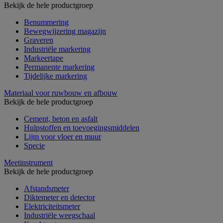
Bekijk de hele productgroep
Benummering
Bewegwijzering magazijn
Graveren
Industriële markering
Markeertape
Permanente markering
Tijdelijke markering
Materiaal voor ruwbouw en afbouw
Bekijk de hele productgroep
Cement, beton en asfalt
Hulpstoffen en toevoegingsmiddelen
Lijm voor vloer en muur
Specie
Meetinstrument
Bekijk de hele productgroep
Afstandsmeter
Diktemeter en detector
Elektriciteitsmeter
Industriële weegschaal