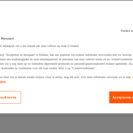
Verder z
 winkelwagen
 Manutan!
et belangrijk om u een bezoek aan onze website op maat te bieden!
nop "Accepteren en doorgaan" te klikken, kan ons platform via cookies informatie uitwisselen met uw browser.
nnen ons marketingteam en onze internetpartners de prestaties van onze website meten en uw winkelvoorkeuren 
nen wij u nog meer op uw behoeften afgestemde producten en passende/gepersonaliseerd reclame aanbieden. Als
 doeleinden en voorkeuren voor elk type cookie, klikt u op "Cookievoorkeuren".
oor kiest om je bezoek zonder cookies voort te zetten, mag dat ook! Voor meer informatie verwijzen we je naar
ring.
oorkeuren
Accepteren 