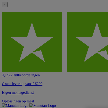
×
4,1/5 klantbeoordelingen
Gratis levering vanaf €200
Eigen montagedienst
Oplossingen op maat