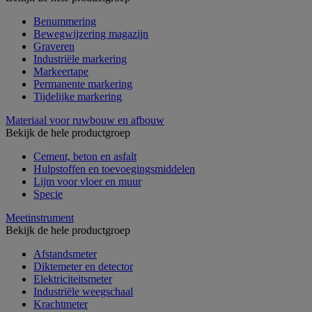
Benummering
Bewegwijzering magazijn
Graveren
Industriële markering
Markeertape
Permanente markering
Tijdelijke markering
Materiaal voor ruwbouw en afbouw
Bekijk de hele productgroep
Cement, beton en asfalt
Hulpstoffen en toevoegingsmiddelen
Lijm voor vloer en muur
Specie
Meetinstrument
Bekijk de hele productgroep
Afstandsmeter
Diktemeter en detector
Elektriciteitsmeter
Industriële weegschaal
Krachtmeter