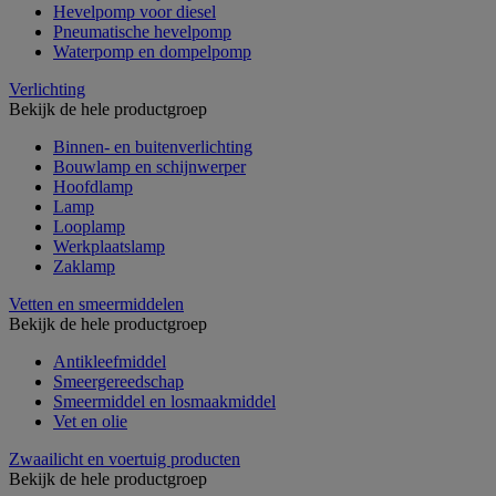
Hevelpomp voor diesel
Pneumatische hevelpomp
Waterpomp en dompelpomp
Verlichting
Bekijk de hele productgroep
Binnen- en buitenverlichting
Bouwlamp en schijnwerper
Hoofdlamp
Lamp
Looplamp
Werkplaatslamp
Zaklamp
Vetten en smeermiddelen
Bekijk de hele productgroep
Antikleefmiddel
Smeergereedschap
Smeermiddel en losmaakmiddel
Vet en olie
Zwaailicht en voertuig producten
Bekijk de hele productgroep