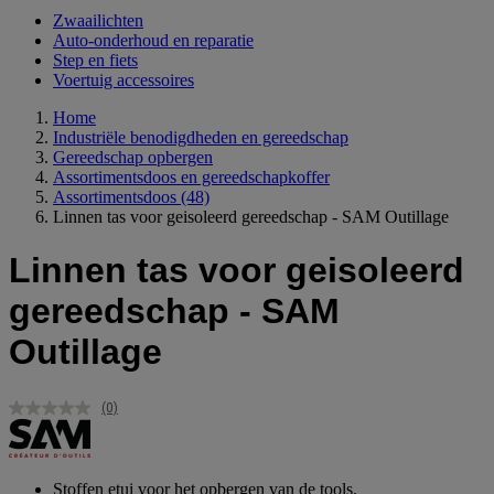
Zwaailichten
Auto-onderhoud en reparatie
Step en fiets
Voertuig accessoires
Home
Industriële benodigdheden en gereedschap
Gereedschap opbergen
Assortimentsdoos en gereedschapkoffer
Assortimentsdoos
(48)
Linnen tas voor geisoleerd gereedschap - SAM Outillage
Linnen tas voor geisoleerd
gereedschap - SAM
Outillage
(0)
Geen
scorewaarde.
Dezelfde
paginalink.
Stoffen etui voor het opbergen van de tools.