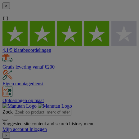
×
{ }
4,1/5 klantbeoordelingen
Gratis levering vanaf €200
Eigen montagedienst
Oplossingen op maat
Zoek
Suggested site content and search history menu
Mijn account
Inloggen
×