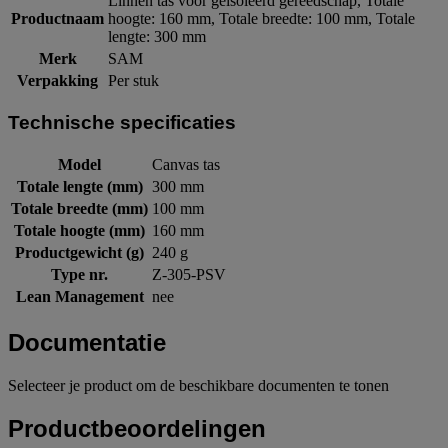
Linnen tas voor geisoleerd gereedschap, Totale
Productnaam
hoogte: 160 mm, Totale breedte: 100 mm, Totale
lengte: 300 mm
Merk
SAM
Verpakking
Per stuk
Technische specificaties
Model
Canvas tas
Totale lengte (mm)
300 mm
Totale breedte (mm)
100 mm
Totale hoogte (mm)
160 mm
Productgewicht (g)
240 g
Type nr.
Z-305-PSV
Lean Management
nee
Documentatie
Selecteer je product om de beschikbare documenten te tonen
Productbeoordelingen