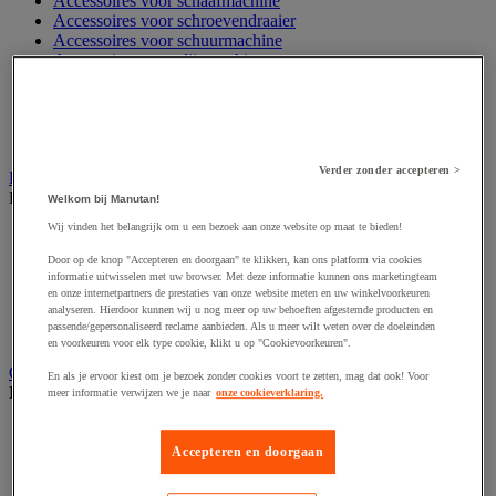
Accessoires voor schaafmachine
Accessoires voor schroevendraaier
Accessoires voor schuurmachine
Accessoires voor slijpmachine
Accessoires voor snij- en snoeigereedschap
Accessoires voor snij-schuurmachine
Accessoires voor spijkermachine
Accessoires voor zaag
Verder zonder accepteren >
Elektrische toebehoren en verlichting
Bekijk de hele productgroep
Welkom bij Manutan!
Wij vinden het belangrijk om u een bezoek aan onze website op maat te bieden!
Accessoires voor elektrisch schakelpaneel
Batterij, oplader en kabel
Door op de knop "Accepteren en doorgaan" te klikken, kan ons platform via cookies
Elektrische kabel
informatie uitwisselen met uw browser. Met deze informatie kunnen ons marketingteam
Elektrische uitrusting
en onze internetpartners de prestaties van onze website meten en uw winkelvoorkeuren
analyseren. Hierdoor kunnen wij u nog meer op uw behoeften afgestemde producten en
Verlengsnoer, stekkerdoos en kapelhaspel
passende/gepersonaliseerd reclame aanbieden. Als u meer wilt weten over de doeleinden
Wandcontactdoos en schakelaar
en voorkeuren voor elk type cookie, klikt u op "Cookievoorkeuren".
Gereedschap opbergen
En als je ervoor kiest om je bezoek zonder cookies voort te zetten, mag dat ook! Voor
Bekijk de hele productgroep
meer informatie verwijzen we je naar
onze cookieverklaring.
Assortimentsdoos en gereedschapkoffer
Gereedschapskist en opbergtas
Accepteren en doorgaan
Gereedschapskoffer en versterkte kist
Verrijdbare werktafel