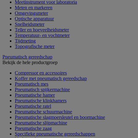
Meetinstrument voor laboratoria
Meten en markeren
Omgevingsmeter
Optische apparatuur
Snelheidsmeter
Teller en hoeveelheidsmeter
Temperatuur- en vochtmeter
Tijdmeting
Topografische meter
Pneumatisch gereedschap
Bekijk de hele productgroep
Compressor en accessoires
Koffer met pneumatisch gereedschap
Pneumatisch mes
Pneumatisch spijkermachine
Pneumatische hamer
Pneumatische klinkhamers
Pneumatische ratel
Pneumatische schuurmachine
Pneumatische slagmoersleutel en boormachine
Pneumatische slijpmachine
Pneumatische zaag
Specifieke pneumatische gereedschappen