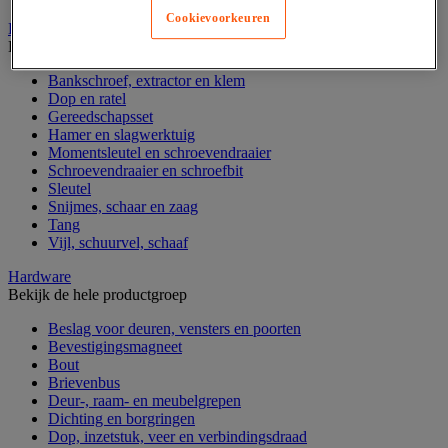
Cookievoorkeuren
Handgereedschap
Bekijk de hele productgroep
Bankschroef, extractor en klem
Dop en ratel
Gereedschapsset
Hamer en slagwerktuig
Momentsleutel en schroevendraaier
Schroevendraaier en schroefbit
Sleutel
Snijmes, schaar en zaag
Tang
Vijl, schuurvel, schaaf
Hardware
Bekijk de hele productgroep
Beslag voor deuren, vensters en poorten
Bevestigingsmagneet
Bout
Brievenbus
Deur-, raam- en meubelgrepen
Dichting en borgringen
Dop, inzetstuk, veer en verbindingsdraad