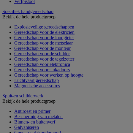
Verfpistool
Specifiek handgereedschap
Bekijk de hele productgroep
Explosieveilige gereedschappen
Gereedschap voor de elektricien
Gereedschap voor de loodgieter
Gereedschap voor de metselaar
Gereedschap voor de monteur
Gereedschap voor de schilder
Gereedschap voor de tegelzetter
Gereedschap voor elektronica
Gereedschap voor stukadoors
Gereedschap voor werken op hoogte
Luchtvaart gereedschap
Magnetische accessoires
Spuit-en schilderwerk
Bekijk de hele productgroep
Antiroest en primer
Bescherming van metalen
Binnen- en buitenverf
Galvaniseren
Gevel- en dakonderhoud