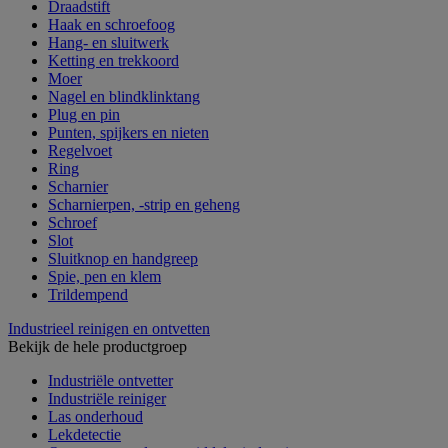
Draadstift
Haak en schroefoog
Hang- en sluitwerk
Ketting en trekkoord
Moer
Nagel en blindklinktang
Plug en pin
Punten, spijkers en nieten
Regelvoet
Ring
Scharnier
Scharnierpen, -strip en geheng
Schroef
Slot
Sluitknop en handgreep
Spie, pen en klem
Trildempend
Industrieel reinigen en ontvetten
Bekijk de hele productgroep
Industriële ontvetter
Industriële reiniger
Las onderhoud
Lekdetectie