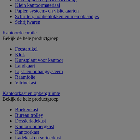
Klein kantoormateriaal
Papier, systeem- en visitekaarten
Schriften, notitieblokken en memoblaadjes
Schrijfwaren
Kantoordecoratie
Bekijk de hele productgroep
Feestartikel
Klok
Kunstplant voor kantoor
Landkaart
Lijst- en ophangsysteem
Raamfolie
Vitrinekast
Kantoorkast en opbergruimte
Bekijk de hele productgroep
Boekenkast
Bureau trolley
Dossierladekast
Kantoor opbergkast
Kantoorkast
Ladekast en sorteerkast