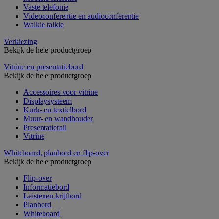
Vaste telefonie
Videoconferentie en audioconferentie
Walkie talkie
Verkiezing
Bekijk de hele productgroep
Vitrine en presentatiebord
Bekijk de hele productgroep
Accessoires voor vitrine
Displaysysteem
Kurk- en textielbord
Muur- en wandhouder
Presentatierail
Vitrine
Whiteboard, planbord en flip-over
Bekijk de hele productgroep
Flip-over
Informatiebord
Leistenen krijtbord
Planbord
Whiteboard