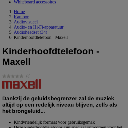
Whiteboard accessoires
Home
Kantoor
Audiovisueel
Audio- en Hi-Fi-apparatuur
Audioheadset
(34)
Kinderhoofdtelefoon - Maxell
Kinderhoofdtelefoon -
Maxell
(0)
Geen
scorewaarde.
Dezelfde
paginalink.
Dankzij de geluidsbegrenzer zal de muziek
altijd op een redelijk niveau blijven, zelfs als
het brongeluid...
Kindvriendelijk formaat voor gebruiksgemak
Deze kinderhoofdtelefoons zijn speciaal ontworpen voor het