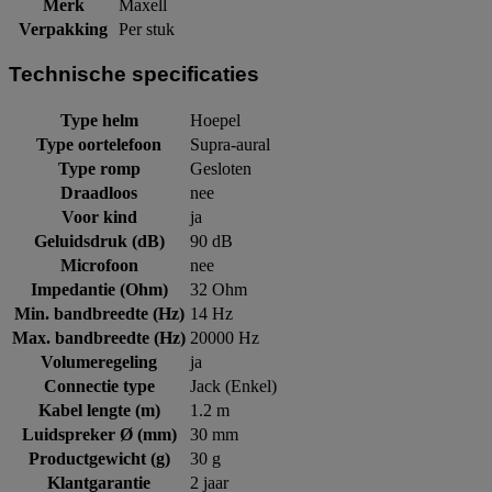
Merk
Maxell
Verpakking
Per stuk
Technische specificaties
Type helm
Hoepel
Type oortelefoon
Supra-aural
Type romp
Gesloten
Draadloos
nee
Voor kind
ja
Geluidsdruk (dB)
90 dB
Microfoon
nee
Impedantie (Ohm)
32 Ohm
Min. bandbreedte (Hz)
14 Hz
Max. bandbreedte (Hz)
20000 Hz
Volumeregeling
ja
Connectie type
Jack (Enkel)
Kabel lengte (m)
1.2 m
Luidspreker Ø (mm)
30 mm
Productgewicht (g)
30 g
Klantgarantie
2 jaar