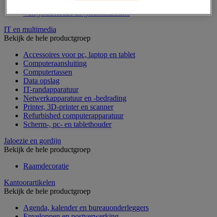
Geldkist
Valsgelddetectie en geldtelmachine
IT en multimedia
Bekijk de hele productgroep
Accessoires voor pc, laptop en tablet
Computeraansluiting
Computertassen
Data opslag
IT-randapparatuur
Netwerkapparatuur en -bedrading
Printer, 3D-printer en scanner
Refurbished computerapparatuur
Scherm-, pc- en tablethouder
Jaloezie en gordijn
Bekijk de hele productgroep
Raamdecoratie
Kantoorartikelen
Bekijk de hele productgroep
Agenda, kalender en bureauonderleggers
Enveloppen en postverwerking