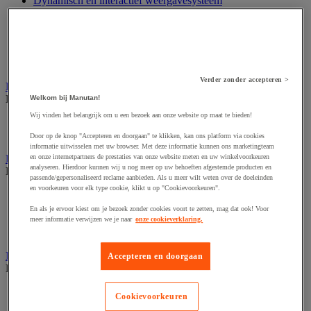
Dynamisch en interactief weergavesysteem
Fotocamera, videocamera en verrekijker
Professionele audio en geluidsopname
Projectie en videoprojectie-apparatuur
Studioverlichting en accessoires
Tv, dvd-speler en Blu-ray
Verder zonder accepteren >
Bewegwijzering en aanduidingsborden
Bekijk de hele productgroep
Welkom bij Manutan!
Wij vinden het belangrijk om u een bezoek aan onze website op maat te bieden!
Deurnaambord
Pictogram
Door op de knop "Accepteren en doorgaan" te klikken, kan ons platform via cookies
informatie uitwisselen met uw browser. Met deze informatie kunnen ons marketingteam
Folderrek en -houder
en onze internetpartners de prestaties van onze website meten en uw winkelvoorkeuren
analyseren. Hierdoor kunnen wij u nog meer op uw behoeften afgestemde producten en
Bekijk de hele productgroep
passende/gepersonaliseerd reclame aanbieden. Als u meer wilt weten over de doeleinden
en voorkeuren voor elk type cookie, klikt u op "Cookievoorkeuren".
Folderrek
Mobiel folderrek
En als je ervoor kiest om je bezoek zonder cookies voort te zetten, mag dat ook! Voor
Tafel folderstandaard
meer informatie verwijzen we je naar
onze cookieverklaring.
Wandfolderhouder
Inname en beheer van geld
Accepteren en doorgaan
Bekijk de hele productgroep
Barcode scanner en accessoires
Cookievoorkeuren
Biljettenteller/sorteerder en valsgelddetector