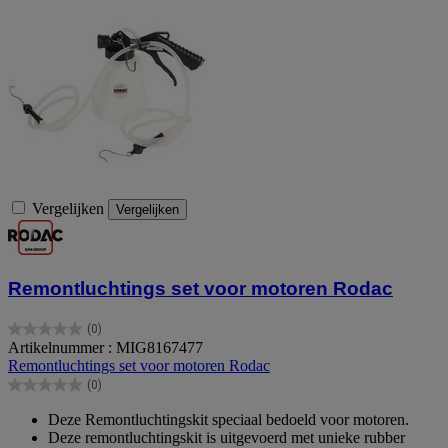
Vergelijken
Vergelijken
Remontluchtings set voor motoren Rodac
(0)
0.0
Artikelnummer : MIG8167477
van
Remontluchtings set voor motoren Rodac
de
(0)
5
0.0
sterren.
van
Deze Remontluchtingskit speciaal bedoeld voor motoren.
de
Deze remontluchtingskit is uitgevoerd met unieke rubber
5