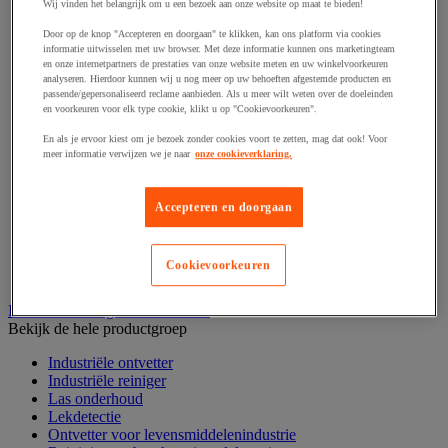
Haak en schroefoog
Wij vinden het belangrijk om u een bezoek aan onze website op maat te bieden!
Hang- en sluitwerk
Door op de knop "Accepteren en doorgaan" te klikken, kan ons platform via cookies
Ketting en trekkoord
informatie uitwisselen met uw browser. Met deze informatie kunnen ons marketingteam
Moer
en onze internetpartners de prestaties van onze website meten en uw winkelvoorkeuren
Nagel en blindklinktang
analyseren. Hierdoor kunnen wij u nog meer op uw behoeften afgestemde producten en
Plug en pin
passende/gepersonaliseerd reclame aanbieden. Als u meer wilt weten over de doeleinden
en voorkeuren voor elk type cookie, klikt u op "Cookievoorkeuren".
Punten, spijkers en nieten
Regelvoet
En als je ervoor kiest om je bezoek zonder cookies voort te zetten, mag dat ook! Voor
Ring
meer informatie verwijzen we je naar
onze cookieverklaring.
Scharnier
Scharnierpen, -strip en geheng
Schroef
Accepteren en doorgaan
Slot
Sluitknop en handgreep
Spie, pen en klem
Cookievoorkeuren
Trildempend
Industrieel reinigen en ontvetten
Bekijk de hele productgroep
Industriële ontvetter
Industriële reiniger
Las onderhoud
Lekdetectie
Ontvetter voor levensmiddelenindustrie