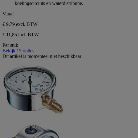
beoordeling
5
koelingscircuits en waterdistributie.
sterren.
1
Vanaf
beoordeling
€ 9,79
excl. BTW
€ 11,85 incl. BTW
Per stuk
Bekijk 15 opties
Dit artikel is momenteel niet beschikbaar