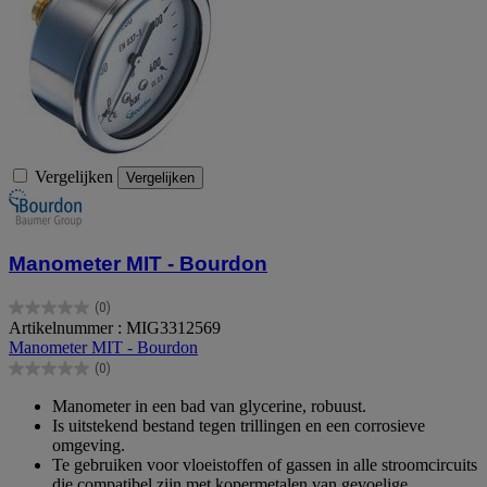
Vergelijken
Vergelijken
Manometer MIT - Bourdon
(0)
0.0
Artikelnummer : MIG3312569
van
Manometer MIT - Bourdon
de
(0)
5
0.0
sterren.
van
Manometer in een bad van glycerine, robuust.
de
Is uitstekend bestand tegen trillingen en een corrosieve
5
omgeving.
sterren.
Te gebruiken voor vloeistoffen of gassen in alle stroomcircuits
die compatibel zijn met kopermetalen van gevoelige