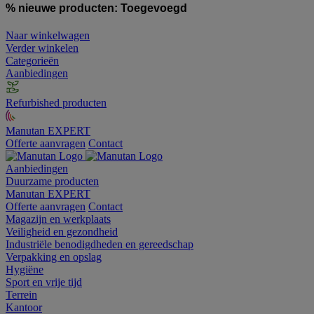
% nieuwe producten:
Toegevoegd
Naar winkelwagen
Verder winkelen
Categorieën
Aanbiedingen
Refurbished producten
Manutan EXPERT
Offerte aanvragen
Contact
Aanbiedingen
Duurzame producten
Manutan EXPERT
Offerte aanvragen
Contact
Magazijn en werkplaats
Veiligheid en gezondheid
Industriële benodigdheden en gereedschap
Verpakking en opslag
Hygiëne
Sport en vrije tijd
Terrein
Kantoor