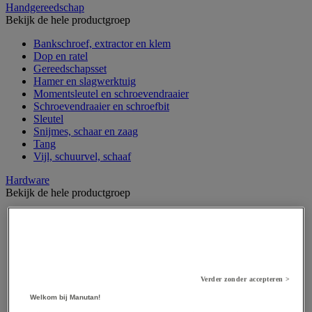
Handgereedschap
Bekijk de hele productgroep
Bankschroef, extractor en klem
Dop en ratel
Gereedschapsset
Hamer en slagwerktuig
Momentsleutel en schroevendraaier
Schroevendraaier en schroefbit
Sleutel
Snijmes, schaar en zaag
Tang
Vijl, schuurvel, schaaf
Hardware
Bekijk de hele productgroep
Beslag voor deuren, vensters en poorten
Bevestigingsmagneet
Bout
Brievenbus
Deur-, raam- en meubelgrepen
Dichting en borgringen
Verder zonder accepteren >
Dop, inzetstuk, veer en verbindingsdraad
Welkom bij Manutan!
Draadstift