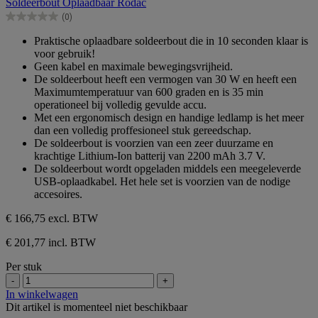
Soldeerbout Oplaadbaar Rodac
de
(0)
5
0.0
sterren.
van
Praktische oplaadbare soldeerbout die in 10 seconden klaar is
de
voor gebruik!
5
Geen kabel en maximale bewegingsvrijheid.
sterren.
De soldeerbout heeft een vermogen van 30 W en heeft een
Maximumtemperatuur van 600 graden en is 35 min
operationeel bij volledig gevulde accu.
Met een ergonomisch design en handige ledlamp is het meer
dan een volledig proffesioneel stuk gereedschap.
De soldeerbout is voorzien van een zeer duurzame en
krachtige Lithium-Ion batterij van 2200 mAh 3.7 V.
De soldeerbout wordt opgeladen middels een meegeleverde
USB-oplaadkabel. Het hele set is voorzien van de nodige
accesoires.
€ 166,75
excl. BTW
€ 201,77 incl. BTW
Per stuk
-
+
In winkelwagen
Dit artikel is momenteel niet beschikbaar