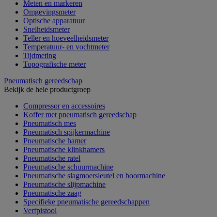
Meten en markeren
Omgevingsmeter
Optische apparatuur
Snelheidsmeter
Teller en hoeveelheidsmeter
Temperatuur- en vochtmeter
Tijdmeting
Topografische meter
Pneumatisch gereedschap
Bekijk de hele productgroep
Compressor en accessoires
Koffer met pneumatisch gereedschap
Pneumatisch mes
Pneumatisch spijkermachine
Pneumatische hamer
Pneumatische klinkhamers
Pneumatische ratel
Pneumatische schuurmachine
Pneumatische slagmoersleutel en boormachine
Pneumatische slijpmachine
Pneumatische zaag
Specifieke pneumatische gereedschappen
Verfpistool