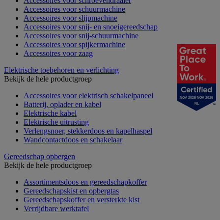
Accessoires voor schroevendraaier
Accessoires voor schuurmachine
Accessoires voor slijpmachine
Accessoires voor snij- en snoeigereedschap
Accessoires voor snij-schuurmachine
Accessoires voor spijkermachine
Accessoires voor zaag
Elektrische toebehoren en verlichting
Bekijk de hele productgroep
Accessoires voor elektrisch schakelpaneel
NOV 2025-NOV 2026
Batterij, oplader en kabel
NL
Elektrische kabel
Elektrische uitrusting
Verlengsnoer, stekkerdoos en kapelhaspel
Wandcontactdoos en schakelaar
Gereedschap opbergen
Bekijk de hele productgroep
Assortimentsdoos en gereedschapkoffer
Gereedschapskist en opbergtas
Gereedschapskoffer en versterkte kist
Verrijdbare werktafel