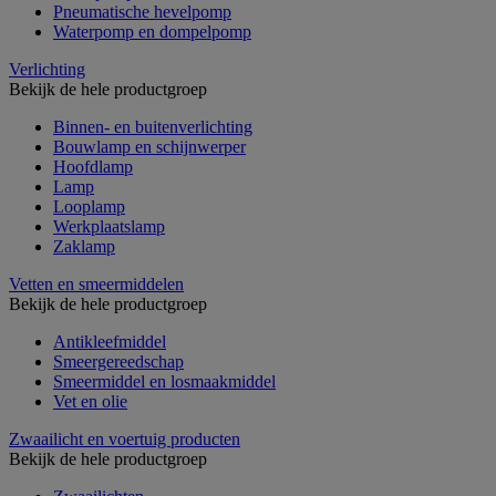
Pneumatische hevelpomp
Waterpomp en dompelpomp
Verlichting
Bekijk de hele productgroep
Binnen- en buitenverlichting
Bouwlamp en schijnwerper
Hoofdlamp
Lamp
Looplamp
Werkplaatslamp
Zaklamp
Vetten en smeermiddelen
Bekijk de hele productgroep
Antikleefmiddel
Smeergereedschap
Smeermiddel en losmaakmiddel
Vet en olie
Zwaailicht en voertuig producten
Bekijk de hele productgroep