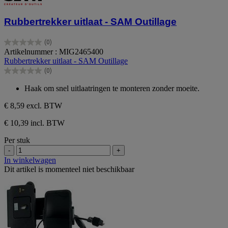
Rubbertrekker uitlaat - SAM Outillage
(0)
0.0
Artikelnummer : MIG2465400
van
Rubbertrekker uitlaat - SAM Outillage
de
(0)
5
0.0
sterren.
van
Haak om snel uitlaatringen te monteren zonder moeite.
de
5
€ 8,59
excl. BTW
sterren.
€ 10,39 incl. BTW
Per stuk
-
+
In winkelwagen
Dit artikel is momenteel niet beschikbaar