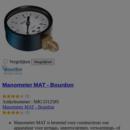
Vergelijken
Vergelijken
Manometer MAT - Bourdon
(1)
4.0
Artikelnummer : MIG3312585
van
Manometer MAT - Bourdon
de
(1)
5
4.0
sterren.
van
Manometer MAT is bestemd voor constructeurs van
1
de
apparatuur voor persgas, smeersystemen, verwarmings- of