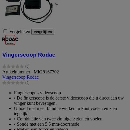
Vergelijken
Vergelijken
Vingerscoop Rodac
(0)
0.0
Artikelnummer : MIG8167702
van
Vingerscoop Rodac
de
(0)
5
0.0
sterren.
van
Fingerscope - videoscoop
de
• De fingerscope is de eerste videoscoop die u direct aan uw
5
vinger kunt bevestigen.
sterren.
U hoeft niet meer blind te werken, u kunt voelen en zien
tegelijk!
• Combinatie van twee zintuigen: zien en voelen
• Sonde met een 5,5 mm-doorsnede
• Maken van foto’s en video’s