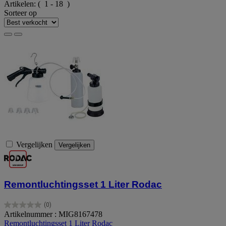
Artikelen:
( 1 - 18 )
Sorteer op
Vergelijken
Vergelijken
Remontluchtingsset 1 Liter Rodac
(0)
0.0
Artikelnummer : MIG8167478
van
Remontluchtingsset 1 Liter Rodac