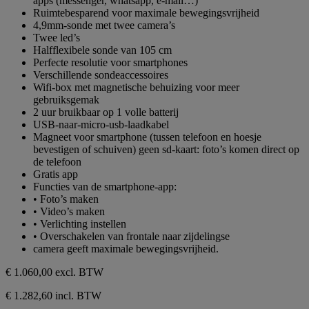
apps (messenger, whatsapp, e-mail…)
Ruimtebesparend voor maximale bewegingsvrijheid
4,9mm-sonde met twee camera’s
Twee led’s
Halfflexibele sonde van 105 cm
Perfecte resolutie voor smartphones
Verschillende sondeaccessoires
Wifi-box met magnetische behuizing voor meer
gebruiksgemak
2 uur bruikbaar op 1 volle batterij
USB-naar-micro-usb-laadkabel
Magneet voor smartphone (tussen telefoon en hoesje
bevestigen of schuiven) geen sd-kaart: foto’s komen direct op
de telefoon
Gratis app
Functies van de smartphone-app:
• Foto’s maken
• Video’s maken
• Verlichting instellen
• Overschakelen van frontale naar zijdelingse
camera geeft maximale bewegingsvrijheid.
€ 1.060,00
excl. BTW
€ 1.282,60 incl. BTW