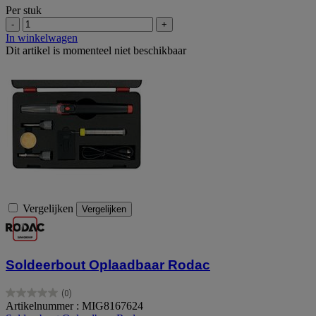
Per stuk
-
+
In winkelwagen
Dit artikel is momenteel niet beschikbaar
Vergelijken
Vergelijken
Soldeerbout Oplaadbaar Rodac
(0)
0.0
Artikelnummer : MIG8167624
van