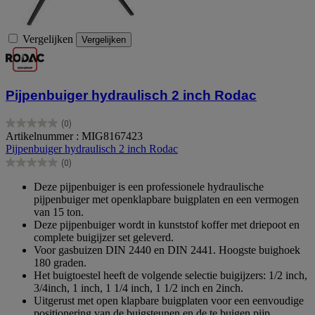
Vergelijken
Vergelijken
Pijpenbuiger hydraulisch 2 inch Rodac
(0)
0.0
Artikelnummer : MIG8167423
van
Pijpenbuiger hydraulisch 2 inch Rodac
de
(0)
5
0.0
sterren.
van
Deze pijpenbuiger is een professionele hydraulische
de
pijpenbuiger met openklapbare buigplaten en een vermogen
5
van 15 ton.
sterren.
Deze pijpenbuiger wordt in kunststof koffer met driepoot en
complete buigijzer set geleverd.
Voor gasbuizen DIN 2440 en DIN 2441. Hoogste buighoek
180 graden.
Het buigtoestel heeft de volgende selectie buigijzers: 1/2 inch,
3/4inch, 1 inch, 1 1/4 inch, 1 1/2 inch en 2inch.
Uitgerust met open klapbare buigplaten voor een eenvoudige
positionering van de buigsteunen en de te buigen pijp.