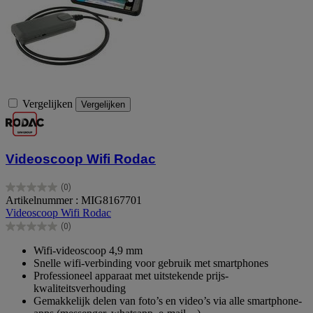
Vergelijken
Vergelijken
Videoscoop Wifi Rodac
(0)
0.0
Artikelnummer : MIG8167701
van
Videoscoop Wifi Rodac
de
(0)
5
0.0
sterren.
van
Wifi-videoscoop 4,9 mm
de
Snelle wifi-verbinding voor gebruik met smartphones
5
Professioneel apparaat met uitstekende prijs-
sterren.
kwaliteitsverhouding
Gemakkelijk delen van foto’s en video’s via alle smartphone-