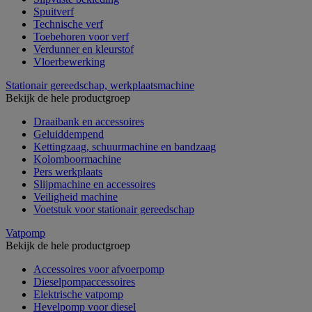
Spuitverf
Technische verf
Toebehoren voor verf
Verdunner en kleurstof
Vloerbewerking
Stationair gereedschap, werkplaatsmachine
Bekijk de hele productgroep
Draaibank en accessoires
Geluiddempend
Kettingzaag, schuurmachine en bandzaag
Kolomboormachine
Pers werkplaats
Slijpmachine en accessoires
Veiligheid machine
Voetstuk voor stationair gereedschap
Vatpomp
Bekijk de hele productgroep
Accessoires voor afvoerpomp
Dieselpompaccessoires
Elektrische vatpomp
Hevelpomp voor diesel