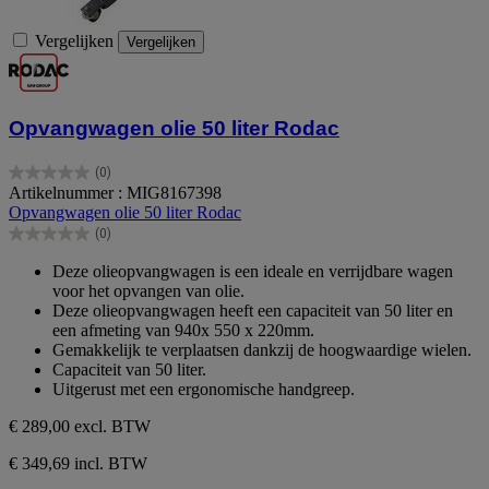
Vergelijken
Vergelijken
Opvangwagen olie 50 liter Rodac
(0)
0.0
Artikelnummer : MIG8167398
van
Opvangwagen olie 50 liter Rodac
de
(0)
5
0.0
sterren.
van
Deze olieopvangwagen is een ideale en verrijdbare wagen
de
voor het opvangen van olie.
5
Deze olieopvangwagen heeft een capaciteit van 50 liter en
sterren.
een afmeting van 940x 550 x 220mm.
Gemakkelijk te verplaatsen dankzij de hoogwaardige wielen.
Capaciteit van 50 liter.
Uitgerust met een ergonomische handgreep.
€ 289,00
excl. BTW
€ 349,69 incl. BTW