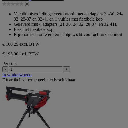
de
(0)
5
0.0
sterren.
van
Vacuümpistool die geleverd wordt met 4 adapters 21-30, 24-
de
32, 28-37 en 32-41 en 1 vulfles met flexibele kop.
5
Geleverd met 4 adapters (21-30, 24-32, 28-37, en 32-41).
sterren.
Fles met flexibele kop.
Ergonomisch ontwerp en lichtgewicht voor gebruikscomfort.
€ 160,25
excl. BTW
€ 193,90 incl. BTW
Per stuk
-
+
In winkelwagen
Dit artikel is momenteel niet beschikbaar