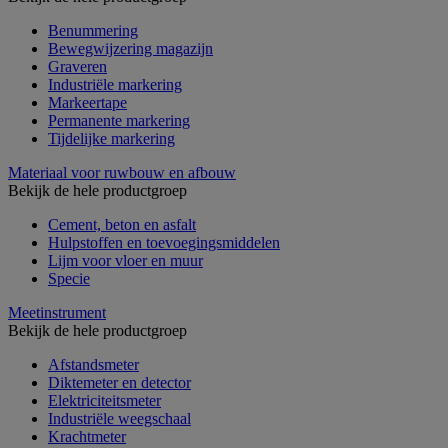
Benummering
Bewegwijzering magazijn
Graveren
Industriële markering
Markeertape
Permanente markering
Tijdelijke markering
Materiaal voor ruwbouw en afbouw
Bekijk de hele productgroep
Cement, beton en asfalt
Hulpstoffen en toevoegingsmiddelen
Lijm voor vloer en muur
Specie
Meetinstrument
Bekijk de hele productgroep
Afstandsmeter
Diktemeter en detector
Elektriciteitsmeter
Industriële weegschaal
Krachtmeter