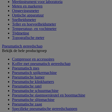
Meetinstrument voor laboratoria
Meten en markeren
Omgevingsmeter
Optische apparatuur
Snelheidsmeter
Teller en hoeveelheidsmeter
Temperatuur- en vochtmeter
Tijdmeting
Topografische meter
Pneumatisch gereedschap
Bekijk de hele productgroep
Compressor en accessoires
Koffer met pneumatisch gereedschap
Pneumatisch mes
Pneumatisch spijkermachine
Pneumatische hamer
Pneumatische klinkhamers
Pneumatische ratel
Pneumatische schuurmachine
Pneumatische slagmoersleutel en boormachine
Pneumatische slijpmachine
Pneumatische zaag
Specifieke pneumatische gereedschappen