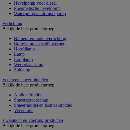
Hevelpomp voor diesel
Pneumatische hevelpomp
Waterpomp en dompelpomp
Verlichting
Bekijk de hele productgroep
Binnen- en buitenverlichting
Bouwlamp en schijnwerper
Hoofdlamp
Lamp
Looplamp
Werkplaatslamp
Zaklamp
Vetten en smeermiddelen
Bekijk de hele productgroep
Antikleefmiddel
Smeergereedschap
Smeermiddel en losmaakmiddel
Vet en olie
Zwaailicht en voertuig producten
Bekijk de hele productgroep