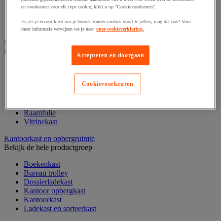
Papier, systeem- en visitekaarten
en voorkeuren voor elk type cookie, klikt u op "Cookievoorkeuren".
Schriften, notitieblokken en memoblaadjes
En als je ervoor kiest om je bezoek zonder cookies voort te zetten, mag dat ook! Voor
Schrijfwaren
meer informatie verwijzen we je naar
onze cookieverklaring.
Kantoordecoratie
Bekijk de hele productgroep
Accepteren en doorgaan
Feestartikel
Klok
Cookievoorkeuren
Kunstplant voor kantoor
Landkaart
Lijst- en ophangsysteem
Raamfolie
Vitrinekast
Kantoorkast en opbergruimte
Bekijk de hele productgroep
Boekenkast
Bureau trolley
Dossierladekast
Kantoor opbergkast
Kantoorkast
Ladekast en sorteerkast