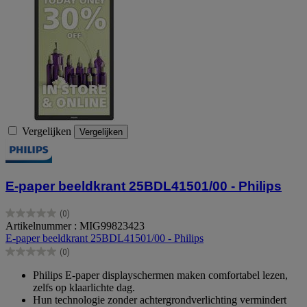
Vergelijken
Vergelijken
E-paper beeldkrant 25BDL41501/00 - Philips
(0)
0.0
Artikelnummer : MIG99823423
van
E-paper beeldkrant 25BDL41501/00 - Philips
de
(0)
5
0.0
sterren.
van
Philips E-paper displayschermen maken comfortabel lezen,
de
zelfs op klaarlichte dag.
5
Hun technologie zonder achtergrondverlichting vermindert
sterren.