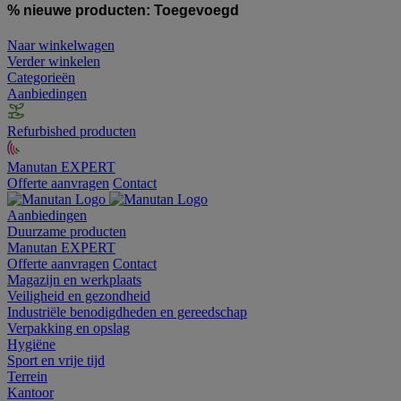
% nieuwe producten:
Toegevoegd
Naar winkelwagen
Verder winkelen
Categorieën
Aanbiedingen
Refurbished producten
Manutan EXPERT
Offerte aanvragen
Contact
Aanbiedingen
Duurzame producten
Manutan EXPERT
Offerte aanvragen
Contact
Magazijn en werkplaats
Veiligheid en gezondheid
Industriële benodigdheden en gereedschap
Verpakking en opslag
Hygiëne
Sport en vrije tijd
Terrein
Kantoor