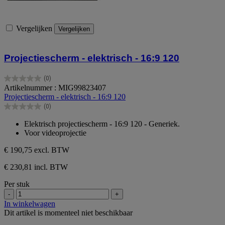
Vergelijken
Vergelijken
Projectiescherm - elektrisch - 16:9 120
(0)
0.0
Artikelnummer : MIG99823407
van
Projectiescherm - elektrisch - 16:9 120
de
(0)
5
0.0
sterren.
van
Elektrisch projectiescherm - 16:9 120 - Generiek.
de
Voor videoprojectie
5
sterren.
€ 190,75
excl. BTW
€ 230,81 incl. BTW
Per stuk
-
+
In winkelwagen
Dit artikel is momenteel niet beschikbaar