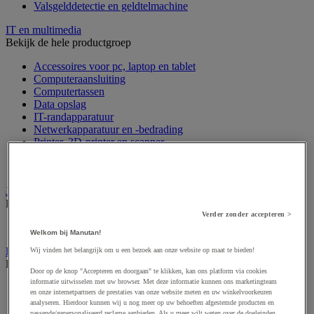
Valsgelddetectie en geldtelmachine
IT en multimedia
Bekijk de hele productgroep
Accessoires voor pc, laptop en tablet
Computeraansluiting
Computertassen
Data opslag
IT-randapparatuur
Netwerkapparatuur en -bedrading
Printer, 3D-printer en scanner
Refurbished computerapparatuur
Scherm-, pc- en tablethouder
Jaloezie en gordijn
Bekijk de hele productgroep
Verder zonder accepteren >
Raamdecoratie
Welkom bij Manutan!
Kantoorartikelen
Wij vinden het belangrijk om u een bezoek aan onze website op maat te bieden!
Bekijk de hele productgroep
Door op de knop "Accepteren en doorgaan" te klikken, kan ons platform via cookies
informatie uitwisselen met uw browser. Met deze informatie kunnen ons marketingteam
Agenda, kalender en bureauonderleggers
en onze internetpartners de prestaties van onze website meten en uw winkelvoorkeuren
Enveloppen en postverwerking
analyseren. Hierdoor kunnen wij u nog meer op uw behoeften afgestemde producten en
Klein kantoormateriaal
passende/gepersonaliseerd reclame aanbieden. Als u meer wilt weten over de doeleinden