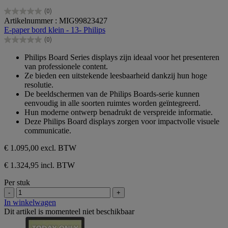
(0)
0.0
Artikelnummer : MIG99823427
van
E-paper bord klein - 13- Philips
de
(0)
5
0.0
sterren.
van
Philips Board Series displays zijn ideaal voor het presenteren
de
van professionele content.
5
Ze bieden een uitstekende leesbaarheid dankzij hun hoge
sterren.
resolutie.
De beeldschermen van de Philips Boards-serie kunnen
eenvoudig in alle soorten ruimtes worden geïntegreerd.
Hun moderne ontwerp benadrukt de verspreide informatie.
Deze Philips Board displays zorgen voor impactvolle visuele
communicatie.
€ 1.095,00
excl. BTW
€ 1.324,95 incl. BTW
Per stuk
-
+
In winkelwagen
Dit artikel is momenteel niet beschikbaar