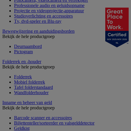
Fotocamera, videocamera en verrekijker
Professionele audio en geluidsopname
Projectie en videoprojectie-apparatuur
Studioverlichting en accessoires
Tv, dvd-speler en Blu-ray
Bewegwijzering en aanduidingsborden
Bekijk de hele productgroep
NOV 2025-NOV 2026
NL
Deurnaambord
Pictogram
Folderrek en -houder
Bekijk de hele productgroep
Folderrek
Mobiel folderrek
Tafel folderstandaard
Wandfolderhouder
Inname en beheer van geld
Bekijk de hele productgroep
Barcode scanner en accessoires
Biljettenteller/sorteerder en valsgelddetector
Geldkist