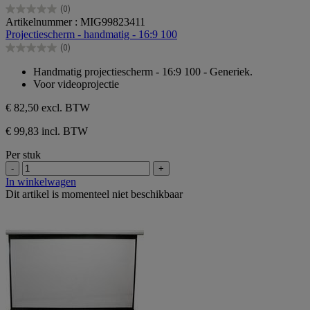
(0)
0.0
Artikelnummer : MIG99823411
van
Projectiescherm - handmatig - 16:9 100
de
(0)
5
0.0
sterren.
van
Handmatig projectiescherm - 16:9 100 - Generiek.
de
Voor videoprojectie
5
sterren.
€ 82,50
excl. BTW
€ 99,83 incl. BTW
Per stuk
-
+
In winkelwagen
Dit artikel is momenteel niet beschikbaar