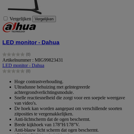
Vergelijken
Vergelijken
LED monitor - Dahua
(0)
0.0
Artikelnummer : MIG99823431
van
LED monitor - Dahua
de
(0)
5
0.0
sterren.
van
Hoge contrastverhouding.
de
Ultradunne behuizing met geïntegreerde
5
achtergrondverlichtingsmodule.
sterren.
Snelle reactiesnelheid die zorgt voor een soepele weergave
van video's.
De hoek kan worden aangepast om verschillende soorten
zitposities te vergemakkelijken.
Anti-lichtscherm dat de ogen beschermt.
Brede kijkhoek van 178°H/178°V.
Anti-blauw licht scherm dat ogen beschermt.