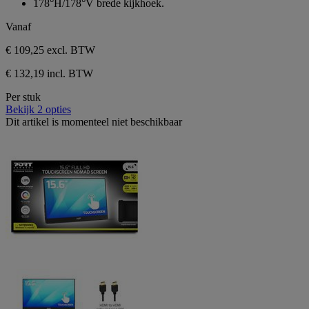
178°H/178°V brede kijkhoek.
Vanaf
€ 109,25
excl. BTW
€ 132,19 incl. BTW
Per stuk
Bekijk 2 opties
Dit artikel is momenteel niet beschikbaar