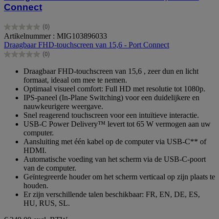
Connect
(0)
0.0
Artikelnummer : MIG103896033
van
Draagbaar FHD-touchscreen van 15,6 - Port Connect
de
(0)
5
0.0
sterren.
van
Draagbaar FHD-touchscreen van 15,6 , zeer dun en licht
de
formaat, ideaal om mee te nemen.
5
Optimaal visueel comfort: Full HD met resolutie tot 1080p.
sterren.
IPS-paneel (In-Plane Switching) voor een duidelijkere en
nauwkeurigere weergave.
Snel reagerend touchscreen voor een intuïtieve interactie.
USB-C Power Delivery™ levert tot 65 W vermogen aan uw
computer.
Aansluiting met één kabel op de computer via USB-C** of
HDMI.
Automatische voeding van het scherm via de USB-C-poort
van de computer.
Geïntegreerde houder om het scherm verticaal op zijn plaats te
houden.
Er zijn verschillende talen beschikbaar: FR, EN, DE, ES,
HU, RUS, SL.