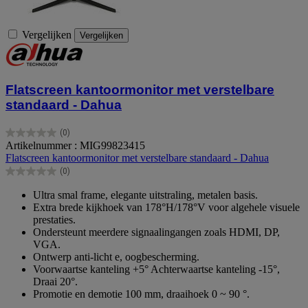
Vergelijken
Vergelijken
Flatscreen kantoormonitor met verstelbare
standaard - Dahua
(0)
0.0
Artikelnummer : MIG99823415
van
Flatscreen kantoormonitor met verstelbare standaard - Dahua
de
(0)
5
0.0
sterren.
van
Ultra smal frame, elegante uitstraling, metalen basis.
de
Extra brede kijkhoek van 178°H/178°V voor algehele visuele
5
prestaties.
sterren.
Ondersteunt meerdere signaalingangen zoals HDMI, DP,
VGA.
Ontwerp anti-licht e, oogbescherming.
Voorwaartse kanteling +5° Achterwaartse kanteling -15°,
Draai 20°.
Promotie en demotie 100 mm, draaihoek 0 ~ 90 °.