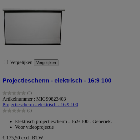
Vergelijken
Vergelijken
Projectiescherm - elektrisch - 16:9 100
(0)
0.0
Artikelnummer : MIG99823403
van
Projectiescherm - elektrisch - 16:9 100
de
(0)
5
0.0
sterren.
van
Elektrisch projectiescherm - 16:9 100 - Generiek.
de
Voor videoprojectie
5
sterren.
€ 175,50
excl. BTW