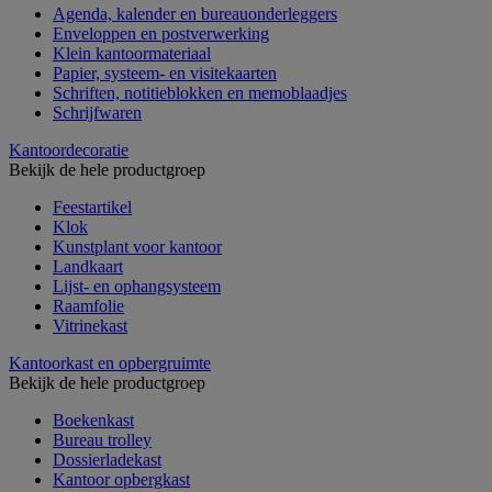
Agenda, kalender en bureauonderleggers
Enveloppen en postverwerking
Klein kantoormateriaal
Papier, systeem- en visitekaarten
Schriften, notitieblokken en memoblaadjes
Schrijfwaren
Kantoordecoratie
Bekijk de hele productgroep
Feestartikel
Klok
Kunstplant voor kantoor
Landkaart
Lijst- en ophangsysteem
Raamfolie
Vitrinekast
Kantoorkast en opbergruimte
Bekijk de hele productgroep
Boekenkast
Bureau trolley
Dossierladekast
Kantoor opbergkast