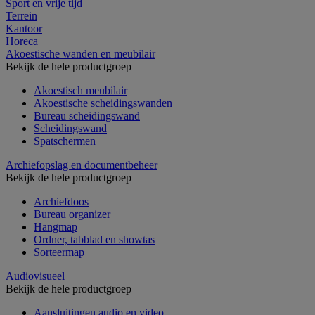
Sport en vrije tijd
Terrein
Kantoor
Horeca
Akoestische wanden en meubilair
Bekijk de hele productgroep
Akoestisch meubilair
Akoestische scheidingswanden
Bureau scheidingswand
Scheidingswand
Spatschermen
Archiefopslag en documentbeheer
Bekijk de hele productgroep
Archiefdoos
Bureau organizer
Hangmap
Ordner, tabblad en showtas
Sorteermap
Audiovisueel
Bekijk de hele productgroep
Aansluitingen audio en video