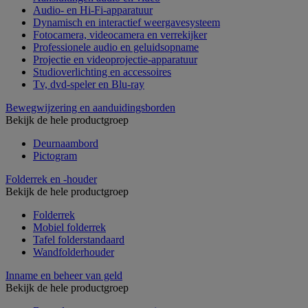
Audio- en Hi-Fi-apparatuur
Dynamisch en interactief weergavesysteem
Fotocamera, videocamera en verrekijker
Professionele audio en geluidsopname
Projectie en videoprojectie-apparatuur
Studioverlichting en accessoires
Tv, dvd-speler en Blu-ray
Bewegwijzering en aanduidingsborden
Bekijk de hele productgroep
Deurnaambord
Pictogram
Folderrek en -houder
Bekijk de hele productgroep
Folderrek
Mobiel folderrek
Tafel folderstandaard
Wandfolderhouder
Inname en beheer van geld
Bekijk de hele productgroep