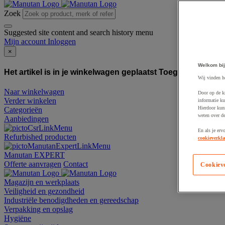
Zoek
Suggested site content and search history menu
Mijn account
Inloggen
×
Welkom bij
Het artikel is in je winkelwagen geplaatst
Toegevoegd aan
Wij vinden h
Naar winkelwagen
Door op de k
Verder winkelen
informatie ku
Hierdoor kun
Categorieën
weten over de
Aanbiedingen
En als je erv
Refurbished producten
cookieverkla
Manutan EXPERT
Offerte aanvragen
Contact
Cookiev
Magazijn en werkplaats
Veiligheid en gezondheid
Industriële benodigdheden en gereedschap
Verpakking en opslag
Hygiëne