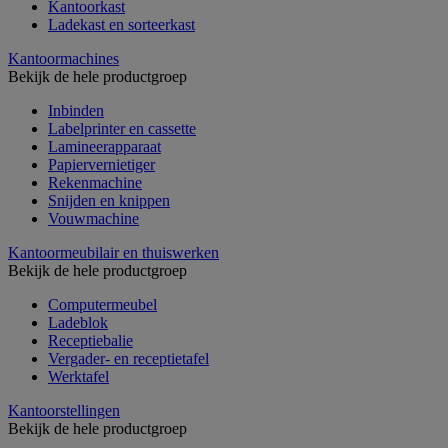
Kantoorkast
Ladekast en sorteerkast
Kantoormachines
Bekijk de hele productgroep
Inbinden
Labelprinter en cassette
Lamineerapparaat
Papiervernietiger
Rekenmachine
Snijden en knippen
Vouwmachine
Kantoormeubilair en thuiswerken
Bekijk de hele productgroep
Computermeubel
Ladeblok
Receptiebalie
Vergader- en receptietafel
Werktafel
Kantoorstellingen
Bekijk de hele productgroep