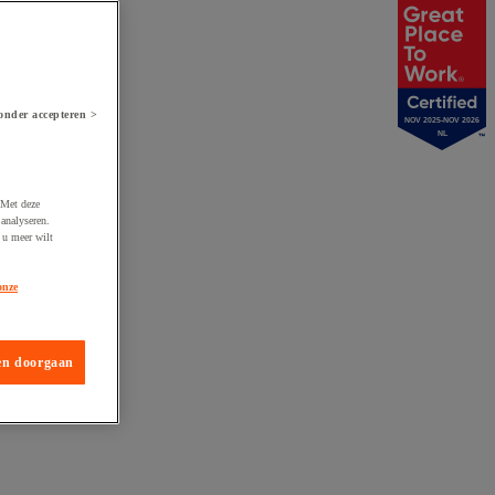
onder accepteren >
NOV 2025-NOV 2026
NL
 Met deze
analyseren.
 u meer wilt
onze
en doorgaan