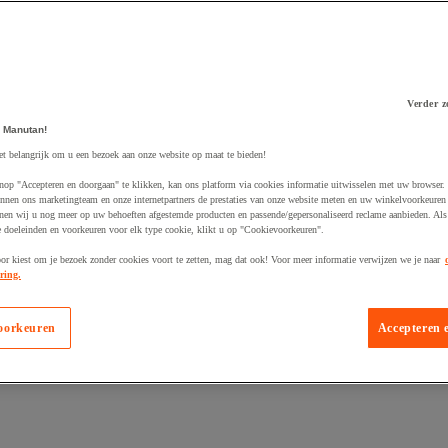
Verder z
 Manutan!
 winkelwagen
et belangrijk om u een bezoek aan onze website op maat te bieden!
nop "Accepteren en doorgaan" te klikken, kan ons platform via cookies informatie uitwisselen met uw browser.
nnen ons marketingteam en onze internetpartners de prestaties van onze website meten en uw winkelvoorkeuren 
nen wij u nog meer op uw behoeften afgestemde producten en passende/gepersonaliseerd reclame aanbieden. Als
 doeleinden en voorkeuren voor elk type cookie, klikt u op "Cookievoorkeuren".
oor kiest om je bezoek zonder cookies voort te zetten, mag dat ook! Voor meer informatie verwijzen we je naar
ring.
oorkeuren
Accepteren 