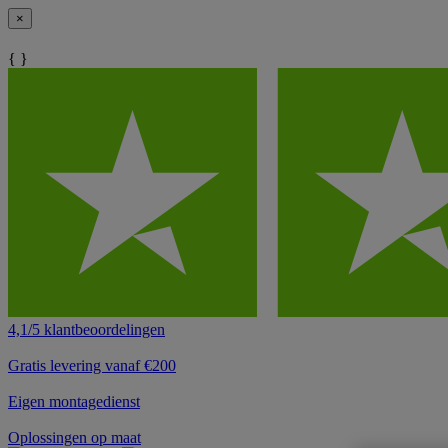
×
{ }
4,1/5 klantbeoordelingen
Gratis levering vanaf €200
Eigen montagedienst
Oplossingen op maat