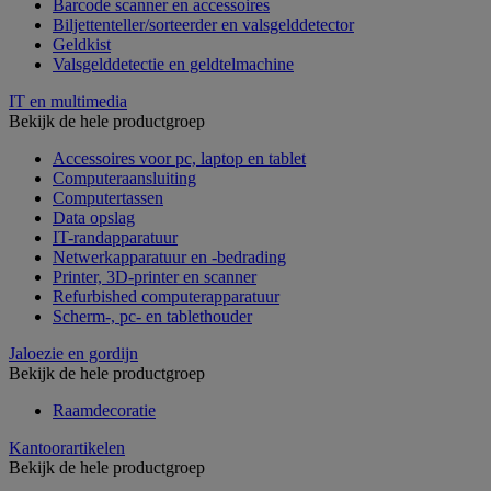
Barcode scanner en accessoires
Biljettenteller/sorteerder en valsgelddetector
Geldkist
Valsgelddetectie en geldtelmachine
IT en multimedia
Bekijk de hele productgroep
Accessoires voor pc, laptop en tablet
Computeraansluiting
Computertassen
Data opslag
IT-randapparatuur
Netwerkapparatuur en -bedrading
Printer, 3D-printer en scanner
Refurbished computerapparatuur
Scherm-, pc- en tablethouder
Jaloezie en gordijn
Bekijk de hele productgroep
Raamdecoratie
Kantoorartikelen
Bekijk de hele productgroep