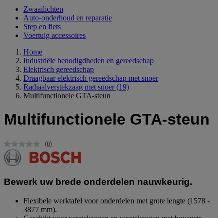
Zwaailichten
Auto-onderhoud en reparatie
Step en fiets
Voertuig accessoires
Home
Industriële benodigdheden en gereedschap
Elektrisch gereedschap
Draagbaar elektrisch gereedschap met snoer
Radiaalverstekzaag met snoer
(19)
Multifunctionele GTA-steun
Multifunctionele GTA-steun
(0)
Geen
scorewaarde.
Dezelfde
paginalink.
Bewerk uw brede onderdelen nauwkeurig.
Flexibele werktafel voor onderdelen met grote lengte (1578 -
3877 mm).