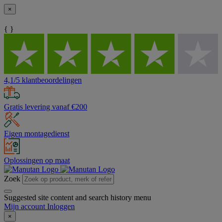
×
{ }
4,1/5 klantbeoordelingen
Gratis levering vanaf €200
Eigen montagedienst
Oplossingen op maat
Zoek
Suggested site content and search history menu
Mijn account
Inloggen
×