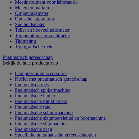
Meetinstrument voor laboratoria
Meten en markeren
Omgevingsmeter
Optische apparatuur
Snelheidsmeter
Teller en hoeveelheidsmeter
Temperatuur- en vochtmeter
Tijdmeting
Topografische meter
Pneumatisch gereedschap
Bekijk de hele productgroep
Compressor en accessoires
Koffer met pneumatisch gereedschap
Pneumatisch mes
Pneumatisch spijkermachine
Pneumatische hamer
Pneumatische klinkhamers
Pneumatische ratel
Pneumatische schuurmachine
Pneumatische slagmoersleutel en boormachine
Pneumatische slijpmachine
Pneumatische zaag
Specifieke pneumatische gereedschappen