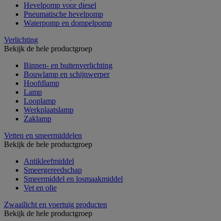
Hevelpomp voor diesel
Pneumatische hevelpomp
Waterpomp en dompelpomp
Verlichting
Bekijk de hele productgroep
Binnen- en buitenverlichting
Bouwlamp en schijnwerper
Hoofdlamp
Lamp
Looplamp
Werkplaatslamp
Zaklamp
Vetten en smeermiddelen
Bekijk de hele productgroep
Antikleefmiddel
Smeergereedschap
Smeermiddel en losmaakmiddel
Vet en olie
Zwaailicht en voertuig producten
Bekijk de hele productgroep