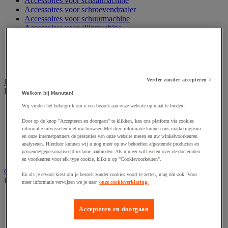
Accessoires voor schaafmachine
Accessoires voor schroevendraaier
Accessoires voor schuurmachine
Accessoires voor slijpmachine
Accessoires voor snij- en snoeigereedschap
Accessoires voor snij-schuurmachine
Accessoires voor spijkermachine
Accessoires voor zaag
Verder zonder accepteren >
Elektrische toebehoren en verlichting
Bekijk de hele productgroep
Welkom bij Manutan!
Wij vinden het belangrijk om u een bezoek aan onze website op maat te bieden!
Accessoires voor elektrisch schakelpaneel
Batterij, oplader en kabel
Door op de knop "Accepteren en doorgaan" te klikken, kan ons platform via cookies
Elektrische kabel
informatie uitwisselen met uw browser. Met deze informatie kunnen ons marketingteam
Elektrische uitrusting
en onze internetpartners de prestaties van onze website meten en uw winkelvoorkeuren
Verlengsnoer, stekkerdoos en kapelhaspel
analyseren. Hierdoor kunnen wij u nog meer op uw behoeften afgestemde producten en
passende/gepersonaliseerd reclame aanbieden. Als u meer wilt weten over de doeleinden
Wandcontactdoos en schakelaar
en voorkeuren voor elk type cookie, klikt u op "Cookievoorkeuren".
Gereedschap opbergen
En als je ervoor kiest om je bezoek zonder cookies voort te zetten, mag dat ook! Voor
Bekijk de hele productgroep
meer informatie verwijzen we je naar
onze cookieverklaring.
Assortimentsdoos en gereedschapkoffer
Gereedschapskist en opbergtas
Accepteren en doorgaan
Gereedschapskoffer en versterkte kist
Verrijdbare werktafel