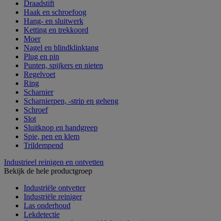
Draadstift
Haak en schroefoog
Hang- en sluitwerk
Ketting en trekkoord
Moer
Nagel en blindklinktang
Plug en pin
Punten, spijkers en nieten
Regelvoet
Ring
Scharnier
Scharnierpen, -strip en geheng
Schroef
Slot
Sluitknop en handgreep
Spie, pen en klem
Trildempend
Industrieel reinigen en ontvetten
Bekijk de hele productgroep
Industriële ontvetter
Industriële reiniger
Las onderhoud
Lekdetectie