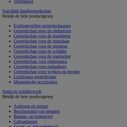
Verfpistool
Specifiek handgereedschap
Bekijk de hele productgroep
Explosieveilige gereedschappen
Gereedschap voor de elektricien
Gereedschap voor de loodgieter
Gereedschap voor de metselaar
Gereedschap voor de monteur
Gereedschap voor de schilder
Gereedschap voor de tegelzetter
Gereedschap voor elektronica
Gereedschap voor stukadoors
Gereedschap voor werken op hoogte
Luchtvaart gereedschap
Magnetische accessoires
Spuit-en schilderwerk
Bekijk de hele productgroep
Antiroest en primer
Bescherming van metalen
Binnen- en buitenverf
Galvaniseren
Gevel- en dakonderhoud