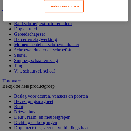
Cookievoorkeuren
Handgereedschap
Bekijk de hele productgroep
Bankschroef, extractor en klem
Dop en ratel
Gereedschapsset
Hamer en slagwerktuig
Momentsleutel en schroevendraaier
Schroevendraaier en schroefbit
Sleutel
Snijmes, schaar en zaag
Tang
Vijl, schuurvel, schaaf
Hardware
Bekijk de hele productgroep
Beslag voor deuren, vensters en poorten
Bevestigingsmagneet
Bout
Brievenbus
Deur-, raam- en meubelgrepen
Dichting en borgringen
Dop, inzetstuk, veer en verbindingsdraad