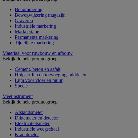
Benummering
Bewegwijzering magazijn
Graveren
Industriële markering
Markeertape
Permanente markering
Tijdelijke markering
Materiaal voor ruwbouw en afbouw
Bekijk de hele productgroep
Cement, beton en asfalt
Hulpstoffen en toevoegingsmiddelen
Lijm voor vloer en muur
Specie
Meetinstrument
Bekijk de hele productgroep
Afstandsmeter
Diktemeter en detector
Elektriciteitsmeter
Industriële weegschaal
Krachtmeter