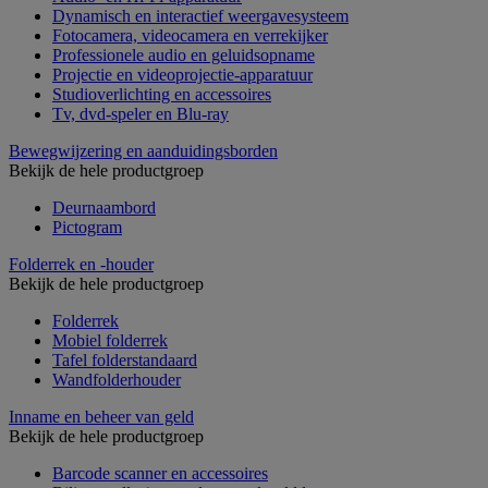
Dynamisch en interactief weergavesysteem
Fotocamera, videocamera en verrekijker
Professionele audio en geluidsopname
Projectie en videoprojectie-apparatuur
Studioverlichting en accessoires
Tv, dvd-speler en Blu-ray
Bewegwijzering en aanduidingsborden
Bekijk de hele productgroep
Deurnaambord
Pictogram
Folderrek en -houder
Bekijk de hele productgroep
Folderrek
Mobiel folderrek
Tafel folderstandaard
Wandfolderhouder
Inname en beheer van geld
Bekijk de hele productgroep
Barcode scanner en accessoires