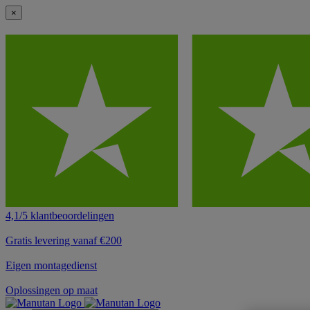
×
4,1/5 klantbeoordelingen
Gratis levering vanaf €200
Eigen montagedienst
Oplossingen op maat