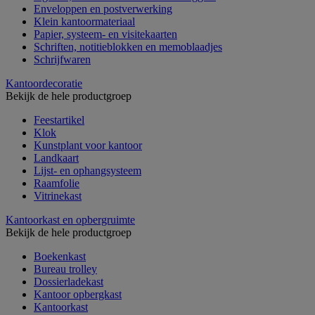
Enveloppen en postverwerking
Klein kantoormateriaal
Papier, systeem- en visitekaarten
Schriften, notitieblokken en memoblaadjes
Schrijfwaren
Kantoordecoratie
Bekijk de hele productgroep
Feestartikel
Klok
Kunstplant voor kantoor
Landkaart
Lijst- en ophangsysteem
Raamfolie
Vitrinekast
Kantoorkast en opbergruimte
Bekijk de hele productgroep
Boekenkast
Bureau trolley
Dossierladekast
Kantoor opbergkast
Kantoorkast