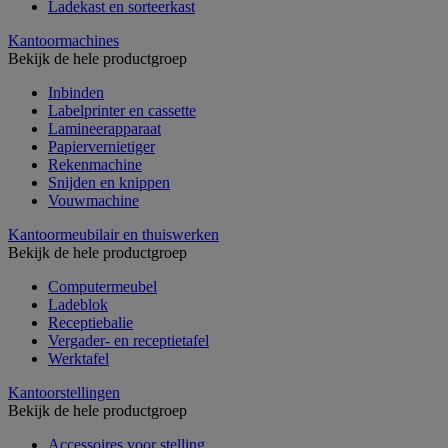
Ladekast en sorteerkast
Kantoormachines
Bekijk de hele productgroep
Inbinden
Labelprinter en cassette
Lamineerapparaat
Papiervernietiger
Rekenmachine
Snijden en knippen
Vouwmachine
Kantoormeubilair en thuiswerken
Bekijk de hele productgroep
Computermeubel
Ladeblok
Receptiebalie
Vergader- en receptietafel
Werktafel
Kantoorstellingen
Bekijk de hele productgroep
Accessoires voor stelling