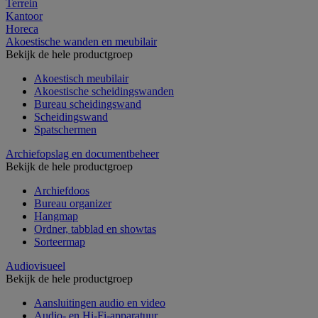
Terrein
Kantoor
Horeca
Akoestische wanden en meubilair
Bekijk de hele productgroep
Akoestisch meubilair
Akoestische scheidingswanden
Bureau scheidingswand
Scheidingswand
Spatschermen
Archiefopslag en documentbeheer
Bekijk de hele productgroep
Archiefdoos
Bureau organizer
Hangmap
Ordner, tabblad en showtas
Sorteermap
Audiovisueel
Bekijk de hele productgroep
Aansluitingen audio en video
Audio- en Hi-Fi-apparatuur