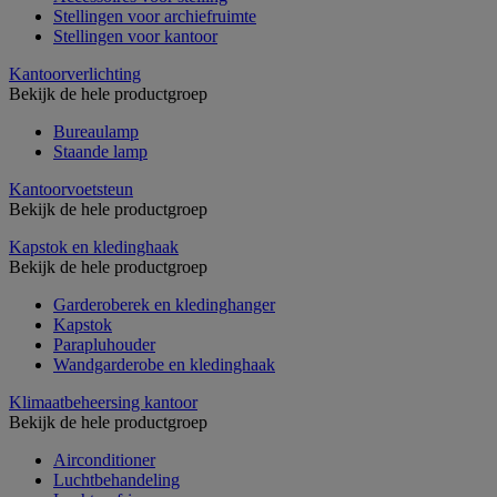
Stellingen voor archiefruimte
Stellingen voor kantoor
Kantoorverlichting
Bekijk de hele productgroep
Bureaulamp
Staande lamp
Kantoorvoetsteun
Bekijk de hele productgroep
Kapstok en kledinghaak
Bekijk de hele productgroep
Garderoberek en kledinghanger
Kapstok
Parapluhouder
Wandgarderobe en kledinghaak
Klimaatbeheersing kantoor
Bekijk de hele productgroep
Airconditioner
Luchtbehandeling