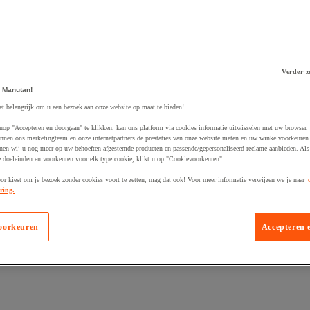
Verder z
 winkelwagen
 Manutan!
et belangrijk om u een bezoek aan onze website op maat te bieden!
nop "Accepteren en doorgaan" te klikken, kan ons platform via cookies informatie uitwisselen met uw browser.
nnen ons marketingteam en onze internetpartners de prestaties van onze website meten en uw winkelvoorkeuren 
nen wij u nog meer op uw behoeften afgestemde producten en passende/gepersonaliseerd reclame aanbieden. Als
 doeleinden en voorkeuren voor elk type cookie, klikt u op "Cookievoorkeuren".
oor kiest om je bezoek zonder cookies voort te zetten, mag dat ook! Voor meer informatie verwijzen we je naar
ring.
oorkeuren
Accepteren 