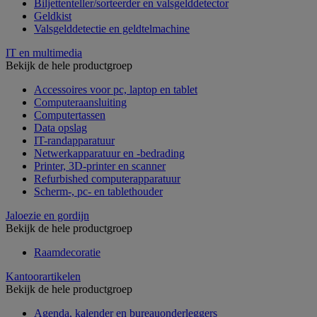
Biljettenteller/sorteerder en valsgelddetector
Geldkist
Valsgelddetectie en geldtelmachine
IT en multimedia
Bekijk de hele productgroep
Accessoires voor pc, laptop en tablet
Computeraansluiting
Computertassen
Data opslag
IT-randapparatuur
Netwerkapparatuur en -bedrading
Printer, 3D-printer en scanner
Refurbished computerapparatuur
Scherm-, pc- en tablethouder
Jaloezie en gordijn
Bekijk de hele productgroep
Raamdecoratie
Kantoorartikelen
Bekijk de hele productgroep
Agenda, kalender en bureauonderleggers