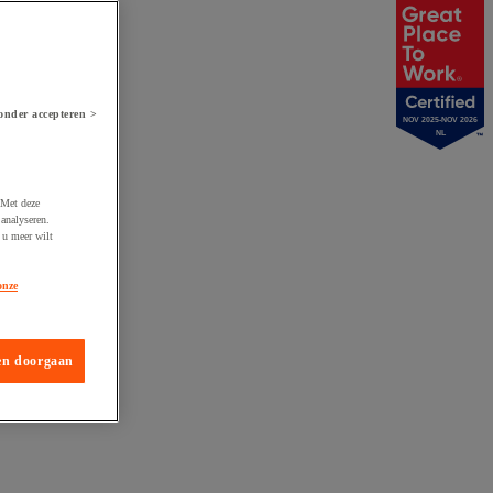
onder accepteren >
NOV 2025-NOV 2026
NL
 Met deze
analyseren.
 u meer wilt
onze
en doorgaan