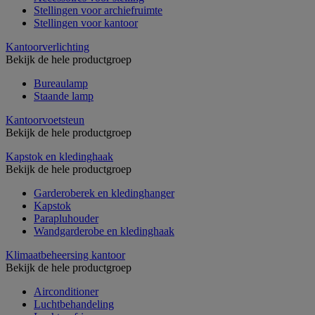
Stellingen voor archiefruimte
Stellingen voor kantoor
Kantoorverlichting
Bekijk de hele productgroep
Bureaulamp
Staande lamp
Kantoorvoetsteun
Bekijk de hele productgroep
Kapstok en kledinghaak
Bekijk de hele productgroep
Garderoberek en kledinghanger
Kapstok
Parapluhouder
Wandgarderobe en kledinghaak
Klimaatbeheersing kantoor
Bekijk de hele productgroep
Airconditioner
Luchtbehandeling