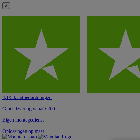
×
4,1/5 klantbeoordelingen
Gratis levering vanaf €200
Eigen montagedienst
Oplossingen op maat