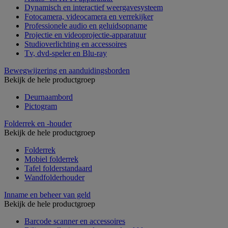
Dynamisch en interactief weergavesysteem
Fotocamera, videocamera en verrekijker
Professionele audio en geluidsopname
Projectie en videoprojectie-apparatuur
Studioverlichting en accessoires
Tv, dvd-speler en Blu-ray
Bewegwijzering en aanduidingsborden
Bekijk de hele productgroep
Deurnaambord
Pictogram
Folderrek en -houder
Bekijk de hele productgroep
Folderrek
Mobiel folderrek
Tafel folderstandaard
Wandfolderhouder
Inname en beheer van geld
Bekijk de hele productgroep
Barcode scanner en accessoires