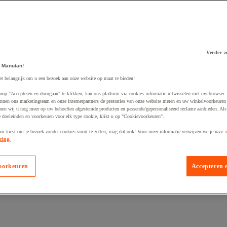
Verder z
 winkelwagen
 Manutan!
et belangrijk om u een bezoek aan onze website op maat te bieden!
nop "Accepteren en doorgaan" te klikken, kan ons platform via cookies informatie uitwisselen met uw browser.
nnen ons marketingteam en onze internetpartners de prestaties van onze website meten en uw winkelvoorkeuren 
nen wij u nog meer op uw behoeften afgestemde producten en passende/gepersonaliseerd reclame aanbieden. Als
 doeleinden en voorkeuren voor elk type cookie, klikt u op "Cookievoorkeuren".
oor kiest om je bezoek zonder cookies voort te zetten, mag dat ook! Voor meer informatie verwijzen we je naar
ring.
oorkeuren
Accepteren 