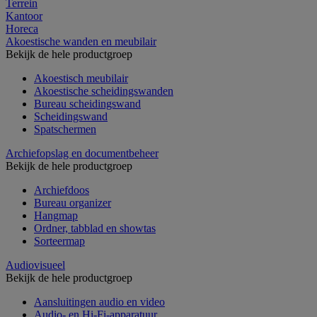
Terrein
Kantoor
Horeca
Akoestische wanden en meubilair
Bekijk de hele productgroep
Akoestisch meubilair
Akoestische scheidingswanden
Bureau scheidingswand
Scheidingswand
Spatschermen
Archiefopslag en documentbeheer
Bekijk de hele productgroep
Archiefdoos
Bureau organizer
Hangmap
Ordner, tabblad en showtas
Sorteermap
Audiovisueel
Bekijk de hele productgroep
Aansluitingen audio en video
Audio- en Hi-Fi-apparatuur