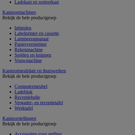
Ladekast en sorteerkast
Kantoormachines
Bekijk de hele productgroep
Inbinden
Labelprinter en cassette
Lamineerapparaat
Papiervernietiger
Rekenmachine
Snijden en knippen
Vouwmachine
Kantoormeubilair en thuiswerken
Bekijk de hele productgroep
Computermeubel
Ladeblok
Receptiebalie
Vergader- en receptietafel
Werktafel
Kantoorstellingen
Bekijk de hele productgroep
Accessoires voor stelling