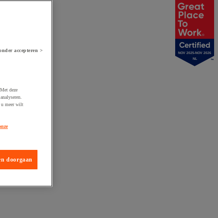
onder accepteren >
NOV 2025-NOV 2026
NL
 Met deze
analyseren.
 u meer wilt
onze
en doorgaan