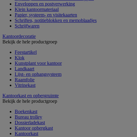
Enveloppen en postverwerking
Klein kantoormateriaal
Papier, systeem- en visitekaarten
Schriften, notitieblokken en memoblaadjes
Schrijfwaren
Kantoordecoratie
Bekijk de hele productgroep
Feestartikel
Klok
Kunstplant voor kantoor
Landkaart
Lijst- en ophangsysteem
Raamfolie
Vitrinekast
Kantoorkast en opbergruimte
Bekijk de hele productgroep
Boekenkast
Bureau trolley
Dossierladekast
Kantoor opbergkast
Kantoorkast