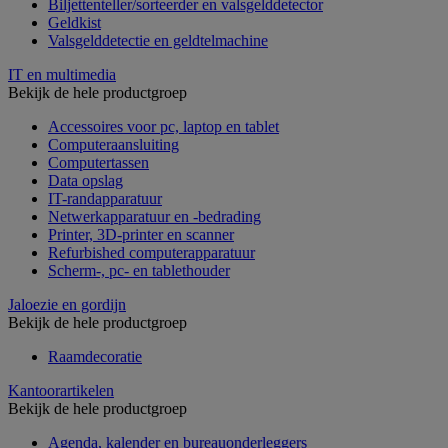
Biljettenteller/sorteerder en valsgelddetector
Geldkist
Valsgelddetectie en geldtelmachine
IT en multimedia
Bekijk de hele productgroep
Accessoires voor pc, laptop en tablet
Computeraansluiting
Computertassen
Data opslag
IT-randapparatuur
Netwerkapparatuur en -bedrading
Printer, 3D-printer en scanner
Refurbished computerapparatuur
Scherm-, pc- en tablethouder
Jaloezie en gordijn
Bekijk de hele productgroep
Raamdecoratie
Kantoorartikelen
Bekijk de hele productgroep
Agenda, kalender en bureauonderleggers