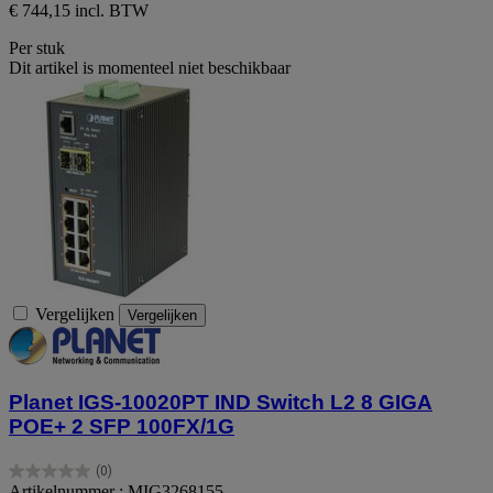
€ 744,15 incl. BTW
Per stuk
Dit artikel is momenteel niet beschikbaar
Vergelijken
Vergelijken
Planet IGS-10020PT IND Switch L2 8 GIGA
POE+ 2 SFP 100FX/1G
(0)
0.0
Artikelnummer : MIG3268155