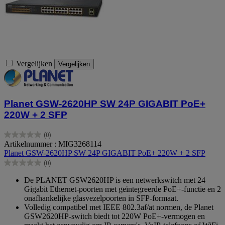
Vergelijken
Vergelijken
Planet GSW-2620HP SW 24P GIGABIT PoE+
220W + 2 SFP
(0)
0.0
Artikelnummer : MIG3268114
van
Planet GSW-2620HP SW 24P GIGABIT PoE+ 220W + 2 SFP
de
(0)
5
0.0
sterren.
van
De PLANET GSW2620HP is een netwerkswitch met 24
de
Gigabit Ethernet-poorten met geïntegreerde PoE+-functie en 2
5
onafhankelijke glasvezelpoorten in SFP-formaat.
sterren.
Volledig compatibel met IEEE 802.3af/at normen, de Planet
GSW2620HP-switch biedt tot 220W PoE+-vermogen en