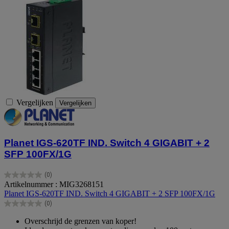
Vergelijken
Vergelijken
Planet IGS-620TF IND. Switch 4 GIGABIT + 2
SFP 100FX/1G
(0)
0.0
Artikelnummer : MIG3268151
van
Planet IGS-620TF IND. Switch 4 GIGABIT + 2 SFP 100FX/1G
de
(0)
5
0.0
sterren.
van
Overschrijd de grenzen van koper!
de