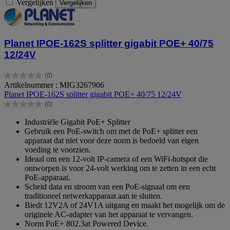
Vergelijken
Vergelijken
Planet IPOE-162S splitter gigabit POE+ 40/75
12/24V
(0)
0.0
Artikelnummer : MIG3267906
van
Planet IPOE-162S splitter gigabit POE+ 40/75 12/24V
de
(0)
5
0.0
sterren.
van
Industriële Gigabit PoE+ Splitter
de
Gebruik een PoE-switch om met de PoE+ splitter een
5
apparaat dat niet voor deze norm is bedoeld van eigen
sterren.
voeding te voorzien.
Ideaal om een 12-volt IP-camera of een WiFi-hotspot die
ontworpen is voor 24-volt werking om te zetten in een echt
PoE-apparaat.
Scheid data en stroom van een PoE-signaal om een
traditioneel netwerkapparaat aan te sluiten.
Biedt 12V2A of 24V1A uitgang en maakt het mogelijk om de
originele AC-adapter van het apparaat te vervangen.
Norm PoE+ 802.3at Powered Device.