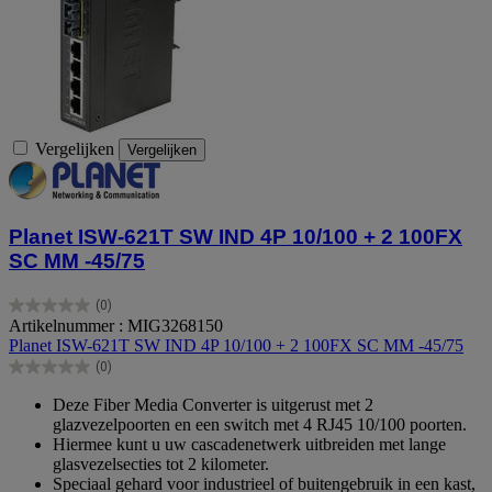
Vergelijken
Vergelijken
Planet ISW-621T SW IND 4P 10/100 + 2 100FX
SC MM -45/75
(0)
0.0
Artikelnummer : MIG3268150
van
Planet ISW-621T SW IND 4P 10/100 + 2 100FX SC MM -45/75
de
(0)
5
0.0
sterren.
van
Deze Fiber Media Converter is uitgerust met 2
de
glazvezelpoorten en een switch met 4 RJ45 10/100 poorten.
5
Hiermee kunt u uw cascadenetwerk uitbreiden met lange
sterren.
glasvezelsecties tot 2 kilometer.
Speciaal gehard voor industrieel of buitengebruik in een kast,