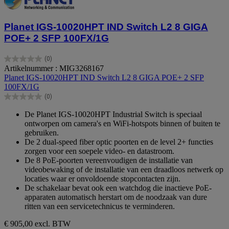
Planet IGS-10020HPT IND Switch L2 8 GIGA
POE+ 2 SFP 100FX/1G
(0)
0.0
Artikelnummer : MIG3268167
van
Planet IGS-10020HPT IND Switch L2 8 GIGA POE+ 2 SFP
de
100FX/1G
5
(0)
sterren.
0.0
van
De Planet IGS-10020HPT Industrial Switch is speciaal
de
ontworpen om camera's en WiFi-hotspots binnen of buiten te
5
gebruiken.
sterren.
De 2 dual-speed fiber optic poorten en de level 2+ functies
zorgen voor een soepele video- en datastroom.
De 8 PoE-poorten vereenvoudigen de installatie van
videobewaking of de installatie van een draadloos netwerk op
locaties waar er onvoldoende stopcontacten zijn.
De schakelaar bevat ook een watchdog die inactieve PoE-
apparaten automatisch herstart om de noodzaak van dure
ritten van een servicetechnicus te verminderen.
€ 905,00
excl. BTW