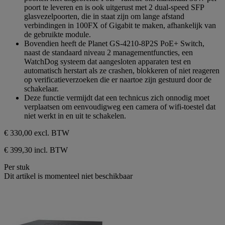
5
poort te leveren en is ook uitgerust met 2 dual-speed SFP
sterren.
glasvezelpoorten, die in staat zijn om lange afstand
verbindingen in 100FX of Gigabit te maken, afhankelijk van
de gebruikte module.
Bovendien heeft de Planet GS-4210-8P2S PoE+ Switch,
naast de standaard niveau 2 managementfuncties, een
WatchDog systeem dat aangesloten apparaten test en
automatisch herstart als ze crashen, blokkeren of niet reageren
op verificatieverzoeken die er naartoe zijn gestuurd door de
schakelaar.
Deze functie vermijdt dat een technicus zich onnodig moet
verplaatsen om eenvoudigweg een camera of wifi-toestel dat
niet werkt in en uit te schakelen.
€ 330,00
excl. BTW
€ 399,30 incl. BTW
Per stuk
Dit artikel is momenteel niet beschikbaar