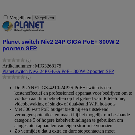
Vergelijken
Vergelijken
Planet switch Niv2 24P GIGA PoE+ 300W 2
poorten SFP
(0)
0.0
Artikelnummer : MIG3268175
van
Planet switch Niv2 24P GIGA PoE+ 300W 2 poorten SFP
de
(0)
5
0.0
sterren.
van
De PLANET GS-4210-24P2S PoE+ switch is een
de
kosteneffectief en professioneel apparaat voor bedrijven om te
5
voldoen aan hun behoeften op het gebied van IP-telefonie,
sterren.
videobewaking of single- of dual-band WiFi hotspots.
Met 300 watt PoE-budget biedt hij een uitstekend
vermogenspotentieel en maakt hij het mogelijk om bestaande
categorie 5 of hogere kabelverbindingen te gebruiken om
aangesloten apparaten van eigen stroom te voorzien.
Zo vermijdt u dat u extra en dure stopcontacten moet