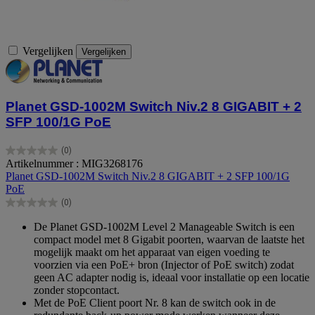
Vergelijken
Vergelijken
Planet GSD-1002M Switch Niv.2 8 GIGABIT + 2
SFP 100/1G PoE
(0)
0.0
Artikelnummer : MIG3268176
van
Planet GSD-1002M Switch Niv.2 8 GIGABIT + 2 SFP 100/1G
de
PoE
5
(0)
sterren.
0.0
van
De Planet GSD-1002M Level 2 Manageable Switch is een
de
compact model met 8 Gigabit poorten, waarvan de laatste het
5
mogelijk maakt om het apparaat van eigen voeding te
sterren.
voorzien via een PoE+ bron (Injector of PoE switch) zodat
geen AC adapter nodig is, ideaal voor installatie op een locatie
zonder stopcontact.
Met de PoE Client poort Nr. 8 kan de switch ook in de