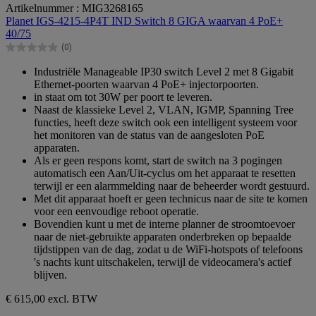
0.0
Artikelnummer : MIG3268165
van
Planet IGS-4215-4P4T IND Switch 8 GIGA waarvan 4 PoE+
de
40/75
5
(0)
sterren.
0.0
van
Industriële Manageable IP30 switch Level 2 met 8 Gigabit
de
Ethernet-poorten waarvan 4 PoE+ injectorpoorten.
5
in staat om tot 30W per poort te leveren.
sterren.
Naast de klassieke Level 2, VLAN, IGMP, Spanning Tree
functies, heeft deze switch ook een intelligent systeem voor
het monitoren van de status van de aangesloten PoE
apparaten.
Als er geen respons komt, start de switch na 3 pogingen
automatisch een Aan/Uit-cyclus om het apparaat te resetten
terwijl er een alarmmelding naar de beheerder wordt gestuurd.
Met dit apparaat hoeft er geen technicus naar de site te komen
voor een eenvoudige reboot operatie.
Bovendien kunt u met de interne planner de stroomtoevoer
naar de niet-gebruikte apparaten onderbreken op bepaalde
tijdstippen van de dag, zodat u de WiFi-hotspots of telefoons
's nachts kunt uitschakelen, terwijl de videocamera's actief
blijven.
€ 615,00
excl. BTW