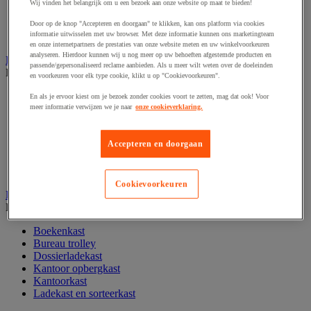
Wij vinden het belangrijk om u een bezoek aan onze website op maat te bieden!
Papier, systeem- en visitekaarten
Schriften, notitieblokken en memoblaadjes
Door op de knop "Accepteren en doorgaan" te klikken, kan ons platform via cookies
informatie uitwisselen met uw browser. Met deze informatie kunnen ons marketingteam
Schrijfwaren
en onze internetpartners de prestaties van onze website meten en uw winkelvoorkeuren
analyseren. Hierdoor kunnen wij u nog meer op uw behoeften afgestemde producten en
Kantoordecoratie
passende/gepersonaliseerd reclame aanbieden. Als u meer wilt weten over de doeleinden
Bekijk de hele productgroep
en voorkeuren voor elk type cookie, klikt u op "Cookievoorkeuren".
Feestartikel
En als je ervoor kiest om je bezoek zonder cookies voort te zetten, mag dat ook! Voor
Klok
meer informatie verwijzen we je naar
onze cookieverklaring.
Kunstplant voor kantoor
Landkaart
Accepteren en doorgaan
Lijst- en ophangsysteem
Raamfolie
Vitrinekast
Cookievoorkeuren
Kantoorkast en opbergruimte
Bekijk de hele productgroep
Boekenkast
Bureau trolley
Dossierladekast
Kantoor opbergkast
Kantoorkast
Ladekast en sorteerkast