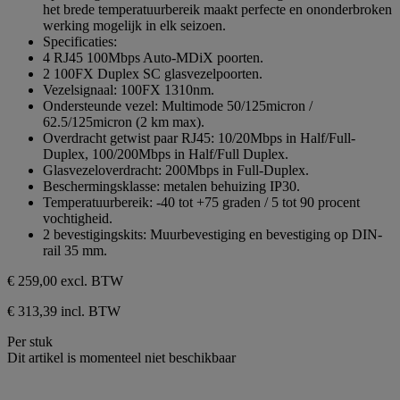
het brede temperatuurbereik maakt perfecte en ononderbroken
werking mogelijk in elk seizoen.
Specificaties:
4 RJ45 100Mbps Auto-MDiX poorten.
2 100FX Duplex SC glasvezelpoorten.
Vezelsignaal: 100FX 1310nm.
Ondersteunde vezel: Multimode 50/125micron /
62.5/125micron (2 km max).
Overdracht getwist paar RJ45: 10/20Mbps in Half/Full-
Duplex, 100/200Mbps in Half/Full Duplex.
Glasvezeloverdracht: 200Mbps in Full-Duplex.
Beschermingsklasse: metalen behuizing IP30.
Temperatuurbereik: -40 tot +75 graden / 5 tot 90 procent
vochtigheid.
2 bevestigingskits: Muurbevestiging en bevestiging op DIN-
rail 35 mm.
€ 259,00
excl. BTW
€ 313,39 incl. BTW
Per stuk
Dit artikel is momenteel niet beschikbaar