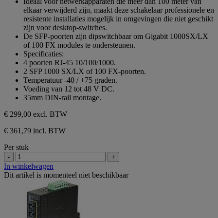
Ideaal voor netwerkapparaten die meer dan 100 meter van
5
elkaar verwijderd zijn, maakt deze schakelaar professionele en
sterren.
resistente installaties mogelijk in omgevingen die niet geschikt
zijn voor desktop-switches.
De SFP-poorten zijn dipswitchbaar om Gigabit 1000SX/LX
of 100 FX modules te ondersteunen.
Specificaties:
4 poorten RJ-45 10/100/1000.
2 SFP 1000 SX/LX of 100 FX-poorten.
Temperatuur -40 / +75 graden.
Voeding van 12 tot 48 V DC.
35mm DIN-rail montage.
€ 299,00
excl. BTW
€ 361,79 incl. BTW
Per stuk
-
+
In winkelwagen
Dit artikel is momenteel niet beschikbaar