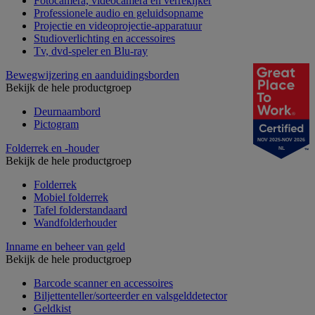
Fotocamera, videocamera en verrekijker
Professionele audio en geluidsopname
Projectie en videoprojectie-apparatuur
Studioverlichting en accessoires
Tv, dvd-speler en Blu-ray
Bewegwijzering en aanduidingsborden
Bekijk de hele productgroep
Deurnaambord
Pictogram
NOV 2025-NOV 2026
Folderrek en -houder
NL
Bekijk de hele productgroep
Folderrek
Mobiel folderrek
Tafel folderstandaard
Wandfolderhouder
Inname en beheer van geld
Bekijk de hele productgroep
Barcode scanner en accessoires
Biljettenteller/sorteerder en valsgelddetector
Geldkist