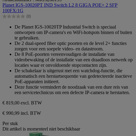
van
Planet IGS-10020PT IND Switch L2 8 GIGA POE+ 2 SFP
de
100FX/1G
5
(0)
sterren.
0.0
van
De Planet IGS-10020TP Industrial Switch is speciaal
de
ontworpen om IP-camera's en WiFi-hotspots binnen of buiten
5
te gebruiken.
sterren.
De 2 dual-speed fiber optic poorten en de level 2+ functies
zorgen voor een soepele video- en datastroom.
De 8 PoE-poorten vereenvoudigen de installatie van
videobewaking of de installatie van een draadloos netwerk op
locaties waar er onvoldoende stopcontacten zijn.
De schakelaar is uitgerust met een watchdog-functie, die
automatisch een herstartsequentie van gedetecteerde inactieve
PoE-apparaten initieert.
Deze functie vermindert de noodzaak van een dure reis van
een servicetechnicus om een defecte IP-camera te herstarten.
€ 819,00
excl. BTW
€ 990,99 incl. BTW
Per stuk
Dit artikel is momenteel niet beschikbaar