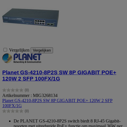
Vergelijken
Vergelijken
Planet GS-4210-8P2S SW 8P GIGABIT POE+
120W 2 SFP 100FX/1G
(0)
0.0
Artikelnummer : MIG3268134
van
Planet GS-4210-8P2S SW 8P GIGABIT POE+ 120W 2 SFP
de
100FX/1G
5
(0)
sterren.
0.0
van
De PLANET GS-4210-8P2S switch biedt 8 RJ-45 Gigabit-
de
poorten met uitgebreide PoE+ functie om maximaal 36W per