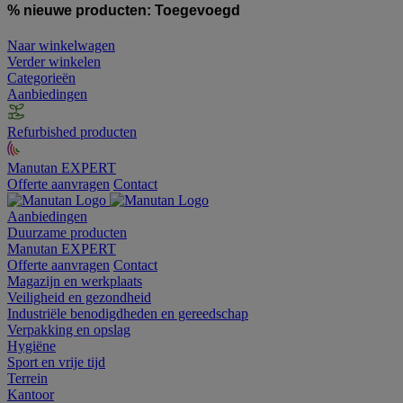
% nieuwe producten:
Toegevoegd
Naar winkelwagen
Verder winkelen
Categorieën
Aanbiedingen
Refurbished producten
Manutan EXPERT
Offerte aanvragen
Contact
Aanbiedingen
Duurzame producten
Manutan EXPERT
Offerte aanvragen
Contact
Magazijn en werkplaats
Veiligheid en gezondheid
Industriële benodigdheden en gereedschap
Verpakking en opslag
Hygiëne
Sport en vrije tijd
Terrein
Kantoor