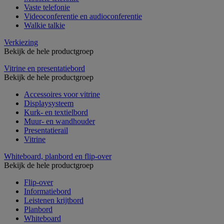
Vaste telefonie
Videoconferentie en audioconferentie
Walkie talkie
Verkiezing
Bekijk de hele productgroep
Vitrine en presentatiebord
Bekijk de hele productgroep
Accessoires voor vitrine
Displaysysteem
Kurk- en textielbord
Muur- en wandhouder
Presentatierail
Vitrine
Whiteboard, planbord en flip-over
Bekijk de hele productgroep
Flip-over
Informatiebord
Leistenen krijtbord
Planbord
Whiteboard