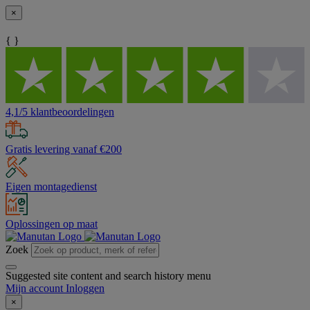
×
{ }
4,1/5 klantbeoordelingen
Gratis levering vanaf €200
Eigen montagedienst
Oplossingen op maat
Zoek
Suggested site content and search history menu
Mijn account
Inloggen
×