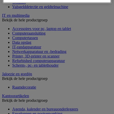
Geldkist
Valsgelddetectie en geldtelmachine
IT en multimedia
Bekijk de hele productgroep
Accessoires voor pc, laptop en tablet
Computeraansluiting
Computertassen
Data opslag
IT-randapparatuur
Netwerkapparatuur en -bedrading
Printer, 3D-printer en scanner
Refurbished computerapparatuur
Scherm-, pc- en tablethouder
Jaloezie en gordijn
Bekijk de hele productgroep
Raamdecoratie
Kantoorartikelen
Bekijk de hele productgroep
Agenda, kalender en bureauonderleggers
Enveloppen en postverwerking