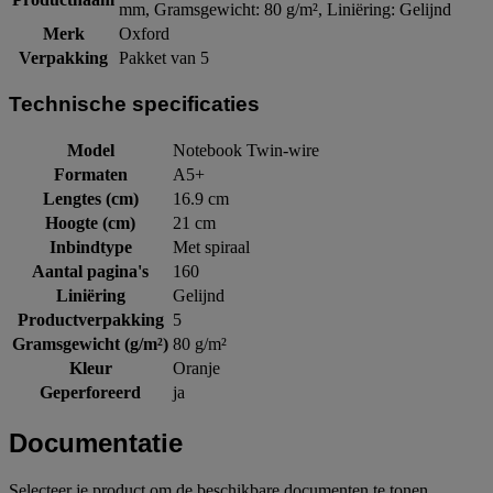
mm, Gramsgewicht: 80 g/m², Liniëring: Gelijnd
Merk
Oxford
Verpakking
Pakket van 5
Technische specificaties
Model
Notebook Twin-wire
Formaten
A5+
Lengtes (cm)
16.9 cm
Hoogte (cm)
21 cm
Inbindtype
Met spiraal
Aantal pagina's
160
Liniëring
Gelijnd
Productverpakking
5
Gramsgewicht (g/m²)
80 g/m²
Kleur
Oranje
Geperforeerd
ja
Documentatie
Selecteer je product om de beschikbare documenten te tonen