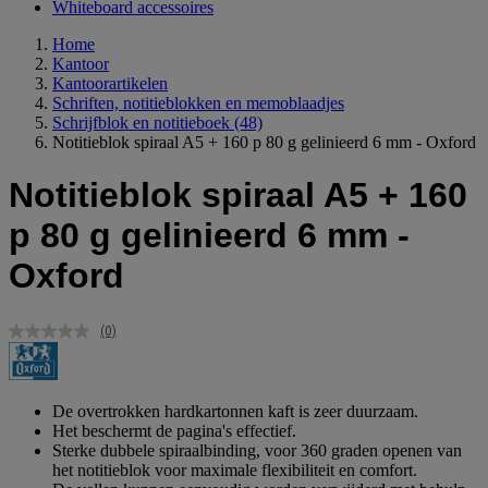
Whiteboard accessoires
Home
Kantoor
Kantoorartikelen
Schriften, notitieblokken en memoblaadjes
Schrijfblok en notitieboek
(48)
Notitieblok spiraal A5 + 160 p 80 g gelinieerd 6 mm - Oxford
Notitieblok spiraal A5 + 160
p 80 g gelinieerd 6 mm -
Oxford
(0)
Geen
scorewaarde.
Dezelfde
paginalink.
De overtrokken hardkartonnen kaft is zeer duurzaam.
Het beschermt de pagina's effectief.
Sterke dubbele spiraalbinding, voor 360 graden openen van
het notitieblok voor maximale flexibiliteit en comfort.