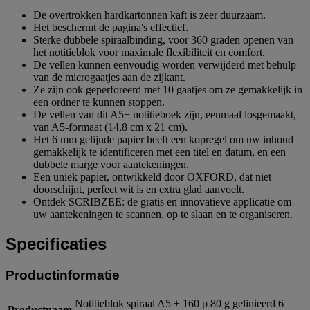
De overtrokken hardkartonnen kaft is zeer duurzaam.
Het beschermt de pagina's effectief.
Sterke dubbele spiraalbinding, voor 360 graden openen van
het notitieblok voor maximale flexibiliteit en comfort.
De vellen kunnen eenvoudig worden verwijderd met behulp
van de microgaatjes aan de zijkant.
Ze zijn ook geperforeerd met 10 gaatjes om ze gemakkelijk in
een ordner te kunnen stoppen.
De vellen van dit A5+ notitieboek zijn, eenmaal losgemaakt,
van A5-formaat (14,8 cm x 21 cm).
Het 6 mm gelijnde papier heeft een kopregel om uw inhoud
gemakkelijk te identificeren met een titel en datum, en een
dubbele marge voor aantekeningen.
Een uniek papier, ontwikkeld door OXFORD, dat niet
doorschijnt, perfect wit is en extra glad aanvoelt.
Ontdek SCRIBZEE: de gratis en innovatieve applicatie om
uw aantekeningen te scannen, op te slaan en te organiseren.
Specificaties
Productinformatie
Notitieblok spiraal A5 + 160 p 80 g gelinieerd 6
Productnaam