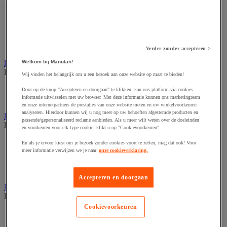
Dynamisch en interactief weergavesysteem
Fotocamera, videocamera en verrekijker
Professionele audio en geluidsopname
Projectie en videoprojectie-apparatuur
Studioverlichting en accessoires
Tv, dvd-speler en Blu-ray
Verder zonder accepteren >
Bewegwijzering en aanduidingsborden
Welkom bij Manutan!
Bekijk de hele productgroep
Wij vinden het belangrijk om u een bezoek aan onze website op maat te bieden!
Deurnaambord
Door op de knop "Accepteren en doorgaan" te klikken, kan ons platform via cookies
Pictogram
informatie uitwisselen met uw browser. Met deze informatie kunnen ons marketingteam
en onze internetpartners de prestaties van onze website meten en uw winkelvoorkeuren
analyseren. Hierdoor kunnen wij u nog meer op uw behoeften afgestemde producten en
Folderrek en -houder
passende/gepersonaliseerd reclame aanbieden. Als u meer wilt weten over de doeleinden
Bekijk de hele productgroep
en voorkeuren voor elk type cookie, klikt u op "Cookievoorkeuren".
Folderrek
En als je ervoor kiest om je bezoek zonder cookies voort te zetten, mag dat ook! Voor
Mobiel folderrek
meer informatie verwijzen we je naar
onze cookieverklaring.
Tafel folderstandaard
Wandfolderhouder
Accepteren en doorgaan
Inname en beheer van geld
Bekijk de hele productgroep
Cookievoorkeuren
Barcode scanner en accessoires
Biljettenteller/sorteerder en valsgelddetector