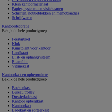
Klein kantoormateriaal
Papier, systeem- en visitekaarten
Schriften, notitieblokken en memoblaadjes
Schrijfwaren
Kantoordecoratie
Bekijk de hele productgroep
Feestartikel
Klok
Kunstplant voor kantoor
Landkaart
Lijst- en ophangsysteem
Raamfolie
Vitrinekast
Kantoorkast en opbergruimte
Bekijk de hele productgroep
Boekenkast
Bureau trolley
Dossierladekast
Kantoor opbergkast
Kantoorkast
Ladekast en sorteerkast