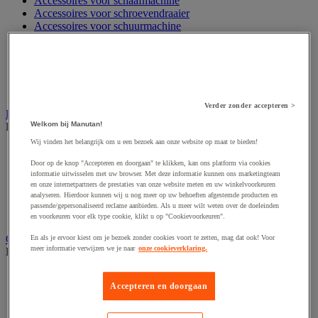
Accessoires voor schaafmachine
Accessoires voor schroevendraaier
Accessoires voor schuurmachine
Accessoires voor slijpmachine
Accessoires voor snij- en snoeigereedschap
Accessoires voor snij-schuurmachine
Accessoires voor spijkermachine
Accessoires voor zaag
Verder zonder accepteren >
Elektrische toebehoren en verlichting
Welkom bij Manutan!
Bekijk de hele productgroep
Wij vinden het belangrijk om u een bezoek aan onze website op maat te bieden!
Accessoires voor elektrisch schakelpaneel
Batterij, oplader en kabel
Door op de knop "Accepteren en doorgaan" te klikken, kan ons platform via cookies
informatie uitwisselen met uw browser. Met deze informatie kunnen ons marketingteam
Elektrische kabel
en onze internetpartners de prestaties van onze website meten en uw winkelvoorkeuren
Elektrische uitrusting
analyseren. Hierdoor kunnen wij u nog meer op uw behoeften afgestemde producten en
Verlengsnoer, stekkerdoos en kapelhaspel
passende/gepersonaliseerd reclame aanbieden. Als u meer wilt weten over de doeleinden
Wandcontactdoos en schakelaar
en voorkeuren voor elk type cookie, klikt u op "Cookievoorkeuren".
Gereedschap opbergen
En als je ervoor kiest om je bezoek zonder cookies voort te zetten, mag dat ook! Voor
meer informatie verwijzen we je naar
onze cookieverklaring.
Bekijk de hele productgroep
Assortimentsdoos en gereedschapkoffer
Accepteren en doorgaan
Gereedschapskist en opbergtas
Gereedschapskoffer en versterkte kist
Verrijdbare werktafel