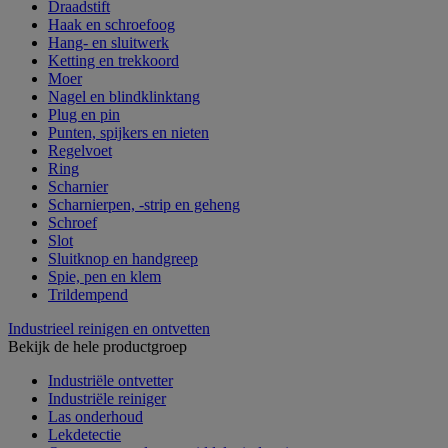
Draadstift
Haak en schroefoog
Hang- en sluitwerk
Ketting en trekkoord
Moer
Nagel en blindklinktang
Plug en pin
Punten, spijkers en nieten
Regelvoet
Ring
Scharnier
Scharnierpen, -strip en geheng
Schroef
Slot
Sluitknop en handgreep
Spie, pen en klem
Trildempend
Industrieel reinigen en ontvetten
Bekijk de hele productgroep
Industriële ontvetter
Industriële reiniger
Las onderhoud
Lekdetectie