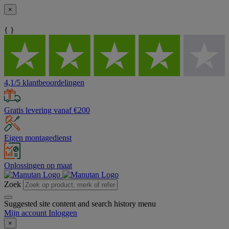
×
{ }
4,1/5 klantbeoordelingen
Gratis levering vanaf €200
Eigen montagedienst
Oplossingen op maat
Zoek
Suggested site content and search history menu
Mijn account
Inloggen
×