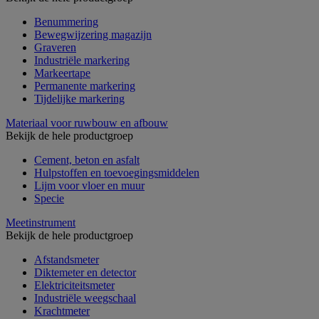
Benummering
Bewegwijzering magazijn
Graveren
Industriële markering
Markeertape
Permanente markering
Tijdelijke markering
Materiaal voor ruwbouw en afbouw
Bekijk de hele productgroep
Cement, beton en asfalt
Hulpstoffen en toevoegingsmiddelen
Lijm voor vloer en muur
Specie
Meetinstrument
Bekijk de hele productgroep
Afstandsmeter
Diktemeter en detector
Elektriciteitsmeter
Industriële weegschaal
Krachtmeter