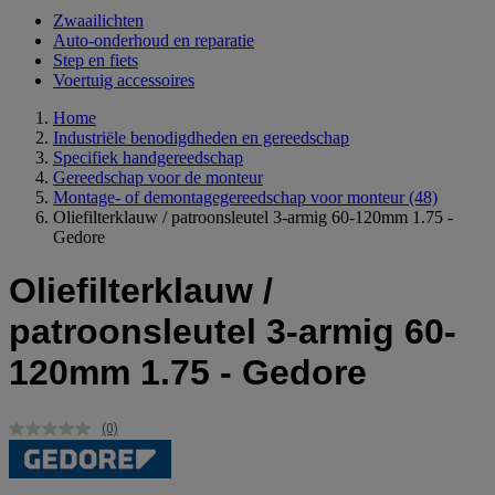
Zwaailichten
Auto-onderhoud en reparatie
Step en fiets
Voertuig accessoires
Home
Industriële benodigdheden en gereedschap
Specifiek handgereedschap
Gereedschap voor de monteur
Montage- of demontagegereedschap voor monteur
(48)
Oliefilterklauw / patroonsleutel 3-armig 60-120mm 1.75 -
Gedore
Oliefilterklauw /
patroonsleutel 3-armig 60-
120mm 1.75 - Gedore
(0)
Geen
scorewaarde.
Dezelfde
paginalink.