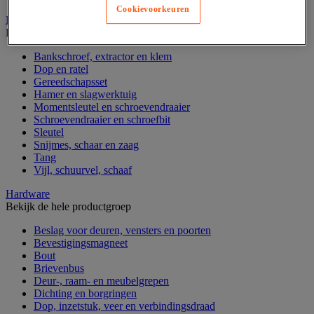
Cookievoorkeuren
Handgereedschap
Bekijk de hele productgroep
Bankschroef, extractor en klem
Dop en ratel
Gereedschapsset
Hamer en slagwerktuig
Momentsleutel en schroevendraaier
Schroevendraaier en schroefbit
Sleutel
Snijmes, schaar en zaag
Tang
Vijl, schuurvel, schaaf
Hardware
Bekijk de hele productgroep
Beslag voor deuren, vensters en poorten
Bevestigingsmagneet
Bout
Brievenbus
Deur-, raam- en meubelgrepen
Dichting en borgringen
Dop, inzetstuk, veer en verbindingsdraad