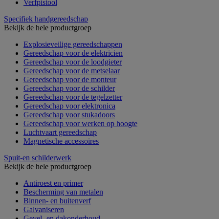
Verfpistool
Specifiek handgereedschap
Bekijk de hele productgroep
Explosieveilige gereedschappen
Gereedschap voor de elektricien
Gereedschap voor de loodgieter
Gereedschap voor de metselaar
Gereedschap voor de monteur
Gereedschap voor de schilder
Gereedschap voor de tegelzetter
Gereedschap voor elektronica
Gereedschap voor stukadoors
Gereedschap voor werken op hoogte
Luchtvaart gereedschap
Magnetische accessoires
Spuit-en schilderwerk
Bekijk de hele productgroep
Antiroest en primer
Bescherming van metalen
Binnen- en buitenverf
Galvaniseren
Gevel- en dakonderhoud