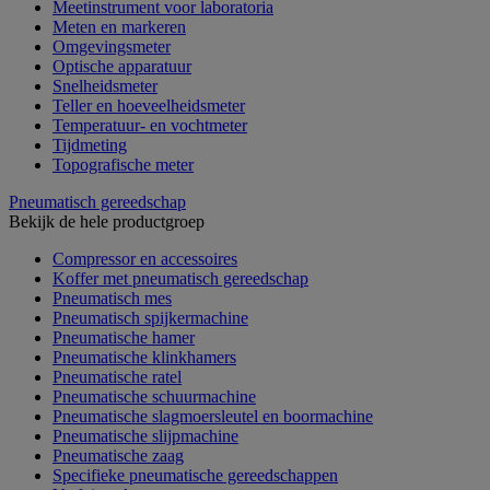
Meetinstrument voor laboratoria
Meten en markeren
Omgevingsmeter
Optische apparatuur
Snelheidsmeter
Teller en hoeveelheidsmeter
Temperatuur- en vochtmeter
Tijdmeting
Topografische meter
Pneumatisch gereedschap
Bekijk de hele productgroep
Compressor en accessoires
Koffer met pneumatisch gereedschap
Pneumatisch mes
Pneumatisch spijkermachine
Pneumatische hamer
Pneumatische klinkhamers
Pneumatische ratel
Pneumatische schuurmachine
Pneumatische slagmoersleutel en boormachine
Pneumatische slijpmachine
Pneumatische zaag
Specifieke pneumatische gereedschappen