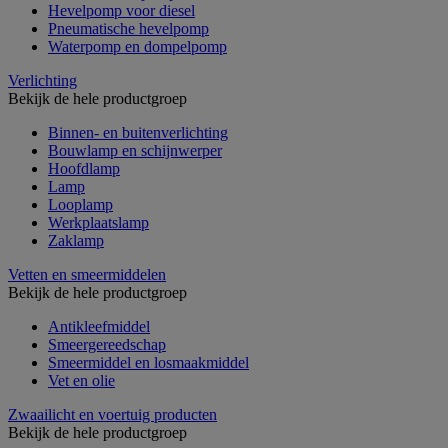
Hevelpomp voor diesel
Pneumatische hevelpomp
Waterpomp en dompelpomp
Verlichting
Bekijk de hele productgroep
Binnen- en buitenverlichting
Bouwlamp en schijnwerper
Hoofdlamp
Lamp
Looplamp
Werkplaatslamp
Zaklamp
Vetten en smeermiddelen
Bekijk de hele productgroep
Antikleefmiddel
Smeergereedschap
Smeermiddel en losmaakmiddel
Vet en olie
Zwaailicht en voertuig producten
Bekijk de hele productgroep