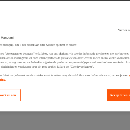
Verder z
 Manutan!
 winkelwagen
et belangrijk om u een bezoek aan onze website op maat te bieden!
nop "Accepteren en doorgaan" te klikken, kan ons platform via cookies informatie uitwisselen met uw browser.
nnen ons marketingteam en onze internetpartners de prestaties van onze website meten en uw winkelvoorkeuren 
nen wij u nog meer op uw behoeften afgestemde producten en passende/gepersonaliseerd reclame aanbieden. Als
 doeleinden en voorkeuren voor elk type cookie, klikt u op "Cookievoorkeuren".
oor kiest om je bezoek zonder cookies voort te zetten, mag dat ook! Voor meer informatie verwijzen we je naar
ring.
oorkeuren
Accepteren 