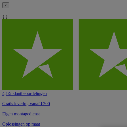
×
{ }
4,1/5 klantbeoordelingen
Gratis levering vanaf €200
Eigen montagedienst
Oplossingen op maat