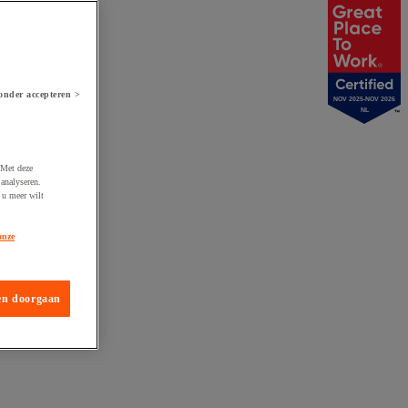
onder accepteren >
NOV 2025-NOV 2026
NL
 Met deze
analyseren.
 u meer wilt
onze
en doorgaan