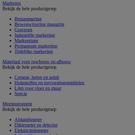
Markeren
Bekijk de hele productgroep
Benummering
Bewegwijzering magazijn
Graveren
Industriële markering
Markeertape
Permanente markering
Tijdelijke markering
Materiaal voor ruwbouw en afbouw
Bekijk de hele productgroep
Cement, beton en asfalt
Hulpstoffen en toevoegingsmiddelen
Lijm voor vloer en muur
Specie
Meetinstrument
Bekijk de hele productgroep
Afstandsmeter
Diktemeter en detector
Elektriciteitsmeter