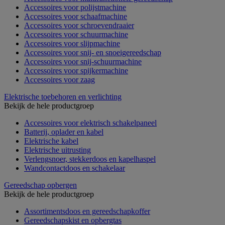
Accessoires voor polijstmachine
Accessoires voor schaafmachine
Accessoires voor schroevendraaier
Accessoires voor schuurmachine
Accessoires voor slijpmachine
Accessoires voor snij- en snoeigereedschap
Accessoires voor snij-schuurmachine
Accessoires voor spijkermachine
Accessoires voor zaag
Elektrische toebehoren en verlichting
Bekijk de hele productgroep
Accessoires voor elektrisch schakelpaneel
Batterij, oplader en kabel
Elektrische kabel
Elektrische uitrusting
Verlengsnoer, stekkerdoos en kapelhaspel
Wandcontactdoos en schakelaar
Gereedschap opbergen
Bekijk de hele productgroep
Assortimentsdoos en gereedschapkoffer
Gereedschapskist en opbergtas