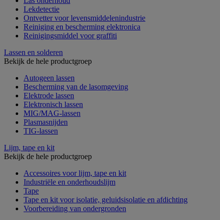
Las onderhoud
Lekdetectie
Ontvetter voor levensmiddelenindustrie
Reiniging en bescherming elektronica
Reinigingsmiddel voor graffiti
Lassen en solderen
Bekijk de hele productgroep
Autogeen lassen
Bescherming van de lasomgeving
Elektrode lassen
Elektronisch lassen
MIG/MAG-lassen
Plasmasnijden
TIG-lassen
Lijm, tape en kit
Bekijk de hele productgroep
Accessoires voor lijm, tape en kit
Industriële en onderhoudslijm
Tape
Tape en kit voor isolatie, geluidsisolatie en afdichting
Voorbereiding van ondergronden