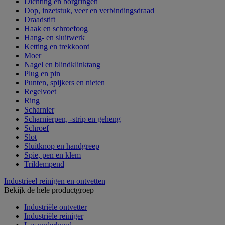
Dichting en borgringen
Dop, inzetstuk, veer en verbindingsdraad
Draadstift
Haak en schroefoog
Hang- en sluitwerk
Ketting en trekkoord
Moer
Nagel en blindklinktang
Plug en pin
Punten, spijkers en nieten
Regelvoet
Ring
Scharnier
Scharnierpen, -strip en geheng
Schroef
Slot
Sluitknop en handgreep
Spie, pen en klem
Trildempend
Industrieel reinigen en ontvetten
Bekijk de hele productgroep
Industriële ontvetter
Industriële reiniger