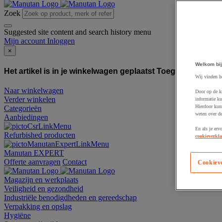
Zoek
Suggested site content and search history menu
Mijn account
Inloggen
×
Welkom bij
Het artikel is in je winkelwagen geplaatst
Toegevoegd aan
Wij vinden h
Naar winkelwagen
Door op de k
Verder winkelen
informatie ku
Hierdoor kun
Categorieën
weten over de
Aanbiedingen
En als je erv
Refurbished producten
cookieverkla
Manutan EXPERT
Offerte aanvragen
Contact
Cookiev
Magazijn en werkplaats
Veiligheid en gezondheid
Industriële benodigdheden en gereedschap
Verpakking en opslag
Hygiëne