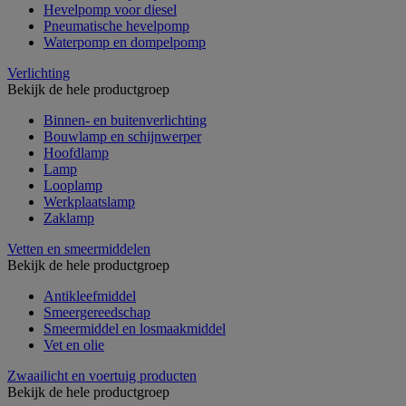
Hevelpomp voor diesel
Pneumatische hevelpomp
Waterpomp en dompelpomp
Verlichting
Bekijk de hele productgroep
Binnen- en buitenverlichting
Bouwlamp en schijnwerper
Hoofdlamp
Lamp
Looplamp
Werkplaatslamp
Zaklamp
Vetten en smeermiddelen
Bekijk de hele productgroep
Antikleefmiddel
Smeergereedschap
Smeermiddel en losmaakmiddel
Vet en olie
Zwaailicht en voertuig producten
Bekijk de hele productgroep