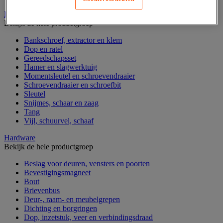
Handgereedschap
Bekijk de hele productgroep
Bankschroef, extractor en klem
Dop en ratel
Gereedschapsset
Hamer en slagwerktuig
Momentsleutel en schroevendraaier
Schroevendraaier en schroefbit
Sleutel
Snijmes, schaar en zaag
Tang
Vijl, schuurvel, schaaf
Hardware
Bekijk de hele productgroep
Beslag voor deuren, vensters en poorten
Bevestigingsmagneet
Bout
Brievenbus
Deur-, raam- en meubelgrepen
Dichting en borgringen
Dop, inzetstuk, veer en verbindingsdraad