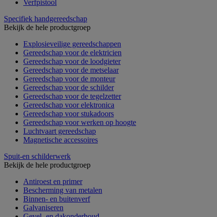
Verfpistool
Specifiek handgereedschap
Bekijk de hele productgroep
Explosieveilige gereedschappen
Gereedschap voor de elektricien
Gereedschap voor de loodgieter
Gereedschap voor de metselaar
Gereedschap voor de monteur
Gereedschap voor de schilder
Gereedschap voor de tegelzetter
Gereedschap voor elektronica
Gereedschap voor stukadoors
Gereedschap voor werken op hoogte
Luchtvaart gereedschap
Magnetische accessoires
Spuit-en schilderwerk
Bekijk de hele productgroep
Antiroest en primer
Bescherming van metalen
Binnen- en buitenverf
Galvaniseren
Gevel- en dakonderhoud