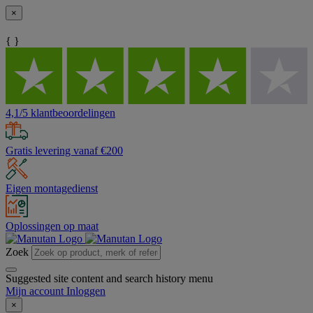
×
{ }
4,1/5 klantbeoordelingen
Gratis levering vanaf €200
Eigen montagedienst
Oplossingen op maat
Zoek
Suggested site content and search history menu
Mijn account
Inloggen
×