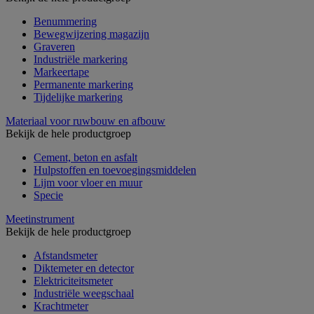
Benummering
Bewegwijzering magazijn
Graveren
Industriële markering
Markeertape
Permanente markering
Tijdelijke markering
Materiaal voor ruwbouw en afbouw
Bekijk de hele productgroep
Cement, beton en asfalt
Hulpstoffen en toevoegingsmiddelen
Lijm voor vloer en muur
Specie
Meetinstrument
Bekijk de hele productgroep
Afstandsmeter
Diktemeter en detector
Elektriciteitsmeter
Industriële weegschaal
Krachtmeter