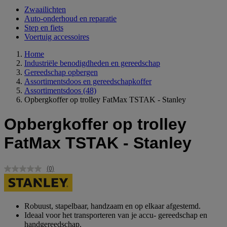
Zwaailichten
Auto-onderhoud en reparatie
Step en fiets
Voertuig accessoires
Home
Industriële benodigdheden en gereedschap
Gereedschap opbergen
Assortimentsdoos en gereedschapkoffer
Assortimentsdoos
(48)
Opbergkoffer op trolley FatMax TSTAK - Stanley
Opbergkoffer op trolley
FatMax TSTAK - Stanley
(0)
Geen
scorewaarde.
Dezelfde
paginalink.
Robuust, stapelbaar, handzaam en op elkaar afgestemd.
Ideaal voor het transporteren van je accu- gereedschap en
handgereedschap.