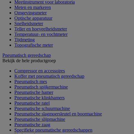
Meetinstrument voor laboratoria
Meten en markeren
Omgevingsmeter
Optische apparatuur
Snelheidsmeter
Teller en hoeveelheidsmeter
Temperatuur- en vochtmeter
Tijdmeting
Topografische meter
Pneumatisch gereedschap
Bekijk de hele productgroep
Compressor en accessoires
Koffer met pneumatisch gereedschap
Pneumatisch mes
Pneumatisch spijkermachine
Pneumatische hamer
Pneumatische klinkhamers
Pneumatische ratel
Pneumatische schuurmachine
Pneumatische slagmoersleutel en boormachine
Pneumatische slijpmachine
Pneumatische zaag
Specifieke pneumatische gereedschappen