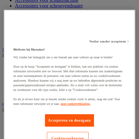
Accessoires voor schaafmachine
Accessoires voor schroevendraaier
Accessoires voor schuurmachine
Accessoires voor slijpmachine
Accessoires voor snij- en snoeigereedschap
Accessoires voor snij-schuurmachine
Accessoires voor spijkermachine
Accessoires voor zaag
Verder zonder accepteren >
Elektrische toebehoren en verlichting
Welkom bij Manutan!
Bekijk de hele productgroep
Wij vinden het belangrijk om u een bezoek aan onze website op maat te bieden!
Accessoires voor elektrisch schakelpaneel
Door op de knop "Accepteren en doorgaan" te klikken, kan ons platform via cookies
Batterij, oplader en kabel
informatie uitwisselen met uw browser. Met deze informatie kunnen ons marketingteam
en onze internetpartners de prestaties van onze website meten en uw winkelvoorkeuren
Elektrische kabel
analyseren. Hierdoor kunnen wij u nog meer op uw behoeften afgestemde producten en
Elektrische uitrusting
passende/gepersonaliseerd reclame aanbieden. Als u meer wilt weten over de doeleinden
Verlengsnoer, stekkerdoos en kapelhaspel
en voorkeuren voor elk type cookie, klikt u op "Cookievoorkeuren".
Wandcontactdoos en schakelaar
En als je ervoor kiest om je bezoek zonder cookies voort te zetten, mag dat ook! Voor
Gereedschap opbergen
meer informatie verwijzen we je naar
onze cookieverklaring.
Bekijk de hele productgroep
Assortimentsdoos en gereedschapkoffer
Accepteren en doorgaan
Gereedschapskist en opbergtas
Gereedschapskoffer en versterkte kist
Verrijdbare werktafel
Cookievoorkeuren