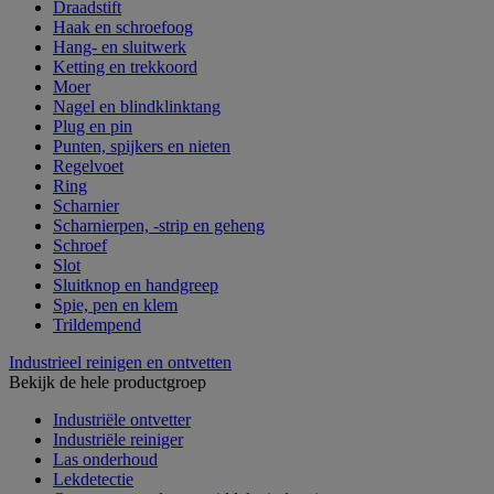
Draadstift
Haak en schroefoog
Hang- en sluitwerk
Ketting en trekkoord
Moer
Nagel en blindklinktang
Plug en pin
Punten, spijkers en nieten
Regelvoet
Ring
Scharnier
Scharnierpen, -strip en geheng
Schroef
Slot
Sluitknop en handgreep
Spie, pen en klem
Trildempend
Industrieel reinigen en ontvetten
Bekijk de hele productgroep
Industriële ontvetter
Industriële reiniger
Las onderhoud
Lekdetectie