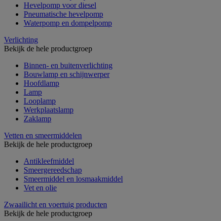
Hevelpomp voor diesel
Pneumatische hevelpomp
Waterpomp en dompelpomp
Verlichting
Bekijk de hele productgroep
Binnen- en buitenverlichting
Bouwlamp en schijnwerper
Hoofdlamp
Lamp
Looplamp
Werkplaatslamp
Zaklamp
Vetten en smeermiddelen
Bekijk de hele productgroep
Antikleefmiddel
Smeergereedschap
Smeermiddel en losmaakmiddel
Vet en olie
Zwaailicht en voertuig producten
Bekijk de hele productgroep