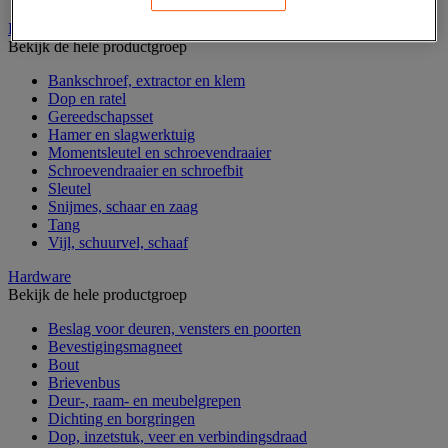
Handgereedschap
Bekijk de hele productgroep
Bankschroef, extractor en klem
Dop en ratel
Gereedschapsset
Hamer en slagwerktuig
Momentsleutel en schroevendraaier
Schroevendraaier en schroefbit
Sleutel
Snijmes, schaar en zaag
Tang
Vijl, schuurvel, schaaf
Hardware
Bekijk de hele productgroep
Beslag voor deuren, vensters en poorten
Bevestigingsmagneet
Bout
Brievenbus
Deur-, raam- en meubelgrepen
Dichting en borgringen
Dop, inzetstuk, veer en verbindingsdraad