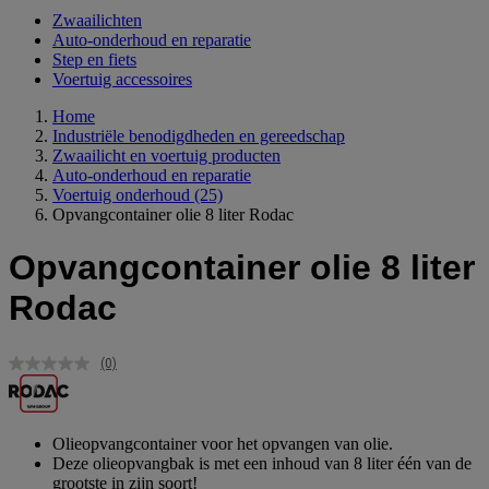
Zwaailichten
Auto-onderhoud en reparatie
Step en fiets
Voertuig accessoires
Home
Industriële benodigdheden en gereedschap
Zwaailicht en voertuig producten
Auto-onderhoud en reparatie
Voertuig onderhoud
(25)
Opvangcontainer olie 8 liter Rodac
Opvangcontainer olie 8 liter
Rodac
(0)
Geen
scorewaarde.
Dezelfde
paginalink.
Olieopvangcontainer voor het opvangen van olie.
Deze olieopvangbak is met een inhoud van 8 liter één van de
grootste in zijn soort!