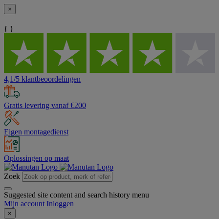
×
{ }
4,1/5 klantbeoordelingen
Gratis levering vanaf €200
Eigen montagedienst
Oplossingen op maat
Zoek
Suggested site content and search history menu
Mijn account
Inloggen
×