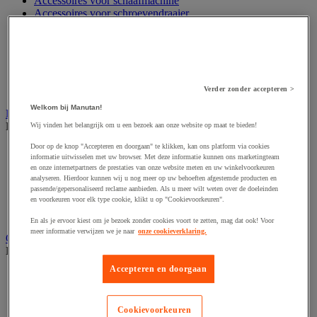
Accessoires voor schaafmachine
Accessoires voor schroevendraaier
Accessoires voor schuurmachine
Accessoires voor slijpmachine
Accessoires voor snij- en snoeigereedschap
Accessoires voor snij-schuurmachine
Accessoires voor spijkermachine
Accessoires voor zaag
Verder zonder accepteren >
Welkom bij Manutan!
Elektrische toebehoren en verlichting
Bekijk de hele productgroep
Wij vinden het belangrijk om u een bezoek aan onze website op maat te bieden!
Door op de knop "Accepteren en doorgaan" te klikken, kan ons platform via cookies
Accessoires voor elektrisch schakelpaneel
informatie uitwisselen met uw browser. Met deze informatie kunnen ons marketingteam
Batterij, oplader en kabel
en onze internetpartners de prestaties van onze website meten en uw winkelvoorkeuren
Elektrische kabel
analyseren. Hierdoor kunnen wij u nog meer op uw behoeften afgestemde producten en
Elektrische uitrusting
passende/gepersonaliseerd reclame aanbieden. Als u meer wilt weten over de doeleinden
en voorkeuren voor elk type cookie, klikt u op "Cookievoorkeuren".
Verlengsnoer, stekkerdoos en kapelhaspel
Wandcontactdoos en schakelaar
En als je ervoor kiest om je bezoek zonder cookies voort te zetten, mag dat ook! Voor
meer informatie verwijzen we je naar
onze cookieverklaring.
Gereedschap opbergen
Bekijk de hele productgroep
Accepteren en doorgaan
Assortimentsdoos en gereedschapkoffer
Gereedschapskist en opbergtas
Gereedschapskoffer en versterkte kist
Cookievoorkeuren
Verrijdbare werktafel