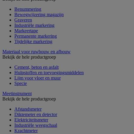
Benummering
Bewegwijzering magazijn
Graveren
Industriële markering
Markeertape
Permanente markering
Tijdelijke markering
Materiaal voor ruwbouw en afbouw
Bekijk de hele productgroep
Cement, beton en asfalt
Hulpstoffen en toevoegingsmiddelen
Lijm voor vloer en muur
Specie
Meetinstrument
Bekijk de hele productgroep
Afstandsmeter
Diktemeter en detector
Elektriciteitsmeter
Industriële weegschaal
Krachtmeter