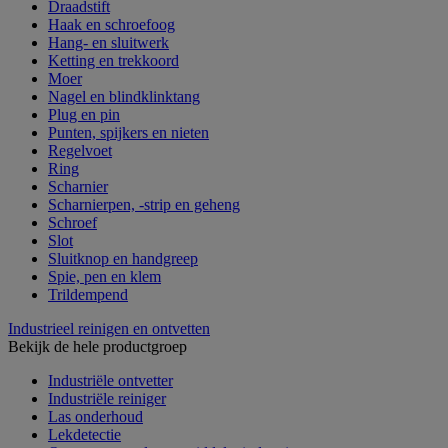
Draadstift
Haak en schroefoog
Hang- en sluitwerk
Ketting en trekkoord
Moer
Nagel en blindklinktang
Plug en pin
Punten, spijkers en nieten
Regelvoet
Ring
Scharnier
Scharnierpen, -strip en geheng
Schroef
Slot
Sluitknop en handgreep
Spie, pen en klem
Trildempend
Industrieel reinigen en ontvetten
Bekijk de hele productgroep
Industriële ontvetter
Industriële reiniger
Las onderhoud
Lekdetectie