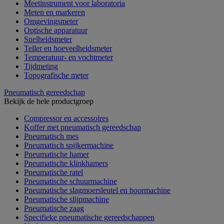
Meetinstrument voor laboratoria
Meten en markeren
Omgevingsmeter
Optische apparatuur
Snelheidsmeter
Teller en hoeveelheidsmeter
Temperatuur- en vochtmeter
Tijdmeting
Topografische meter
Pneumatisch gereedschap
Bekijk de hele productgroep
Compressor en accessoires
Koffer met pneumatisch gereedschap
Pneumatisch mes
Pneumatisch spijkermachine
Pneumatische hamer
Pneumatische klinkhamers
Pneumatische ratel
Pneumatische schuurmachine
Pneumatische slagmoersleutel en boormachine
Pneumatische slijpmachine
Pneumatische zaag
Specifieke pneumatische gereedschappen