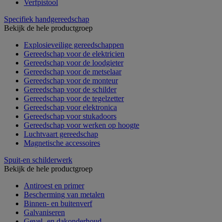
Verfpistool
Specifiek handgereedschap
Bekijk de hele productgroep
Explosieveilige gereedschappen
Gereedschap voor de elektricien
Gereedschap voor de loodgieter
Gereedschap voor de metselaar
Gereedschap voor de monteur
Gereedschap voor de schilder
Gereedschap voor de tegelzetter
Gereedschap voor elektronica
Gereedschap voor stukadoors
Gereedschap voor werken op hoogte
Luchtvaart gereedschap
Magnetische accessoires
Spuit-en schilderwerk
Bekijk de hele productgroep
Antiroest en primer
Bescherming van metalen
Binnen- en buitenverf
Galvaniseren
Gevel- en dakonderhoud