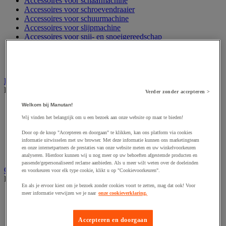
Accessoires voor schaafmachine
Accessoires voor schroevendraaier
Accessoires voor schuurmachine
Accessoires voor slijpmachine
Accessoires voor snij- en snoeigereedschap
Accessoires voor snij-schuurmachine
Accessoires voor spijkermachine
Accessoires voor zaag
Elektrische toebehoren en verlichting
Bekijk de hele productgroep
Verder zonder accepteren >
Welkom bij Manutan!
Accessoires voor elektrisch schakelpaneel
Batterij, oplader en kabel
Wij vinden het belangrijk om u een bezoek aan onze website op maat te bieden!
Elektrische kabel
Door op de knop "Accepteren en doorgaan" te klikken, kan ons platform via cookies
Elektrische uitrusting
informatie uitwisselen met uw browser. Met deze informatie kunnen ons marketingteam
Verlengsnoer, stekkerdoos en kapelhaspel
en onze internetpartners de prestaties van onze website meten en uw winkelvoorkeuren
Wandcontactdoos en schakelaar
analyseren. Hierdoor kunnen wij u nog meer op uw behoeften afgestemde producten en
passende/gepersonaliseerd reclame aanbieden. Als u meer wilt weten over de doeleinden
Gereedschap opbergen
en voorkeuren voor elk type cookie, klikt u op "Cookievoorkeuren".
Bekijk de hele productgroep
En als je ervoor kiest om je bezoek zonder cookies voort te zetten, mag dat ook! Voor
meer informatie verwijzen we je naar
onze cookieverklaring.
Assortimentsdoos en gereedschapkoffer
Gereedschapskist en opbergtas
Gereedschapskoffer en versterkte kist
Accepteren en doorgaan
Verrijdbare werktafel