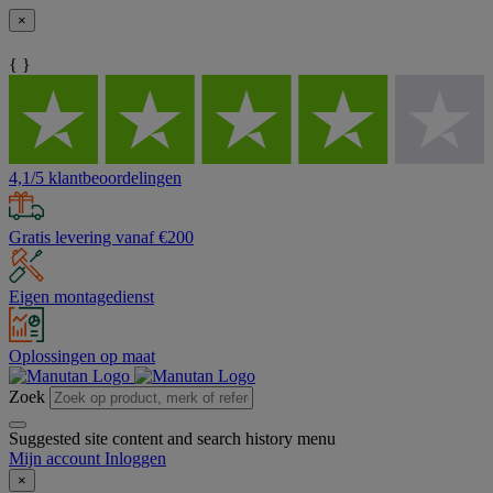
×
{ }
4,1/5 klantbeoordelingen
Gratis levering vanaf €200
Eigen montagedienst
Oplossingen op maat
Zoek
Suggested site content and search history menu
Mijn account
Inloggen
×