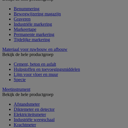
Benummering
Bewegwijzering magazijn
Graveren
Industriële markering
Markeertape
Permanente markering
Tijdelijke markering
Materiaal voor ruwbouw en afbouw
Bekijk de hele productgroep
Cement, beton en asfalt
Hulpstoffen en toevoegingsmiddelen
Lijm voor vloer en muur
Specie
Meetinstrument
Bekijk de hele productgroep
Afstandsmeter
Diktemeter en detector
Elektriciteitsmeter
Industriële weegschaal
Krachtmeter