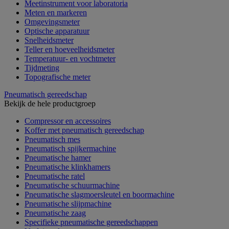
Meetinstrument voor laboratoria
Meten en markeren
Omgevingsmeter
Optische apparatuur
Snelheidsmeter
Teller en hoeveelheidsmeter
Temperatuur- en vochtmeter
Tijdmeting
Topografische meter
Pneumatisch gereedschap
Bekijk de hele productgroep
Compressor en accessoires
Koffer met pneumatisch gereedschap
Pneumatisch mes
Pneumatisch spijkermachine
Pneumatische hamer
Pneumatische klinkhamers
Pneumatische ratel
Pneumatische schuurmachine
Pneumatische slagmoersleutel en boormachine
Pneumatische slijpmachine
Pneumatische zaag
Specifieke pneumatische gereedschappen