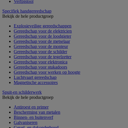
Verfpistool
Specifiek handgereedschap
Bekijk de hele productgroep
Explosieveilige gereedschappen
Gereedschap voor de elektricien
Gereedschap voor de loodgieter
Gereedschap voor de metselaar
Gereedschap voor de monteur
Gereedschap voor de schilder
Gereedschap voor de tegelzetter
Gereedschap voor elektronica
Gereedschap voor stukadoors
Gereedschap voor werken op hoogte
Luchtvaart gereedschap
Magnetische accessoires
Spuit-en schilderwerk
Bekijk de hele productgroep
Antiroest en primer
Bescherming van metalen
Binnen- en buitenverf
Galvaniseren
Gevel- en dakonderhoud