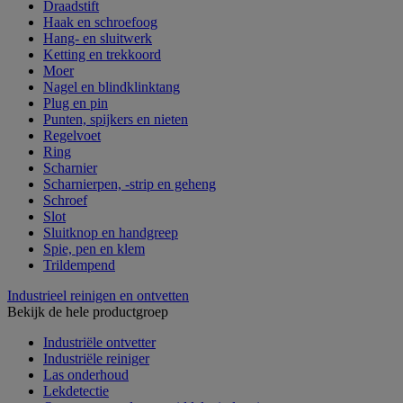
Draadstift
Haak en schroefoog
Hang- en sluitwerk
Ketting en trekkoord
Moer
Nagel en blindklinktang
Plug en pin
Punten, spijkers en nieten
Regelvoet
Ring
Scharnier
Scharnierpen, -strip en geheng
Schroef
Slot
Sluitknop en handgreep
Spie, pen en klem
Trildempend
Industrieel reinigen en ontvetten
Bekijk de hele productgroep
Industriële ontvetter
Industriële reiniger
Las onderhoud
Lekdetectie