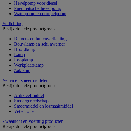
Hevelpomp voor diesel
Pneumatische hevelpomp
Waterpomp en dompelpomp
Verlichting
Bekijk de hele productgroep
Binnen- en buitenverlichting
Bouwlamp en schijnwerper
Hoofdlamp
Lamp
Looplamp
Werkplaatslamp
Zaklamp
Vetten en smeermiddelen
Bekijk de hele productgroep
Antikleefmiddel
Smeergereedschap
Smeermiddel en losmaakmiddel
Vet en olie
Zwaailicht en voertuig producten
Bekijk de hele productgroep