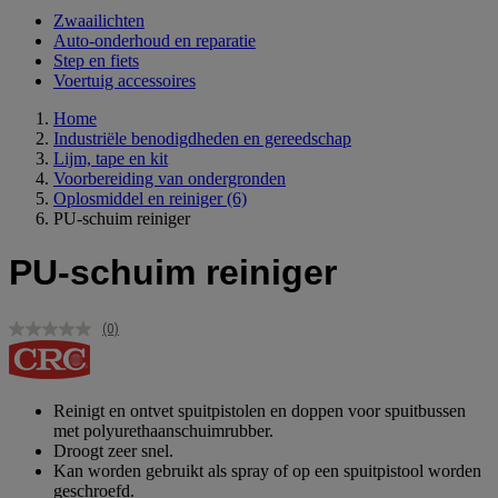
Zwaailichten
Auto-onderhoud en reparatie
Step en fiets
Voertuig accessoires
Home
Industriële benodigdheden en gereedschap
Lijm, tape en kit
Voorbereiding van ondergronden
Oplosmiddel en reiniger
(6)
PU-schuim reiniger
PU-schuim reiniger
(0)
Geen
scorewaarde.
Dezelfde
paginalink.
Reinigt en ontvet spuitpistolen en doppen voor spuitbussen
met polyurethaanschuimrubber.
Droogt zeer snel.
Kan worden gebruikt als spray of op een spuitpistool worden
geschroefd.