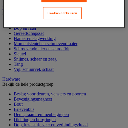
Handgereedschap
Bekijk de hele productgroep
Cookievoorkeuren
Bankschroef, extractor en klem
Dop en ratel
Gereedschapsset
Hamer en slagwerktuig
Momentsleutel en schroevendraaier
Schroevendraaier en schroefbit
Sleutel
Snijmes, schaar en zaag
Tang
Vijl, schuurvel, schaaf
Hardware
Bekijk de hele productgroep
Beslag voor deuren, vensters en poorten
Bevestigingsmagneet
Bout
Brievenbus
Deur-, raam- en meubelgrepen
Dichting en borgringen
Dop, inzetstuk, veer en verbindingsdraad