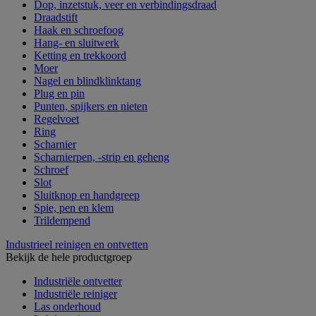
Dop, inzetstuk, veer en verbindingsdraad
Draadstift
Haak en schroefoog
Hang- en sluitwerk
Ketting en trekkoord
Moer
Nagel en blindklinktang
Plug en pin
Punten, spijkers en nieten
Regelvoet
Ring
Scharnier
Scharnierpen, -strip en geheng
Schroef
Slot
Sluitknop en handgreep
Spie, pen en klem
Trildempend
Industrieel reinigen en ontvetten
Bekijk de hele productgroep
Industriële ontvetter
Industriële reiniger
Las onderhoud