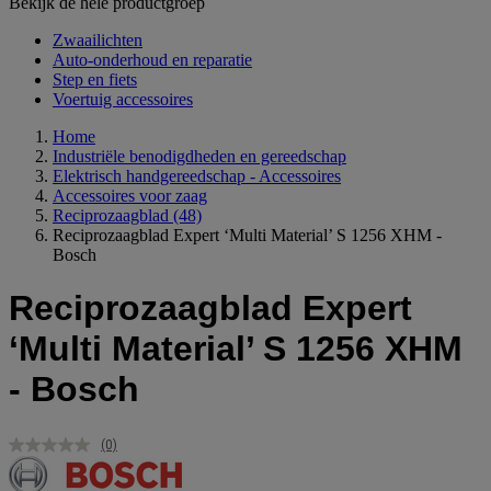
Bekijk de hele productgroep
Zwaailichten
Auto-onderhoud en reparatie
Step en fiets
Voertuig accessoires
Home
Industriële benodigdheden en gereedschap
Elektrisch handgereedschap - Accessoires
Accessoires voor zaag
Reciprozaagblad
(48)
Reciprozaagblad Expert ‘Multi Material’ S 1256 XHM -
Bosch
Reciprozaagblad Expert
‘Multi Material’ S 1256 XHM
- Bosch
(0)
Geen
scorewaarde.
Dezelfde