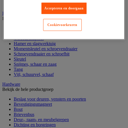
Verrijdbare werktafel
Accepteren en doorgaan
Handgereedschap
Bekijk de hele productgroep
Cookievoorkeuren
Bankschroef, extractor en klem
Dop en ratel
Gereedschapsset
Hamer en slagwerktuig
Momentsleutel en schroevendraaier
Schroevendraaier en schroefbit
Sleutel
Snijmes, schaar en zaag
Tang
Vijl, schuurvel, schaaf
Hardware
Bekijk de hele productgroep
Beslag voor deuren, vensters en poorten
Bevestigingsmagneet
Bout
Brievenbus
Deur-, raam- en meubelgrepen
Dichting en borgringen