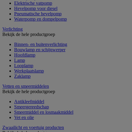
Elektrische vatpomp
Hevelpomp voor diesel
Pneumatische hevelpomp
Waterpomp en dompelpomp
Verlichting
Bekijk de hele productgroep
Binnen- en buitenverlichting
Bouwlamp en schijnwerper
Hoofdlamp
Lamp
Looplamp
Werkplaatslamp
Zaklamp
Vetten en smeermiddelen
Bekijk de hele productgroep
Antikleefmiddel
Smeergereedschap
Smeermiddel en losmaakmiddel
Vet en olie
Zwaailicht en voertuig producten