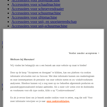
Accessoires voor polijstmachine
Accessoires voor schaafmachine
Accessoires voor schroevendraaier
Accessoires voor schuurmachine
Accessoires voor slijpmachine
Accessoires voor snij- en snoeigereedschap
Accessoires voor snij-schuurmachine
Accessoires voor spijkermachine
Accessoires voor zaag
Elektrische toebehoren en verlichting
Bekijk de hele productgroep
Verder zonder accepteren >
Accessoires voor elektrisch schakelpaneel
Batterij, oplader en kabel
Welkom bij Manutan!
Elektrische kabel
Wij vinden het belangrijk om u een bezoek aan onze website op maat te bieden!
Elektrische uitrusting
Verlengsnoer, stekkerdoos en kapelhaspel
Door op de knop "Accepteren en doorgaan" te klikken, kan ons platform via cookies
Wandcontactdoos en schakelaar
informatie uitwisselen met uw browser. Met deze informatie kunnen ons marketingteam
en onze internetpartners de prestaties van onze website meten en uw winkelvoorkeuren
analyseren. Hierdoor kunnen wij u nog meer op uw behoeften afgestemde producten en
Gereedschap opbergen
passende/gepersonaliseerd reclame aanbieden. Als u meer wilt weten over de doeleinden
Bekijk de hele productgroep
en voorkeuren voor elk type cookie, klikt u op "Cookievoorkeuren".
Assortimentsdoos en gereedschapkoffer
En als je ervoor kiest om je bezoek zonder cookies voort te zetten, mag dat ook! Voor
Gereedschapskist en opbergtas
meer informatie verwijzen we je naar
onze cookieverklaring.
Gereedschapskoffer en versterkte kist