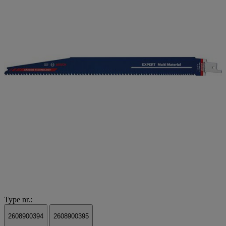
Type nr.:
2608900394
2608900395