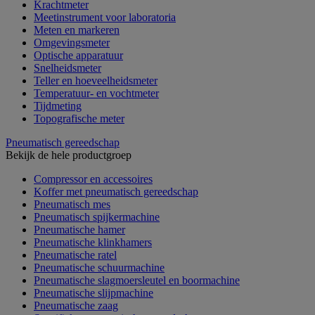
Krachtmeter
Meetinstrument voor laboratoria
Meten en markeren
Omgevingsmeter
Optische apparatuur
Snelheidsmeter
Teller en hoeveelheidsmeter
Temperatuur- en vochtmeter
Tijdmeting
Topografische meter
Pneumatisch gereedschap
Bekijk de hele productgroep
Compressor en accessoires
Koffer met pneumatisch gereedschap
Pneumatisch mes
Pneumatisch spijkermachine
Pneumatische hamer
Pneumatische klinkhamers
Pneumatische ratel
Pneumatische schuurmachine
Pneumatische slagmoersleutel en boormachine
Pneumatische slijpmachine
Pneumatische zaag