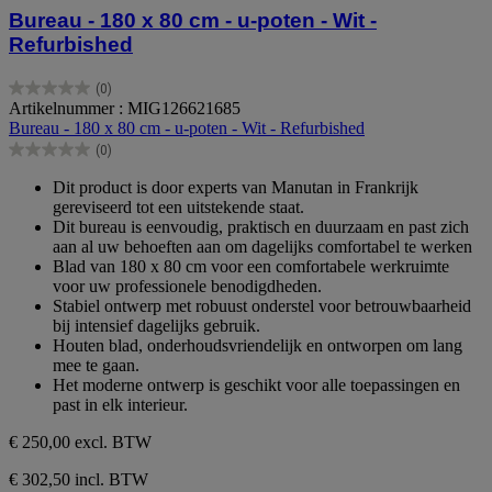
Bureau - 180 x 80 cm - u-poten - Wit -
Refurbished
(0)
0.0
Artikelnummer : MIG126621685
van
Bureau - 180 x 80 cm - u-poten - Wit - Refurbished
de
(0)
5
0.0
sterren.
van
Dit product is door experts van Manutan in Frankrijk
de
gereviseerd tot een uitstekende staat.
5
Dit bureau is eenvoudig, praktisch en duurzaam en past zich
sterren.
aan al uw behoeften aan om dagelijks comfortabel te werken
Blad van 180 x 80 cm voor een comfortabele werkruimte
voor uw professionele benodigdheden.
Stabiel ontwerp met robuust onderstel voor betrouwbaarheid
bij intensief dagelijks gebruik.
Houten blad, onderhoudsvriendelijk en ontworpen om lang
mee te gaan.
Het moderne ontwerp is geschikt voor alle toepassingen en
past in elk interieur.
€ 250,00
excl. BTW
€ 302,50 incl. BTW