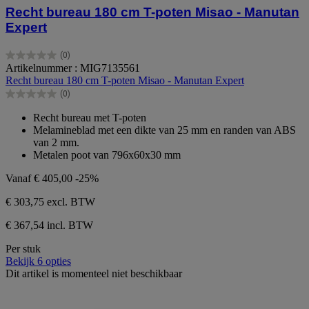
Recht bureau 180 cm T-poten Misao - Manutan
Expert
(0)
0.0
Artikelnummer : MIG7135561
van
Recht bureau 180 cm T-poten Misao - Manutan Expert
de
(0)
5
0.0
sterren.
van
Recht bureau met T-poten
de
Melamineblad met een dikte van 25 mm en randen van ABS
5
van 2 mm.
sterren.
Metalen poot van 796x60x30 mm
Vanaf
€ 405,00
-25%
€ 303,75
excl. BTW
€ 367,54 incl. BTW
Per stuk
Bekijk 6 opties
Dit artikel is momenteel niet beschikbaar