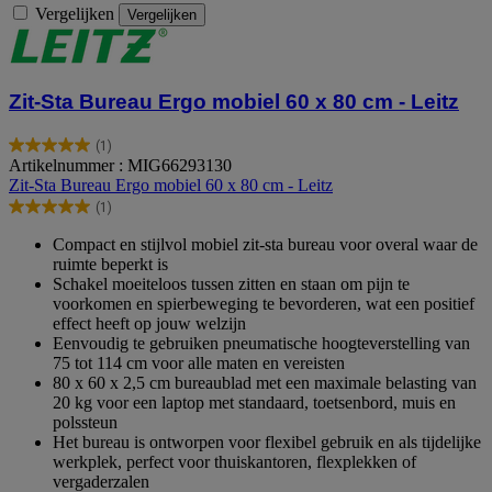
Vergelijken
Vergelijken
Zit-Sta Bureau Ergo mobiel 60 x 80 cm - Leitz
(1)
5.0
Artikelnummer : MIG66293130
van
Zit-Sta Bureau Ergo mobiel 60 x 80 cm - Leitz
de
(1)
5
5.0
sterren.
van
Compact en stijlvol mobiel zit-sta bureau voor overal waar de
1
de
ruimte beperkt is
beoordeling
5
Schakel moeiteloos tussen zitten en staan om pijn te
sterren.
voorkomen en spierbeweging te bevorderen, wat een positief
1
effect heeft op jouw welzijn
beoordeling
Eenvoudig te gebruiken pneumatische hoogteverstelling van
75 tot 114 cm voor alle maten en vereisten
80 x 60 x 2,5 cm bureaublad met een maximale belasting van
20 kg voor een laptop met standaard, toetsenbord, muis en
polssteun
Het bureau is ontworpen voor flexibel gebruik en als tijdelijke
werkplek, perfect voor thuiskantoren, flexplekken of
vergaderzalen