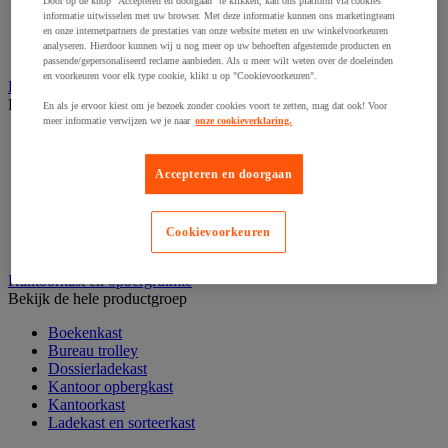
Door op de knop "Accepteren en doorgaan" te klikken, kan ons platform via cookies
Papier, systeem- en visitekaarten
informatie uitwisselen met uw browser. Met deze informatie kunnen ons marketingteam
en onze internetpartners de prestaties van onze website meten en uw winkelvoorkeuren
Schriften, notitieblokken en memoblaadjes
analyseren. Hierdoor kunnen wij u nog meer op uw behoeften afgestemde producten en
Schrijfwaren
passende/gepersonaliseerd reclame aanbieden. Als u meer wilt weten over de doeleinden
en voorkeuren voor elk type cookie, klikt u op "Cookievoorkeuren".
Kantoordecoratie
Bekijk de hele productgroep
En als je ervoor kiest om je bezoek zonder cookies voort te zetten, mag dat ook! Voor
meer informatie verwijzen we je naar
onze cookieverklaring.
Feestartikel
Klok
Kunstplant voor kantoor
Accepteren en doorgaan
Landkaart
Lijst- en ophangsysteem
Raamfolie
Cookievoorkeuren
Vitrinekast
Kantoorkast en opbergruimte
Bekijk de hele productgroep
Boekenkast
Bureau trolley
Dossierladekast
Kantoor opbergkast
Kantoorkast
Ladekast en sorteerkast