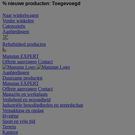
% nieuwe producten:
Toegevoegd
Naar winkelwagen
Verder winkelen
Categorieën
Aanbiedingen
Refurbished producten
Manutan EXPERT
Offerte aanvragen
Contact
Aanbiedingen
Duurzame producten
Manutan EXPERT
Offerte aanvragen
Contact
Magazijn en werkplaats
Veiligheid en gezondheid
Industriële benodigdheden en gereedschap
Verpakking en opslag
Hygiëne
Sport en vrije tijd
Terrein
Kantoor