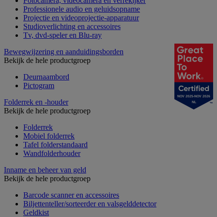
Fotocamera, videocamera en verrekijker
Professionele audio en geluidsopname
Projectie en videoprojectie-apparatuur
Studioverlichting en accessoires
Tv, dvd-speler en Blu-ray
Bewegwijzering en aanduidingsborden
Bekijk de hele productgroep
Deurnaambord
Pictogram
NOV 2025-NOV 2026
Folderrek en -houder
NL
Bekijk de hele productgroep
Folderrek
Mobiel folderrek
Tafel folderstandaard
Wandfolderhouder
Inname en beheer van geld
Bekijk de hele productgroep
Barcode scanner en accessoires
Biljettenteller/sorteerder en valsgelddetector
Geldkist