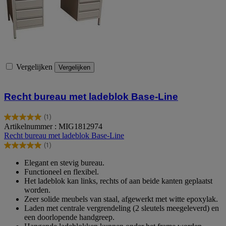
Vergelijken
Vergelijken
Recht bureau met ladeblok Base-Line
(1)
5.0
Artikelnummer : MIG1812974
van
Recht bureau met ladeblok Base-Line
de
(1)
5
5.0
sterren.
van
Elegant en stevig bureau.
1
de
Functioneel en flexibel.
beoordeling
5
Het ladeblok kan links, rechts of aan beide kanten geplaatst
sterren.
worden.
1
Zeer solide meubels van staal, afgewerkt met witte epoxylak.
beoordeling
Laden met centrale vergrendeling (2 sleutels meegeleverd) en
een doorlopende handgreep.