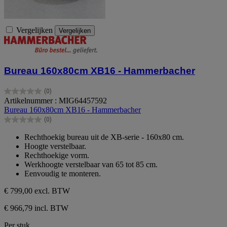
Vergelijken
Vergelijken
Bureau 160x80cm XB16 - Hammerbacher
(0)
0.0
Artikelnummer : MIG64457592
van
Bureau 160x80cm XB16 - Hammerbacher
de
(0)
5
0.0
sterren.
van
Rechthoekig bureau uit de XB-serie - 160x80 cm.
de
Hoogte verstelbaar.
5
Rechthoekige vorm.
sterren.
Werkhoogte verstelbaar van 65 tot 85 cm.
Eenvoudig te monteren.
€ 799,00
excl. BTW
€ 966,79 incl. BTW
Per stuk