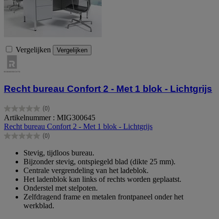
Vergelijken
Vergelijken
Recht bureau Confort 2 - Met 1 blok - Lichtgrijs
(0)
0.0
Artikelnummer : MIG300645
van
Recht bureau Confort 2 - Met 1 blok - Lichtgrijs
de
(0)
5
0.0
sterren.
van
Stevig, tijdloos bureau.
de
Bijzonder stevig, ontspiegeld blad (dikte 25 mm).
5
Centrale vergrendeling van het ladeblok.
sterren.
Het ladenblok kan links of rechts worden geplaatst.
Onderstel met stelpoten.
Zelfdragend frame en metalen frontpaneel onder het
werkblad.