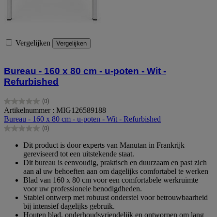
Vergelijken
Vergelijken
Bureau - 160 x 80 cm - u-poten - Wit -
Refurbished
(0)
0.0
Artikelnummer : MIG126589188
van
Bureau - 160 x 80 cm - u-poten - Wit - Refurbished
de
(0)
5
0.0
sterren.
van
Dit product is door experts van Manutan in Frankrijk
de
gereviseerd tot een uitstekende staat.
5
Dit bureau is eenvoudig, praktisch en duurzaam en past zich
sterren.
aan al uw behoeften aan om dagelijks comfortabel te werken
Blad van 160 x 80 cm voor een comfortabele werkruimte
voor uw professionele benodigdheden.
Stabiel ontwerp met robuust onderstel voor betrouwbaarheid
bij intensief dagelijks gebruik.
Houten blad, onderhoudsvriendelijk en ontworpen om lang