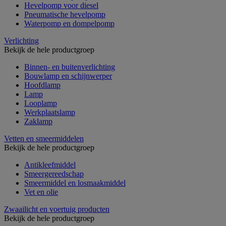
Hevelpomp voor diesel
Pneumatische hevelpomp
Waterpomp en dompelpomp
Verlichting
Bekijk de hele productgroep
Binnen- en buitenverlichting
Bouwlamp en schijnwerper
Hoofdlamp
Lamp
Looplamp
Werkplaatslamp
Zaklamp
Vetten en smeermiddelen
Bekijk de hele productgroep
Antikleefmiddel
Smeergereedschap
Smeermiddel en losmaakmiddel
Vet en olie
Zwaailicht en voertuig producten
Bekijk de hele productgroep