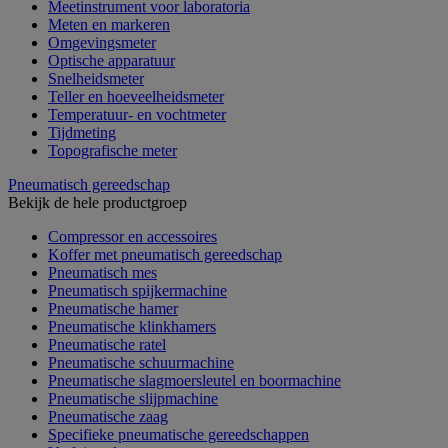
Meetinstrument voor laboratoria
Meten en markeren
Omgevingsmeter
Optische apparatuur
Snelheidsmeter
Teller en hoeveelheidsmeter
Temperatuur- en vochtmeter
Tijdmeting
Topografische meter
Pneumatisch gereedschap
Bekijk de hele productgroep
Compressor en accessoires
Koffer met pneumatisch gereedschap
Pneumatisch mes
Pneumatisch spijkermachine
Pneumatische hamer
Pneumatische klinkhamers
Pneumatische ratel
Pneumatische schuurmachine
Pneumatische slagmoersleutel en boormachine
Pneumatische slijpmachine
Pneumatische zaag
Specifieke pneumatische gereedschappen