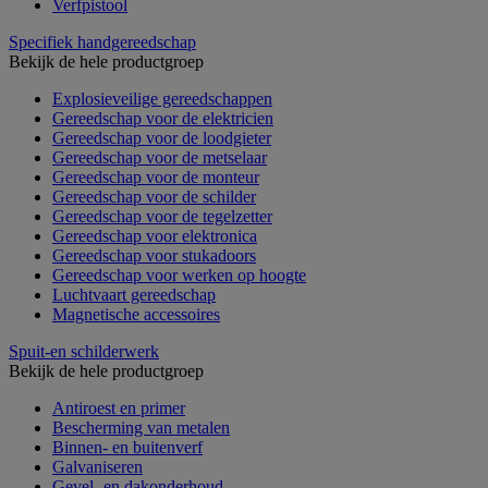
Verfpistool
Specifiek handgereedschap
Bekijk de hele productgroep
Explosieveilige gereedschappen
Gereedschap voor de elektricien
Gereedschap voor de loodgieter
Gereedschap voor de metselaar
Gereedschap voor de monteur
Gereedschap voor de schilder
Gereedschap voor de tegelzetter
Gereedschap voor elektronica
Gereedschap voor stukadoors
Gereedschap voor werken op hoogte
Luchtvaart gereedschap
Magnetische accessoires
Spuit-en schilderwerk
Bekijk de hele productgroep
Antiroest en primer
Bescherming van metalen
Binnen- en buitenverf
Galvaniseren
Gevel- en dakonderhoud