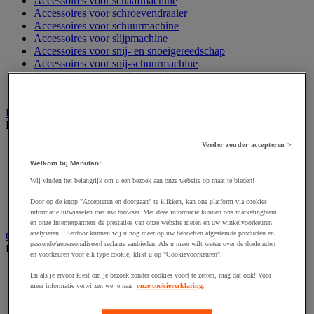
Accessoires voor schaafmachine
Accessoires voor schroevendraaier
Accessoires voor schuurmachine
Accessoires voor slijpmachine
Accessoires voor snij- en snoeigereedschap
Accessoires voor snij-schuurmachine
Accessoires voor spijkermachine
Accessoires voor zaag
Elektrische toebehoren en verlichting
Bekijk de hele productgroep
Verder zonder accepteren >
Accessoires voor elektrisch schakelpaneel
Batterij, oplader en kabel
Welkom bij Manutan!
Elektrische kabel
Wij vinden het belangrijk om u een bezoek aan onze website op maat te bieden!
Elektrische uitrusting
Verlengsnoer, stekkerdoos en kapelhaspel
Door op de knop "Accepteren en doorgaan" te klikken, kan ons platform via cookies
Wandcontactdoos en schakelaar
informatie uitwisselen met uw browser. Met deze informatie kunnen ons marketingteam
en onze internetpartners de prestaties van onze website meten en uw winkelvoorkeuren
analyseren. Hierdoor kunnen wij u nog meer op uw behoeften afgestemde producten en
Gereedschap opbergen
passende/gepersonaliseerd reclame aanbieden. Als u meer wilt weten over de doeleinden
Bekijk de hele productgroep
en voorkeuren voor elk type cookie, klikt u op "Cookievoorkeuren".
Assortimentsdoos en gereedschapkoffer
En als je ervoor kiest om je bezoek zonder cookies voort te zetten, mag dat ook! Voor
Gereedschapskist en opbergtas
meer informatie verwijzen we je naar
onze cookieverklaring.
Gereedschapskoffer en versterkte kist
Verrijdbare werktafel