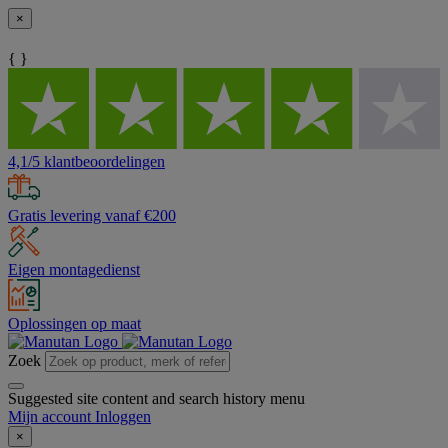
×
{ }
4,1/5 klantbeoordelingen
Gratis levering vanaf €200
Eigen montagedienst
Oplossingen op maat
Zoek
Suggested site content and search history menu
Mijn account
Inloggen
×