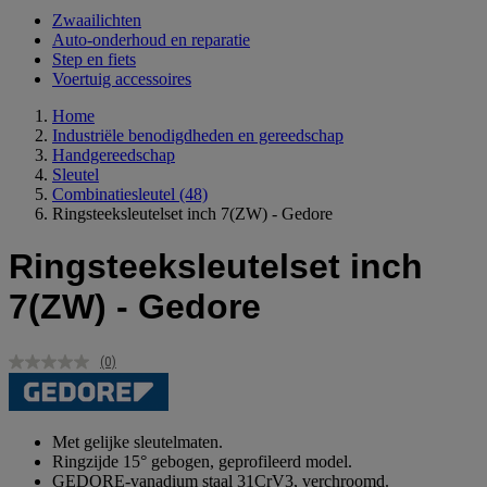
Zwaailichten
Auto-onderhoud en reparatie
Step en fiets
Voertuig accessoires
Home
Industriële benodigdheden en gereedschap
Handgereedschap
Sleutel
Combinatiesleutel
(48)
Ringsteeksleutelset inch 7(ZW) - Gedore
Ringsteeksleutelset inch
7(ZW) - Gedore
(0)
Geen
scorewaarde.
Dezelfde
paginalink.
Met gelijke sleutelmaten.
Ringzijde 15° gebogen, geprofileerd model.
GEDORE-vanadium staal 31CrV3, verchroomd.