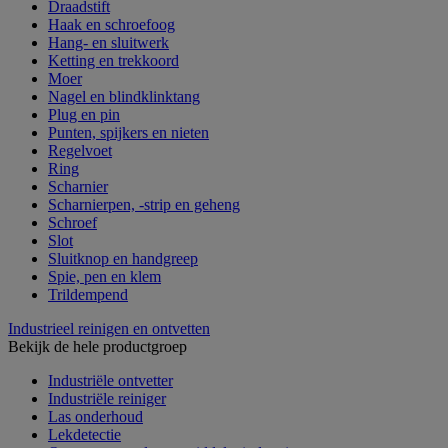
Draadstift
Haak en schroefoog
Hang- en sluitwerk
Ketting en trekkoord
Moer
Nagel en blindklinktang
Plug en pin
Punten, spijkers en nieten
Regelvoet
Ring
Scharnier
Scharnierpen, -strip en geheng
Schroef
Slot
Sluitknop en handgreep
Spie, pen en klem
Trildempend
Industrieel reinigen en ontvetten
Bekijk de hele productgroep
Industriële ontvetter
Industriële reiniger
Las onderhoud
Lekdetectie