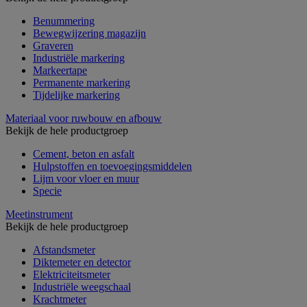
Benummering
Bewegwijzering magazijn
Graveren
Industriële markering
Markeertape
Permanente markering
Tijdelijke markering
Materiaal voor ruwbouw en afbouw
Bekijk de hele productgroep
Cement, beton en asfalt
Hulpstoffen en toevoegingsmiddelen
Lijm voor vloer en muur
Specie
Meetinstrument
Bekijk de hele productgroep
Afstandsmeter
Diktemeter en detector
Elektriciteitsmeter
Industriële weegschaal
Krachtmeter