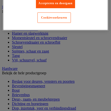
Accepteren en doorgaan
Handgereedschap
Bekijk de hele productgroep
Cookievoorkeuren
Bankschroef, extractor en klem
Dop en ratel
Gereedschapsset
Hamer en slagwerktuig
Momentsleutel en schroevendraaier
Schroevendraaier en schroefbit
Sleutel
Snijmes, schaar en zaag
Tang
Vijl, schuurvel, schaaf
Hardware
Bekijk de hele productgroep
Beslag voor deuren, vensters en poorten
Bevestigingsmagneet
Bout
Brievenbus
Deur-, raam- en meubelgrepen
Dichting en borgringen
Dop, inzetstuk, veer en verbindingsdraad