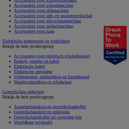
Accessoires voor schroevendraaier
Accessoires voor schuurmachine
Accessoires voor slijpmachine
Accessoires voor snij- en snoeigereedschap
Accessoires voor snij-schuurmachine
Accessoires voor spijkermachine
Accessoires voor zaag
Elektrische toebehoren en verlichting
Bekijk de hele productgroep
Accessoires voor elektrisch schakelpaneel
NOV 2025-NOV 2026
Batterij, oplader en kabel
NL
Elektrische kabel
Elektrische uitrusting
Verlengsnoer, stekkerdoos en kapelhaspel
Wandcontactdoos en schakelaar
Gereedschap opbergen
Bekijk de hele productgroep
Assortimentsdoos en gereedschapkoffer
Gereedschapskist en opbergtas
Gereedschapskoffer en versterkte kist
Verrijdbare werktafel