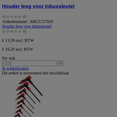
Houder leeg voor inbussleutel
(0)
0.0
Artikelnummer : MIG5727920
van
Houder leeg voor inbussleutel
de
(0)
5
0.0
sterren.
van
€ 13,39
excl. BTW
de
5
€ 16,20 incl. BTW
sterren.
Per stuk
-
+
In winkelwagen
Dit artikel is momenteel niet beschikbaar