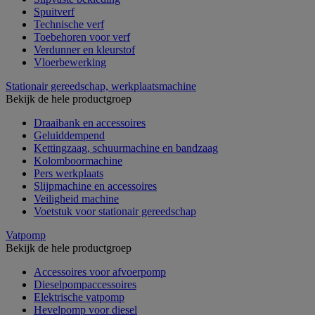
Spuitverf
Technische verf
Toebehoren voor verf
Verdunner en kleurstof
Vloerbewerking
Stationair gereedschap, werkplaatsmachine
Bekijk de hele productgroep
Draaibank en accessoires
Geluiddempend
Kettingzaag, schuurmachine en bandzaag
Kolomboormachine
Pers werkplaats
Slijpmachine en accessoires
Veiligheid machine
Voetstuk voor stationair gereedschap
Vatpomp
Bekijk de hele productgroep
Accessoires voor afvoerpomp
Dieselpompaccessoires
Elektrische vatpomp
Hevelpomp voor diesel