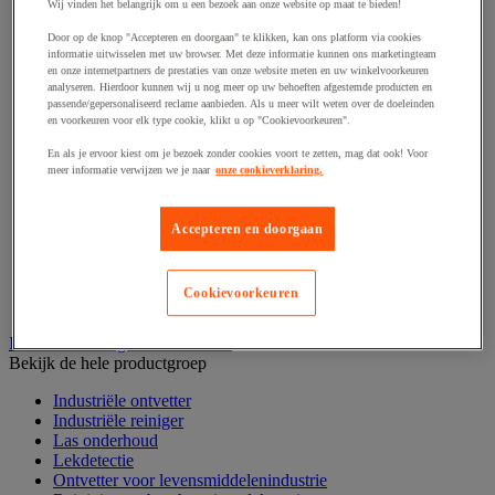
Haak en schroefoog
Wij vinden het belangrijk om u een bezoek aan onze website op maat te bieden!
Hang- en sluitwerk
Door op de knop "Accepteren en doorgaan" te klikken, kan ons platform via cookies
Ketting en trekkoord
informatie uitwisselen met uw browser. Met deze informatie kunnen ons marketingteam
Moer
en onze internetpartners de prestaties van onze website meten en uw winkelvoorkeuren
Nagel en blindklinktang
analyseren. Hierdoor kunnen wij u nog meer op uw behoeften afgestemde producten en
Plug en pin
passende/gepersonaliseerd reclame aanbieden. Als u meer wilt weten over de doeleinden
en voorkeuren voor elk type cookie, klikt u op "Cookievoorkeuren".
Punten, spijkers en nieten
Regelvoet
En als je ervoor kiest om je bezoek zonder cookies voort te zetten, mag dat ook! Voor
Ring
meer informatie verwijzen we je naar
onze cookieverklaring.
Scharnier
Scharnierpen, -strip en geheng
Schroef
Accepteren en doorgaan
Slot
Sluitknop en handgreep
Spie, pen en klem
Cookievoorkeuren
Trildempend
Industrieel reinigen en ontvetten
Bekijk de hele productgroep
Industriële ontvetter
Industriële reiniger
Las onderhoud
Lekdetectie
Ontvetter voor levensmiddelenindustrie