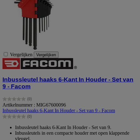
Vergelijken
Vergelijken
Inbussleutel haaks 6-Kant In Houder - Set van
9 - Facom
(0)
0.0
Artikelnummer : MIG67600096
van
Inbussleutel haaks 6-Kant In Houder - Set van 9 - Facom
de
(0)
5
0.0
sterren.
van
Inbussleutel haaks 6-Kant In Houder - Set van 9.
de
Inbussleutels in een compacte houder met open klappende
5
vleugel.