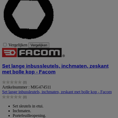
Vergelijken
Vergelijken
Set lange inbussleutels, inchmaten, zeskant
met bolle kop - Facom
(0)
0.0
Artikelnummer : MIG474511
van
Set lange inbussleutels, inchmaten, zeskant met bolle kop - Facom
de
(0)
5
0.0
sterren.
van
Set sleutels in etui.
de
Inchmaten.
5
Portefeuilleopening.