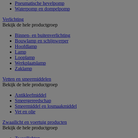
Pneumatische hevelpomp
Waterpomp en dompelpomp
Verlichting
Bekijk de hele productgroep
Binnen- en buitenverlichting
Bouwlamp en schijnwerper
Hoofdlamp
Lamp
Looplamp
Werkplaatslamp
Zaklamp
Vetten en smeermiddelen
Bekijk de hele productgroep
Antikleefmiddel
Smeergereedschap
Smeermiddel en losmaakmiddel
Vet en olie
Zwaailicht en voertuig producten
Bekijk de hele productgroep