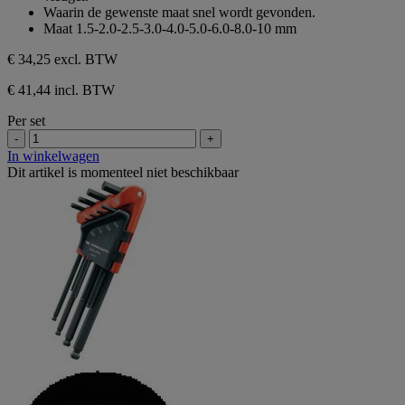
sterren.
Waarin de gewenste maat snel wordt gevonden.
Maat 1.5-2.0-2.5-3.0-4.0-5.0-6.0-8.0-10 mm
€ 34,25
excl. BTW
€ 41,44 incl. BTW
Per set
-
+
In winkelwagen
Dit artikel is momenteel niet beschikbaar