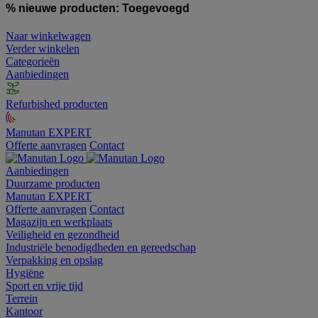
% nieuwe producten:
Toegevoegd
Naar winkelwagen
Verder winkelen
Categorieën
Aanbiedingen
Refurbished producten
Manutan EXPERT
Offerte aanvragen
Contact
Aanbiedingen
Duurzame producten
Manutan EXPERT
Offerte aanvragen
Contact
Magazijn en werkplaats
Veiligheid en gezondheid
Industriële benodigdheden en gereedschap
Verpakking en opslag
Hygiëne
Sport en vrije tijd
Terrein
Kantoor