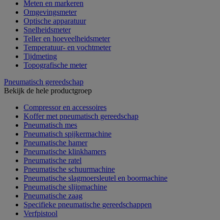
Meten en markeren
Omgevingsmeter
Optische apparatuur
Snelheidsmeter
Teller en hoeveelheidsmeter
Temperatuur- en vochtmeter
Tijdmeting
Topografische meter
Pneumatisch gereedschap
Bekijk de hele productgroep
Compressor en accessoires
Koffer met pneumatisch gereedschap
Pneumatisch mes
Pneumatisch spijkermachine
Pneumatische hamer
Pneumatische klinkhamers
Pneumatische ratel
Pneumatische schuurmachine
Pneumatische slagmoersleutel en boormachine
Pneumatische slijpmachine
Pneumatische zaag
Specifieke pneumatische gereedschappen
Verfpistool