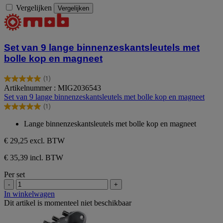
Vergelijken
Vergelijken
Set van 9 lange binnenzeskantsleutels met
bolle kop en magneet
(1)
5.0
Artikelnummer : MIG2036543
van
Set van 9 lange binnenzeskantsleutels met bolle kop en magneet
de
(1)
5
5.0
sterren.
van
Lange binnenzeskantsleutels met bolle kop en magneet
1
de
beoordeling
5
€ 29,25
excl. BTW
sterren.
1
€ 35,39 incl. BTW
beoordeling
Per set
-
+
In winkelwagen
Dit artikel is momenteel niet beschikbaar