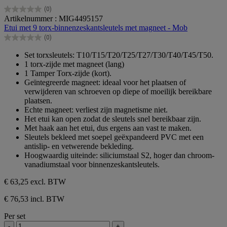
(0)
0.0
Artikelnummer : MIG4495157
van
Etui met 9 torx-binnenzeskantsleutels met magneet - Mob
de
(0)
5
0.0
sterren.
van
Set torxsleutels: T10/T15/T20/T25/T27/T30/T40/T45/T50.
de
1 torx-zijde met magneet (lang)
5
1 Tamper Torx-zijde (kort).
sterren.
Geïntegreerde magneet: ideaal voor het plaatsen of
verwijderen van schroeven op diepe of moeilijk bereikbare
plaatsen.
Echte magneet: verliest zijn magnetisme niet.
Het etui kan open zodat de sleutels snel bereikbaar zijn.
Met haak aan het etui, dus ergens aan vast te maken.
Sleutels bekleed met soepel geëxpandeerd PVC met een
antislip- en vetwerende bekleding.
Hoogwaardig uiteinde: siliciumstaal S2, hoger dan chroom-
vanadiumstaal voor binnenzeskantsleutels.
€ 63,25
excl. BTW
€ 76,53 incl. BTW
Per set
-
+