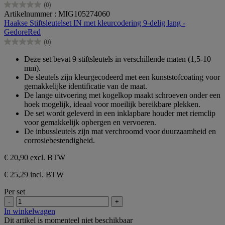
(0)
0.0
Artikelnummer : MIG105274060
van
Haakse Stiftsleutelset IN met kleurcodering 9-delig lang -
de
GedoreRed
5
(0)
sterren.
0.0
van
Deze set bevat 9 stiftsleutels in verschillende maten (1,5-10
de
mm).
5
De sleutels zijn kleurgecodeerd met een kunststofcoating voor
sterren.
gemakkelijke identificatie van de maat.
De lange uitvoering met kogelkop maakt schroeven onder een
hoek mogelijk, ideaal voor moeilijk bereikbare plekken.
De set wordt geleverd in een inklapbare houder met riemclip
voor gemakkelijk opbergen en vervoeren.
De inbussleutels zijn mat verchroomd voor duurzaamheid en
corrosiebestendigheid.
€ 20,90
excl. BTW
€ 25,29 incl. BTW
Per set
-
+
In winkelwagen
Dit artikel is momenteel niet beschikbaar