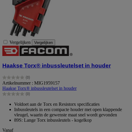
Vergelijken
Vergelijken
Haakse Torx® inbussleutelset in houder
(0)
0.0
Artikelnummer : MIG1959157
van
Haakse Torx® inbussleutelset in houder
de
(0)
5
0.0
sterren.
van
Voldoet aan de Torx en Resistorx specificaties
de
Inbussleutels in een compacte houder met open klappende
5
vleugel, waarin de gewenste maat snel wordt gevonden
sterren.
89S: Lange Torx inbussleutels - kogelkop
Vanaf