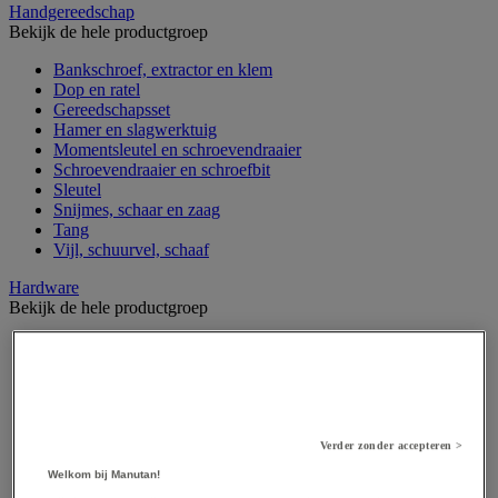
Handgereedschap
Bekijk de hele productgroep
Bankschroef, extractor en klem
Dop en ratel
Gereedschapsset
Hamer en slagwerktuig
Momentsleutel en schroevendraaier
Schroevendraaier en schroefbit
Sleutel
Snijmes, schaar en zaag
Tang
Vijl, schuurvel, schaaf
Hardware
Bekijk de hele productgroep
Beslag voor deuren, vensters en poorten
Bevestigingsmagneet
Bout
Brievenbus
Deur-, raam- en meubelgrepen
Dichting en borgringen
Verder zonder accepteren >
Dop, inzetstuk, veer en verbindingsdraad
Welkom bij Manutan!
Draadstift