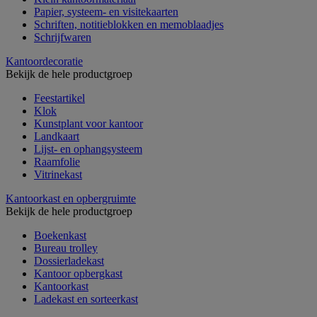
Papier, systeem- en visitekaarten
Schriften, notitieblokken en memoblaadjes
Schrijfwaren
Kantoordecoratie
Bekijk de hele productgroep
Feestartikel
Klok
Kunstplant voor kantoor
Landkaart
Lijst- en ophangsysteem
Raamfolie
Vitrinekast
Kantoorkast en opbergruimte
Bekijk de hele productgroep
Boekenkast
Bureau trolley
Dossierladekast
Kantoor opbergkast
Kantoorkast
Ladekast en sorteerkast