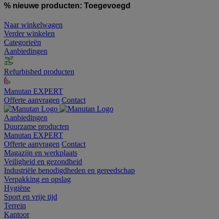
% nieuwe producten:
Toegevoegd
Naar winkelwagen
Verder winkelen
Categorieën
Aanbiedingen
Refurbished producten
Manutan EXPERT
Offerte aanvragen
Contact
Aanbiedingen
Duurzame producten
Manutan EXPERT
Offerte aanvragen
Contact
Magazijn en werkplaats
Veiligheid en gezondheid
Industriële benodigdheden en gereedschap
Verpakking en opslag
Hygiëne
Sport en vrije tijd
Terrein
Kantoor