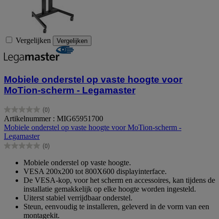
Vergelijken
Vergelijken
Mobiele onderstel op vaste hoogte voor
MoTion-scherm - Legamaster
(0)
0.0
Artikelnummer : MIG65951700
van
Mobiele onderstel op vaste hoogte voor MoTion-scherm -
de
Legamaster
5
(0)
sterren.
0.0
van
Mobiele onderstel op vaste hoogte.
de
VESA 200x200 tot 800X600 displayinterface.
5
De VESA-kop, voor het scherm en accessoires, kan tijdens de
sterren.
installatie gemakkelijk op elke hoogte worden ingesteld.
Uiterst stabiel verrijdbaar onderstel.
Steun, eenvoudig te installeren, geleverd in de vorm van een
montagekit.