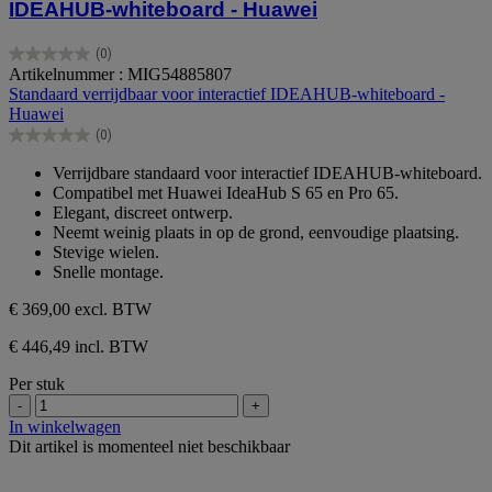
IDEAHUB-whiteboard - Huawei
(0)
0.0
Artikelnummer : MIG54885807
van
Standaard verrijdbaar voor interactief IDEAHUB-whiteboard -
de
Huawei
5
(0)
sterren.
0.0
van
Verrijdbare standaard voor interactief IDEAHUB-whiteboard.
de
Compatibel met Huawei IdeaHub S 65 en Pro 65.
5
Elegant, discreet ontwerp.
sterren.
Neemt weinig plaats in op de grond, eenvoudige plaatsing.
Stevige wielen.
Snelle montage.
€ 369,00
excl. BTW
€ 446,49 incl. BTW
Per stuk
-
+
In winkelwagen
Dit artikel is momenteel niet beschikbaar