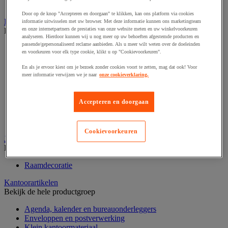
Valsgelddetectie en geldtelmachine
Door op de knop "Accepteren en doorgaan" te klikken, kan ons platform via cookies
IT en multimedia
informatie uitwisselen met uw browser. Met deze informatie kunnen ons marketingteam
en onze internetpartners de prestaties van onze website meten en uw winkelvoorkeuren
Bekijk de hele productgroep
analyseren. Hierdoor kunnen wij u nog meer op uw behoeften afgestemde producten en
passende/gepersonaliseerd reclame aanbieden. Als u meer wilt weten over de doeleinden
Accessoires voor pc, laptop en tablet
en voorkeuren voor elk type cookie, klikt u op "Cookievoorkeuren".
Computeraansluiting
Computertassen
En als je ervoor kiest om je bezoek zonder cookies voort te zetten, mag dat ook! Voor
Data opslag
meer informatie verwijzen we je naar
onze cookieverklaring.
IT-randapparatuur
Netwerkapparatuur en -bedrading
Accepteren en doorgaan
Printer, 3D-printer en scanner
Refurbished computerapparatuur
Scherm-, pc- en tablethouder
Cookievoorkeuren
Jaloezie en gordijn
Bekijk de hele productgroep
Raamdecoratie
Kantoorartikelen
Bekijk de hele productgroep
Agenda, kalender en bureauonderleggers
Enveloppen en postverwerking
Klein kantoormateriaal