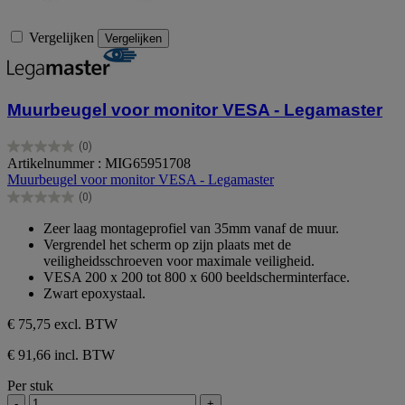
Vergelijken
Vergelijken
Muurbeugel voor monitor VESA - Legamaster
(0)
0.0
Artikelnummer : MIG65951708
van
Muurbeugel voor monitor VESA - Legamaster
de
(0)
5
0.0
sterren.
van
Zeer laag montageprofiel van 35mm vanaf de muur.
de
Vergrendel het scherm op zijn plaats met de
5
veiligheidsschroeven voor maximale veiligheid.
sterren.
VESA 200 x 200 tot 800 x 600 beeldscherminterface.
Zwart epoxystaal.
€ 75,75
excl. BTW
€ 91,66 incl. BTW
Per stuk
-
+