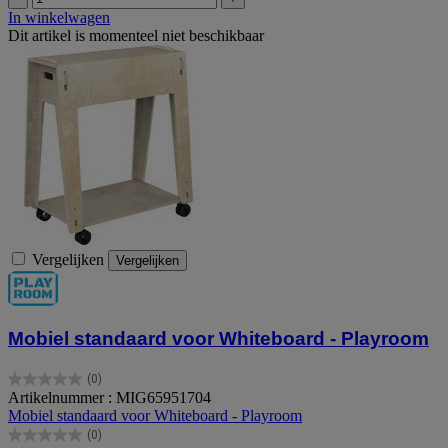
In winkelwagen
Dit artikel is momenteel niet beschikbaar
Vergelijken
Vergelijken
Mobiel standaard voor Whiteboard - Playroom
(0)
0.0
Artikelnummer : MIG65951704
van
Mobiel standaard voor Whiteboard - Playroom
de
(0)
5
0.0