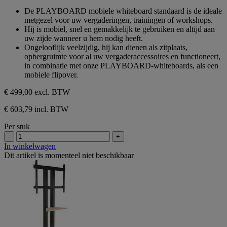
sterren.
van
De PLAYBOARD mobiele whiteboard standaard is de ideale
de
metgezel voor uw vergaderingen, trainingen of workshops.
5
Hij is mobiel, snel en gemakkelijk te gebruiken en altijd aan
sterren.
uw zijde wanneer u hem nodig heeft.
Ongelooflijk veelzijdig, hij kan dienen als zitplaats,
opbergruimte voor al uw vergaderaccessoires en functioneert,
in combinatie met onze PLAYBOARD-whiteboards, als een
mobiele flipover.
€ 499,00
excl. BTW
€ 603,79 incl. BTW
Per stuk
-
+
In winkelwagen
Dit artikel is momenteel niet beschikbaar