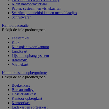
Klein kantoormateriaal
Papier, systeem- en visitekaarten
Schriften, notitieblokken en memoblaadjes
Schrijfwaren
Kantoordecoratie
Bekijk de hele productgroep
Feestartikel
Klok
Kunstplant voor kantoor
Landkaart
Lijst- en ophangsysteem
Raamfolie
Vitrinekast
Kantoorkast en opbergruimte
Bekijk de hele productgroep
Boekenkast
Bureau trolley
Dossierladekast
Kantoor opbergkast
Kantoorkast
Ladekast en sorteerkast