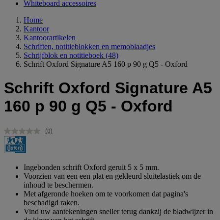
Whiteboard accessoires
Home
Kantoor
Kantoorartikelen
Schriften, notitieblokken en memoblaadjes
Schrijfblok en notitieboek
(48)
Schrift Oxford Signature A5 160 p 90 g Q5 - Oxford
Schrift Oxford Signature A5
160 p 90 g Q5 - Oxford
(0)
Geen
scorewaarde.
Dezelfde
paginalink.
Ingebonden schrift Oxford geruit 5 x 5 mm.
Voorzien van een een plat en gekleurd sluitelastiek om de
inhoud te beschermen.
Met afgeronde hoeken om te voorkomen dat pagina's
beschadigd raken.
Vind uw aantekeningen sneller terug dankzij de bladwijzer in