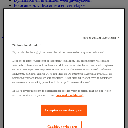
Dynamisch en interactief weergavesysteem
Fotocamera, videocamera en verrekijker
Professionele audio en geluidsopname
Projectie en videoprojectie-apparatuur
Studioverlichting en accessoires
Tv, dvd-speler en Blu-ray
Bewegwijzering en aanduidingsborden
Verder zonder accepteren >
Bekijk de hele productgroep
Welkom bij Manutan!
Deurnaambord
Wij vinden het belangrijk om u een bezoek aan onze website op maat te bieden!
Pictogram
Door op de knop "Accepteren en doorgaan" te klikken, kan ons platform via cookies
Folderrek en -houder
informatie uitwisselen met uw browser. Met deze informatie kunnen ons marketingteam
en onze internetpartners de prestaties van onze website meten en uw winkelvoorkeuren
Bekijk de hele productgroep
analyseren. Hierdoor kunnen wij u nog meer op uw behoeften afgestemde producten en
passende/gepersonaliseerd reclame aanbieden. Als u meer wilt weten over de doeleinden
Folderrek
en voorkeuren voor elk type cookie, klikt u op "Cookievoorkeuren".
Mobiel folderrek
Tafel folderstandaard
En als je ervoor kiest om je bezoek zonder cookies voort te zetten, mag dat ook! Voor
Wandfolderhouder
meer informatie verwijzen we je naar
onze cookieverklaring.
Inname en beheer van geld
Bekijk de hele productgroep
Accepteren en doorgaan
Barcode scanner en accessoires
Biljettenteller/sorteerder en valsgelddetector
Cookievoorkeuren