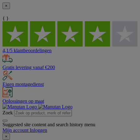
×
{ }
4,1/5 klantbeoordelingen
Gratis levering vanaf €200
Eigen montagedienst
Oplossingen op maat
Zoek
Suggested site content and search history menu
Mijn account
Inloggen
×