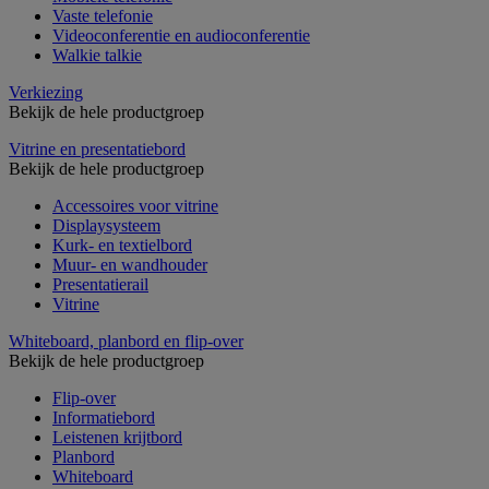
Vaste telefonie
Videoconferentie en audioconferentie
Walkie talkie
Verkiezing
Bekijk de hele productgroep
Vitrine en presentatiebord
Bekijk de hele productgroep
Accessoires voor vitrine
Displaysysteem
Kurk- en textielbord
Muur- en wandhouder
Presentatierail
Vitrine
Whiteboard, planbord en flip-over
Bekijk de hele productgroep
Flip-over
Informatiebord
Leistenen krijtbord
Planbord
Whiteboard