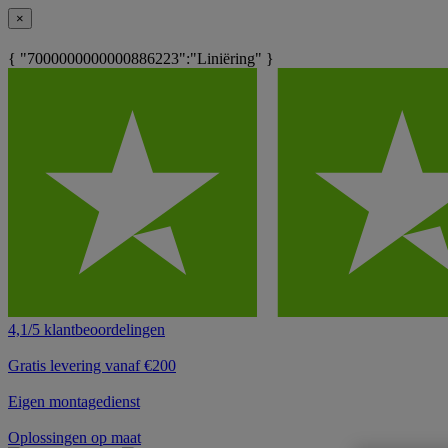
×
{ "7000000000000886223":"Liniëring" }
4,1/5 klantbeoordelingen
Gratis levering vanaf €200
Eigen montagedienst
Oplossingen op maat