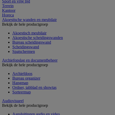
Sport en vrije tijd
Terrein
Kantoor
Horeca
Akoestische wanden en meubilair
Bekijk de hele productgroep
Akoestisch meubilair
Akoestische scheidingswanden
Bureau scheidingswand
Scheidingswand
Spatschermen
Archiefopslag en documentbeheer
Bekijk de hele productgroep
Archiefdoos
Bureau organizer
Hangmap
Ordner, tabblad en showtas
Sorteermap
Audiovisueel
Bekijk de hele productgroep
Aansluitingen audio en video