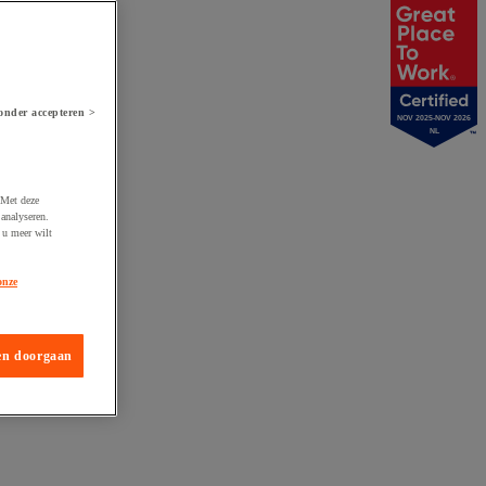
onder accepteren >
NOV 2025-NOV 2026
NL
 Met deze
analyseren.
 u meer wilt
onze
en doorgaan