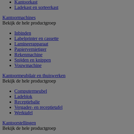
Kantoorkast
Ladekast en sorteerkast
Kantoormachines
Bekijk de hele productgroep
Inbinden
Labelprinter en cassette
Lamineerapparaat
Papiervernietiger
Rekenmachine
Snijden en knippen
Vouwmachine
Kantoormeubilair en thuiswerken
Bekijk de hele productgroep
Computermeubel
Ladeblok
Receptiebalie
Vergader- en receptietafel
Werktafel
Kantoorstellingen
Bekijk de hele productgroep