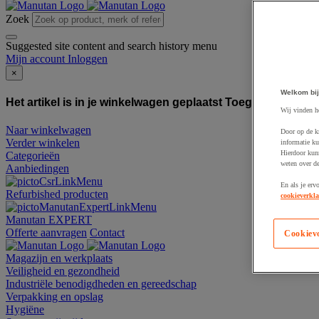
Zoek
Suggested site content and search history menu
Mijn account
Inloggen
×
Welkom bij
Het artikel is in je winkelwagen geplaatst
Toegevoegd aan
Wij vinden h
Naar winkelwagen
Door op de k
Verder winkelen
informatie ku
Hierdoor kun
Categorieën
weten over de
Aanbiedingen
En als je erv
Refurbished producten
cookieverkla
Manutan EXPERT
Offerte aanvragen
Contact
Cookiev
Magazijn en werkplaats
Veiligheid en gezondheid
Industriële benodigdheden en gereedschap
Verpakking en opslag
Hygiëne