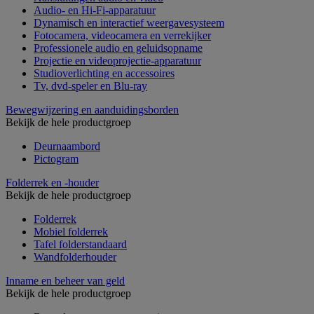
Audio- en Hi-Fi-apparatuur
Dynamisch en interactief weergavesysteem
Fotocamera, videocamera en verrekijker
Professionele audio en geluidsopname
Projectie en videoprojectie-apparatuur
Studioverlichting en accessoires
Tv, dvd-speler en Blu-ray
Bewegwijzering en aanduidingsborden
Bekijk de hele productgroep
Deurnaambord
Pictogram
Folderrek en -houder
Bekijk de hele productgroep
Folderrek
Mobiel folderrek
Tafel folderstandaard
Wandfolderhouder
Inname en beheer van geld
Bekijk de hele productgroep