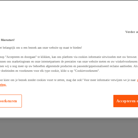
Verder z
 Manutan!
 winkelwagen
et belangrijk om u een bezoek aan onze website op maat te bieden!
nop "Accepteren en doorgaan" te klikken, kan ons platform via cookies informatie uitwisselen met uw browser.
nnen ons marketingteam en onze internetpartners de prestaties van onze website meten en uw winkelvoorkeuren 
nen wij u nog meer op uw behoeften afgestemde producten en passende/gepersonaliseerd reclame aanbieden. Als
 doeleinden en voorkeuren voor elk type cookie, klikt u op "Cookievoorkeuren".
oor kiest om je bezoek zonder cookies voort te zetten, mag dat ook! Voor meer informatie verwijzen we je naar
ring.
oorkeuren
Accepteren 