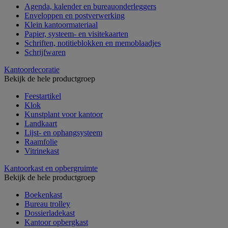
Agenda, kalender en bureauonderleggers
Enveloppen en postverwerking
Klein kantoormateriaal
Papier, systeem- en visitekaarten
Schriften, notitieblokken en memoblaadjes
Schrijfwaren
Kantoordecoratie
Bekijk de hele productgroep
Feestartikel
Klok
Kunstplant voor kantoor
Landkaart
Lijst- en ophangsysteem
Raamfolie
Vitrinekast
Kantoorkast en opbergruimte
Bekijk de hele productgroep
Boekenkast
Bureau trolley
Dossierladekast
Kantoor opbergkast