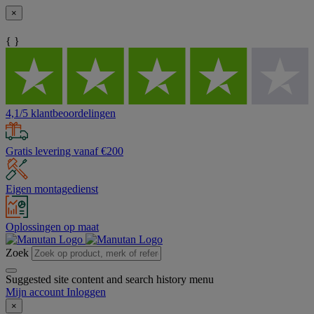
×
{ }
4,1/5 klantbeoordelingen
Gratis levering vanaf €200
Eigen montagedienst
Oplossingen op maat
Zoek
Suggested site content and search history menu
Mijn account
Inloggen
×