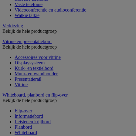
Vaste telefonie
Videoconferentie en audioconferentie
Walkie talkie
Verkiezing
Bekijk de hele productgroep
Vitrine en presentatiebord
Bekijk de hele productgroep
Accessoires voor vitrine
Displaysysteem
Kurk- en textielbord
Muur- en wandhouder
Presentatierail
Vitrine
Whiteboard, planbord en flip-over
Bekijk de hele productgroep
Flip-over
Informatiebord
Leistenen krijtbord
Planbord
Whiteboard