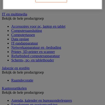
Geldkist
Valsgelddetectie en geldtelmachine
IT en multimedia
Bekijk de hele productgroep
Accessoires voor pc, laptop en tablet
Computeraansluiting
Computertassen
Data opslag
IT-randapparatuur
Netwerkapparatuur en -bedrading
Printer, 3D-printer en scanner
Refurbished computerapparatuur
Scherm-, pc- en tablethouder
Jaloezie en gordijn
Bekijk de hele productgroep
Raamdecoratie
Kantoorartikelen
Bekijk de hele productgroep
Agenda, kalender en bureauonderleggers
Enveloppen en postverwerking