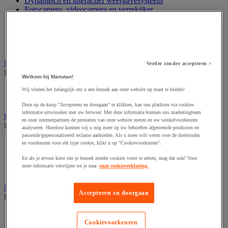
Dynamisch en interactief weergavesysteem
Fotocamera, videocamera en verrekijker
Professionele audio en geluidsopname
Projectie en videoprojectie-apparatuur
Studioverlichting en accessoires
Tv, dvd-speler en Blu-ray
Bewegwijzering en aanduidingsborden
Verder zonder accepteren >
Bekijk de hele productgroep
Welkom bij Manutan!
Deurnaambord
Wij vinden het belangrijk om u een bezoek aan onze website op maat te bieden!
Pictogram
Door op de knop "Accepteren en doorgaan" te klikken, kan ons platform via cookies
informatie uitwisselen met uw browser. Met deze informatie kunnen ons marketingteam
Folderrek en -houder
en onze internetpartners de prestaties van onze website meten en uw winkelvoorkeuren
Bekijk de hele productgroep
analyseren. Hierdoor kunnen wij u nog meer op uw behoeften afgestemde producten en
passende/gepersonaliseerd reclame aanbieden. Als u meer wilt weten over de doeleinden
Folderrek
en voorkeuren voor elk type cookie, klikt u op "Cookievoorkeuren".
Mobiel folderrek
En als je ervoor kiest om je bezoek zonder cookies voort te zetten, mag dat ook! Voor
Tafel folderstandaard
meer informatie verwijzen we je naar
onze cookieverklaring.
Wandfolderhouder
Inname en beheer van geld
Accepteren en doorgaan
Bekijk de hele productgroep
Barcode scanner en accessoires
Biljettenteller/sorteerder en valsgelddetector
Cookievoorkeuren