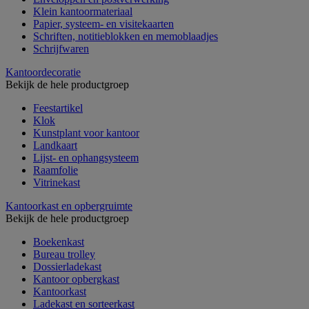
Klein kantoormateriaal
Papier, systeem- en visitekaarten
Schriften, notitieblokken en memoblaadjes
Schrijfwaren
Kantoordecoratie
Bekijk de hele productgroep
Feestartikel
Klok
Kunstplant voor kantoor
Landkaart
Lijst- en ophangsysteem
Raamfolie
Vitrinekast
Kantoorkast en opbergruimte
Bekijk de hele productgroep
Boekenkast
Bureau trolley
Dossierladekast
Kantoor opbergkast
Kantoorkast
Ladekast en sorteerkast