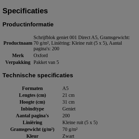
Specificaties
Productinformatie
Schrijfblok geniet 001 Direct A5, Gramsgewicht:
Productnaam
70 g/m², Liniëring: Kleine ruit (5 x 5), Aantal
pagina's: 200
Merk
Oxford
Verpakking
Pakket van 5
Technische specificaties
Formaten
A5
Lengtes (cm)
21 cm
Hoogte (cm)
31 cm
Inbindtype
Geniet
Aantal pagina's
200
Liniëring
Kleine ruit (5 x 5)
Gramsgewicht (g/m²)
70 g/m²
Kleur
Zwart