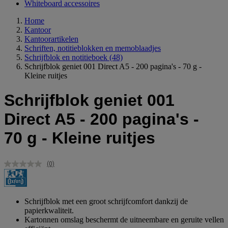
Whiteboard accessoires
Home
Kantoor
Kantoorartikelen
Schriften, notitieblokken en memoblaadjes
Schrijfblok en notitieboek
(48)
Schrijfblok geniet 001 Direct A5 - 200 pagina's - 70 g -
Kleine ruitjes
Schrijfblok geniet 001
Direct A5 - 200 pagina's -
70 g - Kleine ruitjes
(0)
Geen
scorewaarde.
Dezelfde
paginalink.
Schrijfblok met een groot schrijfcomfort dankzij de
papierkwaliteit.
Kartonnen omslag beschermt de uitneembare en geruite vellen