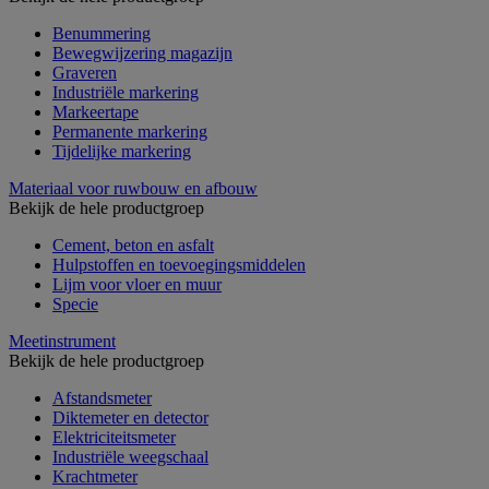
Benummering
Bewegwijzering magazijn
Graveren
Industriële markering
Markeertape
Permanente markering
Tijdelijke markering
Materiaal voor ruwbouw en afbouw
Bekijk de hele productgroep
Cement, beton en asfalt
Hulpstoffen en toevoegingsmiddelen
Lijm voor vloer en muur
Specie
Meetinstrument
Bekijk de hele productgroep
Afstandsmeter
Diktemeter en detector
Elektriciteitsmeter
Industriële weegschaal
Krachtmeter