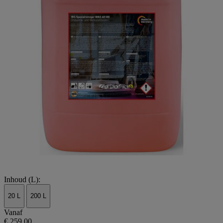
Inhoud (L):
20 L
200 L
Vanaf
€ 259,00