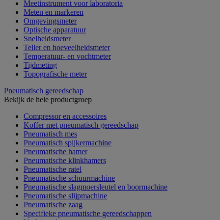
Meetinstrument voor laboratoria
Meten en markeren
Omgevingsmeter
Optische apparatuur
Snelheidsmeter
Teller en hoeveelheidsmeter
Temperatuur- en vochtmeter
Tijdmeting
Topografische meter
Pneumatisch gereedschap
Bekijk de hele productgroep
Compressor en accessoires
Koffer met pneumatisch gereedschap
Pneumatisch mes
Pneumatisch spijkermachine
Pneumatische hamer
Pneumatische klinkhamers
Pneumatische ratel
Pneumatische schuurmachine
Pneumatische slagmoersleutel en boormachine
Pneumatische slijpmachine
Pneumatische zaag
Specifieke pneumatische gereedschappen