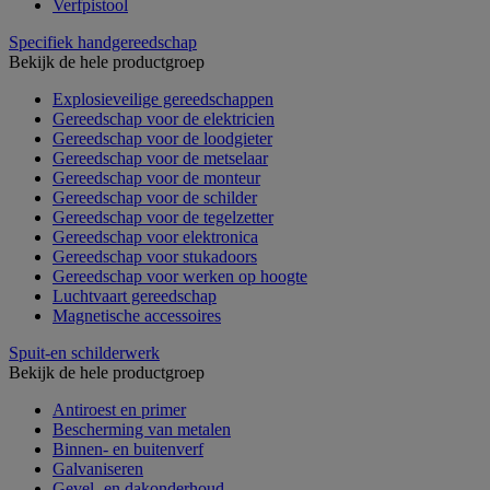
Verfpistool
Specifiek handgereedschap
Bekijk de hele productgroep
Explosieveilige gereedschappen
Gereedschap voor de elektricien
Gereedschap voor de loodgieter
Gereedschap voor de metselaar
Gereedschap voor de monteur
Gereedschap voor de schilder
Gereedschap voor de tegelzetter
Gereedschap voor elektronica
Gereedschap voor stukadoors
Gereedschap voor werken op hoogte
Luchtvaart gereedschap
Magnetische accessoires
Spuit-en schilderwerk
Bekijk de hele productgroep
Antiroest en primer
Bescherming van metalen
Binnen- en buitenverf
Galvaniseren
Gevel- en dakonderhoud