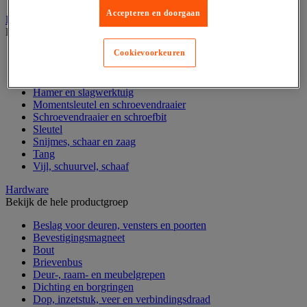
Accepteren en doorgaan
Handgereedschap
Bekijk de hele productgroep
Cookievoorkeuren
Bankschroef, extractor en klem
Dop en ratel
Gereedschapsset
Hamer en slagwerktuig
Momentsleutel en schroevendraaier
Schroevendraaier en schroefbit
Sleutel
Snijmes, schaar en zaag
Tang
Vijl, schuurvel, schaaf
Hardware
Bekijk de hele productgroep
Beslag voor deuren, vensters en poorten
Bevestigingsmagneet
Bout
Brievenbus
Deur-, raam- en meubelgrepen
Dichting en borgringen
Dop, inzetstuk, veer en verbindingsdraad