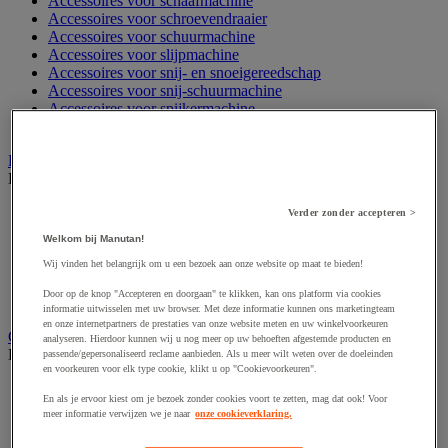
Accessoires voor schaafmachine
Accessoires voor schroevendraaier
Accessoires voor schuurmachine
Accessoires voor slijpmachine
Accessoires voor snij- en snoeigereedschap
Accessoires voor snij-schuurmachine
Accessoires voor spijkermachine
Accessoires voor zaag
Elektrische toebehoren en verlichting
Bekijk de hele productgroep
Accessoires voor elektrisch schakelpaneel
Verder zonder accepteren >
Batterij, oplader en kabel
Welkom bij Manutan!
Elektrische kabel
Elektrische uitrusting
Wij vinden het belangrijk om u een bezoek aan onze website op maat te bieden!
Verlengsnoer, stekkerdoos en kapelhaspel
Door op de knop "Accepteren en doorgaan" te klikken, kan ons platform via cookies
Wandcontactdoos en schakelaar
informatie uitwisselen met uw browser. Met deze informatie kunnen ons marketingteam
en onze internetpartners de prestaties van onze website meten en uw winkelvoorkeuren
Gereedschap opbergen
analyseren. Hierdoor kunnen wij u nog meer op uw behoeften afgestemde producten en
Bekijk de hele productgroep
passende/gepersonaliseerd reclame aanbieden. Als u meer wilt weten over de doeleinden
en voorkeuren voor elk type cookie, klikt u op "Cookievoorkeuren".
Assortimentsdoos en gereedschapkoffer
En als je ervoor kiest om je bezoek zonder cookies voort te zetten, mag dat ook! Voor
Gereedschapskist en opbergtas
meer informatie verwijzen we je naar
onze cookieverklaring.
Gereedschapskoffer en versterkte kist
Verrijdbare werktafel