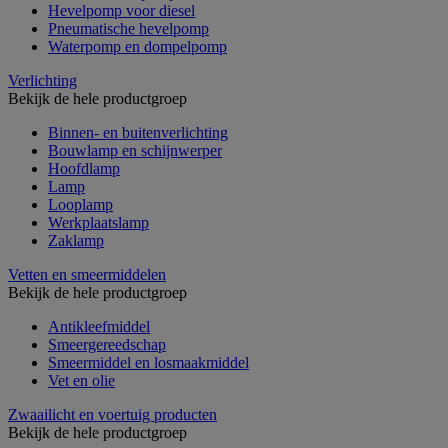
Hevelpomp voor diesel
Pneumatische hevelpomp
Waterpomp en dompelpomp
Verlichting
Bekijk de hele productgroep
Binnen- en buitenverlichting
Bouwlamp en schijnwerper
Hoofdlamp
Lamp
Looplamp
Werkplaatslamp
Zaklamp
Vetten en smeermiddelen
Bekijk de hele productgroep
Antikleefmiddel
Smeergereedschap
Smeermiddel en losmaakmiddel
Vet en olie
Zwaailicht en voertuig producten
Bekijk de hele productgroep