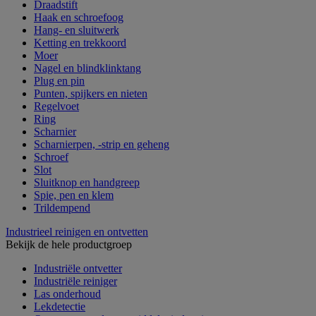
Draadstift
Haak en schroefoog
Hang- en sluitwerk
Ketting en trekkoord
Moer
Nagel en blindklinktang
Plug en pin
Punten, spijkers en nieten
Regelvoet
Ring
Scharnier
Scharnierpen, -strip en geheng
Schroef
Slot
Sluitknop en handgreep
Spie, pen en klem
Trildempend
Industrieel reinigen en ontvetten
Bekijk de hele productgroep
Industriële ontvetter
Industriële reiniger
Las onderhoud
Lekdetectie