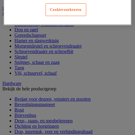
Handgereedschap
Cookievoorkeuren
Bekijk de hele productgroep
Bankschroef, extractor en klem
Dop en ratel
Gereedschapsset
Hamer en slagwerktuig
Momentsleutel en schroevendraaier
Schroevendraaier en schroefbit
Sleutel
Snijmes, schaar en zaag
Tang
Vijl, schuurvel, schaaf
Hardware
Bekijk de hele productgroep
Beslag voor deuren, vensters en poorten
Bevestigingsmagneet
Bout
Brievenbus
Deur-, raam- en meubelgrepen
Dichting en borgringen
Dop, inzetstuk, veer en verbindingsdraad