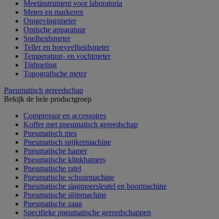
Meetinstrument voor laboratoria
Meten en markeren
Omgevingsmeter
Optische apparatuur
Snelheidsmeter
Teller en hoeveelheidsmeter
Temperatuur- en vochtmeter
Tijdmeting
Topografische meter
Pneumatisch gereedschap
Bekijk de hele productgroep
Compressor en accessoires
Koffer met pneumatisch gereedschap
Pneumatisch mes
Pneumatisch spijkermachine
Pneumatische hamer
Pneumatische klinkhamers
Pneumatische ratel
Pneumatische schuurmachine
Pneumatische slagmoersleutel en boormachine
Pneumatische slijpmachine
Pneumatische zaag
Specifieke pneumatische gereedschappen