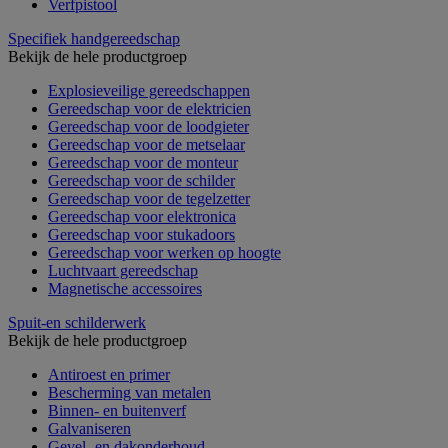
Verfpistool
Specifiek handgereedschap
Bekijk de hele productgroep
Explosieveilige gereedschappen
Gereedschap voor de elektricien
Gereedschap voor de loodgieter
Gereedschap voor de metselaar
Gereedschap voor de monteur
Gereedschap voor de schilder
Gereedschap voor de tegelzetter
Gereedschap voor elektronica
Gereedschap voor stukadoors
Gereedschap voor werken op hoogte
Luchtvaart gereedschap
Magnetische accessoires
Spuit-en schilderwerk
Bekijk de hele productgroep
Antiroest en primer
Bescherming van metalen
Binnen- en buitenverf
Galvaniseren
Gevel- en dakonderhoud