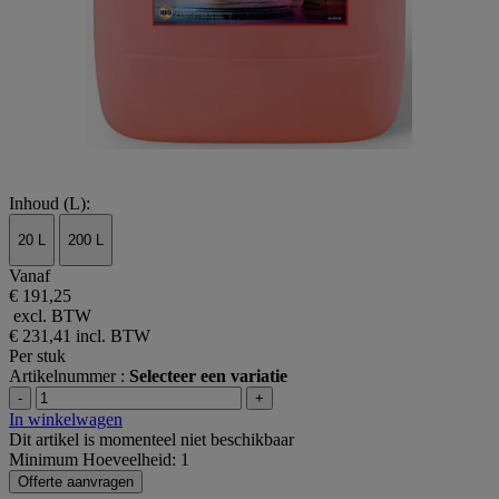
Inhoud (L):
20 L
200 L
Vanaf
€ 191,25
excl. BTW
€ 231,41
incl. BTW
Per stuk
Artikelnummer :
Selecteer een variatie
-
+
In winkelwagen
Dit artikel is momenteel niet beschikbaar
Minimum Hoeveelheid: 1
Offerte aanvragen