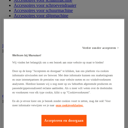
Accessoires voor schaafmachine
Accessoires voor schroevendraaier
Accessoires voor schuurmachine
Accessoires voor slijpmachine
Accessoires voor snij- en snoeigereedschap
Accessoires voor snij-schuurmachine
Accessoires voor spijkermachine
Accessoires voor zaag
Elektrische toebehoren en verlichting
Verder zonder accepteren >
Bekijk de hele productgroep
Welkom bij Manutan!
Accessoires voor elektrisch schakelpaneel
Wij vinden het belangrijk om u een bezoek aan onze website op maat te bieden!
Batterij, oplader en kabel
Elektrische kabel
Door op de knop "Accepteren en doorgaan" te klikken, kan ons platform via cookies
Elektrische uitrusting
informatie uitwisselen met uw browser. Met deze informatie kunnen ons marketingteam
en onze internetpartners de prestaties van onze website meten en uw winkelvoorkeuren
Verlengsnoer, stekkerdoos en kapelhaspel
analyseren. Hierdoor kunnen wij u nog meer op uw behoeften afgestemde producten en
Wandcontactdoos en schakelaar
passende/gepersonaliseerd reclame aanbieden. Als u meer wilt weten over de doeleinden
en voorkeuren voor elk type cookie, klikt u op "Cookievoorkeuren".
Gereedschap opbergen
Bekijk de hele productgroep
En als je ervoor kiest om je bezoek zonder cookies voort te zetten, mag dat ook! Voor
meer informatie verwijzen we je naar
onze cookieverklaring.
Assortimentsdoos en gereedschapkoffer
Gereedschapskist en opbergtas
Accepteren en doorgaan
Gereedschapskoffer en versterkte kist
Verrijdbare werktafel