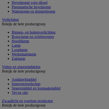
Hevelpomp voor diesel
Pneumatische hevelpomp
Waterpomp en dompelpomp
Verlichting
Bekijk de hele productgroep
Binnen- en buitenverlichting
Bouwlamp en schijnwerper
Hoofdlamp
Lamp
Looplamp
Werkplaatslamp
Zaklamp
Vetten en smeermiddelen
Bekijk de hele productgroep
Antikleefmiddel
Smeergereedschap
Smeermiddel en losmaakmiddel
Vet en olie
Zwaailicht en voertuig producten
Bekijk de hele productgroep