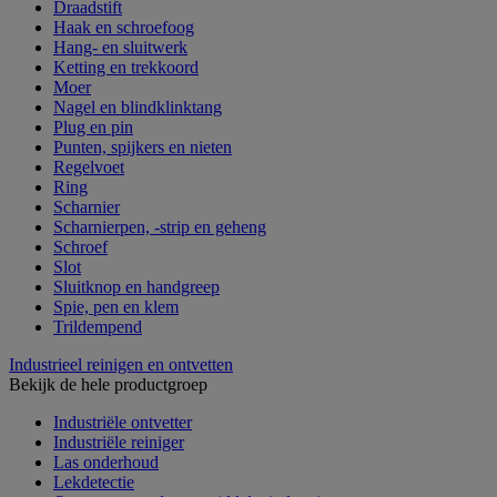
Draadstift
Haak en schroefoog
Hang- en sluitwerk
Ketting en trekkoord
Moer
Nagel en blindklinktang
Plug en pin
Punten, spijkers en nieten
Regelvoet
Ring
Scharnier
Scharnierpen, -strip en geheng
Schroef
Slot
Sluitknop en handgreep
Spie, pen en klem
Trildempend
Industrieel reinigen en ontvetten
Bekijk de hele productgroep
Industriële ontvetter
Industriële reiniger
Las onderhoud
Lekdetectie