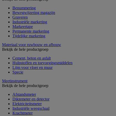
Benummering
Bewegwijzering magazijn
Graveren
Industriële markering
Markeertape
Permanente markering
Tijdelijke markering
Materiaal voor ruwbouw en afbouw
Bekijk de hele productgroep
Cement, beton en asfalt
Hulpstoffen en toevoegingsmiddelen
Lijm voor vloer en muur
Specie
Meetinstrument
Bekijk de hele productgroep
Afstandsmeter
Diktemeter en detector
Elektriciteitsmeter
Industriële weegschaal
Krachtmeter