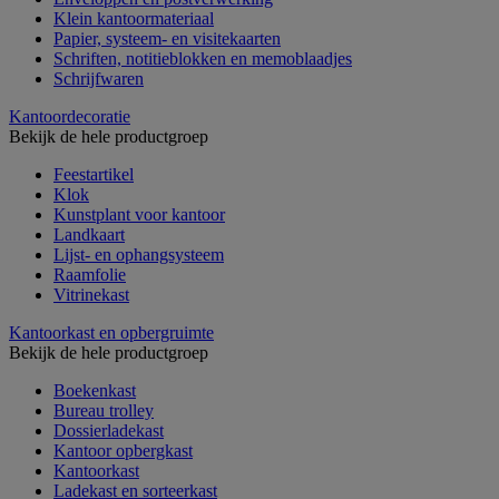
Klein kantoormateriaal
Papier, systeem- en visitekaarten
Schriften, notitieblokken en memoblaadjes
Schrijfwaren
Kantoordecoratie
Bekijk de hele productgroep
Feestartikel
Klok
Kunstplant voor kantoor
Landkaart
Lijst- en ophangsysteem
Raamfolie
Vitrinekast
Kantoorkast en opbergruimte
Bekijk de hele productgroep
Boekenkast
Bureau trolley
Dossierladekast
Kantoor opbergkast
Kantoorkast
Ladekast en sorteerkast