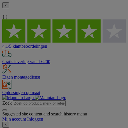
×
{ }
4,1/5 klantbeoordelingen
Gratis levering vanaf €200
Eigen montagedienst
Oplossingen op maat
Zoek
Suggested site content and search history menu
Mijn account
Inloggen
×