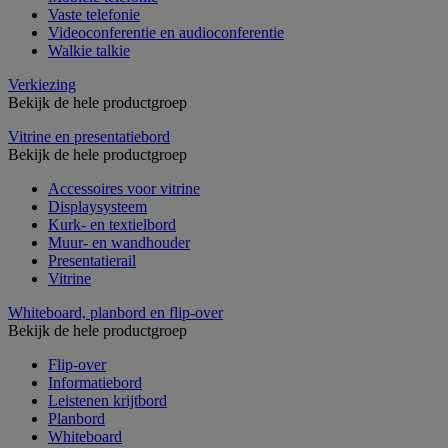
Vaste telefonie
Videoconferentie en audioconferentie
Walkie talkie
Verkiezing
Bekijk de hele productgroep
Vitrine en presentatiebord
Bekijk de hele productgroep
Accessoires voor vitrine
Displaysysteem
Kurk- en textielbord
Muur- en wandhouder
Presentatierail
Vitrine
Whiteboard, planbord en flip-over
Bekijk de hele productgroep
Flip-over
Informatiebord
Leistenen krijtbord
Planbord
Whiteboard