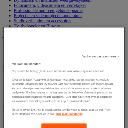
Dynamisch en interactief weergavesysteem
Fotocamera, videocamera en verrekijker
Professionele audio en geluidsopname
Projectie en videoprojectie-apparatuur
Studioverlichting en accessoires
Tv, dvd-speler en Blu-ray
Bewegwijzering en aanduidingsborden
Bekijk de hele productgroep
Deurnaambord
Pictogram
Verder zonder accepteren >
Welkom bij Manutan!
Folderrek en -houder
Bekijk de hele productgroep
Wij vinden het belangrijk om u een bezoek aan onze website op maat te bieden!
Folderrek
Door op de knop "Accepteren en doorgaan" te klikken, kan ons platform via cookies
informatie uitwisselen met uw browser. Met deze informatie kunnen ons marketingteam
Mobiel folderrek
en onze internetpartners de prestaties van onze website meten en uw winkelvoorkeuren
Tafel folderstandaard
analyseren. Hierdoor kunnen wij u nog meer op uw behoeften afgestemde producten en
Wandfolderhouder
passende/gepersonaliseerd reclame aanbieden. Als u meer wilt weten over de doeleinden
en voorkeuren voor elk type cookie, klikt u op "Cookievoorkeuren".
Inname en beheer van geld
Bekijk de hele productgroep
En als je ervoor kiest om je bezoek zonder cookies voort te zetten, mag dat ook! Voor
meer informatie verwijzen we je naar
onze cookieverklaring.
Barcode scanner en accessoires
Biljettenteller/sorteerder en valsgelddetector