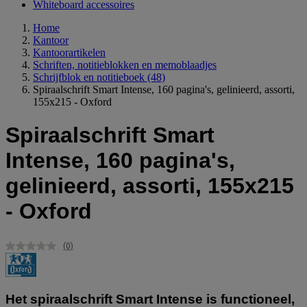
Whiteboard accessoires
Home
Kantoor
Kantoorartikelen
Schriften, notitieblokken en memoblaadjes
Schrijfblok en notitieboek
(48)
Spiraalschrift Smart Intense, 160 pagina's, gelinieerd, assorti,
155x215 - Oxford
Spiraalschrift Smart
Intense, 160 pagina's,
gelinieerd, assorti, 155x215
- Oxford
(0)
Geen
scorewaarde.
Dezelfde
paginalink.
Het spiraalschrift Smart Intense is functioneel,