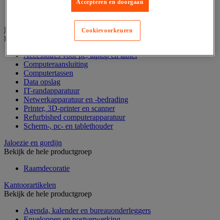
Accepteren en doorgaan
Geldkist
Valsgelddetectie en geldtelmachine
IT en multimedia
Cookievoorkeuren
Bekijk de hele productgroep
Accessoires voor pc, laptop en tablet
Computeraansluiting
Computertassen
Data opslag
IT-randapparatuur
Netwerkapparatuur en -bedrading
Printer, 3D-printer en scanner
Refurbished computerapparatuur
Scherm-, pc- en tablethouder
Jaloezie en gordijn
Bekijk de hele productgroep
Raamdecoratie
Kantoorartikelen
Bekijk de hele productgroep
Agenda, kalender en bureauonderleggers
Enveloppen en postverwerking