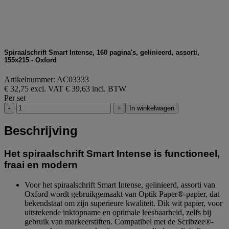
Spiraalschrift Smart Intense, 160 pagina's, gelinieerd, assorti,
155x215 - Oxford
Artikelnummer: AC03333
€ 32,75 excl. VAT
€ 39,63 incl. BTW
Per set
-
+
In winkelwagen
Beschrijving
Het spiraalschrift Smart Intense is functioneel,
fraai en modern
Voor het spiraalschrift Smart Intense, gelinieerd, assorti van
Oxford wordt gebruikgemaakt van Optik Paper®-papier, dat
bekendstaat om zijn superieure kwaliteit. Dik wit papier, voor
uitstekende inktopname en optimale leesbaarheid, zelfs bij
gebruik van markeerstiften. Compatibel met de Scribzee®-