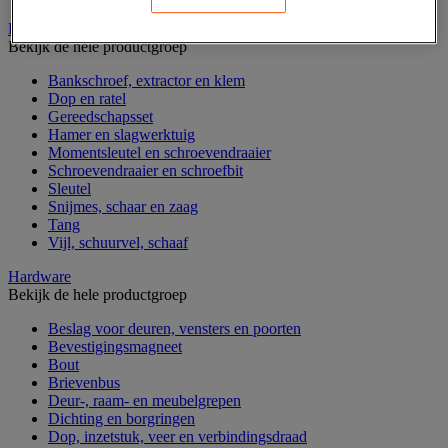
Handgereedschap
Bekijk de hele productgroep
Bankschroef, extractor en klem
Dop en ratel
Gereedschapsset
Hamer en slagwerktuig
Momentsleutel en schroevendraaier
Schroevendraaier en schroefbit
Sleutel
Snijmes, schaar en zaag
Tang
Vijl, schuurvel, schaaf
Hardware
Bekijk de hele productgroep
Beslag voor deuren, vensters en poorten
Bevestigingsmagneet
Bout
Brievenbus
Deur-, raam- en meubelgrepen
Dichting en borgringen
Dop, inzetstuk, veer en verbindingsdraad