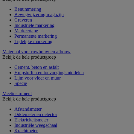
Benummering
Bewegwijzering magazijn
Graveren
Industriële markering
Markeertape
Permanente markering
Tijdelijke markering
Materiaal voor ruwbouw en afbouw
Bekijk de hele productgroep
Cement, beton en asfalt
Hulpstoffen en toevoegingsmiddelen
Lijm voor vloer en muur
Specie
Meetinstrument
Bekijk de hele productgroep
Afstandsmeter
Diktemeter en detector
Elektriciteitsmeter
Industriële weegschaal
Krachtmeter