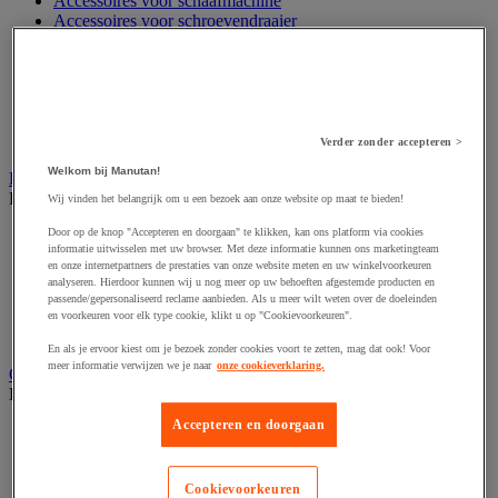
Accessoires voor schaafmachine
Accessoires voor schroevendraaier
Accessoires voor schuurmachine
Accessoires voor slijpmachine
Accessoires voor snij- en snoeigereedschap
Accessoires voor snij-schuurmachine
Accessoires voor spijkermachine
Accessoires voor zaag
Verder zonder accepteren >
Welkom bij Manutan!
Elektrische toebehoren en verlichting
Bekijk de hele productgroep
Wij vinden het belangrijk om u een bezoek aan onze website op maat te bieden!
Door op de knop "Accepteren en doorgaan" te klikken, kan ons platform via cookies
Accessoires voor elektrisch schakelpaneel
informatie uitwisselen met uw browser. Met deze informatie kunnen ons marketingteam
Batterij, oplader en kabel
en onze internetpartners de prestaties van onze website meten en uw winkelvoorkeuren
Elektrische kabel
analyseren. Hierdoor kunnen wij u nog meer op uw behoeften afgestemde producten en
Elektrische uitrusting
passende/gepersonaliseerd reclame aanbieden. Als u meer wilt weten over de doeleinden
Verlengsnoer, stekkerdoos en kapelhaspel
en voorkeuren voor elk type cookie, klikt u op "Cookievoorkeuren".
Wandcontactdoos en schakelaar
En als je ervoor kiest om je bezoek zonder cookies voort te zetten, mag dat ook! Voor
meer informatie verwijzen we je naar
onze cookieverklaring.
Gereedschap opbergen
Bekijk de hele productgroep
Accepteren en doorgaan
Assortimentsdoos en gereedschapkoffer
Gereedschapskist en opbergtas
Gereedschapskoffer en versterkte kist
Cookievoorkeuren
Verrijdbare werktafel