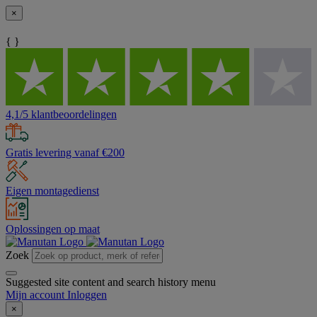
×
{ }
4,1/5 klantbeoordelingen
Gratis levering vanaf €200
Eigen montagedienst
Oplossingen op maat
Zoek
Suggested site content and search history menu
Mijn account
Inloggen
×