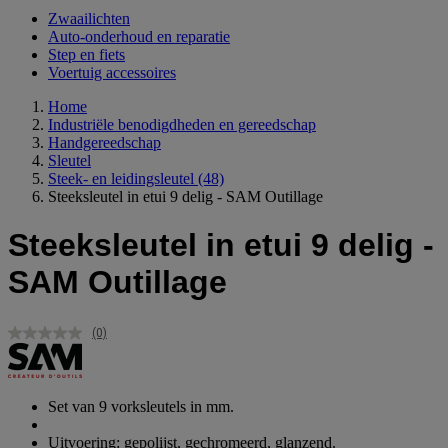
Zwaailichten
Auto-onderhoud en reparatie
Step en fiets
Voertuig accessoires
Home
Industriële benodigdheden en gereedschap
Handgereedschap
Sleutel
Steek- en leidingsleutel
(48)
Steeksleutel in etui 9 delig - SAM Outillage
Steeksleutel in etui 9 delig -
SAM Outillage
(0)
Geen
scorewaarde.
Dezelfde
paginalink.
Set van 9 vorksleutels in mm.
Uitvoering: gepolijst, gechromeerd, glanzend.