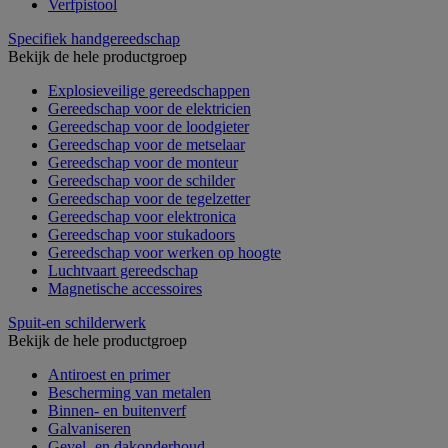
Verfpistool
Specifiek handgereedschap
Bekijk de hele productgroep
Explosieveilige gereedschappen
Gereedschap voor de elektricien
Gereedschap voor de loodgieter
Gereedschap voor de metselaar
Gereedschap voor de monteur
Gereedschap voor de schilder
Gereedschap voor de tegelzetter
Gereedschap voor elektronica
Gereedschap voor stukadoors
Gereedschap voor werken op hoogte
Luchtvaart gereedschap
Magnetische accessoires
Spuit-en schilderwerk
Bekijk de hele productgroep
Antiroest en primer
Bescherming van metalen
Binnen- en buitenverf
Galvaniseren
Gevel- en dakonderhoud