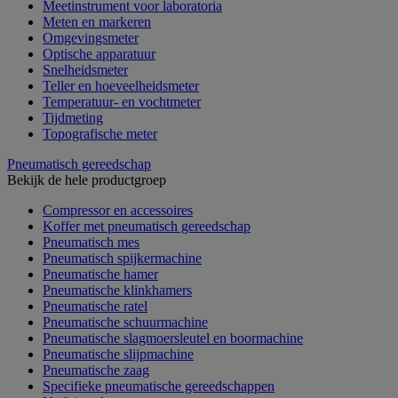
Meetinstrument voor laboratoria
Meten en markeren
Omgevingsmeter
Optische apparatuur
Snelheidsmeter
Teller en hoeveelheidsmeter
Temperatuur- en vochtmeter
Tijdmeting
Topografische meter
Pneumatisch gereedschap
Bekijk de hele productgroep
Compressor en accessoires
Koffer met pneumatisch gereedschap
Pneumatisch mes
Pneumatisch spijkermachine
Pneumatische hamer
Pneumatische klinkhamers
Pneumatische ratel
Pneumatische schuurmachine
Pneumatische slagmoersleutel en boormachine
Pneumatische slijpmachine
Pneumatische zaag
Specifieke pneumatische gereedschappen