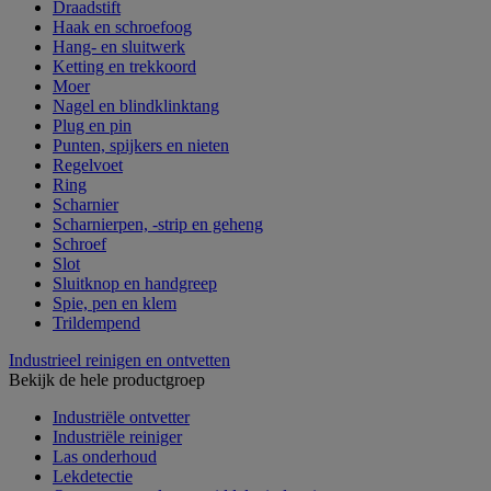
Draadstift
Haak en schroefoog
Hang- en sluitwerk
Ketting en trekkoord
Moer
Nagel en blindklinktang
Plug en pin
Punten, spijkers en nieten
Regelvoet
Ring
Scharnier
Scharnierpen, -strip en geheng
Schroef
Slot
Sluitknop en handgreep
Spie, pen en klem
Trildempend
Industrieel reinigen en ontvetten
Bekijk de hele productgroep
Industriële ontvetter
Industriële reiniger
Las onderhoud
Lekdetectie