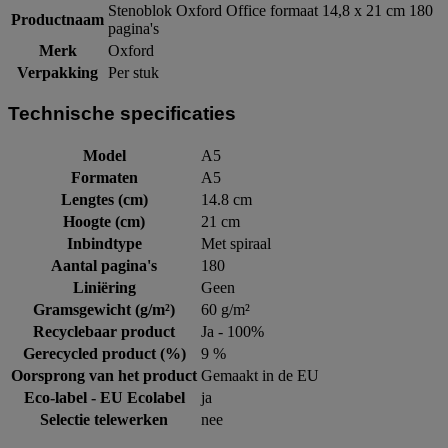
Stenoblok Oxford Office formaat 14,8 x 21 cm 180
Productnaam
pagina's
Merk
Oxford
Verpakking
Per stuk
Technische specificaties
Model
A5
Formaten
A5
Lengtes (cm)
14.8 cm
Hoogte (cm)
21 cm
Inbindtype
Met spiraal
Aantal pagina's
180
Liniëring
Geen
Gramsgewicht (g/m²)
60 g/m²
Recyclebaar product
Ja - 100%
Gerecycled product (%)
9 %
Oorsprong van het product
Gemaakt in de EU
Eco-label - EU Ecolabel
ja
Selectie telewerken
nee