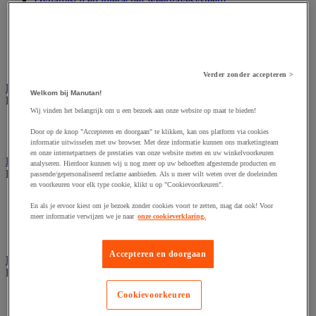
Dynamisch en interactief weergavesysteem
Fotocamera, videocamera en verrekijker
Professionele audio en geluidsopname
Projectie en videoprojectie-apparatuur
Studioverlichting en accessoires
Tv, dvd-speler en Blu-ray
Verder zonder accepteren >
Bewegwijzering en aanduidingsborden
Welkom bij Manutan!
Bekijk de hele productgroep
Wij vinden het belangrijk om u een bezoek aan onze website op maat te bieden!
Deurnaambord
Door op de knop "Accepteren en doorgaan" te klikken, kan ons platform via cookies
Pictogram
informatie uitwisselen met uw browser. Met deze informatie kunnen ons marketingteam
en onze internetpartners de prestaties van onze website meten en uw winkelvoorkeuren
Folderrek en -houder
analyseren. Hierdoor kunnen wij u nog meer op uw behoeften afgestemde producten en
Bekijk de hele productgroep
passende/gepersonaliseerd reclame aanbieden. Als u meer wilt weten over de doeleinden
en voorkeuren voor elk type cookie, klikt u op "Cookievoorkeuren".
Folderrek
En als je ervoor kiest om je bezoek zonder cookies voort te zetten, mag dat ook! Voor
Mobiel folderrek
meer informatie verwijzen we je naar
onze cookieverklaring.
Tafel folderstandaard
Wandfolderhouder
Accepteren en doorgaan
Inname en beheer van geld
Bekijk de hele productgroep
Cookievoorkeuren
Barcode scanner en accessoires
Biljettenteller/sorteerder en valsgelddetector