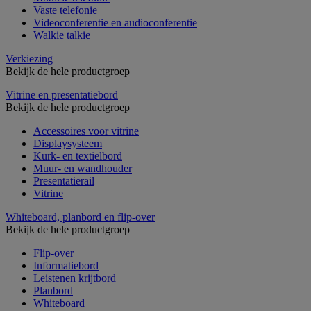
Vaste telefonie
Videoconferentie en audioconferentie
Walkie talkie
Verkiezing
Bekijk de hele productgroep
Vitrine en presentatiebord
Bekijk de hele productgroep
Accessoires voor vitrine
Displaysysteem
Kurk- en textielbord
Muur- en wandhouder
Presentatierail
Vitrine
Whiteboard, planbord en flip-over
Bekijk de hele productgroep
Flip-over
Informatiebord
Leistenen krijtbord
Planbord
Whiteboard