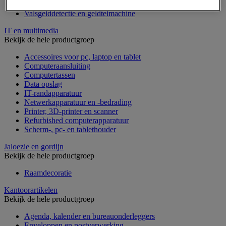
Geldkist
Valsgelddetectie en geldtelmachine
IT en multimedia
Bekijk de hele productgroep
Accessoires voor pc, laptop en tablet
Computeraansluiting
Computertassen
Data opslag
IT-randapparatuur
Netwerkapparatuur en -bedrading
Printer, 3D-printer en scanner
Refurbished computerapparatuur
Scherm-, pc- en tablethouder
Jaloezie en gordijn
Bekijk de hele productgroep
Raamdecoratie
Kantoorartikelen
Bekijk de hele productgroep
Agenda, kalender en bureauonderleggers
Enveloppen en postverwerking