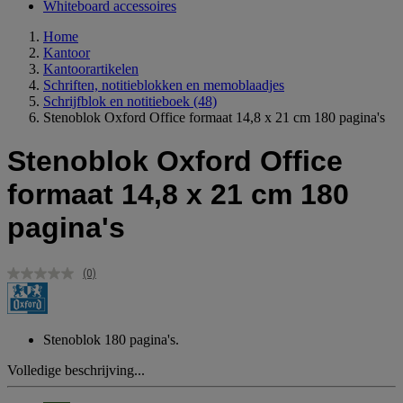
Whiteboard accessoires
Home
Kantoor
Kantoorartikelen
Schriften, notitieblokken en memoblaadjes
Schrijfblok en notitieboek
(48)
Stenoblok Oxford Office formaat 14,8 x 21 cm 180 pagina's
Stenoblok Oxford Office
formaat 14,8 x 21 cm 180
pagina's
(0)
Geen
scorewaarde.
Dezelfde
paginalink.
Stenoblok 180 pagina's.
Volledige beschrijving...