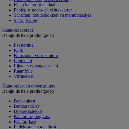
Klein kantoormateriaal
Papier, systeem- en visitekaarten
Schriften, notitieblokken en memoblaadjes
Schrijfwaren
Kantoordecoratie
Bekijk de hele productgroep
Feestartikel
Klok
Kunstplant voor kantoor
Landkaart
Lijst- en ophangsysteem
Raamfolie
Vitrinekast
Kantoorkast en opbergruimte
Bekijk de hele productgroep
Boekenkast
Bureau trolley
Dossierladekast
Kantoor opbergkast
Kantoorkast
Ladekast en sorteerkast