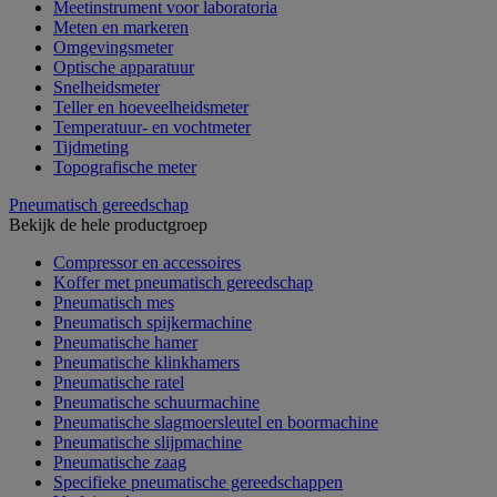
Meetinstrument voor laboratoria
Meten en markeren
Omgevingsmeter
Optische apparatuur
Snelheidsmeter
Teller en hoeveelheidsmeter
Temperatuur- en vochtmeter
Tijdmeting
Topografische meter
Pneumatisch gereedschap
Bekijk de hele productgroep
Compressor en accessoires
Koffer met pneumatisch gereedschap
Pneumatisch mes
Pneumatisch spijkermachine
Pneumatische hamer
Pneumatische klinkhamers
Pneumatische ratel
Pneumatische schuurmachine
Pneumatische slagmoersleutel en boormachine
Pneumatische slijpmachine
Pneumatische zaag
Specifieke pneumatische gereedschappen