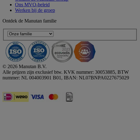
Ons MVO-beleid
Werken bij de groep
Ontdek de Manutan familie
© 2026 Manutan B.V.
Alle prijzen zijn exclusief btw. KVK nummer: 30053885, BTW
nummer: NL 004003901 B01, IBAN: NL07BNPA0227675029
Accessibility - some points not compliant