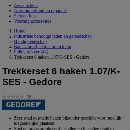
Zwaailichten
Auto-onderhoud en reparatie
Step en fiets
Voertuig accessoires
Home
Industriële benodigdheden en gereedschap
Handgereedschap
Bankschroef, extractor en klem
Pulley trekker
(48)
Trekkerset 6 haken 1.07/K-SES - Gedore
Trekkerset 6 haken 1.07/K-
SES - Gedore
(0)
Geen
scorewaarde.
Dezelfde
paginalink.
Zeer smal gesmede haken bijzonder geschikt voor moeilijk
toegankelijke plaatsen.
Snel en ongecompliceerd instellen en bijstellen dankzij