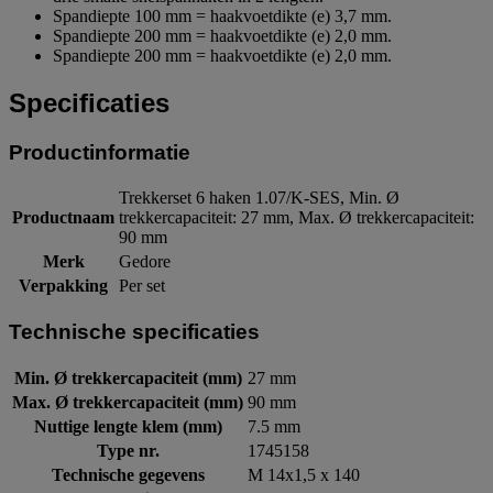
Spandiepte 100 mm = haakvoetdikte (e) 3,7 mm.
Spandiepte 200 mm = haakvoetdikte (e) 2,0 mm.
Spandiepte 200 mm = haakvoetdikte (e) 2,0 mm.
Specificaties
Productinformatie
Trekkerset 6 haken 1.07/K-SES, Min. Ø
Productnaam
trekkercapaciteit: 27 mm, Max. Ø trekkercapaciteit:
90 mm
Merk
Gedore
Verpakking
Per set
Technische specificaties
Min. Ø trekkercapaciteit (mm)
27 mm
Max. Ø trekkercapaciteit (mm)
90 mm
Nuttige lengte klem (mm)
7.5 mm
Type nr.
1745158
Technische gegevens
M 14x1,5 x 140