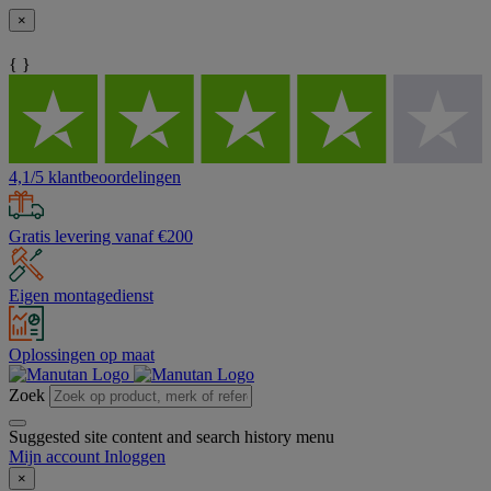
×
{ }
4,1/5 klantbeoordelingen
Gratis levering vanaf €200
Eigen montagedienst
Oplossingen op maat
Zoek
Suggested site content and search history menu
Mijn account
Inloggen
×