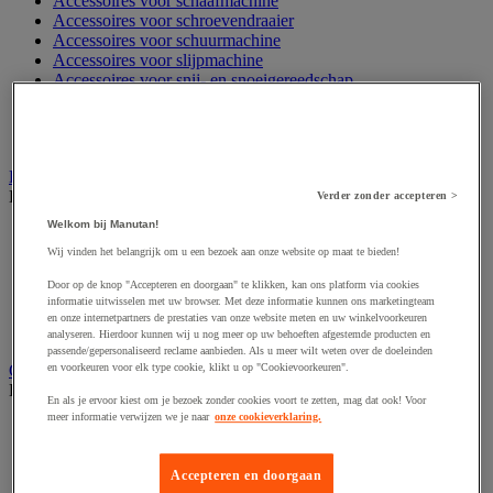
Accessoires voor schaafmachine
Accessoires voor schroevendraaier
Accessoires voor schuurmachine
Accessoires voor slijpmachine
Accessoires voor snij- en snoeigereedschap
Accessoires voor snij-schuurmachine
Accessoires voor spijkermachine
Accessoires voor zaag
Elektrische toebehoren en verlichting
Bekijk de hele productgroep
Verder zonder accepteren >
Welkom bij Manutan!
Accessoires voor elektrisch schakelpaneel
Batterij, oplader en kabel
Wij vinden het belangrijk om u een bezoek aan onze website op maat te bieden!
Elektrische kabel
Door op de knop "Accepteren en doorgaan" te klikken, kan ons platform via cookies
Elektrische uitrusting
informatie uitwisselen met uw browser. Met deze informatie kunnen ons marketingteam
Verlengsnoer, stekkerdoos en kapelhaspel
en onze internetpartners de prestaties van onze website meten en uw winkelvoorkeuren
Wandcontactdoos en schakelaar
analyseren. Hierdoor kunnen wij u nog meer op uw behoeften afgestemde producten en
passende/gepersonaliseerd reclame aanbieden. Als u meer wilt weten over de doeleinden
Gereedschap opbergen
en voorkeuren voor elk type cookie, klikt u op "Cookievoorkeuren".
Bekijk de hele productgroep
En als je ervoor kiest om je bezoek zonder cookies voort te zetten, mag dat ook! Voor
meer informatie verwijzen we je naar
onze cookieverklaring.
Assortimentsdoos en gereedschapkoffer
Gereedschapskist en opbergtas
Gereedschapskoffer en versterkte kist
Accepteren en doorgaan
Verrijdbare werktafel