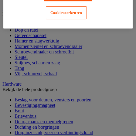
Handgereedschap
Cookievoorkeuren
Bekijk de hele productgroep
Bankschroef, extractor en klem
Dop en ratel
Gereedschapsset
Hamer en slagwerktuig
Momentsleutel en schroevendraaier
Schroevendraaier en schroefbit
Sleutel
Snijmes, schaar en zaag
Tang
Vijl, schuurvel, schaaf
Hardware
Bekijk de hele productgroep
Beslag voor deuren, vensters en poorten
Bevestigingsmagneet
Bout
Brievenbus
Deur-, raam- en meubelgrepen
Dichting en borgringen
Dop, inzetstuk, veer en verbindingsdraad