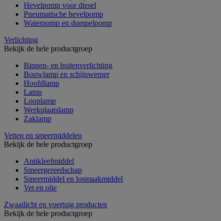
Hevelpomp voor diesel
Pneumatische hevelpomp
Waterpomp en dompelpomp
Verlichting
Bekijk de hele productgroep
Binnen- en buitenverlichting
Bouwlamp en schijnwerper
Hoofdlamp
Lamp
Looplamp
Werkplaatslamp
Zaklamp
Vetten en smeermiddelen
Bekijk de hele productgroep
Antikleefmiddel
Smeergereedschap
Smeermiddel en losmaakmiddel
Vet en olie
Zwaailicht en voertuig producten
Bekijk de hele productgroep