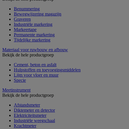
Benummering
Bewegwijzering magazijn
Graveren
Industriële markering
Markeertape
Permanente markering
Tijdelijke markering
Materiaal voor ruwbouw en afbouw
Bekijk de hele productgroep
Cement, beton en asfalt
Hulpstoffen en toevoegingsmiddelen
Lijm voor vloer en muur
Specie
Meetinstrument
Bekijk de hele productgroep
Afstandsmeter
Diktemeter en detector
Elektriciteitsmeter
Industriële weegschaal
Krachtmeter