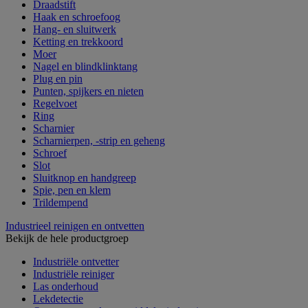
Draadstift
Haak en schroefoog
Hang- en sluitwerk
Ketting en trekkoord
Moer
Nagel en blindklinktang
Plug en pin
Punten, spijkers en nieten
Regelvoet
Ring
Scharnier
Scharnierpen, -strip en geheng
Schroef
Slot
Sluitknop en handgreep
Spie, pen en klem
Trildempend
Industrieel reinigen en ontvetten
Bekijk de hele productgroep
Industriële ontvetter
Industriële reiniger
Las onderhoud
Lekdetectie