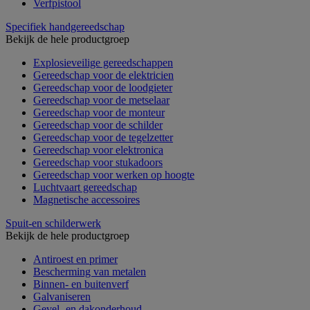
Verfpistool
Specifiek handgereedschap
Bekijk de hele productgroep
Explosieveilige gereedschappen
Gereedschap voor de elektricien
Gereedschap voor de loodgieter
Gereedschap voor de metselaar
Gereedschap voor de monteur
Gereedschap voor de schilder
Gereedschap voor de tegelzetter
Gereedschap voor elektronica
Gereedschap voor stukadoors
Gereedschap voor werken op hoogte
Luchtvaart gereedschap
Magnetische accessoires
Spuit-en schilderwerk
Bekijk de hele productgroep
Antiroest en primer
Bescherming van metalen
Binnen- en buitenverf
Galvaniseren
Gevel- en dakonderhoud