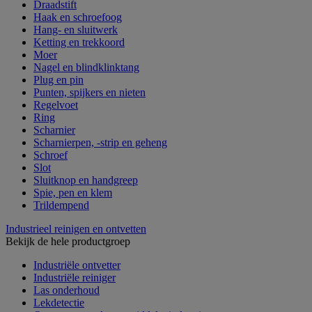
Draadstift
Haak en schroefoog
Hang- en sluitwerk
Ketting en trekkoord
Moer
Nagel en blindklinktang
Plug en pin
Punten, spijkers en nieten
Regelvoet
Ring
Scharnier
Scharnierpen, -strip en geheng
Schroef
Slot
Sluitknop en handgreep
Spie, pen en klem
Trildempend
Industrieel reinigen en ontvetten
Bekijk de hele productgroep
Industriële ontvetter
Industriële reiniger
Las onderhoud
Lekdetectie