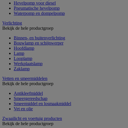
Hevelpomp voor diesel
Pneumatische hevelpomp
Waterpomp en dompelpomp
Verlichting
Bekijk de hele productgroep
Binnen- en buitenverlichting
Bouwlamp en schijnwerper
Hoofdlamp
Lamp
Looplamp
Werkplaatslamp
Zaklamp
Vetten en smeermiddelen
Bekijk de hele productgroep
Antikleefmiddel
Smeergereedschap
Smeermiddel en losmaakmiddel
Vet en olie
Zwaailicht en voertuig producten
Bekijk de hele productgroep