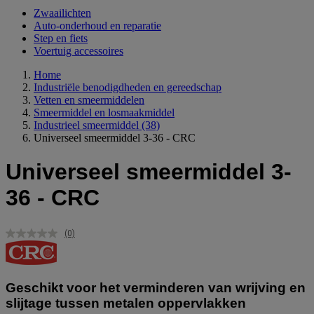
Zwaailichten
Auto-onderhoud en reparatie
Step en fiets
Voertuig accessoires
Home
Industriële benodigdheden en gereedschap
Vetten en smeermiddelen
Smeermiddel en losmaakmiddel
Industrieel smeermiddel
(38)
Universeel smeermiddel 3-36 - CRC
Universeel smeermiddel 3-
36 - CRC
(0)
Geen
scorewaarde.
Dezelfde
paginalink.
Geschikt voor het verminderen van wrijving en
slijtage tussen metalen oppervlakken