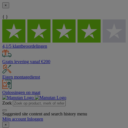
×
{ }
4,1/5 klantbeoordelingen
Gratis levering vanaf €200
Eigen montagedienst
Oplossingen op maat
Zoek
Suggested site content and search history menu
Mijn account
Inloggen
×