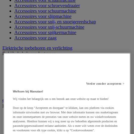
Accessoires voor schaafmachine
Accessoires voor schroevendraaier
Accessoires voor schuurmachine
Accessoires voor slijpmachine
Accessoires voor snij- en snoeigereedschap
Accessoires voor snij-schuurmachine
Accessoires voor spijkermachine
Accessoires voor zaag
Elektrische toebehoren en verlichting
Bekijk de hele productgroep
Accessoires voor elektrisch schakelpaneel
Batterij, oplader en kabel
Elektrische kabel
Elektrische uitrusting
Verder zonder accepteren >
Verlengsnoer, stekkerdoos en kapelhaspel
Wandcontactdoos en schakelaar
Welkom bij Manutan!
Wij vinden het belangrijk om u een bezoek aan onze website op maat te bieden!
Gereedschap opbergen
Bekijk de hele productgroep
Door op de knop "Accepteren en doorgaan" te klikken, kan ons platform via cookies
informatie uitwisselen met uw browser. Met deze informatie kunnen ons marketingteam
Assortimentsdoos en gereedschapkoffer
en onze internetpartners de prestaties van onze website meten en uw winkelvoorkeuren
Gereedschapskist en opbergtas
analyseren. Hierdoor kunnen wij u nog meer op uw behoeften afgestemde producten en
passende/gepersonaliseerd reclame aanbieden. Als u meer wilt weten over de doeleinden
Gereedschapskoffer en versterkte kist
en voorkeuren voor elk type cookie, klikt u op "Cookievoorkeuren".
Verrijdbare werktafel