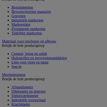
Benummering
Bewegwijzering magazijn
Graveren
Industriële markering
Markeertape
Permanente markering
Tijdelijke markering
Materiaal voor ruwbouw en afbouw
Bekijk de hele productgroep
Cement, beton en asfalt
Hulpstoffen en toevoegingsmiddelen
Lijm voor vloer en muur
Specie
Meetinstrument
Bekijk de hele productgroep
Afstandsmeter
Diktemeter en detector
Elektriciteitsmeter
Industriële weegschaal
Krachtmeter