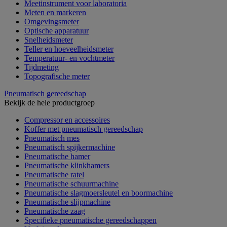
Meetinstrument voor laboratoria
Meten en markeren
Omgevingsmeter
Optische apparatuur
Snelheidsmeter
Teller en hoeveelheidsmeter
Temperatuur- en vochtmeter
Tijdmeting
Topografische meter
Pneumatisch gereedschap
Bekijk de hele productgroep
Compressor en accessoires
Koffer met pneumatisch gereedschap
Pneumatisch mes
Pneumatisch spijkermachine
Pneumatische hamer
Pneumatische klinkhamers
Pneumatische ratel
Pneumatische schuurmachine
Pneumatische slagmoersleutel en boormachine
Pneumatische slijpmachine
Pneumatische zaag
Specifieke pneumatische gereedschappen