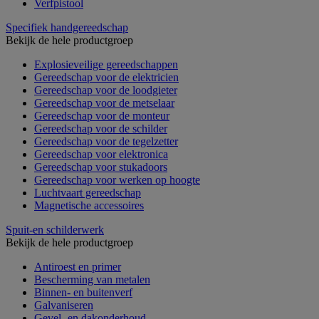
Verfpistool
Specifiek handgereedschap
Bekijk de hele productgroep
Explosieveilige gereedschappen
Gereedschap voor de elektricien
Gereedschap voor de loodgieter
Gereedschap voor de metselaar
Gereedschap voor de monteur
Gereedschap voor de schilder
Gereedschap voor de tegelzetter
Gereedschap voor elektronica
Gereedschap voor stukadoors
Gereedschap voor werken op hoogte
Luchtvaart gereedschap
Magnetische accessoires
Spuit-en schilderwerk
Bekijk de hele productgroep
Antiroest en primer
Bescherming van metalen
Binnen- en buitenverf
Galvaniseren
Gevel- en dakonderhoud