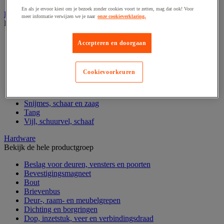
En als je ervoor kiest om je bezoek zonder cookies voort te zetten, mag dat ook! Voor
Handgereedschap
meer informatie verwijzen we je naar
onze cookieverklaring.
Bekijk de hele productgroep
Bankschroef, extractor en klem
Accepteren en doorgaan
Dop en ratel
Gereedschapsset
Hamer en slagwerktuig
Cookievoorkeuren
Momentsleutel en schroevendraaier
Schroevendraaier en schroefbit
Sleutel
Snijmes, schaar en zaag
Tang
Vijl, schuurvel, schaaf
Hardware
Bekijk de hele productgroep
Beslag voor deuren, vensters en poorten
Bevestigingsmagneet
Bout
Brievenbus
Deur-, raam- en meubelgrepen
Dichting en borgringen
Dop, inzetstuk, veer en verbindingsdraad