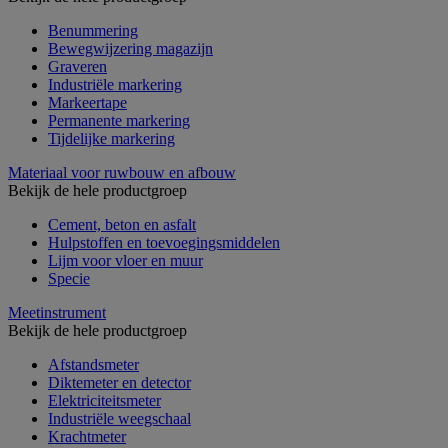
Benummering
Bewegwijzering magazijn
Graveren
Industriële markering
Markeertape
Permanente markering
Tijdelijke markering
Materiaal voor ruwbouw en afbouw
Bekijk de hele productgroep
Cement, beton en asfalt
Hulpstoffen en toevoegingsmiddelen
Lijm voor vloer en muur
Specie
Meetinstrument
Bekijk de hele productgroep
Afstandsmeter
Diktemeter en detector
Elektriciteitsmeter
Industriële weegschaal
Krachtmeter