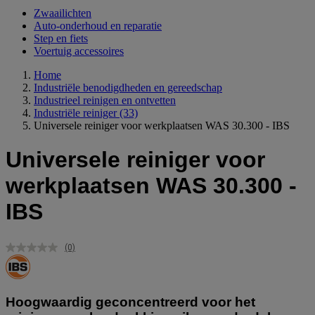
Zwaailichten
Auto-onderhoud en reparatie
Step en fiets
Voertuig accessoires
Home
Industriële benodigdheden en gereedschap
Industrieel reinigen en ontvetten
Industriële reiniger
(33)
Universele reiniger voor werkplaatsen WAS 30.300 - IBS
Universele reiniger voor
werkplaatsen WAS 30.300 -
IBS
(0)
Geen
scorewaarde.
Dezelfde
paginalink.
Hoogwaardig geconcentreerd voor het