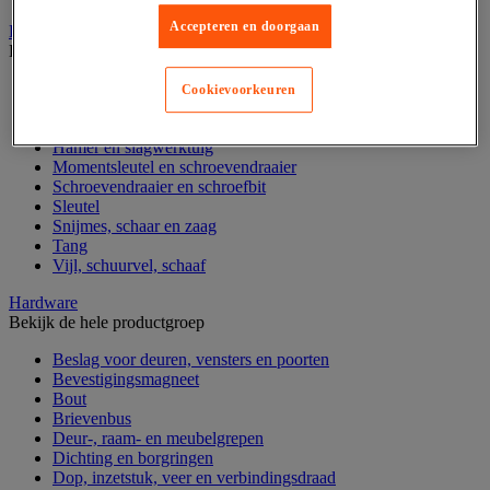
Accepteren en doorgaan
Handgereedschap
Bekijk de hele productgroep
Bankschroef, extractor en klem
Cookievoorkeuren
Dop en ratel
Gereedschapsset
Hamer en slagwerktuig
Momentsleutel en schroevendraaier
Schroevendraaier en schroefbit
Sleutel
Snijmes, schaar en zaag
Tang
Vijl, schuurvel, schaaf
Hardware
Bekijk de hele productgroep
Beslag voor deuren, vensters en poorten
Bevestigingsmagneet
Bout
Brievenbus
Deur-, raam- en meubelgrepen
Dichting en borgringen
Dop, inzetstuk, veer en verbindingsdraad