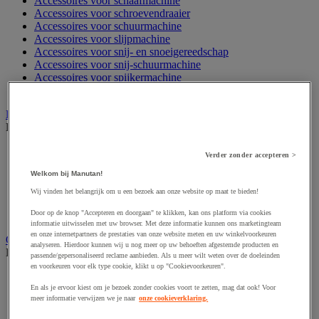
Accessoires voor schaafmachine
Accessoires voor schroevendraaier
Accessoires voor schuurmachine
Accessoires voor slijpmachine
Accessoires voor snij- en snoeigereedschap
Accessoires voor snij-schuurmachine
Accessoires voor spijkermachine
Accessoires voor zaag
Elektrische toebehoren en verlichting
Bekijk de hele productgroep
Accessoires voor elektrisch schakelpaneel
Verder zonder accepteren >
Batterij, oplader en kabel
Welkom bij Manutan!
Elektrische kabel
Elektrische uitrusting
Wij vinden het belangrijk om u een bezoek aan onze website op maat te bieden!
Verlengsnoer, stekkerdoos en kapelhaspel
Door op de knop "Accepteren en doorgaan" te klikken, kan ons platform via cookies
Wandcontactdoos en schakelaar
informatie uitwisselen met uw browser. Met deze informatie kunnen ons marketingteam
en onze internetpartners de prestaties van onze website meten en uw winkelvoorkeuren
Gereedschap opbergen
analyseren. Hierdoor kunnen wij u nog meer op uw behoeften afgestemde producten en
Bekijk de hele productgroep
passende/gepersonaliseerd reclame aanbieden. Als u meer wilt weten over de doeleinden
en voorkeuren voor elk type cookie, klikt u op "Cookievoorkeuren".
Assortimentsdoos en gereedschapkoffer
Gereedschapskist en opbergtas
En als je ervoor kiest om je bezoek zonder cookies voort te zetten, mag dat ook! Voor
meer informatie verwijzen we je naar
onze cookieverklaring.
Gereedschapskoffer en versterkte kist
Verrijdbare werktafel