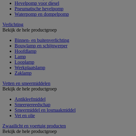
Hevelpomp voor diesel
Pneumatische hevelpomp
Waterpomp en dompelpomp
Verlichting
Bekijk de hele productgroep
Binnen- en buitenverlichting
Bouwlamp en schijnwerper
Hoofdlamp
Lamp
Looplamp
Werkplaatslamp
Zaklamp
Vetten en smeermiddelen
Bekijk de hele productgroep
Antikleefmiddel
Smeergereedschap
Smeermiddel en losmaakmiddel
Vet en olie
Zwaailicht en voertuig producten
Bekijk de hele productgroep