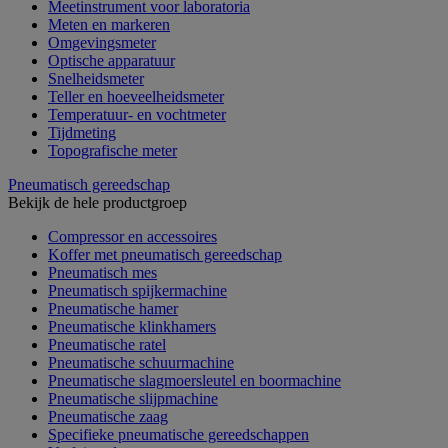
Meetinstrument voor laboratoria
Meten en markeren
Omgevingsmeter
Optische apparatuur
Snelheidsmeter
Teller en hoeveelheidsmeter
Temperatuur- en vochtmeter
Tijdmeting
Topografische meter
Pneumatisch gereedschap
Bekijk de hele productgroep
Compressor en accessoires
Koffer met pneumatisch gereedschap
Pneumatisch mes
Pneumatisch spijkermachine
Pneumatische hamer
Pneumatische klinkhamers
Pneumatische ratel
Pneumatische schuurmachine
Pneumatische slagmoersleutel en boormachine
Pneumatische slijpmachine
Pneumatische zaag
Specifieke pneumatische gereedschappen