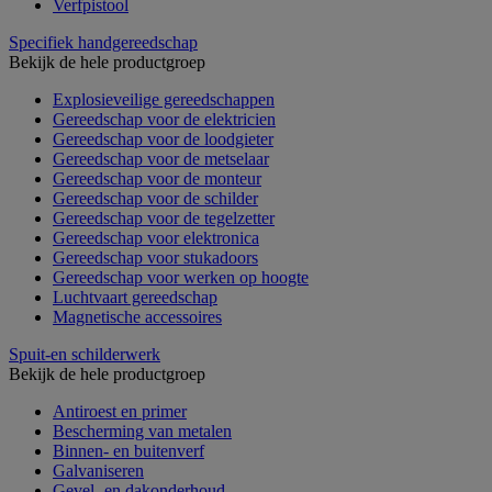
Verfpistool
Specifiek handgereedschap
Bekijk de hele productgroep
Explosieveilige gereedschappen
Gereedschap voor de elektricien
Gereedschap voor de loodgieter
Gereedschap voor de metselaar
Gereedschap voor de monteur
Gereedschap voor de schilder
Gereedschap voor de tegelzetter
Gereedschap voor elektronica
Gereedschap voor stukadoors
Gereedschap voor werken op hoogte
Luchtvaart gereedschap
Magnetische accessoires
Spuit-en schilderwerk
Bekijk de hele productgroep
Antiroest en primer
Bescherming van metalen
Binnen- en buitenverf
Galvaniseren
Gevel- en dakonderhoud