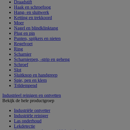
Draadstift
Haak en schroefoog
Hang- en sluitwerk
Ketting en trekkoord
Moer
Nagel en blindklinktang
Plug en pin
Punten, spijkers en nieten
Regelvoet
Ring
Scharnier
Scharnierpen, -strip en geheng
Schroef
Slot
Sluitknop en handgreep
Spie, pen en klem
Trildempend
Industrieel reinigen en ontvetten
Bekijk de hele productgroep
Industriële ontvetter
Industriële reiniger
Las onderhoud
Lekdetectie