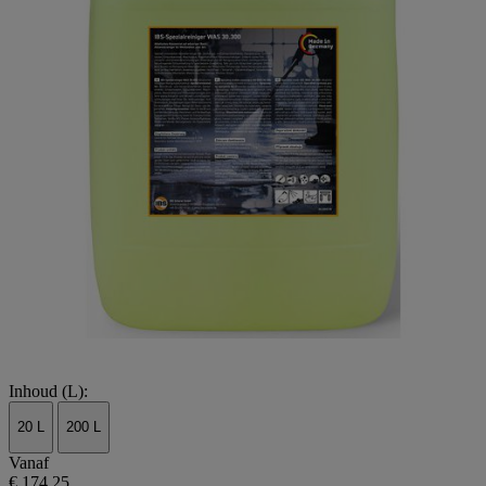
Inhoud (L):
20 L
200 L
Vanaf
€ 174,25