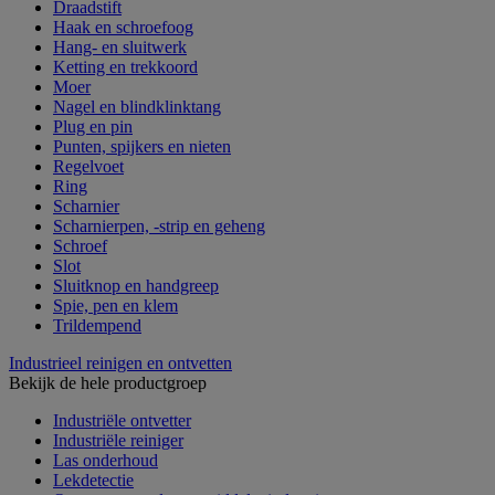
Draadstift
Haak en schroefoog
Hang- en sluitwerk
Ketting en trekkoord
Moer
Nagel en blindklinktang
Plug en pin
Punten, spijkers en nieten
Regelvoet
Ring
Scharnier
Scharnierpen, -strip en geheng
Schroef
Slot
Sluitknop en handgreep
Spie, pen en klem
Trildempend
Industrieel reinigen en ontvetten
Bekijk de hele productgroep
Industriële ontvetter
Industriële reiniger
Las onderhoud
Lekdetectie