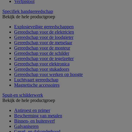
Verfpistool
Specifiek handgereedschap
Bekijk de hele productgroep
Explosieveilige gereedschappen
Gereedschap voor de elektricien
Gereedschap voor de loodgieter
Gereedschap voor de metselaar
Gereedschap voor de monteur
Gereedschap voor de schilder
Gereedschap voor de tegelzetter
Gereedschap voor elektronica
Gereedschap voor stukadoors
Gereedschap voor werken op hoogte
Luchtvaart gereedschap
Magnetische accessoires
Spuit-en schilderwerk
Bekijk de hele productgroep
Antiroest en primer
Bescherming van metalen
Binnen- en buitenverf
Galvaniseren
Gevel- en dakonderhoud