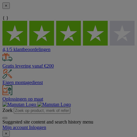
×
{ }
4,1/5 klantbeoordelingen
Gratis levering vanaf €200
Eigen montagedienst
Oplossingen op maat
Zoek
Suggested site content and search history menu
Mijn account
Inloggen
×