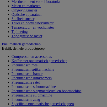
Meetinstrument voor laboratoria
Meten en markeren
Omgevingsmeter
Optische apparatuur
Snelheidsmeter
Teller en hoeveelheidsmeter
Temperatuur- en vochtmeter
Tijdmeting
Topografische meter
Pneumatisch gereedschap
Bekijk de hele productgroep
Compressor en accessoires
Koffer met pneumatisch gereedschap
Pneumatisch mes
Pneumatisch spijkermachine
Pneumatische hamer
Pneumatische klinkhamers
Pneumatische ratel
Pneumatische schuurmachine
Pneumatische slagmoersleutel en boormachine
Pneumatische slijpmachine
Pneumatische zaag
Specifieke pneumatische gereedschappen