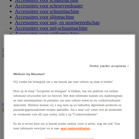
Accessoires voor schaafmachine
Accessoires voor schroevendraaier
Accessoires voor schuurmachine
Accessoires voor slijpmachine
Accessoires voor snij- en snoeigereedschap
Accessoires voor snij-schuurmachine
Accessoires voor spijkermachine
Accessoires voor zaag
Elektrische toebehoren en verlichting
Bekijk de hele productgroep
Accessoires voor elektrisch schakelpaneel
Verder zonder accepteren >
Batterij, oplader en kabel
Welkom bij Manutan!
Elektrische kabel
Wij vinden het belangrijk om u een bezoek aan onze website op maat te bieden!
Elektrische uitrusting
Verlengsnoer, stekkerdoos en kapelhaspel
Door op de knop "Accepteren en doorgaan" te klikken, kan ons platform via cookies
Wandcontactdoos en schakelaar
informatie uitwisselen met uw browser. Met deze informatie kunnen ons marketingteam
en onze internetpartners de prestaties van onze website meten en uw winkelvoorkeuren
Gereedschap opbergen
analyseren. Hierdoor kunnen wij u nog meer op uw behoeften afgestemde producten en
Bekijk de hele productgroep
passende/gepersonaliseerd reclame aanbieden. Als u meer wilt weten over de doeleinden
en voorkeuren voor elk type cookie, klikt u op "Cookievoorkeuren".
Assortimentsdoos en gereedschapkoffer
En als je ervoor kiest om je bezoek zonder cookies voort te zetten, mag dat ook! Voor
Gereedschapskist en opbergtas
meer informatie verwijzen we je naar
onze cookieverklaring.
Gereedschapskoffer en versterkte kist
Verrijdbare werktafel