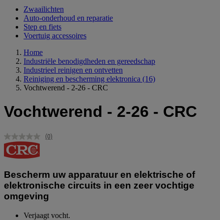
Zwaailichten
Auto-onderhoud en reparatie
Step en fiets
Voertuig accessoires
Home
Industriële benodigdheden en gereedschap
Industrieel reinigen en ontvetten
Reiniging en bescherming elektronica
(16)
Vochtwerend - 2-26 - CRC
Vochtwerend - 2-26 - CRC
(0)
Geen
scorewaarde.
Dezelfde
paginalink.
Bescherm uw apparatuur en elektrische of
elektronische circuits in een zeer vochtige
omgeving
Verjaagt vocht.