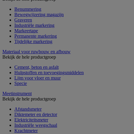
Benummering
Bewegwijzering magazijn
Graveren
Industriële markering
Markeertape
Permanente markering
Tijdelijke markering
Materiaal voor ruwbouw en afbouw
Bekijk de hele productgroep
Cement, beton en asfalt
Hulpstoffen en toevoegingsmiddelen
Lijm voor vloer en muur
Specie
Meetinstrument
Bekijk de hele productgroep
Afstandsmeter
Diktemeter en detector
Elektriciteitsmeter
Industriële weegschaal
Krachtmeter