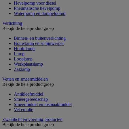
Hevelpomp voor diesel
Pneumatische hevelpomp
Waterpomp en dompelpomp
Verlichting
Bekijk de hele productgroep
Binnen- en buitenverlichting
Bouwlamp en schijnwerper
Hoofdlamp
Lamp
Looplamp
Werkplaatslamp
Zaklamp
Vetten en smeermiddelen
Bekijk de hele productgroep
Antikleefmiddel
Smeergereedschap
Smeermiddel en losmaakmiddel
Vet en olie
Zwaailicht en voertuig producten
Bekijk de hele productgroep