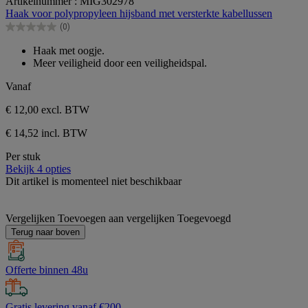
Artikelnummer : MIG302978
van
Haak voor polypropyleen hijsband met versterkte kabellussen
de
(0)
5
0.0
sterren.
van
Haak met oogje.
de
Meer veiligheid door een veiligheidspal.
5
sterren.
Vanaf
€ 12,00
excl. BTW
€ 14,52 incl. BTW
Per stuk
Bekijk 4 opties
Dit artikel is momenteel niet beschikbaar
Vergelijken
Toevoegen aan vergelijken
Toegevoegd
Terug naar boven
Offerte binnen 48u
Gratis levering vanaf €200