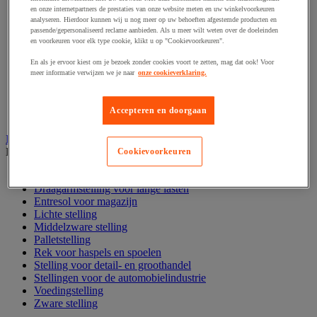
Hijshaak
en onze internetpartners de prestaties van onze website meten en uw winkelvoorkeuren
Hijsklem
analyseren. Hierdoor kunnen wij u nog meer op uw behoeften afgestemde producten en
Hijspoelie en -katrol
passende/gepersonaliseerd reclame aanbieden. Als u meer wilt weten over de doeleinden
Hijsring
en voorkeuren voor elk type cookie, klikt u op "Cookievoorkeuren".
Kabel
Kopschakel en snelschakel
En als je ervoor kiest om je bezoek zonder cookies voort te zetten, mag dat ook! Voor
meer informatie verwijzen we je naar
onze cookieverklaring.
Sjorband en trekstang
Spanband
Stalen ketting
Accepteren en doorgaan
Touw en draad
Industriële en magazijnstellingen
Bekijk de hele productgroep
Cookievoorkeuren
Doorschuifstelling en doorrolstelling
Draagarmstelling voor lange lasten
Entresol voor magazijn
Lichte stelling
Middelzware stelling
Palletstelling
Rek voor haspels en spoelen
Stelling voor detail- en groothandel
Stellingen voor de automobielindustrie
Voedingstelling
Zware stelling