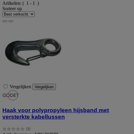
Artikelen:
( 1 - 1 )
Sorteer op
Vergelijken
Vergelijken
Haak voor polypropyleen hijsband met
versterkte kabellussen
(0)
0.0