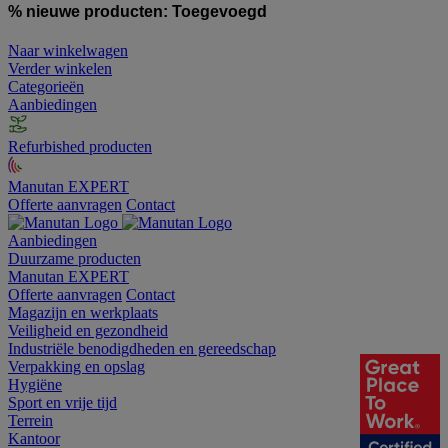
% nieuwe producten:
Toegevoegd
Naar winkelwagen
Verder winkelen
Categorieën
Aanbiedingen
Refurbished producten
Manutan EXPERT
Offerte aanvragen
Contact
Aanbiedingen
Duurzame producten
Manutan EXPERT
Offerte aanvragen
Contact
Magazijn en werkplaats
Veiligheid en gezondheid
Industriële benodigdheden en gereedschap
Verpakking en opslag
Hygiëne
Sport en vrije tijd
Terrein
Kantoor