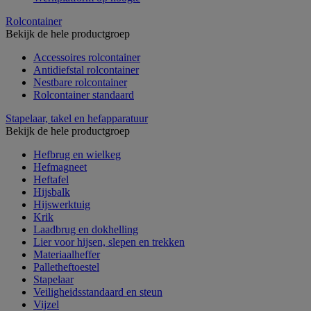
Rolcontainer
Bekijk de hele productgroep
Accessoires rolcontainer
Antidiefstal rolcontainer
Nestbare rolcontainer
Rolcontainer standaard
Stapelaar, takel en hefapparatuur
Bekijk de hele productgroep
Hefbrug en wielkeg
Hefmagneet
Heftafel
Hijsbalk
Hijswerktuig
Krik
Laadbrug en dokhelling
Lier voor hijsen, slepen en trekken
Materiaalheffer
Palletheftoestel
Stapelaar
Veiligheidsstandaard en steun
Vijzel