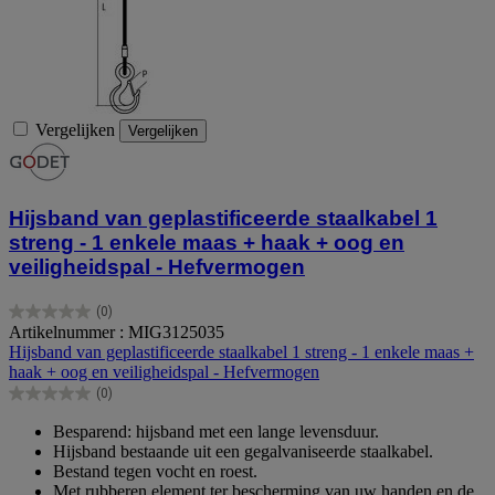
Vergelijken
Vergelijken
Hijsband van geplastificeerde staalkabel 1
streng - 1 enkele maas + haak + oog en
veiligheidspal - Hefvermogen
(0)
0.0
Artikelnummer : MIG3125035
van
Hijsband van geplastificeerde staalkabel 1 streng - 1 enkele maas +
de
haak + oog en veiligheidspal - Hefvermogen
5
(0)
sterren.
0.0
van
Besparend: hijsband met een lange levensduur.
de
Hijsband bestaande uit een gegalvaniseerde staalkabel.
5
Bestand tegen vocht en roest.
sterren.
Met rubberen element ter bescherming van uw handen en de