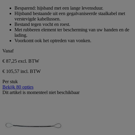
0.0
van
Besparend: hijsband met een lange levensduur.
de
Hijsband bestaande uit een gegalvaniseerde staalkabel met
5
verstevigde kabellussen.
sterren.
Bestand tegen vocht en roest.
Met rubberen element ter bescherming van uw handen en de
lading.
Voorkomt ook het optreden van vonken.
Vanaf
€ 87,25
excl. BTW
€ 105,57 incl. BTW
Per stuk
Bekijk 80 opties
Dit artikel is momenteel niet beschikbaar