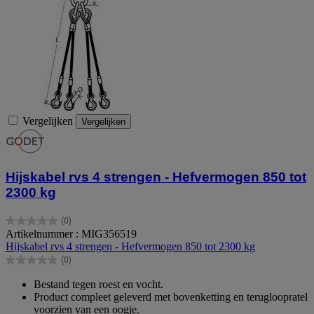
Vergelijken
Vergelijken
Hijskabel rvs 4 strengen - Hefvermogen 850 tot
2300 kg
(0)
0.0
Artikelnummer : MIG356519
van
Hijskabel rvs 4 strengen - Hefvermogen 850 tot 2300 kg
de
(0)
5
0.0
sterren.
van
Bestand tegen roest en vocht.
de
Product compleet geleverd met bovenketting en terugloopratel
5
voorzien van een oogje.