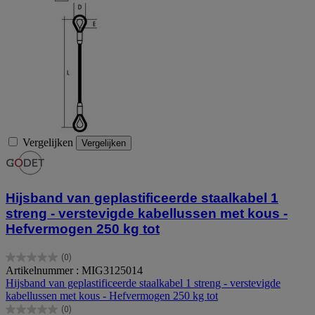
Vergelijken
Vergelijken
Hijsband van geplastificeerde staalkabel 1
streng - verstevigde kabellussen met kous -
Hefvermogen 250 kg tot
(0)
0.0
Artikelnummer : MIG3125014
van
Hijsband van geplastificeerde staalkabel 1 streng - verstevigde
de
kabellussen met kous - Hefvermogen 250 kg tot
5
(0)
sterren.