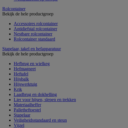
Rolcontainer
Bekijk de hele productgroep
Accessoires rolcontainer
Antidiefstal rolcontainer
Nestbare rolcontainer
Rolcontainer standaard
Stapelaar, takel en hefapparatuur
Bekijk de hele productgroep
Hefbrug en wielkeg
Hefmagneet
Heftafel
Hijsbalk
Hijswerktuig
Krik
Laadbrug en dokhelling
Lier voor hijsen, slepen en trekken
Materiaalheffer
Palletheftoestel
Stapelaar
Veiligheidsstandaard en steun
Vijzel