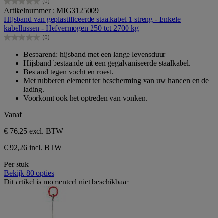
(0)
0.0
Artikelnummer : MIG3125009
van
Hijsband van geplastificeerde staalkabel 1 streng - Enkele
de
kabellussen - Hefvermogen 250 tot 2700 kg
5
(0)
sterren.
0.0
van
Besparend: hijsband met een lange levensduur
de
Hijsband bestaande uit een gegalvaniseerde staalkabel.
5
Bestand tegen vocht en roest.
sterren.
Met rubberen element ter bescherming van uw handen en de
lading.
Voorkomt ook het optreden van vonken.
Vanaf
€ 76,25
excl. BTW
€ 92,26 incl. BTW
Per stuk
Bekijk 80 opties
Dit artikel is momenteel niet beschikbaar