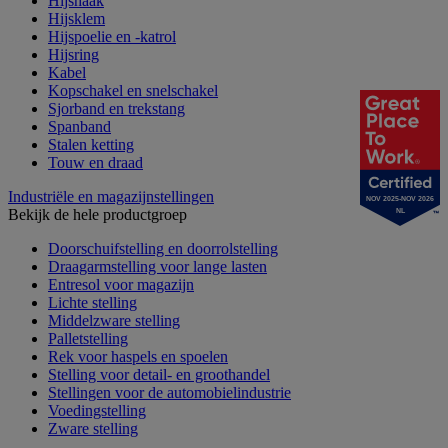
Hijshaak
Hijsklem
Hijspoelie en -katrol
Hijsring
Kabel
Kopschakel en snelschakel
Sjorband en trekstang
Spanband
Stalen ketting
Touw en draad
Industriële en magazijnstellingen
NOV 2025-NOV 2026
Bekijk de hele productgroep
NL
Doorschuifstelling en doorrolstelling
Draagarmstelling voor lange lasten
Entresol voor magazijn
Lichte stelling
Middelzware stelling
Palletstelling
Rek voor haspels en spoelen
Stelling voor detail- en groothandel
Stellingen voor de automobielindustrie
Voedingstelling
Zware stelling