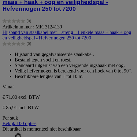
maas + haak + oog en veiligheidspal -
Hefvermogen 250 tot 7200
(0)
0.0
Artikelnummer : MIG3124139
van
Hijsband van staalkabel met 1 streng - 1 enkele maas + haak + oog
de
en veiligheidspal - Hefvermogen 250 tot 7200
5
(0)
sterren.
0.0
van
Hijsband van gegalvaniseerde staalkabel.
de
Bestand tegen vocht en roest.
5
Standaard uitgerust van een vergrendelingshaak met oog.
sterren.
Veilig hefvermogen is berekend voor een hoek van 0 tot 90°.
Beschikbare lengtes van 1 tot 10 m.
Vanaf
€ 71,00
excl. BTW
€ 85,91 incl. BTW
Per stuk
Bekijk 100 opties
Dit artikel is momenteel niet beschikbaar