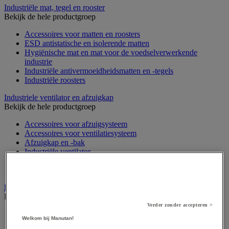
Industriële mat, tegel en rooster
Bekijk de hele productgroep
Accessoires voor matten en roosters
ESD antistatische en isolerende matten
Hygiënische mat en mat voor de voedselverwerkende
industrie
Industriële antivermoeidheidsmatten en -tegels
Industriële roosters
Industriele ventilator en afzuigkap
Bekijk de hele productgroep
Accessoires voor afzuigsysteem
Accessoires voor ventilatiesysteem
Afzuigkap en -bak
Industriële ventilator
Koppeling en verluchtingskoker
Rook afzuigkap
Laboratoriummeubilair
Bekijk de hele productgroep
Verder zonder accepteren >
Accessoires voor laboratoria
Welkom bij Manutan!
Laboratoriumkast