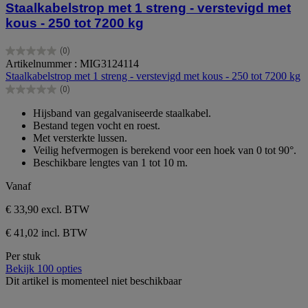
Staalkabelstrop met 1 streng - verstevigd met
kous - 250 tot 7200 kg
(0)
0.0
Artikelnummer : MIG3124114
van
Staalkabelstrop met 1 streng - verstevigd met kous - 250 tot 7200 kg
de
(0)
5
0.0
sterren.
van
Hijsband van gegalvaniseerde staalkabel.
de
Bestand tegen vocht en roest.
5
Met versterkte lussen.
sterren.
Veilig hefvermogen is berekend voor een hoek van 0 tot 90°.
Beschikbare lengtes van 1 tot 10 m.
Vanaf
€ 33,90
excl. BTW
€ 41,02 incl. BTW
Per stuk
Bekijk 100 opties
Dit artikel is momenteel niet beschikbaar