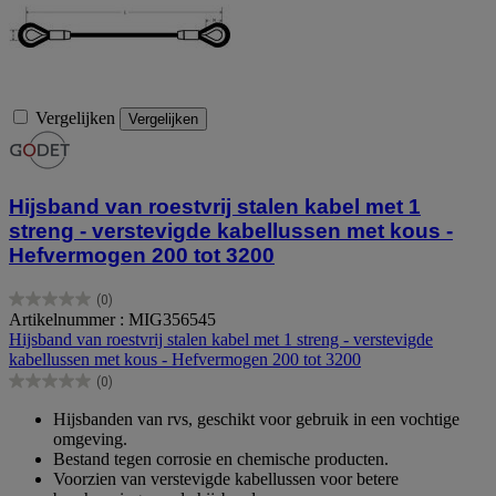
Vergelijken
Vergelijken
Hijsband van roestvrij stalen kabel met 1
streng - verstevigde kabellussen met kous -
Hefvermogen 200 tot 3200
(0)
0.0
Artikelnummer : MIG356545
van
Hijsband van roestvrij stalen kabel met 1 streng - verstevigde
de
kabellussen met kous - Hefvermogen 200 tot 3200
5
(0)
sterren.
0.0
van
Hijsbanden van rvs, geschikt voor gebruik in een vochtige
de
omgeving.
5
Bestand tegen corrosie en chemische producten.
sterren.
Voorzien van verstevigde kabellussen voor betere