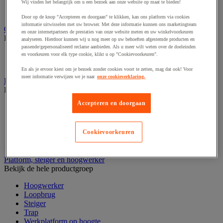
Laboratoriumladekast
Wij vinden het belangrijk om u een bezoek aan onze website op maat te bieden!
Laboratoriumtafel
Door op de knop "Accepteren en doorgaan" te klikken, kan ons platform via cookies
informatie uitwisselen met uw browser. Met deze informatie kunnen ons marketingteam
Opstapkruk, trap en ladder
en onze internetpartners de prestaties van onze website meten en uw winkelvoorkeuren
Bekijk de hele productgroep
analyseren. Hierdoor kunnen wij u nog meer op uw behoeften afgestemde producten en
passende/gepersonaliseerd reclame aanbieden. Als u meer wilt weten over de doeleinden
Ladder
en voorkeuren voor elk type cookie, klikt u op "Cookievoorkeuren".
Trapladder en opstapkruk
En als je ervoor kiest om je bezoek zonder cookies voort te zetten, mag dat ook! Voor
meer informatie verwijzen we je naar
onze cookieverklaring.
Palletwagen
Bekijk de hele productgroep
Accepteren en doorgaan
Elektrische pallettruck
Handpallettruck
Hoogheffende pallettruck
Cookievoorkeuren
Pallettruck met weegsysteem
Stapelaar
Platform, steiger en hoogwerker
Bekijk de hele productgroep
Hoogwerker
Loopbrug
Steiger
Trap
Werkplatform op hoogte