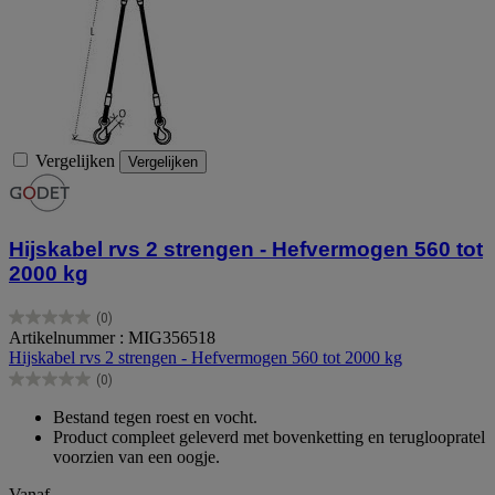
Vergelijken
Vergelijken
Hijskabel rvs 2 strengen - Hefvermogen 560 tot
2000 kg
(0)
0.0
Artikelnummer : MIG356518
van
Hijskabel rvs 2 strengen - Hefvermogen 560 tot 2000 kg
de
(0)
5
0.0
sterren.
van
Bestand tegen roest en vocht.
de
Product compleet geleverd met bovenketting en terugloopratel
5
voorzien van een oogje.
sterren.
Vanaf