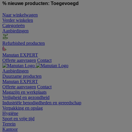
% nieuwe producten:
Toegevoegd
Naar winkelwagen
Verder winkelen
Categorieën
Aanbiedingen
Refurbished producten
Manutan EXPERT
Offerte aanvragen
Contact
Aanbiedingen
Duurzame producten
Manutan EXPERT
Offerte aanvragen
Contact
Magazijn en werkplaats
Veiligheid en gezondheid
Industriële benodigdheden en gereedschap
Verpakking en opslag
Hygiëne
Sport en vrije tijd
Terrein
Kantoor