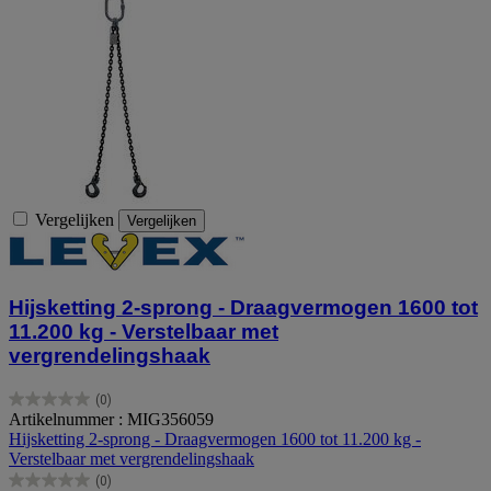
Vergelijken
Vergelijken
Hijsketting 2-sprong - Draagvermogen 1600 tot
11.200 kg - Verstelbaar met
vergrendelingshaak
(0)
0.0
Artikelnummer : MIG356059
van
Hijsketting 2-sprong - Draagvermogen 1600 tot 11.200 kg -
de
Verstelbaar met vergrendelingshaak
5
(0)
sterren.
0.0