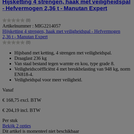
Hijsketting 4 strengen, haak met veiligheidspal
- Hefvermogen 2,36 t - Manutan Expert
(0)
0.0
Artikelnummer : MIG2214057
van
Hijsketting 4 strengen, haak met veiligheidspal - Hefvermogen
de
2,36 t - Manutan Expert
5
(0)
sterren.
0.0
van
Hijsband met ketting, 4 strengen met veiligheidspal.
de
Draaglast 236 kg
5
Van staal bestand tegen warmte en kou, type grade 8.
sterren.
Veiligheidscoëfficiënt 4 met breukbelasting van 948 kg, norm
EN818-4.
Veiligheidspal voor meer veiligheid.
Vanaf
€ 168,75
excl. BTW
€ 204,19 incl. BTW
Per stuk
Bekijk 2 opties
Dit artikel is momenteel niet beschikbaar