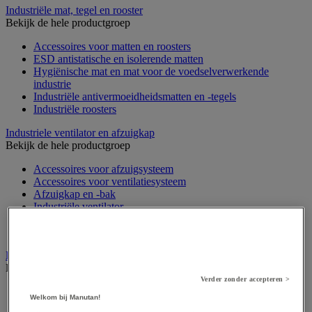
Industriële mat, tegel en rooster
Bekijk de hele productgroep
Accessoires voor matten en roosters
ESD antistatische en isolerende matten
Hygiënische mat en mat voor de voedselverwerkende
industrie
Industriële antivermoeidheidsmatten en -tegels
Industriële roosters
Industriele ventilator en afzuigkap
Bekijk de hele productgroep
Accessoires voor afzuigsysteem
Accessoires voor ventilatiesysteem
Afzuigkap en -bak
Industriële ventilator
Koppeling en verluchtingskoker
Rook afzuigkap
Laboratoriummeubilair
Bekijk de hele productgroep
Verder zonder accepteren >
Accessoires voor laboratoria
Welkom bij Manutan!
Laboratoriumkast