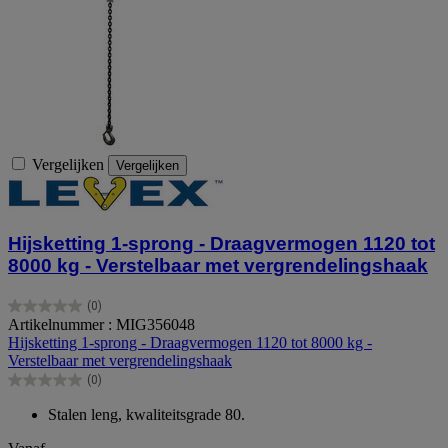
Vergelijken
Vergelijken
Hijsketting 1-sprong - Draagvermogen 1120 tot
8000 kg - Verstelbaar met vergrendelingshaak
(0)
0.0
Artikelnummer : MIG356048
van
Hijsketting 1-sprong - Draagvermogen 1120 tot 8000 kg -
de
Verstelbaar met vergrendelingshaak
5
(0)
sterren.
0.0
van
Stalen leng, kwaliteitsgrade 80.
de
5