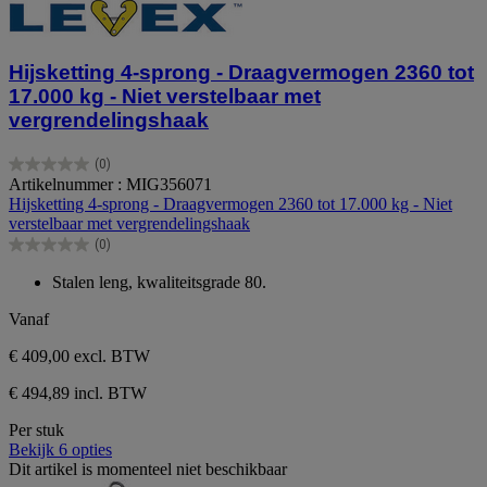
Hijsketting 4-sprong - Draagvermogen 2360 tot
17.000 kg - Niet verstelbaar met
vergrendelingshaak
(0)
0.0
Artikelnummer : MIG356071
van
Hijsketting 4-sprong - Draagvermogen 2360 tot 17.000 kg - Niet
de
verstelbaar met vergrendelingshaak
5
(0)
sterren.
0.0
van
Stalen leng, kwaliteitsgrade 80.
de
5
Vanaf
sterren.
€ 409,00
excl. BTW
€ 494,89 incl. BTW
Per stuk
Bekijk 6 opties
Dit artikel is momenteel niet beschikbaar