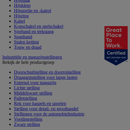
Hijshaak
Hijsklem
Hijspoelie en -katrol
Hijsring
Kabel
Kopschakel en snelschakel
Sjorband en trekstang
Spanband
Stalen ketting
Touw en draad
Industriële en magazijnstellingen
NOV 2025-NOV 2026
Bekijk de hele productgroep
NL
Doorschuifstelling en doorrolstelling
Draagarmstelling voor lange lasten
Entresol voor magazijn
Lichte stelling
Middelzware stelling
Palletstelling
Rek voor haspels en spoelen
Stelling voor detail- en groothandel
Stellingen voor de automobielindustrie
Voedingstelling
Zware stelling