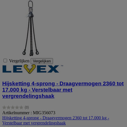
Vergelijken
Vergelijken
Hijsketting 4-sprong - Draagvermogen 2360 tot
17.000 kg - Verstelbaar met
vergrendelingshaak
(0)
0.0
Artikelnummer : MIG356073
van
Hijsketting 4-sprong - Draagvermogen 2360 tot 17.000 kg -
de
Verstelbaar met vergrendelingshaak
5