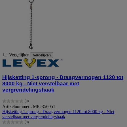
Vergelijken
Vergelijken
Hijsketting 1-sprong - Draagvermogen 1120 tot
8000 kg - Niet verstelbaar met
vergrendelingshaak
(0)
0.0
Artikelnummer : MIG356051
van
Hijsketting 1-sprong - Draagvermogen 1120 tot 8000 kg - Niet
de
verstelbaar met vergrendelingshaak
5
(0)
sterren.
0.0