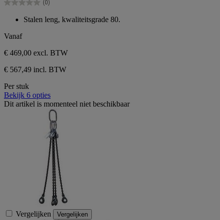
(0)
sterren.
0.0
van
Stalen leng, kwaliteitsgrade 80.
de
5
Vanaf
sterren.
€ 469,00
excl. BTW
€ 567,49 incl. BTW
Per stuk
Bekijk 6 opties
Dit artikel is momenteel niet beschikbaar
Vergelijken
Vergelijken