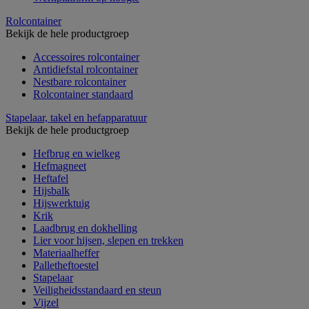
Rolcontainer
Bekijk de hele productgroep
Accessoires rolcontainer
Antidiefstal rolcontainer
Nestbare rolcontainer
Rolcontainer standaard
Stapelaar, takel en hefapparatuur
Bekijk de hele productgroep
Hefbrug en wielkeg
Hefmagneet
Heftafel
Hijsbalk
Hijswerktuig
Krik
Laadbrug en dokhelling
Lier voor hijsen, slepen en trekken
Materiaalheffer
Palletheftoestel
Stapelaar
Veiligheidsstandaard en steun
Vijzel