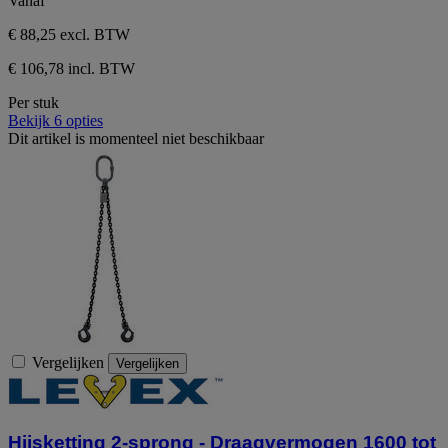
Vanaf
sterren.
€ 88,25
excl. BTW
€ 106,78 incl. BTW
Per stuk
Bekijk 6 opties
Dit artikel is momenteel niet beschikbaar
Vergelijken
Vergelijken
Hijsketting 2-sprong - Draagvermogen 1600 tot