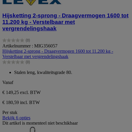
Hijsketting 2-sprong - Draagvermogen 1600 tot
11.200 kg - Verstelbaar met
vergrendelingshaak
(0)
0.0
Artikelnummer : MIG356057
van
Hijsketting 2-sprong - Draagvermogen 1600 tot 11.200 kg -
de
Verstelbaar met vergrendelingshaak
5
(0)
sterren.
0.0
van
Stalen leng, kwaliteitsgrade 80.
de
5
Vanaf
sterren.
€ 149,25
excl. BTW
€ 180,59 incl. BTW
Per stuk
Bekijk 6 opties
Dit artikel is momenteel niet beschikbaar