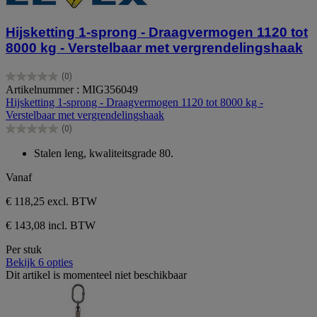
Hijsketting 1-sprong - Draagvermogen 1120 tot
8000 kg - Verstelbaar met vergrendelingshaak
(0)
0.0
Artikelnummer : MIG356049
van
Hijsketting 1-sprong - Draagvermogen 1120 tot 8000 kg -
de
Verstelbaar met vergrendelingshaak
5
(0)
sterren.
0.0
van
Stalen leng, kwaliteitsgrade 80.
de
5
Vanaf
sterren.
€ 118,25
excl. BTW
€ 143,08 incl. BTW
Per stuk
Bekijk 6 opties
Dit artikel is momenteel niet beschikbaar