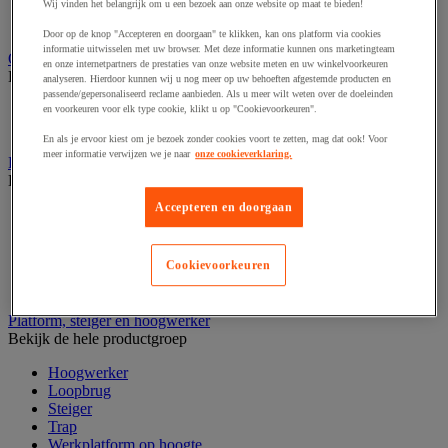
Laboratoriumladekast
Wij vinden het belangrijk om u een bezoek aan onze website op maat te bieden!
Laboratoriumtafel
Door op de knop "Accepteren en doorgaan" te klikken, kan ons platform via cookies
informatie uitwisselen met uw browser. Met deze informatie kunnen ons marketingteam
Opstapkruk, trap en ladder
en onze internetpartners de prestaties van onze website meten en uw winkelvoorkeuren
Bekijk de hele productgroep
analyseren. Hierdoor kunnen wij u nog meer op uw behoeften afgestemde producten en
passende/gepersonaliseerd reclame aanbieden. Als u meer wilt weten over de doeleinden
Ladder
en voorkeuren voor elk type cookie, klikt u op "Cookievoorkeuren".
Trapladder en opstapkruk
En als je ervoor kiest om je bezoek zonder cookies voort te zetten, mag dat ook! Voor
meer informatie verwijzen we je naar
onze cookieverklaring.
Palletwagen
Bekijk de hele productgroep
Accepteren en doorgaan
Elektrische pallettruck
Handpallettruck
Hoogheffende pallettruck
Cookievoorkeuren
Pallettruck met weegsysteem
Stapelaar
Platform, steiger en hoogwerker
Bekijk de hele productgroep
Hoogwerker
Loopbrug
Steiger
Trap
Werkplatform op hoogte