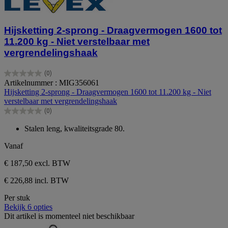
Hijsketting 2-sprong - Draagvermogen 1600 tot
11.200 kg - Niet verstelbaar met
vergrendelingshaak
(0)
0.0
Artikelnummer : MIG356061
van
Hijsketting 2-sprong - Draagvermogen 1600 tot 11.200 kg - Niet
de
verstelbaar met vergrendelingshaak
5
(0)
sterren.
0.0
van
Stalen leng, kwaliteitsgrade 80.
de
5
Vanaf
sterren.
€ 187,50
excl. BTW
€ 226,88 incl. BTW
Per stuk
Bekijk 6 opties
Dit artikel is momenteel niet beschikbaar