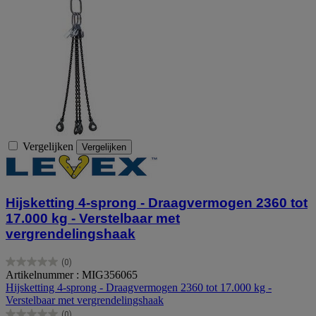
Vergelijken
Vergelijken
Hijsketting 4-sprong - Draagvermogen 2360 tot
17.000 kg - Verstelbaar met
vergrendelingshaak
(0)
0.0
Artikelnummer : MIG356065
van
Hijsketting 4-sprong - Draagvermogen 2360 tot 17.000 kg -
de
Verstelbaar met vergrendelingshaak
5
(0)