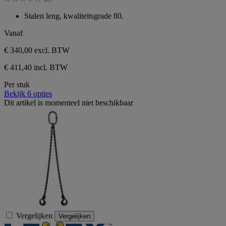
sterren.
0.0
van
Stalen leng, kwaliteitsgrade 80.
de
5
Vanaf
sterren.
€ 340,00
excl. BTW
€ 411,40 incl. BTW
Per stuk
Bekijk 6 opties
Dit artikel is momenteel niet beschikbaar
Vergelijken
Vergelijken