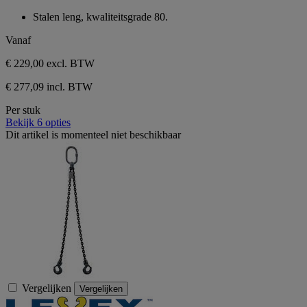
van
Stalen leng, kwaliteitsgrade 80.
de
5
Vanaf
sterren.
€ 229,00
excl. BTW
€ 277,09 incl. BTW
Per stuk
Bekijk 6 opties
Dit artikel is momenteel niet beschikbaar
Vergelijken
Vergelijken