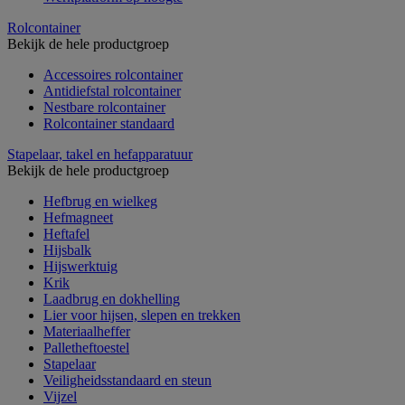
Rolcontainer
Bekijk de hele productgroep
Accessoires rolcontainer
Antidiefstal rolcontainer
Nestbare rolcontainer
Rolcontainer standaard
Stapelaar, takel en hefapparatuur
Bekijk de hele productgroep
Hefbrug en wielkeg
Hefmagneet
Heftafel
Hijsbalk
Hijswerktuig
Krik
Laadbrug en dokhelling
Lier voor hijsen, slepen en trekken
Materiaalheffer
Palletheftoestel
Stapelaar
Veiligheidsstandaard en steun
Vijzel