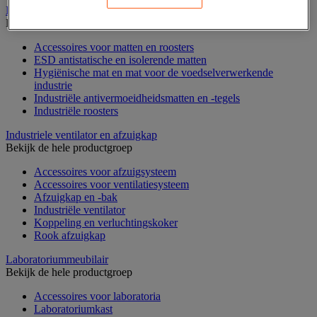
Industriële mat, tegel en rooster
Bekijk de hele productgroep
Accessoires voor matten en roosters
ESD antistatische en isolerende matten
Hygiënische mat en mat voor de voedselverwerkende
industrie
Industriële antivermoeidheidsmatten en -tegels
Industriële roosters
Industriele ventilator en afzuigkap
Bekijk de hele productgroep
Accessoires voor afzuigsysteem
Accessoires voor ventilatiesysteem
Afzuigkap en -bak
Industriële ventilator
Koppeling en verluchtingskoker
Rook afzuigkap
Laboratoriummeubilair
Bekijk de hele productgroep
Accessoires voor laboratoria
Laboratoriumkast