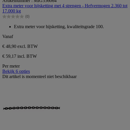
Artikelnummer : MIG356064
van
Extra meter voor hijsketting met 4 strengen - Hefvermogen 2.360 tot
de
17.000 kg
5
(0)
sterren.
0.0
van
Extra meter voor hijsketting, kwaliteitsgrade 100.
de
5
Vanaf
sterren.
€ 48,90
excl. BTW
€ 59,17 incl. BTW
Per meter
Bekijk 6 opties
Dit artikel is momenteel niet beschikbaar