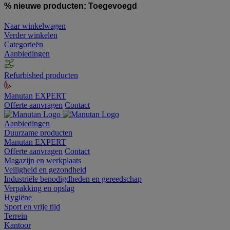
% nieuwe producten:
Toegevoegd
Naar winkelwagen
Verder winkelen
Categorieën
Aanbiedingen
Refurbished producten
Manutan EXPERT
Offerte aanvragen
Contact
Aanbiedingen
Duurzame producten
Manutan EXPERT
Offerte aanvragen
Contact
Magazijn en werkplaats
Veiligheid en gezondheid
Industriële benodigdheden en gereedschap
Verpakking en opslag
Hygiëne
Sport en vrije tijd
Terrein
Kantoor