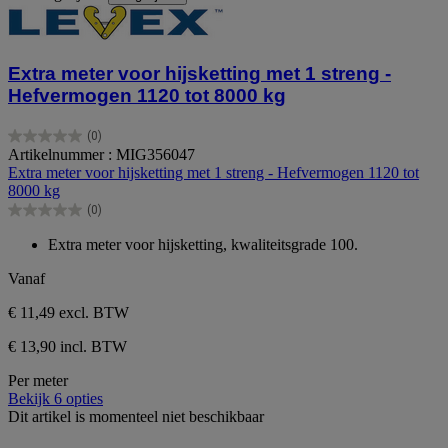
Extra meter voor hijsketting met 1 streng -
Hefvermogen 1120 tot 8000 kg
(0)
0.0
Artikelnummer : MIG356047
van
Extra meter voor hijsketting met 1 streng - Hefvermogen 1120 tot
de
8000 kg
5
(0)
sterren.
0.0
van
Extra meter voor hijsketting, kwaliteitsgrade 100.
de
5
Vanaf
sterren.
€ 11,49
excl. BTW
€ 13,90 incl. BTW
Per meter
Bekijk 6 opties
Dit artikel is momenteel niet beschikbaar