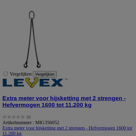
Vergelijken
Vergelijken
Extra meter voor hijsketting met 2 strengen -
Hefvermogen 1600 tot 11.200 kg
(0)
0.0
Artikelnummer : MIG356052
van
Extra meter voor hijsketting met 2 strengen - Hefvermogen 1600 tot
de
11.200 kg
5