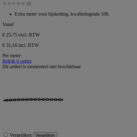
(0)
sterren.
0.0
van
Extra meter voor hijsketting, kwaliteitsgrade 100.
de
5
Vanaf
sterren.
€ 25,75
excl. BTW
€ 31,16 incl. BTW
Per meter
Bekijk 6 opties
Dit artikel is momenteel niet beschikbaar
Vergelijken
Vergelijken