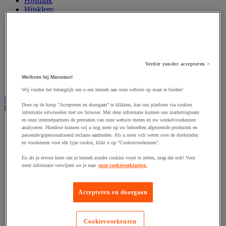
Hijshaak
Hijsklem
Hijspoelie en -katrol
Hijsring
Kabel
Kopschakel en snelschakel
Sjorband en trekstang
Spanband
Verder zonder accepteren >
Stalen ketting
Welkom bij Manutan!
Touw en draad
Wij vinden het belangrijk om u een bezoek aan onze website op maat te bieden!
Industriële en magazijnstellingen
Door op de knop "Accepteren en doorgaan" te klikken, kan ons platform via cookies
Bekijk de hele productgroep
informatie uitwisselen met uw browser. Met deze informatie kunnen ons marketingteam
en onze internetpartners de prestaties van onze website meten en uw winkelvoorkeuren
Doorschuifstelling en doorrolstelling
analyseren. Hierdoor kunnen wij u nog meer op uw behoeften afgestemde producten en
Draagarmstelling voor lange lasten
passende/gepersonaliseerd reclame aanbieden. Als u meer wilt weten over de doeleinden
Entresol voor magazijn
en voorkeuren voor elk type cookie, klikt u op "Cookievoorkeuren".
Lichte stelling
En als je ervoor kiest om je bezoek zonder cookies voort te zetten, mag dat ook! Voor
Middelzware stelling
meer informatie verwijzen we je naar
onze cookieverklaring.
Palletstelling
Rek voor haspels en spoelen
Stelling voor detail- en groothandel
Accepteren en doorgaan
Stellingen voor de automobielindustrie
Voedingstelling
Zware stelling
Cookievoorkeuren