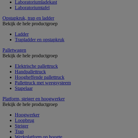
Laboratoriumladekast
Laboratoriumtafel
Opstapkruk, trap en ladder
Bekijk de hele productgroep
Ladder
Trapladder en opstapkruk
Palletwagen
Bekijk de hele productgroep
Elektrische pallettruck
Handpallettruck
Hoogheffende pallettruck
Pallettruck met weegsysteem
Stapelaar
Platform, steiger en hoogwerker
Bekijk de hele productgroep
Hoogwerker
Loopbrug
Steiger
Trap
Werkplatform op hoogte