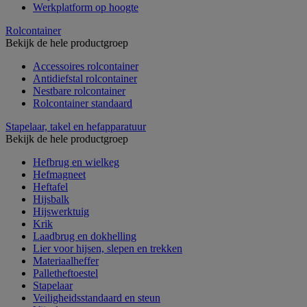
Werkplatform op hoogte
Rolcontainer
Bekijk de hele productgroep
Accessoires rolcontainer
Antidiefstal rolcontainer
Nestbare rolcontainer
Rolcontainer standaard
Stapelaar, takel en hefapparatuur
Bekijk de hele productgroep
Hefbrug en wielkeg
Hefmagneet
Heftafel
Hijsbalk
Hijswerktuig
Krik
Laadbrug en dokhelling
Lier voor hijsen, slepen en trekken
Materiaalheffer
Palletheftoestel
Stapelaar
Veiligheidsstandaard en steun