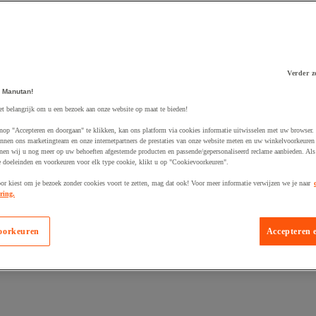
Verder z
 winkelwagen
 Manutan!
et belangrijk om u een bezoek aan onze website op maat te bieden!
nop "Accepteren en doorgaan" te klikken, kan ons platform via cookies informatie uitwisselen met uw browser.
nnen ons marketingteam en onze internetpartners de prestaties van onze website meten en uw winkelvoorkeuren 
nen wij u nog meer op uw behoeften afgestemde producten en passende/gepersonaliseerd reclame aanbieden. Als
 doeleinden en voorkeuren voor elk type cookie, klikt u op "Cookievoorkeuren".
oor kiest om je bezoek zonder cookies voort te zetten, mag dat ook! Voor meer informatie verwijzen we je naar
ring.
oorkeuren
Accepteren 