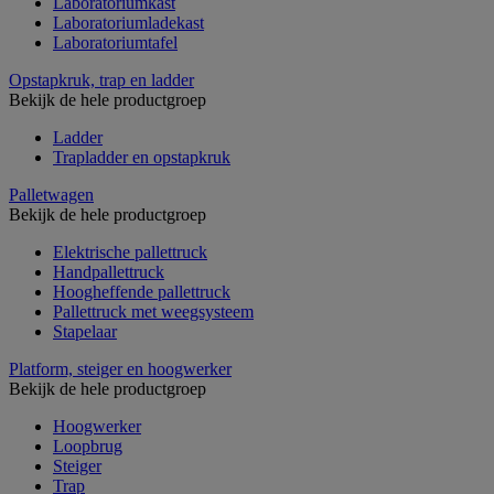
Laboratoriumkast
Laboratoriumladekast
Laboratoriumtafel
Opstapkruk, trap en ladder
Bekijk de hele productgroep
Ladder
Trapladder en opstapkruk
Palletwagen
Bekijk de hele productgroep
Elektrische pallettruck
Handpallettruck
Hoogheffende pallettruck
Pallettruck met weegsysteem
Stapelaar
Platform, steiger en hoogwerker
Bekijk de hele productgroep
Hoogwerker
Loopbrug
Steiger
Trap