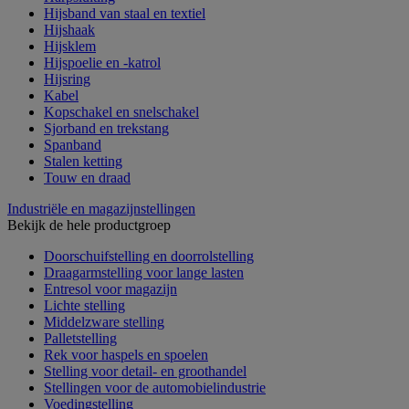
Hijsband van staal en textiel
Hijshaak
Hijsklem
Hijspoelie en -katrol
Hijsring
Kabel
Kopschakel en snelschakel
Sjorband en trekstang
Spanband
Stalen ketting
Touw en draad
Industriële en magazijnstellingen
Bekijk de hele productgroep
Doorschuifstelling en doorrolstelling
Draagarmstelling voor lange lasten
Entresol voor magazijn
Lichte stelling
Middelzware stelling
Palletstelling
Rek voor haspels en spoelen
Stelling voor detail- en groothandel
Stellingen voor de automobielindustrie
Voedingstelling