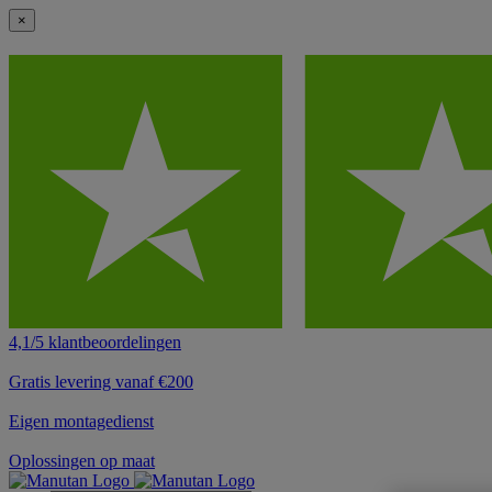
×
4,1/5 klantbeoordelingen
Gratis levering vanaf €200
Eigen montagedienst
Oplossingen op maat