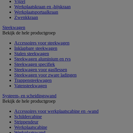
Vijzel
Werkplaatskraan en -hijskraan
Werkplaatsportaalkraan
Zwenkkraan
Steekwagen
Bekijk de hele productgroep
Accessoires voor steekwagen
Inklapbare steekwagen
Stalen steekwagen
Steekwagen aluminium en rvs
Steekwagen specifiek
Steekwagen voor gasflessen
Steekwagen voor zware ladingen
Trappensteekwagen
Vatensteekwagen
Systeem- en scheidingswand
Bekijk de hele productgroep
Accessoires voor werkplaatscabine en -wand
Schildercabine
Strippendeur
Werkplaatscabine
Werkplaatswand