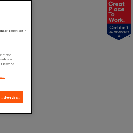
onder accepteren >
NOV 2025-NOV 2026
NL
 Met deze
analyseren.
 u meer wilt
onze
en doorgaan