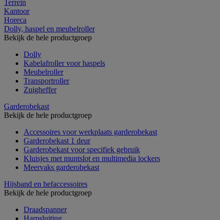
Terrein
Kantoor
Horeca
Dolly, haspel en meubelroller
Bekijk de hele productgroep
Dolly
Kabelafroller voor haspels
Meubelroller
Transportroller
Zuigheffer
Garderobekast
Bekijk de hele productgroep
Accessoires voor werkplaats garderobekast
Garderobekast 1 deur
Garderobekast voor specifiek gebruik
Kluisjes met muntslot en multimedia lockers
Meervaks garderobekast
Hijsband en hefaccessoires
Bekijk de hele productgroep
Draadspanner
Harpsluiting