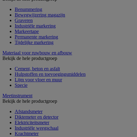
Benummering
Bewegwijzering magazijn
Graveren
Industriële markering
Markeertape
Permanente markering
Tijdelijke markering
Materiaal voor ruwbouw en afbouw
Bekijk de hele productgroep
Cement, beton en asfalt
Hulpstoffen en toevoegingsmiddelen
Lijm voor vloer en muur
Specie
Meetinstrument
Bekijk de hele productgroep
Afstandsmeter
Diktemeter en detector
Elektriciteitsmeter
Industriële weegschaal
Krachtmeter