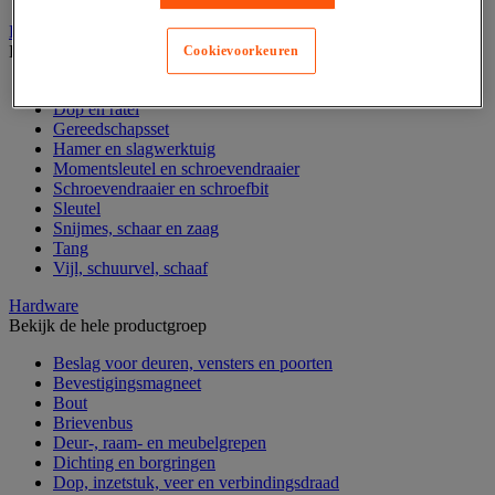
Handgereedschap
Bekijk de hele productgroep
Cookievoorkeuren
Bankschroef, extractor en klem
Dop en ratel
Gereedschapsset
Hamer en slagwerktuig
Momentsleutel en schroevendraaier
Schroevendraaier en schroefbit
Sleutel
Snijmes, schaar en zaag
Tang
Vijl, schuurvel, schaaf
Hardware
Bekijk de hele productgroep
Beslag voor deuren, vensters en poorten
Bevestigingsmagneet
Bout
Brievenbus
Deur-, raam- en meubelgrepen
Dichting en borgringen
Dop, inzetstuk, veer en verbindingsdraad