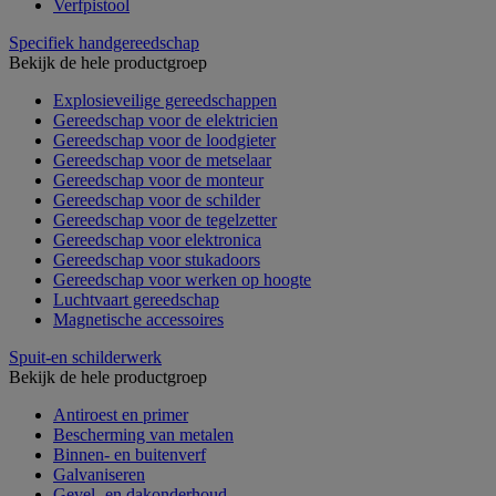
Verfpistool
Specifiek handgereedschap
Bekijk de hele productgroep
Explosieveilige gereedschappen
Gereedschap voor de elektricien
Gereedschap voor de loodgieter
Gereedschap voor de metselaar
Gereedschap voor de monteur
Gereedschap voor de schilder
Gereedschap voor de tegelzetter
Gereedschap voor elektronica
Gereedschap voor stukadoors
Gereedschap voor werken op hoogte
Luchtvaart gereedschap
Magnetische accessoires
Spuit-en schilderwerk
Bekijk de hele productgroep
Antiroest en primer
Bescherming van metalen
Binnen- en buitenverf
Galvaniseren
Gevel- en dakonderhoud