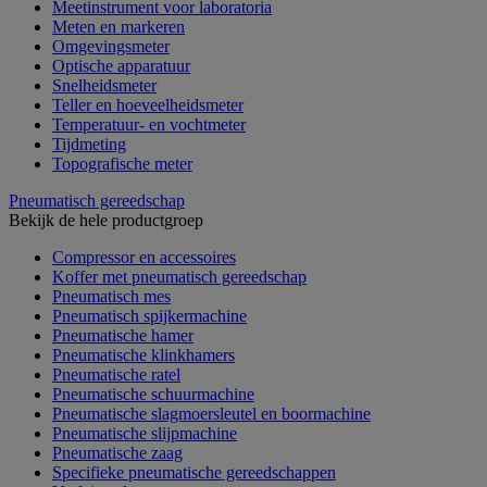
Meetinstrument voor laboratoria
Meten en markeren
Omgevingsmeter
Optische apparatuur
Snelheidsmeter
Teller en hoeveelheidsmeter
Temperatuur- en vochtmeter
Tijdmeting
Topografische meter
Pneumatisch gereedschap
Bekijk de hele productgroep
Compressor en accessoires
Koffer met pneumatisch gereedschap
Pneumatisch mes
Pneumatisch spijkermachine
Pneumatische hamer
Pneumatische klinkhamers
Pneumatische ratel
Pneumatische schuurmachine
Pneumatische slagmoersleutel en boormachine
Pneumatische slijpmachine
Pneumatische zaag
Specifieke pneumatische gereedschappen