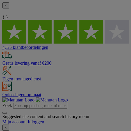
×
{ }
4,1/5 klantbeoordelingen
Gratis levering vanaf €200
Eigen montagedienst
Oplossingen op maat
Zoek
Suggested site content and search history menu
Mijn account
Inloggen
×