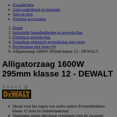
Zwaailichten
Auto-onderhoud en reparatie
Step en fiets
Voertuig accessoires
Home
Industriële benodigdheden en gereedschap
Elektrisch gereedschap
Draagbaar elektrisch gereedschap met snoer
Reciprozaag met snoer
(9)
Alligatorzaag 1600W 295mm klasse 12 - DEWALT
Alligatorzaag 1600W
295mm klasse 12 - DEWALT
(0)
Geen
scorewaarde.
Dezelfde
paginalink.
Ideaal voor het zagen van onder andere Porotonblokken
klasse 12 hout en isolatiemateriaal.
Duurzame motor met hoog vermogen voor de zwaarste