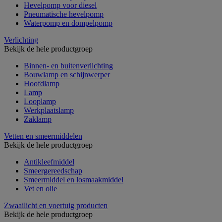
Hevelpomp voor diesel
Pneumatische hevelpomp
Waterpomp en dompelpomp
Verlichting
Bekijk de hele productgroep
Binnen- en buitenverlichting
Bouwlamp en schijnwerper
Hoofdlamp
Lamp
Looplamp
Werkplaatslamp
Zaklamp
Vetten en smeermiddelen
Bekijk de hele productgroep
Antikleefmiddel
Smeergereedschap
Smeermiddel en losmaakmiddel
Vet en olie
Zwaailicht en voertuig producten
Bekijk de hele productgroep