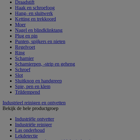
Draadstift
Haak en schroefoog
Hang- en sluitwerk
Ketting en trekkoord
Moer
Nagel en blindklinktang
Plug en pin
Punten, spijkers en nieten
Regelvoet
Ring
Scharnier
Scharnierpen, -strip en geheng
Schroef
Slot
Sluitknop en handgreep
Spie, pen en klem
Trildempend
Industrieel reinigen en ontvetten
Bekijk de hele productgroep
Industriële ontvetter
Industriële reiniger
Las onderhoud
Lekdetectie