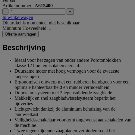
Per set
Artikelnummer
A615400
-
+
In winkelwagen
Dit artikel is momenteel niet beschikbaar
Minimum Hoeveelheid: 1
Offerte aanvragen
Beschrijving
Ideaal voor het zagen van onder andere Porotonblokken
klasse 12 hout en isolatiemateriaal.
Duurzame motor met hoog vermogen voor de zwaarste
toepassingen
Ergonomisch ontwerp met een rubberen handgreep voor een
optimale hanteerbaarheid en minder vermoeidheid
Duurzaam systeem met 2 tegensnijdende zaagblade
Makkelijk en snel zaagbladwisselsysteem beperkt het
tijdverlies
Lichtgewicht dankzij de aluminium behuizing van de
tandwielkast
Veiligheidsschakelaar voorkomt ongewenst aanschakelen van
de machine
Twee tegensnijdende zaagbladen verhinderen dat het