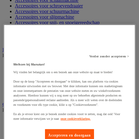
Accessoires voor schaafmachine
Accessoires voor schroevendraaier
Accessoires voor schuurmachine
Accessoires voor slijpmachine
Accessoires voor snij- en snoeigereedschap
Accessoires voor snij-schuurmachine
Accessoires voor spijkermachine
Accessoires voor zaag
Elektrische toebehoren en verlichting
Bekijk de hele productgroep
Verder zonder accepteren >
Welkom bij Manutan!
Accessoires voor elektrisch schakelpaneel
Batterij, oplader en kabel
Wij vinden het belangrijk om u een bezoek aan onze website op maat te bieden!
Elektrische kabel
Door op de knop "Accepteren en doorgaan" te klikken, kan ons platform via cookies
Elektrische uitrusting
informatie uitwisselen met uw browser. Met deze informatie kunnen ons marketingteam
Verlengsnoer, stekkerdoos en kapelhaspel
en onze internetpartners de prestaties van onze website meten en uw winkelvoorkeuren
Wandcontactdoos en schakelaar
analyseren. Hierdoor kunnen wij u nog meer op uw behoeften afgestemde producten en
passende/gepersonaliseerd reclame aanbieden. Als u meer wilt weten over de doeleinden
Gereedschap opbergen
en voorkeuren voor elk type cookie, klikt u op "Cookievoorkeuren".
Bekijk de hele productgroep
En als je ervoor kiest om je bezoek zonder cookies voort te zetten, mag dat ook! Voor
meer informatie verwijzen we je naar
onze cookieverklaring.
Assortimentsdoos en gereedschapkoffer
Gereedschapskist en opbergtas
Gereedschapskoffer en versterkte kist
Accepteren en doorgaan
Verrijdbare werktafel