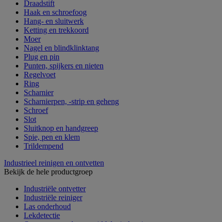
Draadstift
Haak en schroefoog
Hang- en sluitwerk
Ketting en trekkoord
Moer
Nagel en blindklinktang
Plug en pin
Punten, spijkers en nieten
Regelvoet
Ring
Scharnier
Scharnierpen, -strip en geheng
Schroef
Slot
Sluitknop en handgreep
Spie, pen en klem
Trildempend
Industrieel reinigen en ontvetten
Bekijk de hele productgroep
Industriële ontvetter
Industriële reiniger
Las onderhoud
Lekdetectie