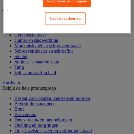
Accepteren en doorgaan
Handgereedschap
Bekijk de hele productgroep
Cookievoorkeuren
Bankschroef, extractor en klem
Dop en ratel
Gereedschapsset
Hamer en slagwerktuig
Momentsleutel en schroevendraaier
Schroevendraaier en schroefbit
Sleutel
Snijmes, schaar en zaag
Tang
Vijl, schuurvel, schaaf
Hardware
Bekijk de hele productgroep
Beslag voor deuren, vensters en poorten
Bevestigingsmagneet
Bout
Brievenbus
Deur-, raam- en meubelgrepen
Dichting en borgringen
Dop, inzetstuk, veer en verbindingsdraad