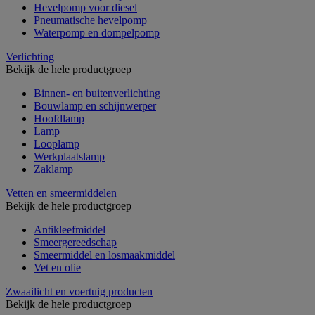
Hevelpomp voor diesel
Pneumatische hevelpomp
Waterpomp en dompelpomp
Verlichting
Bekijk de hele productgroep
Binnen- en buitenverlichting
Bouwlamp en schijnwerper
Hoofdlamp
Lamp
Looplamp
Werkplaatslamp
Zaklamp
Vetten en smeermiddelen
Bekijk de hele productgroep
Antikleefmiddel
Smeergereedschap
Smeermiddel en losmaakmiddel
Vet en olie
Zwaailicht en voertuig producten
Bekijk de hele productgroep