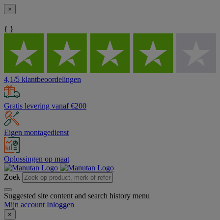
×
{ }
4,1/5 klantbeoordelingen
Gratis levering vanaf €200
Eigen montagedienst
Oplossingen op maat
Zoek
Suggested site content and search history menu
Mijn account
Inloggen
×