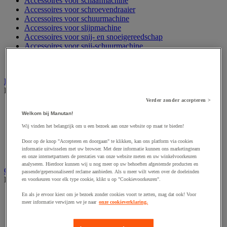
Accessoires voor schaafmachine
Accessoires voor schroevendraaier
Accessoires voor schuurmachine
Accessoires voor slijpmachine
Accessoires voor snij- en snoeigereedschap
Accessoires voor snij-schuurmachine
Accessoires voor spijkermachine
Accessoires voor zaag
Elektrische toebehoren en verlichting
Bekijk de hele productgroep
Verder zonder accepteren >
Accessoires voor elektrisch schakelpaneel
Welkom bij Manutan!
Batterij, oplader en kabel
Elektrische kabel
Wij vinden het belangrijk om u een bezoek aan onze website op maat te bieden!
Elektrische uitrusting
Door op de knop "Accepteren en doorgaan" te klikken, kan ons platform via cookies
Verlengsnoer, stekkerdoos en kapelhaspel
informatie uitwisselen met uw browser. Met deze informatie kunnen ons marketingteam
Wandcontactdoos en schakelaar
en onze internetpartners de prestaties van onze website meten en uw winkelvoorkeuren
analyseren. Hierdoor kunnen wij u nog meer op uw behoeften afgestemde producten en
Gereedschap opbergen
passende/gepersonaliseerd reclame aanbieden. Als u meer wilt weten over de doeleinden
Bekijk de hele productgroep
en voorkeuren voor elk type cookie, klikt u op "Cookievoorkeuren".
En als je ervoor kiest om je bezoek zonder cookies voort te zetten, mag dat ook! Voor
Assortimentsdoos en gereedschapkoffer
meer informatie verwijzen we je naar
onze cookieverklaring.
Gereedschapskist en opbergtas
Gereedschapskoffer en versterkte kist
Verrijdbare werktafel