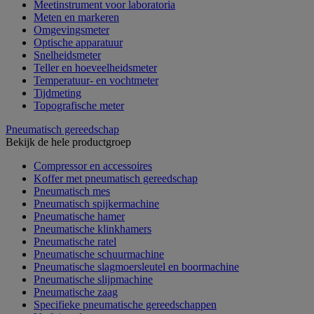
Meetinstrument voor laboratoria
Meten en markeren
Omgevingsmeter
Optische apparatuur
Snelheidsmeter
Teller en hoeveelheidsmeter
Temperatuur- en vochtmeter
Tijdmeting
Topografische meter
Pneumatisch gereedschap
Bekijk de hele productgroep
Compressor en accessoires
Koffer met pneumatisch gereedschap
Pneumatisch mes
Pneumatisch spijkermachine
Pneumatische hamer
Pneumatische klinkhamers
Pneumatische ratel
Pneumatische schuurmachine
Pneumatische slagmoersleutel en boormachine
Pneumatische slijpmachine
Pneumatische zaag
Specifieke pneumatische gereedschappen