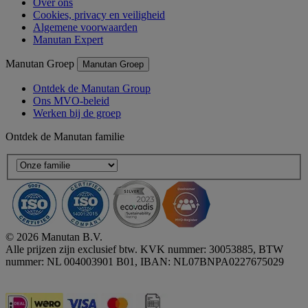
Over ons
Cookies, privacy en veiligheid
Algemene voorwaarden
Manutan Expert
Manutan Groep
Manutan Groep
Ontdek de Manutan Group
Ons MVO-beleid
Werken bij de groep
Ontdek de Manutan familie
© 2026 Manutan B.V.
Alle prijzen zijn exclusief btw. KVK nummer: 30053885, BTW
nummer: NL 004003901 B01, IBAN: NL07BNPA0227675029
Accessibility - some points not compliant