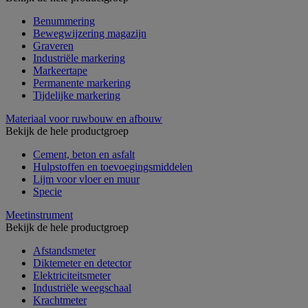
Benummering
Bewegwijzering magazijn
Graveren
Industriële markering
Markeertape
Permanente markering
Tijdelijke markering
Materiaal voor ruwbouw en afbouw
Bekijk de hele productgroep
Cement, beton en asfalt
Hulpstoffen en toevoegingsmiddelen
Lijm voor vloer en muur
Specie
Meetinstrument
Bekijk de hele productgroep
Afstandsmeter
Diktemeter en detector
Elektriciteitsmeter
Industriële weegschaal
Krachtmeter