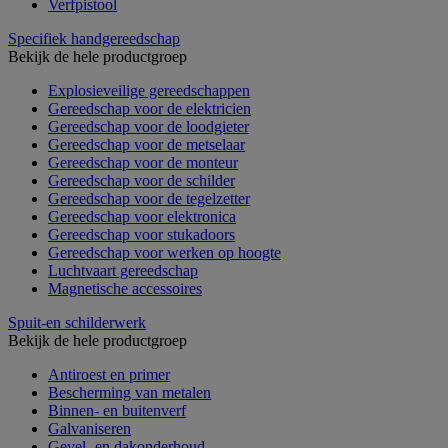
Verfpistool
Specifiek handgereedschap
Bekijk de hele productgroep
Explosieveilige gereedschappen
Gereedschap voor de elektricien
Gereedschap voor de loodgieter
Gereedschap voor de metselaar
Gereedschap voor de monteur
Gereedschap voor de schilder
Gereedschap voor de tegelzetter
Gereedschap voor elektronica
Gereedschap voor stukadoors
Gereedschap voor werken op hoogte
Luchtvaart gereedschap
Magnetische accessoires
Spuit-en schilderwerk
Bekijk de hele productgroep
Antiroest en primer
Bescherming van metalen
Binnen- en buitenverf
Galvaniseren
Gevel- en dakonderhoud