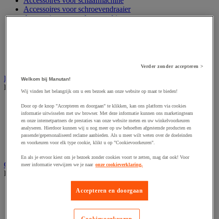
Accessoires voor schaafmachine
Accessoires voor schroevendraaier
Accessoires voor schuurmachine
Accessoires voor slijpmachine
Accessoires voor snij- en snoeigereedschap
Accessoires voor snij-schuurmachine
Accessoires voor spijkermachine
Accessoires voor zaag
Verder zonder accepteren >
Elektrische toebehoren en verlichting
Welkom bij Manutan!
Bekijk de hele productgroep
Wij vinden het belangrijk om u een bezoek aan onze website op maat te bieden!
Accessoires voor elektrisch schakelpaneel
Door op de knop "Accepteren en doorgaan" te klikken, kan ons platform via cookies
Batterij, oplader en kabel
informatie uitwisselen met uw browser. Met deze informatie kunnen ons marketingteam
Elektrische kabel
en onze internetpartners de prestaties van onze website meten en uw winkelvoorkeuren
analyseren. Hierdoor kunnen wij u nog meer op uw behoeften afgestemde producten en
Elektrische uitrusting
passende/gepersonaliseerd reclame aanbieden. Als u meer wilt weten over de doeleinden
Verlengsnoer, stekkerdoos en kapelhaspel
en voorkeuren voor elk type cookie, klikt u op "Cookievoorkeuren".
Wandcontactdoos en schakelaar
En als je ervoor kiest om je bezoek zonder cookies voort te zetten, mag dat ook! Voor
Gereedschap opbergen
meer informatie verwijzen we je naar
onze cookieverklaring.
Bekijk de hele productgroep
Assortimentsdoos en gereedschapkoffer
Accepteren en doorgaan
Gereedschapskist en opbergtas
Gereedschapskoffer en versterkte kist
Verrijdbare werktafel