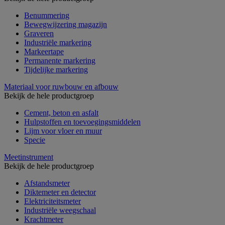
Benummering
Bewegwijzering magazijn
Graveren
Industriële markering
Markeertape
Permanente markering
Tijdelijke markering
Materiaal voor ruwbouw en afbouw
Bekijk de hele productgroep
Cement, beton en asfalt
Hulpstoffen en toevoegingsmiddelen
Lijm voor vloer en muur
Specie
Meetinstrument
Bekijk de hele productgroep
Afstandsmeter
Diktemeter en detector
Elektriciteitsmeter
Industriële weegschaal
Krachtmeter