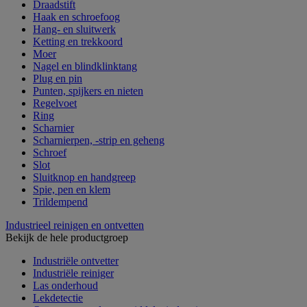
Draadstift
Haak en schroefoog
Hang- en sluitwerk
Ketting en trekkoord
Moer
Nagel en blindklinktang
Plug en pin
Punten, spijkers en nieten
Regelvoet
Ring
Scharnier
Scharnierpen, -strip en geheng
Schroef
Slot
Sluitknop en handgreep
Spie, pen en klem
Trildempend
Industrieel reinigen en ontvetten
Bekijk de hele productgroep
Industriële ontvetter
Industriële reiniger
Las onderhoud
Lekdetectie