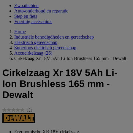
Zwaailichten
Auto-onderhoud en reparatie
Step en fiets
Voertuig accessoires
Home
Industriële benodigdheden en gereedschap
Elektrisch gereedschap
Snoerloos elektrisch gereedschap
Accucirkelzaag
(26)
Cirkelzaag Xr 18V 5Ah Li-Ion Brushless 165 mm - Dewalt
Cirkelzaag Xr 18V 5Ah Li-
Ion Brushless 165 mm -
Dewalt
(0)
Geen
scorewaarde.
Dezelfde
paginalink.
Ergonomische XR 18V cirkelzaag.