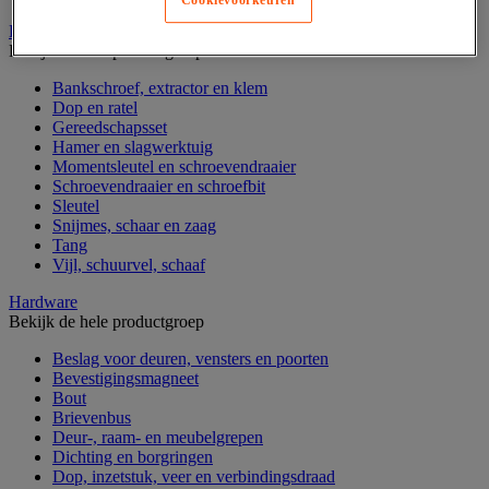
Cookievoorkeuren
Handgereedschap
Bekijk de hele productgroep
Bankschroef, extractor en klem
Dop en ratel
Gereedschapsset
Hamer en slagwerktuig
Momentsleutel en schroevendraaier
Schroevendraaier en schroefbit
Sleutel
Snijmes, schaar en zaag
Tang
Vijl, schuurvel, schaaf
Hardware
Bekijk de hele productgroep
Beslag voor deuren, vensters en poorten
Bevestigingsmagneet
Bout
Brievenbus
Deur-, raam- en meubelgrepen
Dichting en borgringen
Dop, inzetstuk, veer en verbindingsdraad