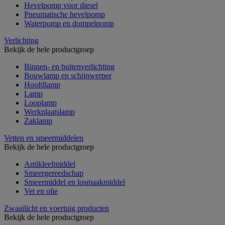
Hevelpomp voor diesel
Pneumatische hevelpomp
Waterpomp en dompelpomp
Verlichting
Bekijk de hele productgroep
Binnen- en buitenverlichting
Bouwlamp en schijnwerper
Hoofdlamp
Lamp
Looplamp
Werkplaatslamp
Zaklamp
Vetten en smeermiddelen
Bekijk de hele productgroep
Antikleefmiddel
Smeergereedschap
Smeermiddel en losmaakmiddel
Vet en olie
Zwaailicht en voertuig producten
Bekijk de hele productgroep