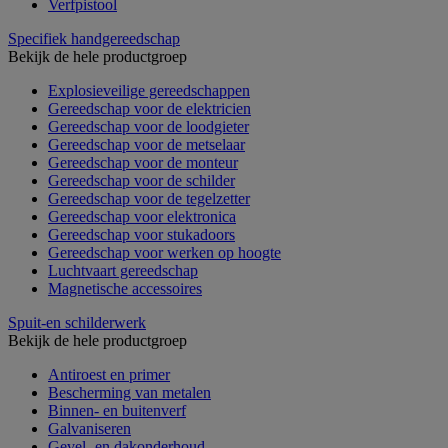
Verfpistool
Specifiek handgereedschap
Bekijk de hele productgroep
Explosieveilige gereedschappen
Gereedschap voor de elektricien
Gereedschap voor de loodgieter
Gereedschap voor de metselaar
Gereedschap voor de monteur
Gereedschap voor de schilder
Gereedschap voor de tegelzetter
Gereedschap voor elektronica
Gereedschap voor stukadoors
Gereedschap voor werken op hoogte
Luchtvaart gereedschap
Magnetische accessoires
Spuit-en schilderwerk
Bekijk de hele productgroep
Antiroest en primer
Bescherming van metalen
Binnen- en buitenverf
Galvaniseren
Gevel- en dakonderhoud