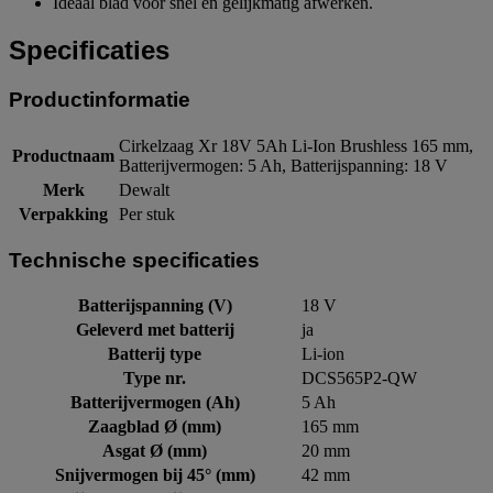
Ideaal blad voor snel en gelijkmatig afwerken.
Specificaties
Productinformatie
Cirkelzaag Xr 18V 5Ah Li-Ion Brushless 165 mm,
Productnaam
Batterijvermogen: 5 Ah, Batterijspanning: 18 V
Merk
Dewalt
Verpakking
Per stuk
Technische specificaties
Batterijspanning (V)
18 V
Geleverd met batterij
ja
Batterij type
Li-ion
Type nr.
DCS565P2-QW
Batterijvermogen (Ah)
5 Ah
Zaagblad Ø (mm)
165 mm
Asgat Ø (mm)
20 mm
Snijvermogen bij 45° (mm)
42 mm