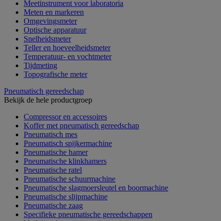
Meetinstrument voor laboratoria
Meten en markeren
Omgevingsmeter
Optische apparatuur
Snelheidsmeter
Teller en hoeveelheidsmeter
Temperatuur- en vochtmeter
Tijdmeting
Topografische meter
Pneumatisch gereedschap
Bekijk de hele productgroep
Compressor en accessoires
Koffer met pneumatisch gereedschap
Pneumatisch mes
Pneumatisch spijkermachine
Pneumatische hamer
Pneumatische klinkhamers
Pneumatische ratel
Pneumatische schuurmachine
Pneumatische slagmoersleutel en boormachine
Pneumatische slijpmachine
Pneumatische zaag
Specifieke pneumatische gereedschappen