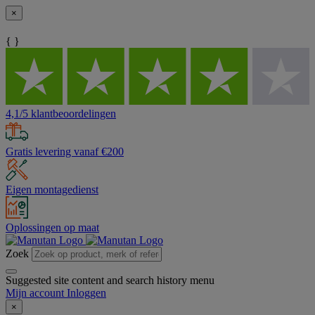
×
{ }
4,1/5 klantbeoordelingen
Gratis levering vanaf €200
Eigen montagedienst
Oplossingen op maat
Zoek
Suggested site content and search history menu
Mijn account
Inloggen
×