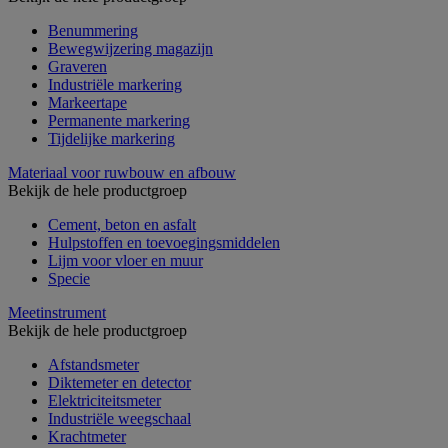
Benummering
Bewegwijzering magazijn
Graveren
Industriële markering
Markeertape
Permanente markering
Tijdelijke markering
Materiaal voor ruwbouw en afbouw
Bekijk de hele productgroep
Cement, beton en asfalt
Hulpstoffen en toevoegingsmiddelen
Lijm voor vloer en muur
Specie
Meetinstrument
Bekijk de hele productgroep
Afstandsmeter
Diktemeter en detector
Elektriciteitsmeter
Industriële weegschaal
Krachtmeter