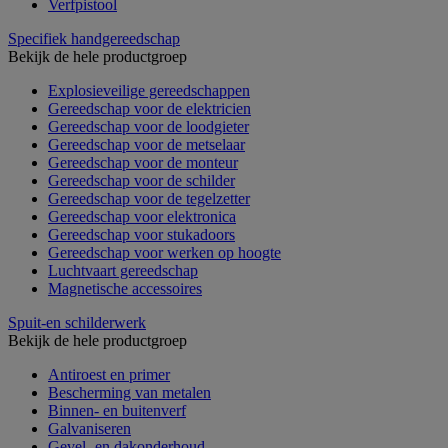
Verfpistool
Specifiek handgereedschap
Bekijk de hele productgroep
Explosieveilige gereedschappen
Gereedschap voor de elektricien
Gereedschap voor de loodgieter
Gereedschap voor de metselaar
Gereedschap voor de monteur
Gereedschap voor de schilder
Gereedschap voor de tegelzetter
Gereedschap voor elektronica
Gereedschap voor stukadoors
Gereedschap voor werken op hoogte
Luchtvaart gereedschap
Magnetische accessoires
Spuit-en schilderwerk
Bekijk de hele productgroep
Antiroest en primer
Bescherming van metalen
Binnen- en buitenverf
Galvaniseren
Gevel- en dakonderhoud