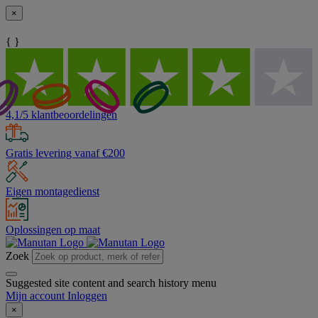
×
{ }
4,1/5 klantbeoordelingen
Gratis levering vanaf €200
Eigen montagedienst
Oplossingen op maat
Zoek
Suggested site content and search history menu
Mijn account
Inloggen
×