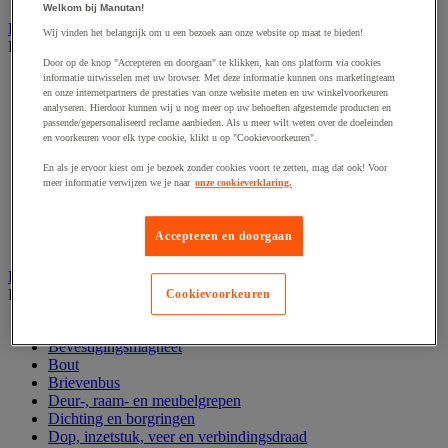
Welkom bij Manutan!
Handgereedschap
Wij vinden het belangrijk om u een bezoek aan onze website op maat te bieden!
Bekijk de hele productgroep
Door op de knop "Accepteren en doorgaan" te klikken, kan ons platform via cookies
Bankschroef, extractor en klem
informatie uitwisselen met uw browser. Met deze informatie kunnen ons marketingteam
en onze internetpartners de prestaties van onze website meten en uw winkelvoorkeuren
Dop en ratel
analyseren. Hierdoor kunnen wij u nog meer op uw behoeften afgestemde producten en
Gereedschapsset
passende/gepersonaliseerd reclame aanbieden. Als u meer wilt weten over de doeleinden
Hamer en slagwerktuig
en voorkeuren voor elk type cookie, klikt u op "Cookievoorkeuren".
Momentsleutel en schroevendraaier
Schroevendraaier en schroefbit
En als je ervoor kiest om je bezoek zonder cookies voort te zetten, mag dat ook! Voor
meer informatie verwijzen we je naar
onze cookieverklaring.
Sleutel
Snijmes, schaar en zaag
Tang
Accepteren en doorgaan
Vijl, schuurvel, schaaf
Hardware
Bekijk de hele productgroep
Cookievoorkeuren
Beslag voor deuren, vensters en poorten
Bevestigingsmagneet
Bout
Brievenbus
Deur-, raam- en meubelgrepen
Dichting en borgringen
Dop, inzetstuk, veer en verbindingsdraad