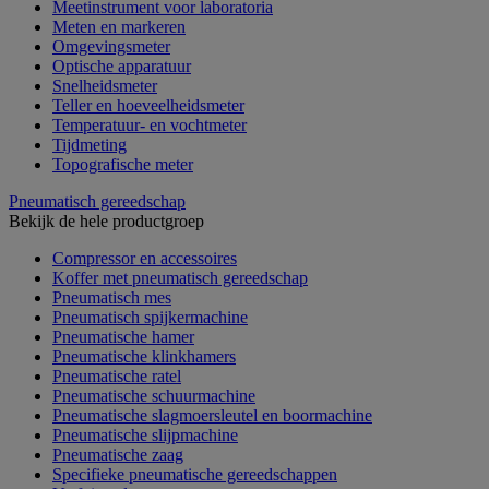
Meetinstrument voor laboratoria
Meten en markeren
Omgevingsmeter
Optische apparatuur
Snelheidsmeter
Teller en hoeveelheidsmeter
Temperatuur- en vochtmeter
Tijdmeting
Topografische meter
Pneumatisch gereedschap
Bekijk de hele productgroep
Compressor en accessoires
Koffer met pneumatisch gereedschap
Pneumatisch mes
Pneumatisch spijkermachine
Pneumatische hamer
Pneumatische klinkhamers
Pneumatische ratel
Pneumatische schuurmachine
Pneumatische slagmoersleutel en boormachine
Pneumatische slijpmachine
Pneumatische zaag
Specifieke pneumatische gereedschappen