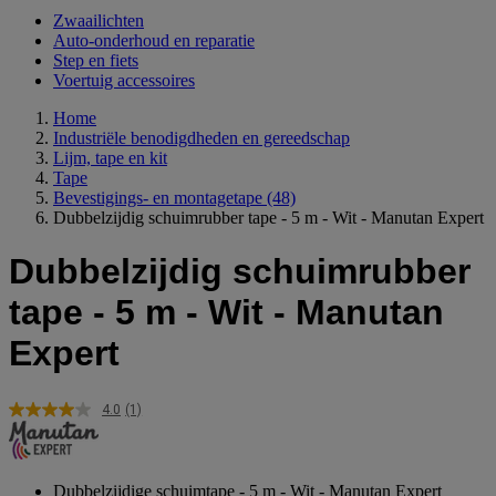
Zwaailichten
Auto-onderhoud en reparatie
Step en fiets
Voertuig accessoires
Home
Industriële benodigdheden en gereedschap
Lijm, tape en kit
Tape
Bevestigings- en montagetape
(48)
Dubbelzijdig schuimrubber tape - 5 m - Wit - Manutan Expert
Dubbelzijdig schuimrubber
tape - 5 m - Wit - Manutan
Expert
4.0
(1)
Lees
1
beoordeling.
Dezelfde
paginalink.
Dubbelzijdige schuimtape - 5 m - Wit - Manutan Expert