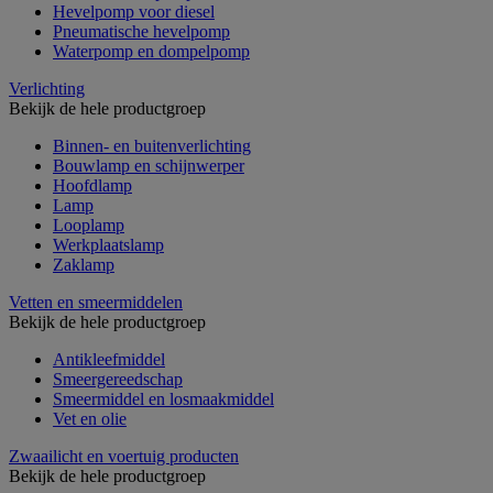
Hevelpomp voor diesel
Pneumatische hevelpomp
Waterpomp en dompelpomp
Verlichting
Bekijk de hele productgroep
Binnen- en buitenverlichting
Bouwlamp en schijnwerper
Hoofdlamp
Lamp
Looplamp
Werkplaatslamp
Zaklamp
Vetten en smeermiddelen
Bekijk de hele productgroep
Antikleefmiddel
Smeergereedschap
Smeermiddel en losmaakmiddel
Vet en olie
Zwaailicht en voertuig producten
Bekijk de hele productgroep