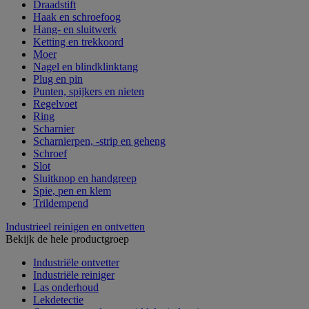
Draadstift
Haak en schroefoog
Hang- en sluitwerk
Ketting en trekkoord
Moer
Nagel en blindklinktang
Plug en pin
Punten, spijkers en nieten
Regelvoet
Ring
Scharnier
Scharnierpen, -strip en geheng
Schroef
Slot
Sluitknop en handgreep
Spie, pen en klem
Trildempend
Industrieel reinigen en ontvetten
Bekijk de hele productgroep
Industriële ontvetter
Industriële reiniger
Las onderhoud
Lekdetectie