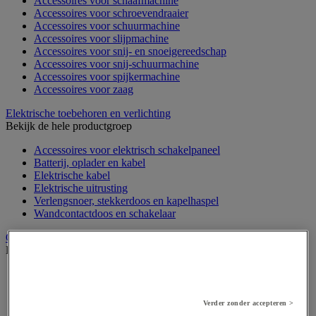
Accessoires voor schaafmachine
Accessoires voor schroevendraaier
Accessoires voor schuurmachine
Accessoires voor slijpmachine
Accessoires voor snij- en snoeigereedschap
Accessoires voor snij-schuurmachine
Accessoires voor spijkermachine
Accessoires voor zaag
Elektrische toebehoren en verlichting
Bekijk de hele productgroep
Accessoires voor elektrisch schakelpaneel
Batterij, oplader en kabel
Elektrische kabel
Elektrische uitrusting
Verlengsnoer, stekkerdoos en kapelhaspel
Wandcontactdoos en schakelaar
Gereedschap opbergen
Bekijk de hele productgroep
Assortimentsdoos en gereedschapkoffer
Gereedschapskist en opbergtas
Gereedschapskoffer en versterkte kist
Verder zonder accepteren >
Verrijdbare werktafel