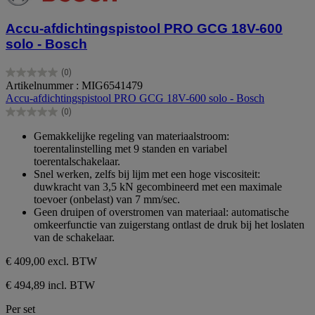
Accu-afdichtingspistool PRO GCG 18V-600
solo - Bosch
(0)
0.0
Artikelnummer : MIG6541479
van
Accu-afdichtingspistool PRO GCG 18V-600 solo - Bosch
de
(0)
5
0.0
sterren.
van
Gemakkelijke regeling van materiaalstroom:
de
toerentalinstelling met 9 standen en variabel
5
toerentalschakelaar.
sterren.
Snel werken, zelfs bij lijm met een hoge viscositeit:
duwkracht van 3,5 kN gecombineerd met een maximale
toevoer (onbelast) van 7 mm/sec.
Geen druipen of overstromen van materiaal: automatische
omkeerfunctie van zuigerstang ontlast de druk bij het loslaten
van de schakelaar.
€ 409,00
excl. BTW
€ 494,89 incl. BTW
Per set