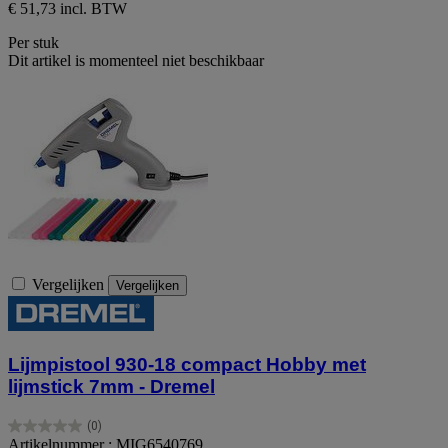
€ 51,73 incl. BTW
Per stuk
Dit artikel is momenteel niet beschikbaar
Vergelijken
Vergelijken
Lijmpistool 930-18 compact Hobby met
lijmstick 7mm - Dremel
(0)
0.0
Artikelnummer : MIG6540769