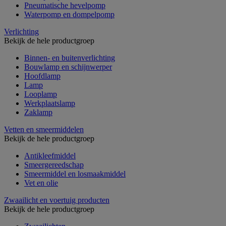
Pneumatische hevelpomp
Waterpomp en dompelpomp
Verlichting
Bekijk de hele productgroep
Binnen- en buitenverlichting
Bouwlamp en schijnwerper
Hoofdlamp
Lamp
Looplamp
Werkplaatslamp
Zaklamp
Vetten en smeermiddelen
Bekijk de hele productgroep
Antikleefmiddel
Smeergereedschap
Smeermiddel en losmaakmiddel
Vet en olie
Zwaailicht en voertuig producten
Bekijk de hele productgroep