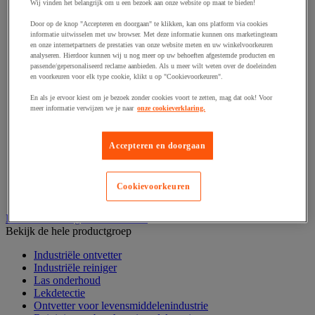
Haak en schroefoog
Wij vinden het belangrijk om u een bezoek aan onze website op maat te bieden!
Hang- en sluitwerk
Door op de knop "Accepteren en doorgaan" te klikken, kan ons platform via cookies
Ketting en trekkoord
informatie uitwisselen met uw browser. Met deze informatie kunnen ons marketingteam
Moer
en onze internetpartners de prestaties van onze website meten en uw winkelvoorkeuren
Nagel en blindklinktang
analyseren. Hierdoor kunnen wij u nog meer op uw behoeften afgestemde producten en
Plug en pin
passende/gepersonaliseerd reclame aanbieden. Als u meer wilt weten over de doeleinden
en voorkeuren voor elk type cookie, klikt u op "Cookievoorkeuren".
Punten, spijkers en nieten
Regelvoet
En als je ervoor kiest om je bezoek zonder cookies voort te zetten, mag dat ook! Voor
Ring
meer informatie verwijzen we je naar
onze cookieverklaring.
Scharnier
Scharnierpen, -strip en geheng
Schroef
Accepteren en doorgaan
Slot
Sluitknop en handgreep
Spie, pen en klem
Cookievoorkeuren
Trildempend
Industrieel reinigen en ontvetten
Bekijk de hele productgroep
Industriële ontvetter
Industriële reiniger
Las onderhoud
Lekdetectie
Ontvetter voor levensmiddelenindustrie