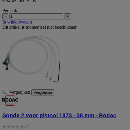
€ 54,45 incl. BTW
Per stuk
-
+
In winkelwagen
Dit artikel is momenteel niet beschikbaar
Vergelijken
Vergelijken
Sonde 2 voor pistool 1873 - 38 mm - Rodac
(0)
0.0