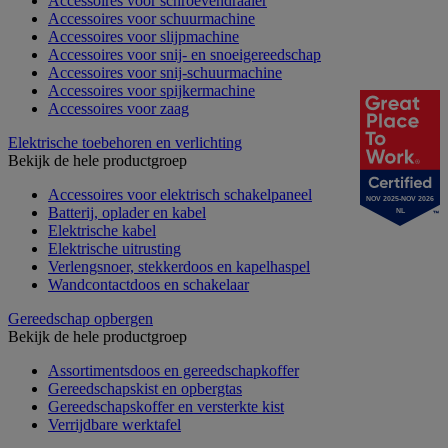
Accessoires voor schroevendraaier
Accessoires voor schuurmachine
Accessoires voor slijpmachine
Accessoires voor snij- en snoeigereedschap
Accessoires voor snij-schuurmachine
Accessoires voor spijkermachine
Accessoires voor zaag
Elektrische toebehoren en verlichting
Bekijk de hele productgroep
Accessoires voor elektrisch schakelpaneel
NOV 2025-NOV 2026
Batterij, oplader en kabel
NL
Elektrische kabel
Elektrische uitrusting
Verlengsnoer, stekkerdoos en kapelhaspel
Wandcontactdoos en schakelaar
Gereedschap opbergen
Bekijk de hele productgroep
Assortimentsdoos en gereedschapkoffer
Gereedschapskist en opbergtas
Gereedschapskoffer en versterkte kist
Verrijdbare werktafel