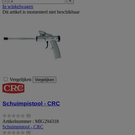
-
+
In winkelwagen
Dit artikel is momenteel niet beschikbaar
Vergelijken
Vergelijken
Schuimpistool - CRC
(0)
0.0
Artikelnummer : MIG294318
van
Schuimpistool - CRC
de
(0)
5
0.0