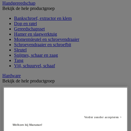
Handgereedschap
Bekijk de hele productgroep
Bankschroef, extractor en klem
Dop en ratel
Gereedschapsset
Hamer en slagwerktuig
Momentsleutel en schroevendraaier
Schroevendraaier en schroefbit
Sleutel
Snijmes, schaar en zaag
Tang
Vijl, schuurvel, schaaf
Hardware
Bekijk de hele productgroep
Beslag voor deuren, vensters en poorten
Bevestigingsmagneet
Bout
Brievenbus
Deur-, raam- en meubelgrepen
Dichting en borgringen
Verder zonder accepteren >
Dop, inzetstuk, veer en verbindingsdraad
Welkom bij Manutan!
Draadstift