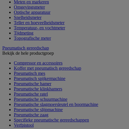
Meten en markeren
Omgevingsmeter
Optische apparatuur
Snelheidsmeter
Teller en hoeveelheidsmeter
Temperatuur- en vochtmeter
Tijdmeting
Topografische meter
Pneumatisch gereedschap
Bekijk de hele productgroep
Compressor en accessoires
Koffer met pneumatisch gereedschap
Pneumatisch mes
Pneumatisch spijkermachine
Pneumatische hamer
Pneumatische klinkhamers
Pneumatische ratel
Pneumatische schuurmachine
Pneumatische slagmoersleutel en boormachine
Pneumatische slijpmachine
Pneumatische zaag
Specifieke pneumatische gereedschappen
Verfpistool