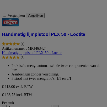
Vergelijken
Vergelijken
Handmatig lijmpistool PLX 50 - Loctite
(1)
5.0
Artikelnummer : MIG463424
van
Handmatig lijmpistool PLX 50 - Loctite
de
(1)
5
5.0
sterren.
van
Praktisch: mengt automatisch de twee componenten van de
1
de
lijm.
beoordeling
5
Aanbrengen zonder verspilling.
sterren.
Pistool met twee mengratio's: 1/1 en 2/1.
1
beoordeling
€ 113,00
excl. BTW
€ 136,73 incl. BTW
Per stuk