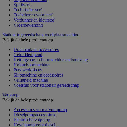
Spuitverf
Technische verf
Toebehoren voor verf
Verdunner en kleurstof
Vloerbewerking
Stationair gereedschap, werkplaatsmachine
Bekijk de hele productgroep
Draaibank en accessoires
Geluiddempend
Kettingzaag, schuurmachine en bandzaag
Kolomboormachine
Pers werkplaats
Slijpmachine en accessoires
Veiligheid machine
Voetstuk voor stationair gereedschap
Vatpomp
Bekijk de hele productgroep
Accessoires voor afvoerpomp
Dieselpompaccessoires
Elektrische vatpomp
Hevelpomp voor diesel