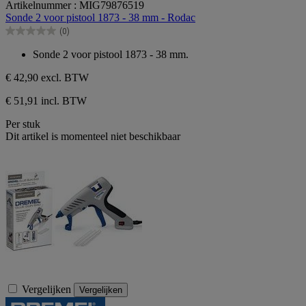
Artikelnummer : MIG79876519
van
Sonde 2 voor pistool 1873 - 38 mm - Rodac
de
(0)
5
0.0
sterren.
van
Sonde 2 voor pistool 1873 - 38 mm.
de
5
€ 42,90
excl. BTW
sterren.
€ 51,91 incl. BTW
Per stuk
Dit artikel is momenteel niet beschikbaar
Vergelijken
Vergelijken