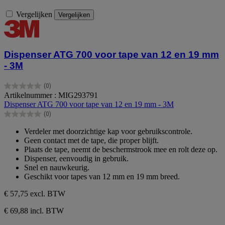
Vergelijken
Vergelijken
Dispenser ATG 700 voor tape van 12 en 19 mm
- 3M
(0)
0.0
Artikelnummer : MIG293791
van
Dispenser ATG 700 voor tape van 12 en 19 mm - 3M
de
(0)
5
0.0
sterren.
van
Verdeler met doorzichtige kap voor gebruikscontrole.
de
Geen contact met de tape, die proper blijft.
5
Plaats de tape, neemt de beschermstrook mee en rolt deze op.
sterren.
Dispenser, eenvoudig in gebruik.
Snel en nauwkeurig.
Geschikt voor tapes van 12 mm en 19 mm breed.
€ 57,75
excl. BTW
€ 69,88 incl. BTW