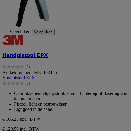
Vergelijken
Vergelijken
Handpistool EPX
(0)
0.0
Artikelnummer : MIG463445
van
Handpistool EPX
de
(0)
5
0.0
sterren.
van
Gebruiksvriendelijk pistool: zonder hantering of dosering van
de
de onderdelen.
5
Pistool, licht en betrouwbaar.
sterren.
Ligt goed in de hand.
€ 106,25
excl. BTW
€ 128,56 incl. BTW