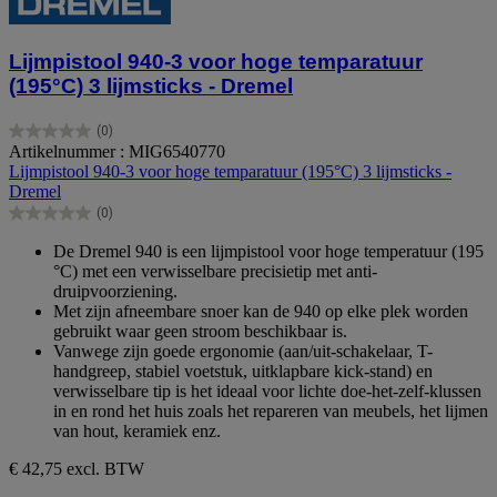
Lijmpistool 940-3 voor hoge temparatuur
(195°C) 3 lijmsticks - Dremel
(0)
0.0
Artikelnummer : MIG6540770
van
Lijmpistool 940-3 voor hoge temparatuur (195°C) 3 lijmsticks -
de
Dremel
5
(0)
sterren.
0.0
van
De Dremel 940 is een lijmpistool voor hoge temperatuur (195
de
°C) met een verwisselbare precisietip met anti-
5
druipvoorziening.
sterren.
Met zijn afneembare snoer kan de 940 op elke plek worden
gebruikt waar geen stroom beschikbaar is.
Vanwege zijn goede ergonomie (aan/uit-schakelaar, T-
handgreep, stabiel voetstuk, uitklapbare kick-stand) en
verwisselbare tip is het ideaal voor lichte doe-het-zelf-klussen
in en rond het huis zoals het repareren van meubels, het lijmen
van hout, keramiek enz.
€ 42,75
excl. BTW