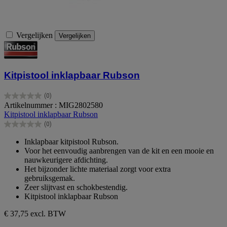
Vergelijken
Vergelijken
Kitpistool inklapbaar Rubson
(0)
0.0
Artikelnummer : MIG2802580
van
Kitpistool inklapbaar Rubson
de
(0)
5
0.0
sterren.
van
Inklapbaar kitpistool Rubson.
de
Voor het eenvoudig aanbrengen van de kit en een mooie en
5
nauwkeurigere afdichting.
sterren.
Het bijzonder lichte materiaal zorgt voor extra
gebruiksgemak.
Zeer slijtvast en schokbestendig.
Kitpistool inklapbaar Rubson
€ 37,75
excl. BTW