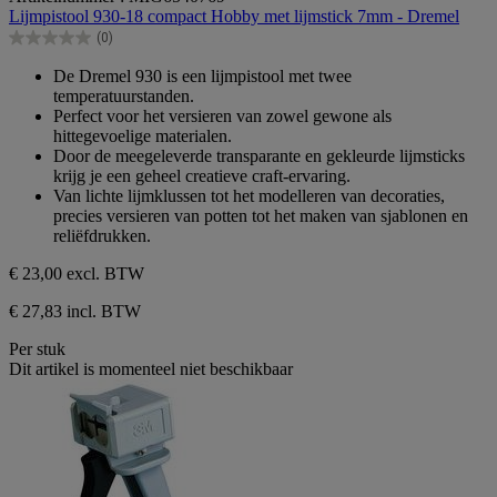
van
Lijmpistool 930-18 compact Hobby met lijmstick 7mm - Dremel
de
(0)
5
0.0
sterren.
van
De Dremel 930 is een lijmpistool met twee
de
temperatuurstanden.
5
Perfect voor het versieren van zowel gewone als
sterren.
hittegevoelige materialen.
Door de meegeleverde transparante en gekleurde lijmsticks
krijg je een geheel creatieve craft-ervaring.
Van lichte lijmklussen tot het modelleren van decoraties,
precies versieren van potten tot het maken van sjablonen en
reliëfdrukken.
€ 23,00
excl. BTW
€ 27,83 incl. BTW
Per stuk
Dit artikel is momenteel niet beschikbaar