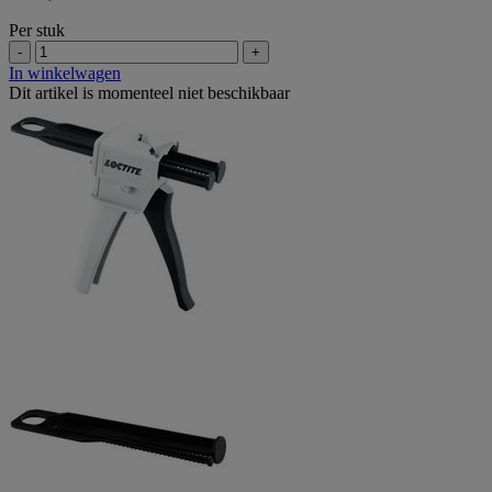
Per stuk
-
+
In winkelwagen
Dit artikel is momenteel niet beschikbaar