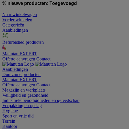
% nieuwe producten:
Toegevoegd
Naar winkelwagen
Verder winkelen
Categorieën
Aanbiedingen
Refurbished producten
Manutan EXPERT
Offerte aanvragen
Contact
Aanbiedingen
Duurzame producten
Manutan EXPERT
Offerte aanvragen
Contact
Magazijn en werkplaats
Veiligheid en gezondheid
Industriële benodigdheden en gereedschap
Verpakking en opslag
Hygiëne
Sport en vrije tijd
Terrein
Kantoor