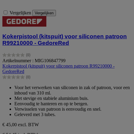
Vergelijken
Vergelijken
Kokerpistool (kitspuit) voor siliconen patroon
R99210000 - GedoreRed
(0)
0.0
Artikelnummer : MIG106847799
van
Kokerpistool (kitspuit) voor siliconen patroon R99210000 -
de
GedoreRed
5
(0)
sterren.
0.0
van
Voor het verwerken van siliconen in zak of patroon, voor een
de
inhoud van 310 ml.
5
Met stevige en stabiele aluminium buis.
sterren.
Eenvoudig te hanteren en op te bergen.
Verwisselen van patroon is eenvoudig en snel.
Geleverd met 3 tubes.
€ 45,00
excl. BTW