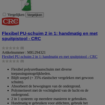
Vergelijken
Vergelijken
Flexibel PU-schuim 2 in 1: handmatig en met
spuitpistool - CRC
(0)
0.0
Artikelnummer : MIG294321
van
Flexibel PU-schuim 2 in 1: handmatig en met spuitpistool - CRC
de
(0)
5
0.0
sterren.
van
Flexibel polyurethaanschuim met diverse
de
toepassingsmogelijkheden.
5
Blijft soepel (+ 35% elastischer vergeleken met gewoon
sterren.
schuim).
Absorbeert de bewegingen van de ondergrond.
Polymeriseert met de vochtigheid van de lucht en de
ondergrond.
2 in 1 systeem: op meerdere manieren te gebruiken.
Handmatig te gebruiken voor afdichten, gebruik het