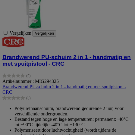
Vergelijken
Vergelijken
Brandwerend PU-schuim 2 in 1 - handmatig en
met spuitpistool - CRC
(0)
0.0
Artikelnummer : MIG294325
van
Brandwerend PU-schuim 2 in 1 - handmatig en met spuitpistool -
de
CRC
5
(0)
sterren.
0.0
van
Polyurethaanschuim, brandwerend gedurende 2 uur, voor
de
verschillende ondergronden.
5
Bestand tegen hoge en lage temperaturen: permanent: -40°C
sterren.
tot +90°C tijdelijk: -40°C tot +130°C.
Polymeriseert door luchtvochtigheid (wordt tijdens de