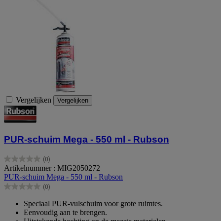
Vergelijken
Vergelijken
PUR-schuim Mega - 550 ml - Rubson
(0)
0.0
Artikelnummer : MIG2050272
van
PUR-schuim Mega - 550 ml - Rubson
de
(0)
5
0.0
sterren.
van
Speciaal PUR-vulschuim voor grote ruimtes.
de
Eenvoudig aan te brengen.
5