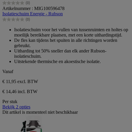
(0)
0.0
Artikelnummer : MIG100596478
van
Isolatieschuim Energie - Rubson
de
(0)
5
0.0
sterren.
van
Isolatieschuim voor het vullen van tussenruimten en holtes op
de
moeilijk bereikbare plaatsen, met een korte uithardingstijd.
5
De fles kan tijdens het spuiten in alle richtingen worden
sterren.
gebruikt.
Uitharding tot 50% sneller dan elk ander Rubson-
isolatieschuim.
Uitstekende thermische en akoestische isolatie.
Vanaf
€ 11,95
excl. BTW
€ 14,46 incl. BTW
Per stuk
Bekijk 2 opties
Dit artikel is momenteel niet beschikbaar