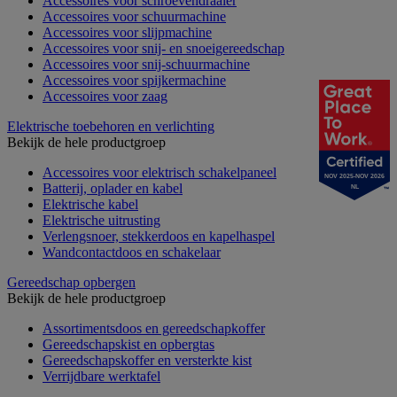
Accessoires voor schroevendraaier
Accessoires voor schuurmachine
Accessoires voor slijpmachine
Accessoires voor snij- en snoeigereedschap
Accessoires voor snij-schuurmachine
Accessoires voor spijkermachine
Accessoires voor zaag
Elektrische toebehoren en verlichting
Bekijk de hele productgroep
Accessoires voor elektrisch schakelpaneel
NOV 2025-NOV 2026
Batterij, oplader en kabel
NL
Elektrische kabel
Elektrische uitrusting
Verlengsnoer, stekkerdoos en kapelhaspel
Wandcontactdoos en schakelaar
Gereedschap opbergen
Bekijk de hele productgroep
Assortimentsdoos en gereedschapkoffer
Gereedschapskist en opbergtas
Gereedschapskoffer en versterkte kist
Verrijdbare werktafel