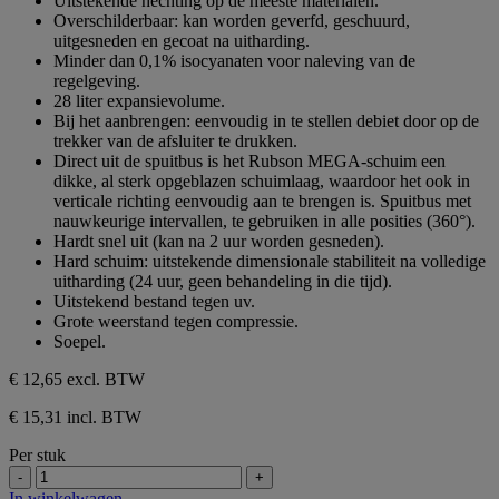
Uitstekende hechting op de meeste materialen.
sterren.
Overschilderbaar: kan worden geverfd, geschuurd,
uitgesneden en gecoat na uitharding.
Minder dan 0,1% isocyanaten voor naleving van de
regelgeving.
28 liter expansievolume.
Bij het aanbrengen: eenvoudig in te stellen debiet door op de
trekker van de afsluiter te drukken.
Direct uit de spuitbus is het Rubson MEGA-schuim een
dikke, al sterk opgeblazen schuimlaag, waardoor het ook in
verticale richting eenvoudig aan te brengen is. Spuitbus met
nauwkeurige intervallen, te gebruiken in alle posities (360°).
Hardt snel uit (kan na 2 uur worden gesneden).
Hard schuim: uitstekende dimensionale stabiliteit na volledige
uitharding (24 uur, geen behandeling in die tijd).
Uitstekend bestand tegen uv.
Grote weerstand tegen compressie.
Soepel.
€ 12,65
excl. BTW
€ 15,31 incl. BTW
Per stuk
-
+
In winkelwagen