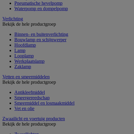
Pneumatische hevelpomp
Waterpomp en dompelpomp
Verlichting
Bekijk de hele productgroep
Binnen- en buitenverlichting
Bouwlamp en schijnwerper
Hoofdlamp
Lamp
Looplamp
Werkplaatslamp
Zaklamp
Vetten en smeermiddelen
Bekijk de hele productgroep
Antikleefmiddel
Smeergereedschap
Smeermiddel en losmaakmiddel
Vet en olie
Zwaailicht en voertuig producten
Bekijk de hele productgroep