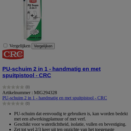
Vergelijken
Vergelijken
PU-schuim 2 in 1 - handmatig en met
spuitpistool - CRC
(0)
0.0
Artikelnummer : MIG294328
van
PU-schuim 2 in 1 - handmatig en met spuitpistool - CRC
de
(0)
5
0.0
sterren.
van
PU-schuim dat eenvoudig te gebruiken is, kan worden bedekt
de
met een afwerkingplamuur of met verf.
5
Geschikt voor waterdichtheid, isolatie, vullen en bevestiging.
sterren.
Zet tot wel 2/3 keer uit ten opzichte van het toegepaste