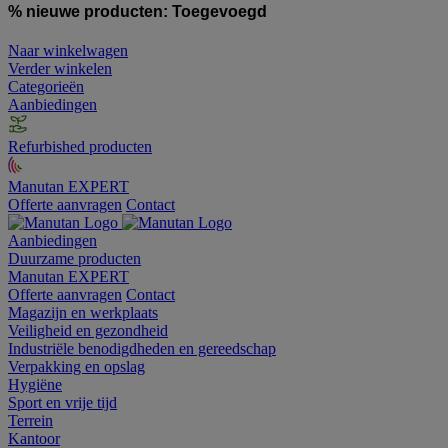
% nieuwe producten:
Toegevoegd
Naar winkelwagen
Verder winkelen
Categorieën
Aanbiedingen
Refurbished producten
Manutan EXPERT
Offerte aanvragen
Contact
Aanbiedingen
Duurzame producten
Manutan EXPERT
Offerte aanvragen
Contact
Magazijn en werkplaats
Veiligheid en gezondheid
Industriële benodigdheden en gereedschap
Verpakking en opslag
Hygiëne
Sport en vrije tijd
Terrein
Kantoor