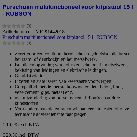
Purschuim multifunctioneel voor kitpistool 15 l
- RUBSON
(0)
0.0
Artikelnummer : MIG91442018
van
Purschuim multifunctioneel voor kitpistool 15 l - RUBSON
de
(0)
5
0.0
sterren.
van
Zorgt voor een continue thermische en geluidsisolatie tussen
de
het raam- of deurkozijn en het metselwerk.
5
Isolatie en opvulling van holtes en scheuren in metselwerk,
sterren.
bekisting van leidingen en elektrische leidingen.
Geluidsisolatie.
Fixeren en stabiliseren van kwetsbare voorwerpen.
Compatibel met de meeste bouwmaterialen: beton, hout,
vezelcement, gips, metaal enz.
met uitzondering van polyethyleen, Teflon® en andere
kunststoffen.
Voor andere materialen raden wij aan eerst te testen of onze
technische adviesdienst te raadplegen.
€ 16,99
excl. BTW
€ 20,56 incl. BTW