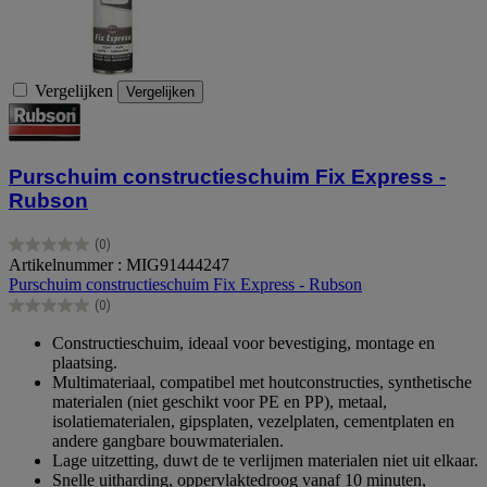
Vergelijken
Vergelijken
Purschuim constructieschuim Fix Express -
Rubson
(0)
0.0
Artikelnummer : MIG91444247
van
Purschuim constructieschuim Fix Express - Rubson
de
(0)
5
0.0
sterren.
van
Constructieschuim, ideaal voor bevestiging, montage en
de
plaatsing.
5
Multimateriaal, compatibel met houtconstructies, synthetische
sterren.
materialen (niet geschikt voor PE en PP), metaal,
isolatiematerialen, gipsplaten, vezelplaten, cementplaten en
andere gangbare bouwmaterialen.
Lage uitzetting, duwt de te verlijmen materialen niet uit elkaar.
Snelle uitharding, oppervlaktedroog vanaf 10 minuten,