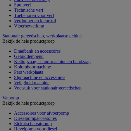
Spuitverf
Technische verf
Toebehoren voor verf
Verdunner en kleurstof
Vloerbewerking
Stationair gereedschap, werkplaatsmachine
Bekijk de hele productgroep
Draaibank en accessoires
Geluiddempend
Kettingzaag, schuurmachine en bandzaag
Kolomboormachine
Pers werkplaats
Slijpmachine en accessoires
Veiligheid machine
Voetstuk voor stationair gereedschap
Vatpomp
Bekijk de hele productgroep
Accessoires voor afvoerpomp
Dieselpompaccessoires
Elektrische vatpomp
Hevelpomp voor diesel