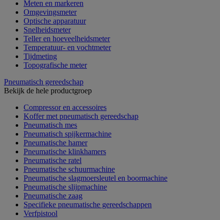
Meten en markeren
Omgevingsmeter
Optische apparatuur
Snelheidsmeter
Teller en hoeveelheidsmeter
Temperatuur- en vochtmeter
Tijdmeting
Topografische meter
Pneumatisch gereedschap
Bekijk de hele productgroep
Compressor en accessoires
Koffer met pneumatisch gereedschap
Pneumatisch mes
Pneumatisch spijkermachine
Pneumatische hamer
Pneumatische klinkhamers
Pneumatische ratel
Pneumatische schuurmachine
Pneumatische slagmoersleutel en boormachine
Pneumatische slijpmachine
Pneumatische zaag
Specifieke pneumatische gereedschappen
Verfpistool