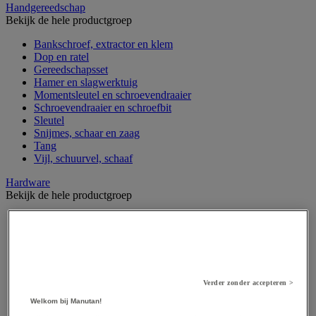
Handgereedschap
Bekijk de hele productgroep
Bankschroef, extractor en klem
Dop en ratel
Gereedschapsset
Hamer en slagwerktuig
Momentsleutel en schroevendraaier
Schroevendraaier en schroefbit
Sleutel
Snijmes, schaar en zaag
Tang
Vijl, schuurvel, schaaf
Hardware
Bekijk de hele productgroep
Beslag voor deuren, vensters en poorten
Bevestigingsmagneet
Bout
Brievenbus
Deur-, raam- en meubelgrepen
Dichting en borgringen
Verder zonder accepteren >
Dop, inzetstuk, veer en verbindingsdraad
Welkom bij Manutan!
Draadstift