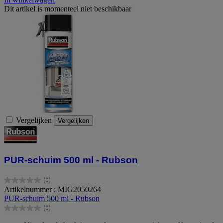
Dit artikel is momenteel niet beschikbaar
Vergelijken
Vergelijken
PUR-schuim 500 ml - Rubson
(0)
0.0
Artikelnummer : MIG2050264
van
PUR-schuim 500 ml - Rubson
de
(0)
5
0.0
sterren.
van