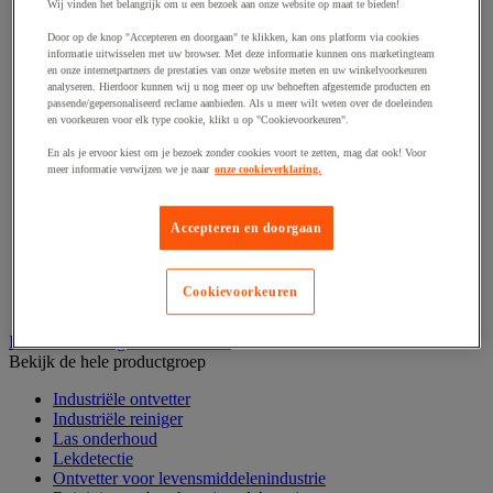
Haak en schroefoog
Wij vinden het belangrijk om u een bezoek aan onze website op maat te bieden!
Hang- en sluitwerk
Door op de knop "Accepteren en doorgaan" te klikken, kan ons platform via cookies
Ketting en trekkoord
informatie uitwisselen met uw browser. Met deze informatie kunnen ons marketingteam
Moer
en onze internetpartners de prestaties van onze website meten en uw winkelvoorkeuren
Nagel en blindklinktang
analyseren. Hierdoor kunnen wij u nog meer op uw behoeften afgestemde producten en
Plug en pin
passende/gepersonaliseerd reclame aanbieden. Als u meer wilt weten over de doeleinden
en voorkeuren voor elk type cookie, klikt u op "Cookievoorkeuren".
Punten, spijkers en nieten
Regelvoet
En als je ervoor kiest om je bezoek zonder cookies voort te zetten, mag dat ook! Voor
Ring
meer informatie verwijzen we je naar
onze cookieverklaring.
Scharnier
Scharnierpen, -strip en geheng
Schroef
Accepteren en doorgaan
Slot
Sluitknop en handgreep
Spie, pen en klem
Cookievoorkeuren
Trildempend
Industrieel reinigen en ontvetten
Bekijk de hele productgroep
Industriële ontvetter
Industriële reiniger
Las onderhoud
Lekdetectie
Ontvetter voor levensmiddelenindustrie