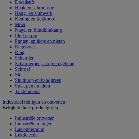
Draadstift
Haak en schroefoog
Hang- en sluitwerk
Ketting en trekkoord
Moer
Nagel en blindklinktang
Plug en pin
Punten, spijkers en nieten
Regelvoet
Ring
Scharnier
Scharnierpen, -strip en geheng
Schroef
Slot
Sluitknop en handgreep
Spie, pen en klem
Trildempend
Industrieel reinigen en ontvetten
Bekijk de hele productgroep
Industriële ontvetter
Industriële reiniger
Las onderhoud
Lekdetectie