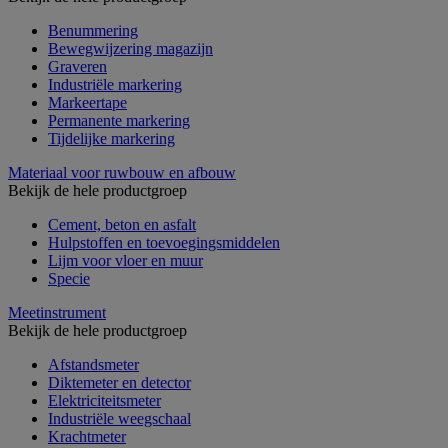
Benummering
Bewegwijzering magazijn
Graveren
Industriële markering
Markeertape
Permanente markering
Tijdelijke markering
Materiaal voor ruwbouw en afbouw
Bekijk de hele productgroep
Cement, beton en asfalt
Hulpstoffen en toevoegingsmiddelen
Lijm voor vloer en muur
Specie
Meetinstrument
Bekijk de hele productgroep
Afstandsmeter
Diktemeter en detector
Elektriciteitsmeter
Industriële weegschaal
Krachtmeter