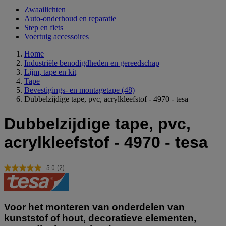
Zwaailichten
Auto-onderhoud en reparatie
Step en fiets
Voertuig accessoires
Home
Industriële benodigdheden en gereedschap
Lijm, tape en kit
Tape
Bevestigings- en montagetape
(48)
Dubbelzijdige tape, pvc, acrylkleefstof - 4970 - tesa
Dubbelzijdige tape, pvc,
acrylkleefstof - 4970 - tesa
5.0
(2)
Lees
2
beoordelingen.
Dezelfde
paginalink.
Voor het monteren van onderdelen van
kunststof of hout, decoratieve elementen,