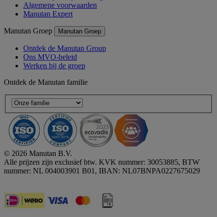
Algemene voorwaarden
Manutan Expert
Manutan Groep
Manutan Groep
Ontdek de Manutan Group
Ons MVO-beleid
Werken bij de groep
Ontdek de Manutan familie
© 2026 Manutan B.V.
Alle prijzen zijn exclusief btw. KVK nummer: 30053885, BTW
nummer: NL 004003901 B01, IBAN: NL07BNPA0227675029
Accessibility - some points not compliant