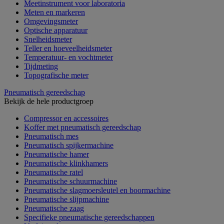
Meetinstrument voor laboratoria
Meten en markeren
Omgevingsmeter
Optische apparatuur
Snelheidsmeter
Teller en hoeveelheidsmeter
Temperatuur- en vochtmeter
Tijdmeting
Topografische meter
Pneumatisch gereedschap
Bekijk de hele productgroep
Compressor en accessoires
Koffer met pneumatisch gereedschap
Pneumatisch mes
Pneumatisch spijkermachine
Pneumatische hamer
Pneumatische klinkhamers
Pneumatische ratel
Pneumatische schuurmachine
Pneumatische slagmoersleutel en boormachine
Pneumatische slijpmachine
Pneumatische zaag
Specifieke pneumatische gereedschappen