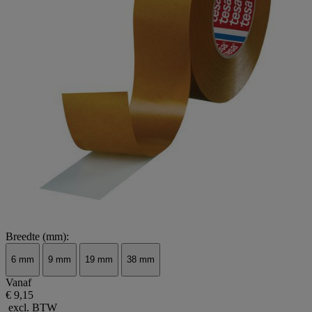
Breedte (mm):
6 mm
9 mm
19 mm
38 mm
Vanaf
€ 9,15
excl. BTW