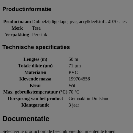
Productinformatie
Productnaam
Dubbelzijdige tape, pvc, acrylkleefstof - 4970 - tesa
Merk
Tesa
Verpakking
Per stuk
Technische specificaties
Lengtes (m)
50 m
Totale dikte (µm)
71 µm
Materialen
PVC
Klevende massa
199704556
Kleur
Wit
Max. gebruikstemperatuur (°C)
70 °C
Oorsprong van het product
Gemaakt in Duitsland
Klantgarantie
3 jaar
Documentatie
Selecteer je product om de beschikbare documenten te tonen