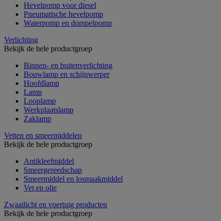
Hevelpomp voor diesel
Pneumatische hevelpomp
Waterpomp en dompelpomp
Verlichting
Bekijk de hele productgroep
Binnen- en buitenverlichting
Bouwlamp en schijnwerper
Hoofdlamp
Lamp
Looplamp
Werkplaatslamp
Zaklamp
Vetten en smeermiddelen
Bekijk de hele productgroep
Antikleefmiddel
Smeergereedschap
Smeermiddel en losmaakmiddel
Vet en olie
Zwaailicht en voertuig producten
Bekijk de hele productgroep