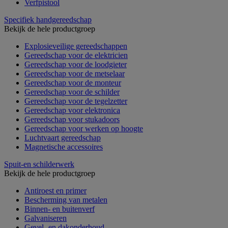
Verfpistool
Specifiek handgereedschap
Bekijk de hele productgroep
Explosieveilige gereedschappen
Gereedschap voor de elektricien
Gereedschap voor de loodgieter
Gereedschap voor de metselaar
Gereedschap voor de monteur
Gereedschap voor de schilder
Gereedschap voor de tegelzetter
Gereedschap voor elektronica
Gereedschap voor stukadoors
Gereedschap voor werken op hoogte
Luchtvaart gereedschap
Magnetische accessoires
Spuit-en schilderwerk
Bekijk de hele productgroep
Antiroest en primer
Bescherming van metalen
Binnen- en buitenverf
Galvaniseren
Gevel- en dakonderhoud