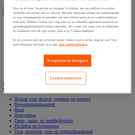
Handgereedschap
Door op de knop "Accepteren en doorgaan" te klikken, kan ons platform via cookies
informatie uitwisselen met uw browser. Met deze informatie kunnen ons marketingteam
Bekijk de hele productgroep
en onze internetpartners de prestaties van onze website meten en uw winkelvoorkeuren
analyseren. Hierdoor kunnen wij u nog meer op uw behoeften afgestemde producten en
Bankschroef, extractor en klem
passende/gepersonaliseerd reclame aanbieden. Als u meer wilt weten over de doeleinden
Dop en ratel
en voorkeuren voor elk type cookie, klikt u op "Cookievoorkeuren".
Gereedschapsset
Hamer en slagwerktuig
En als je ervoor kiest om je bezoek zonder cookies voort te zetten, mag dat ook! Voor
meer informatie verwijzen we je naar
onze cookieverklaring.
Momentsleutel en schroevendraaier
Schroevendraaier en schroefbit
Sleutel
Accepteren en doorgaan
Snijmes, schaar en zaag
Tang
Vijl, schuurvel, schaaf
Cookievoorkeuren
Hardware
Bekijk de hele productgroep
Beslag voor deuren, vensters en poorten
Bevestigingsmagneet
Bout
Brievenbus
Deur-, raam- en meubelgrepen
Dichting en borgringen
Dop, inzetstuk, veer en verbindingsdraad