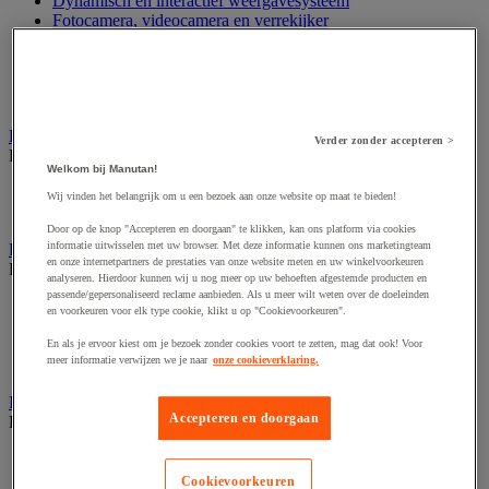
Dynamisch en interactief weergavesysteem
Fotocamera, videocamera en verrekijker
Professionele audio en geluidsopname
Projectie en videoprojectie-apparatuur
Studioverlichting en accessoires
Tv, dvd-speler en Blu-ray
Bewegwijzering en aanduidingsborden
Verder zonder accepteren >
Bekijk de hele productgroep
Welkom bij Manutan!
Deurnaambord
Wij vinden het belangrijk om u een bezoek aan onze website op maat te bieden!
Pictogram
Door op de knop "Accepteren en doorgaan" te klikken, kan ons platform via cookies
informatie uitwisselen met uw browser. Met deze informatie kunnen ons marketingteam
Folderrek en -houder
en onze internetpartners de prestaties van onze website meten en uw winkelvoorkeuren
Bekijk de hele productgroep
analyseren. Hierdoor kunnen wij u nog meer op uw behoeften afgestemde producten en
passende/gepersonaliseerd reclame aanbieden. Als u meer wilt weten over de doeleinden
Folderrek
en voorkeuren voor elk type cookie, klikt u op "Cookievoorkeuren".
Mobiel folderrek
Tafel folderstandaard
En als je ervoor kiest om je bezoek zonder cookies voort te zetten, mag dat ook! Voor
meer informatie verwijzen we je naar
onze cookieverklaring.
Wandfolderhouder
Inname en beheer van geld
Accepteren en doorgaan
Bekijk de hele productgroep
Barcode scanner en accessoires
Biljettenteller/sorteerder en valsgelddetector
Cookievoorkeuren