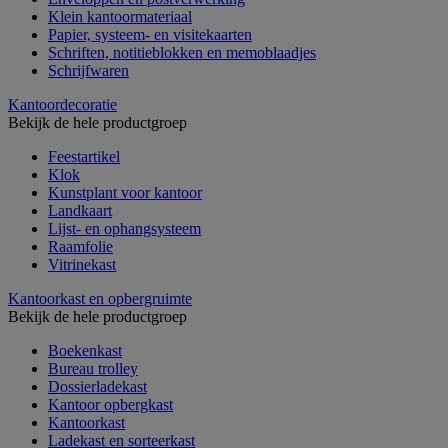
Klein kantoormateriaal
Papier, systeem- en visitekaarten
Schriften, notitieblokken en memoblaadjes
Schrijfwaren
Kantoordecoratie
Bekijk de hele productgroep
Feestartikel
Klok
Kunstplant voor kantoor
Landkaart
Lijst- en ophangsysteem
Raamfolie
Vitrinekast
Kantoorkast en opbergruimte
Bekijk de hele productgroep
Boekenkast
Bureau trolley
Dossierladekast
Kantoor opbergkast
Kantoorkast
Ladekast en sorteerkast