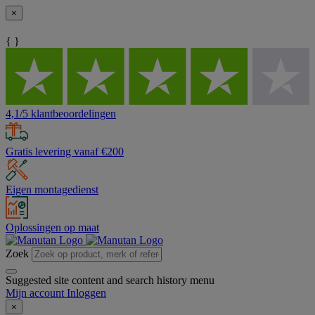
×
{ }
4,1/5 klantbeoordelingen
Gratis levering vanaf €200
Eigen montagedienst
Oplossingen op maat
Zoek
Suggested site content and search history menu
Mijn account
Inloggen
×