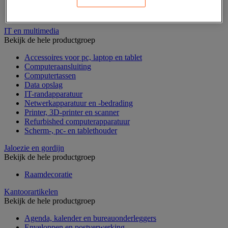
Geldkist
Valsgelddetectie en geldtelmachine
IT en multimedia
Bekijk de hele productgroep
Accessoires voor pc, laptop en tablet
Computeraansluiting
Computertassen
Data opslag
IT-randapparatuur
Netwerkapparatuur en -bedrading
Printer, 3D-printer en scanner
Refurbished computerapparatuur
Scherm-, pc- en tablethouder
Jaloezie en gordijn
Bekijk de hele productgroep
Raamdecoratie
Kantoorartikelen
Bekijk de hele productgroep
Agenda, kalender en bureauonderleggers
Enveloppen en postverwerking