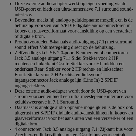
Deze externe audio-adapter werkt op eigen voeding via de
USB-poort en biedt een ultra-immersieve 7.1 surround sound-
interface.
Bovendien maakt hij analogo geluidopname mogelijk en is de
behuizing voorzien van S/PDIF digitale audioconnectoren in
koper- en glasvezelformaat voor aansluiting op een versterker
of digitale bron.
Productvoordelen 8-kanaals audio-uitgang (7.1) met surround
sound-effect Volumeregeling direct op de behuizing.
Zelfvoeding via USB 2.0-poort Kenmerken: 4 connectoren
Jack 3.5 analoge uitgang 7.1: Side: Stekker voor 2 HP
rechter- en linkerkant C-sub: Stekker voor HP midden en
onderkast Rear: Stekker voor 2 HP rechts- en linksachter
Front: Stekkr voor 2 HP rechts- en linksvoor 1
ingangsconnector Jack analoge lijn (Line In) 2 SPDIF
ingangsstekkers
Deze externe audio-adapter wordt door de USB-poort van
stroom voorzien en biedt een ultra-meeslepende interface voor
geluidsweergave in 7.1 Surround.
Daarnaast is analoge audio-opname mogelijk en is de box ook
uitgerust met S/PDIF digitale audio-aansluitingen in koper- en
glasvezelformaat voor het aansluiten van een versterker of een
digitale bron.
4 connectoren Jack 3.5 analoge uitgang 7.1: Zijkant: bus voor
2 rechter- en linkerzijluidsprekers C-sub: bus voor centrale