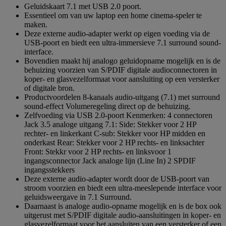
Geluidskaart 7.1 met USB 2.0 poort.
Essentieel om van uw laptop een home cinema-speler te
maken.
Deze externe audio-adapter werkt op eigen voeding via de
USB-poort en biedt een ultra-immersieve 7.1 surround sound-
interface.
Bovendien maakt hij analogo geluidopname mogelijk en is de
behuizing voorzien van S/PDIF digitale audioconnectoren in
koper- en glasvezelformaat voor aansluiting op een versterker
of digitale bron.
Productvoordelen 8-kanaals audio-uitgang (7.1) met surround
sound-effect Volumeregeling direct op de behuizing.
Zelfvoeding via USB 2.0-poort Kenmerken: 4 connectoren
Jack 3.5 analoge uitgang 7.1: Side: Stekker voor 2 HP
rechter- en linkerkant C-sub: Stekker voor HP midden en
onderkast Rear: Stekker voor 2 HP rechts- en linksachter
Front: Stekkr voor 2 HP rechts- en linksvoor 1
ingangsconnector Jack analoge lijn (Line In) 2 SPDIF
ingangsstekkers
Deze externe audio-adapter wordt door de USB-poort van
stroom voorzien en biedt een ultra-meeslepende interface voor
geluidsweergave in 7.1 Surround.
Daarnaast is analoge audio-opname mogelijk en is de box ook
uitgerust met S/PDIF digitale audio-aansluitingen in koper- en
glasvezelformaat voor het aansluiten van een versterker of een