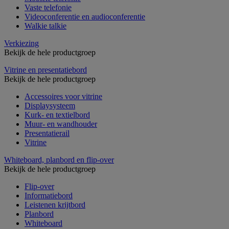
Vaste telefonie
Videoconferentie en audioconferentie
Walkie talkie
Verkiezing
Bekijk de hele productgroep
Vitrine en presentatiebord
Bekijk de hele productgroep
Accessoires voor vitrine
Displaysysteem
Kurk- en textielbord
Muur- en wandhouder
Presentatierail
Vitrine
Whiteboard, planbord en flip-over
Bekijk de hele productgroep
Flip-over
Informatiebord
Leistenen krijtbord
Planbord
Whiteboard