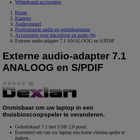
Whiteboard accessoires
Home
Kantoor
Audiovisueel
Professionele audio en geluidsopname
Accessoires voor microfoon en audio
(9)
Externe audio-adapter 7.1 ANALOOG en S/PDIF
Externe audio-adapter 7.1
ANALOOG en S/PDIF
(0)
Geen
scorewaarde.
Dezelfde
paginalink.
Onmisbaar om uw laptop in een
thuisbioscoopspeler te veranderen.
Geluidskaart 7.1 met USB 2.0 poort.
Essentieel om van uw laptop een home cinema-speler te
maken.