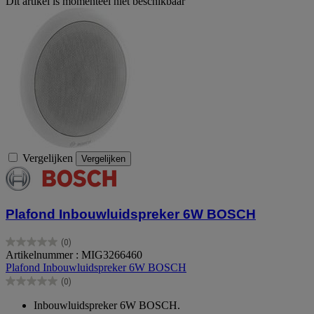
Dit artikel is momenteel niet beschikbaar
Vergelijken
Vergelijken
Plafond Inbouwluidspreker 6W BOSCH
(0)
0.0
Artikelnummer : MIG3266460
van
Plafond Inbouwluidspreker 6W BOSCH
de
(0)
5
0.0
sterren.
van
Inbouwluidspreker 6W BOSCH.
de