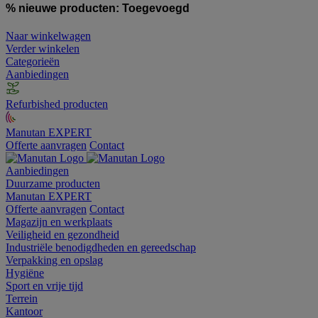
% nieuwe producten:
Toegevoegd
Naar winkelwagen
Verder winkelen
Categorieën
Aanbiedingen
Refurbished producten
Manutan EXPERT
Offerte aanvragen
Contact
Aanbiedingen
Duurzame producten
Manutan EXPERT
Offerte aanvragen
Contact
Magazijn en werkplaats
Veiligheid en gezondheid
Industriële benodigdheden en gereedschap
Verpakking en opslag
Hygiëne
Sport en vrije tijd
Terrein
Kantoor