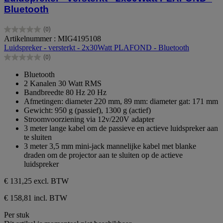
Bluetooth
(0)
0.0
Artikelnummer : MIG4195108
van
Luidspreker - versterkt - 2x30Watt PLAFOND - Bluetooth
de
(0)
5
0.0
sterren.
van
Bluetooth
de
2 Kanalen 30 Watt RMS
5
Bandbreedte 80 Hz 20 Hz
sterren.
Afmetingen: diameter 220 mm, 89 mm: diameter gat: 171 mm
Gewicht: 950 g (passief), 1300 g (actief)
Stroomvoorziening via 12v/220V adapter
3 meter lange kabel om de passieve en actieve luidspreker aan
te sluiten
3 meter 3,5 mm mini-jack mannelijke kabel met blanke
draden om de projector aan te sluiten op de actieve
luidspreker
€ 131,25
excl. BTW
€ 158,81 incl. BTW
Per stuk