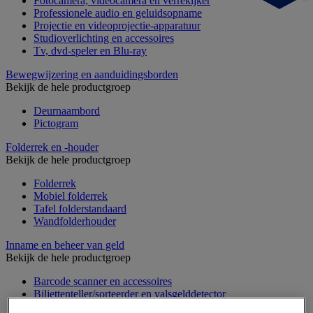
Fotocamera, videocamera en verrekijker
Professionele audio en geluidsopname
Projectie en videoprojectie-apparatuur
Studioverlichting en accessoires
Tv, dvd-speler en Blu-ray
Bewegwijzering en aanduidingsborden
Bekijk de hele productgroep
Deurnaambord
Pictogram
Folderrek en -houder
Bekijk de hele productgroep
Folderrek
Mobiel folderrek
Tafel folderstandaard
Wandfolderhouder
Inname en beheer van geld
Bekijk de hele productgroep
Barcode scanner en accessoires
Biljettenteller/sorteerder en valsgelddetector
Geldkist