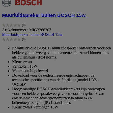
Muurluidspreker buiten BOSCH 15w
(0)
0.0
Artikelnummer : MIG3266307
van
Muurluidspreker buiten BOSCH 15w
de
(0)
5
0.0
sterren.
van
Kwaliteitsvolle BOSCH muurluidspreker ontworpen voor een
de
heldere geluidsweergave op evenementen zowel binnenshuis
5
als buitenshuis (IPx4 norm).
sterren.
Kleur: zwart
Vermogen 15W
Muursteun bijgeleverd
Download voor de gedetailleerde eigenschappen de
technische specificaties van de fabrikant (model LB2-
UC15D)
Hoogwaardige BOSCH-wandluidsprekers zijn ontworpen
voor een heldere spraakweergave en voor het gebruik van
entertainment en achtergrondmuziek in binnen- en
buitentoepassingen (IPx4-standaard).
Kleur: zwart Vermogen 15W