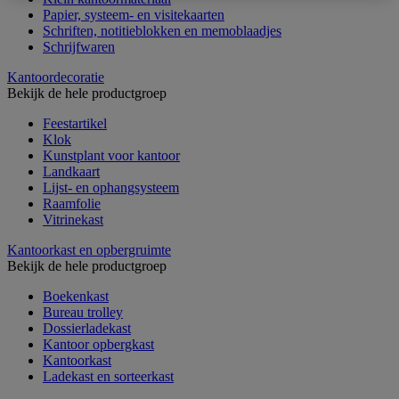
Papier, systeem- en visitekaarten
Schriften, notitieblokken en memoblaadjes
Schrijfwaren
Kantoordecoratie
Bekijk de hele productgroep
Feestartikel
Klok
Kunstplant voor kantoor
Landkaart
Lijst- en ophangsysteem
Raamfolie
Vitrinekast
Kantoorkast en opbergruimte
Bekijk de hele productgroep
Boekenkast
Bureau trolley
Dossierladekast
Kantoor opbergkast
Kantoorkast
Ladekast en sorteerkast