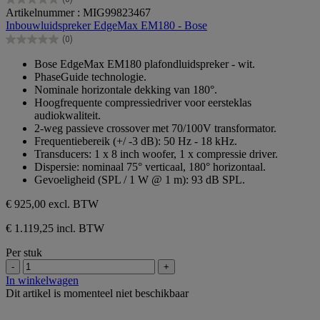
0.0
Artikelnummer : MIG99823467
van
Inbouwluidspreker EdgeMax EM180 - Bose
de
(0)
5
0.0
sterren.
van
Bose EdgeMax EM180 plafondluidspreker - wit.
de
PhaseGuide technologie.
5
Nominale horizontale dekking van 180°.
sterren.
Hoogfrequente compressiedriver voor eersteklas
audiokwaliteit.
2-weg passieve crossover met 70/100V transformator.
Frequentiebereik (+/ -3 dB): 50 Hz - 18 kHz.
Transducers: 1 x 8 inch woofer, 1 x compressie driver.
Dispersie: nominaal 75° verticaal, 180° horizontaal.
Gevoeligheid (SPL / 1 W @ 1 m): 93 dB SPL.
€ 925,00
excl. BTW
€ 1.119,25 incl. BTW
Per stuk
-
+
In winkelwagen
Dit artikel is momenteel niet beschikbaar