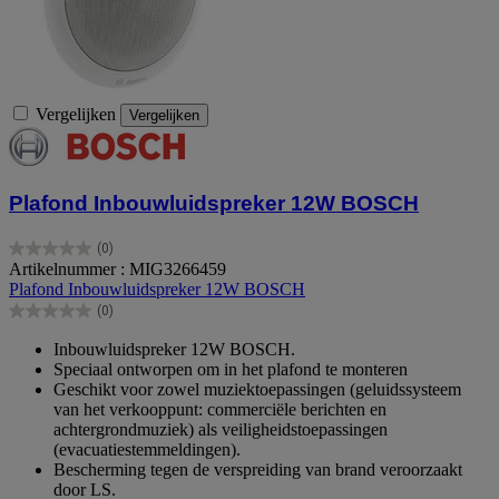
Vergelijken
Vergelijken
Plafond Inbouwluidspreker 12W BOSCH
(0)
0.0
Artikelnummer : MIG3266459
van
Plafond Inbouwluidspreker 12W BOSCH
de
(0)
5
0.0
sterren.
van
Inbouwluidspreker 12W BOSCH.
de
Speciaal ontworpen om in het plafond te monteren
5
Geschikt voor zowel muziektoepassingen (geluidssysteem
sterren.
van het verkooppunt: commerciële berichten en
achtergrondmuziek) als veiligheidstoepassingen
(evacuatiestemmeldingen).
Bescherming tegen de verspreiding van brand veroorzaakt
door LS.