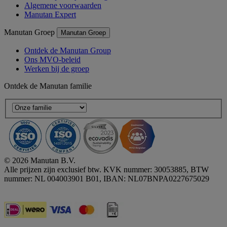
Algemene voorwaarden
Manutan Expert
Manutan Groep
Manutan Groep
Ontdek de Manutan Group
Ons MVO-beleid
Werken bij de groep
Ontdek de Manutan familie
© 2026 Manutan B.V.
Alle prijzen zijn exclusief btw. KVK nummer: 30053885, BTW
nummer: NL 004003901 B01, IBAN: NL07BNPA0227675029
Accessibility - some points not compliant