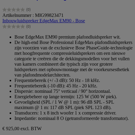
(0)
0.0
Artikelnummer : MIG99823471
van
Inbouwluidspreker EdgeMax EM90 - Bose
de
(0)
5
0.0
sterren.
van
Bose EdgeMax EM90 premium plafondluidspreker wit.
de
De high-end Bose Professional EdgeMax-plafondluidsprekers
5
zijn voorzien van de exclusieve Bose PhaseGuide-technologie
sterren.
met hoogfrequente compressieluidsprekers om een nieuwe
categorie te creëren die de dekkingsmodellen voor het vullen
van kamers combineert die typisch zijn voor grotere
luidsprekers met opbouwmontage met de voorkeursesthetiek
van plafondmodelarchitecten.
Frequentiebereik (+/ -3 dB): 50 Hz - 18 kHz.
Frequentiebereik (-10 dB): 45 Hz - 20 kHz.
Dispersie: nominaal 75° verticaal / 90° horizontaal.
Energiebeheer op lange termijn: 125 W (500 W piek).
Gevoeligheid (SPL / 1 W @ 1 m): 96 dB SPL - SPL
maximum @ 1 m: 117 dB SPL (piek SPL 123 dB).
Transducers: 1 x 8 inch woofer 1 x compressie driver.
Impedantie: nominaal 8 O (getransformeerde transformator).
€ 925,00
excl. BTW