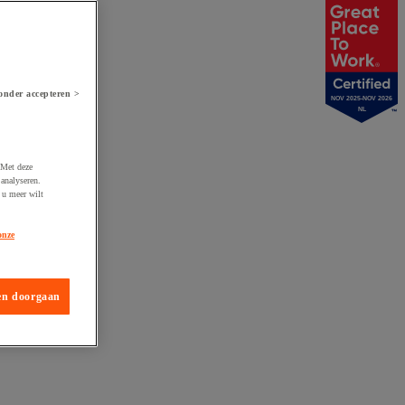
onder accepteren >
NOV 2025-NOV 2026
NL
 Met deze
analyseren.
 u meer wilt
onze
en doorgaan