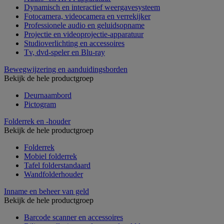
Dynamisch en interactief weergavesysteem
Fotocamera, videocamera en verrekijker
Professionele audio en geluidsopname
Projectie en videoprojectie-apparatuur
Studioverlichting en accessoires
Tv, dvd-speler en Blu-ray
Bewegwijzering en aanduidingsborden
Bekijk de hele productgroep
Deurnaambord
Pictogram
Folderrek en -houder
Bekijk de hele productgroep
Folderrek
Mobiel folderrek
Tafel folderstandaard
Wandfolderhouder
Inname en beheer van geld
Bekijk de hele productgroep
Barcode scanner en accessoires