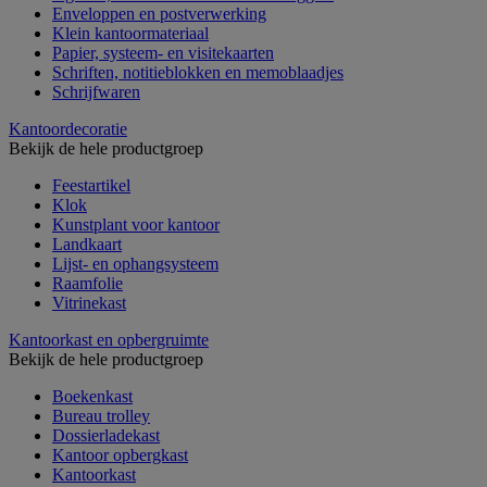
Enveloppen en postverwerking
Klein kantoormateriaal
Papier, systeem- en visitekaarten
Schriften, notitieblokken en memoblaadjes
Schrijfwaren
Kantoordecoratie
Bekijk de hele productgroep
Feestartikel
Klok
Kunstplant voor kantoor
Landkaart
Lijst- en ophangsysteem
Raamfolie
Vitrinekast
Kantoorkast en opbergruimte
Bekijk de hele productgroep
Boekenkast
Bureau trolley
Dossierladekast
Kantoor opbergkast
Kantoorkast