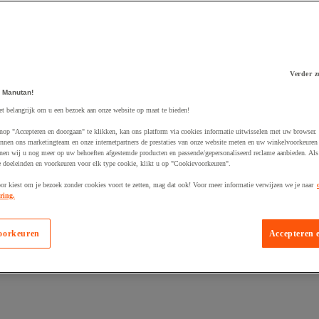
Verder z
 winkelwagen
 Manutan!
et belangrijk om u een bezoek aan onze website op maat te bieden!
nop "Accepteren en doorgaan" te klikken, kan ons platform via cookies informatie uitwisselen met uw browser.
nnen ons marketingteam en onze internetpartners de prestaties van onze website meten en uw winkelvoorkeuren 
nen wij u nog meer op uw behoeften afgestemde producten en passende/gepersonaliseerd reclame aanbieden. Als
 doeleinden en voorkeuren voor elk type cookie, klikt u op "Cookievoorkeuren".
oor kiest om je bezoek zonder cookies voort te zetten, mag dat ook! Voor meer informatie verwijzen we je naar
ring.
oorkeuren
Accepteren 