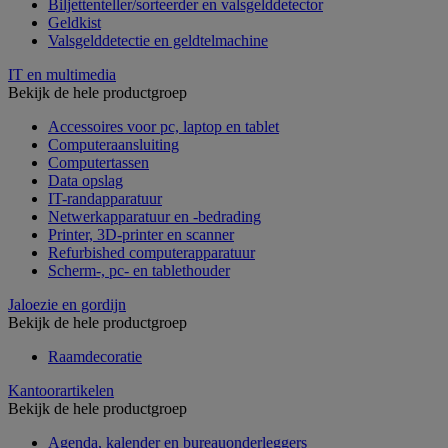
Biljettenteller/sorteerder en valsgelddetector
Geldkist
Valsgelddetectie en geldtelmachine
IT en multimedia
Bekijk de hele productgroep
Accessoires voor pc, laptop en tablet
Computeraansluiting
Computertassen
Data opslag
IT-randapparatuur
Netwerkapparatuur en -bedrading
Printer, 3D-printer en scanner
Refurbished computerapparatuur
Scherm-, pc- en tablethouder
Jaloezie en gordijn
Bekijk de hele productgroep
Raamdecoratie
Kantoorartikelen
Bekijk de hele productgroep
Agenda, kalender en bureauonderleggers