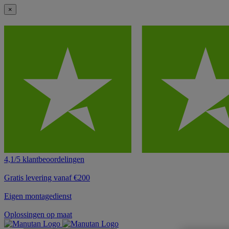
×
4,1/5 klantbeoordelingen
Gratis levering vanaf €200
Eigen montagedienst
Oplossingen op maat