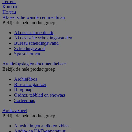
Terrein
Kantoor
Horeca
Akoestische wanden en meubilair
Bekijk de hele productgroep
Akoestisch meubilair
Akoestische scheidingswanden
Bureau scheidingswand
Scheidingswand
Spatschermen
Archiefopslag en documentbeheer
Bekijk de hele productgroep
Archiefdoos
Bureau organizer
Hangmap
Ordner, tabblad en showtas
Sorteermap
Audiovisueel
Bekijk de hele productgroep
Aansluitingen audio en video
Audio- en Hi-Fi-apparatuur