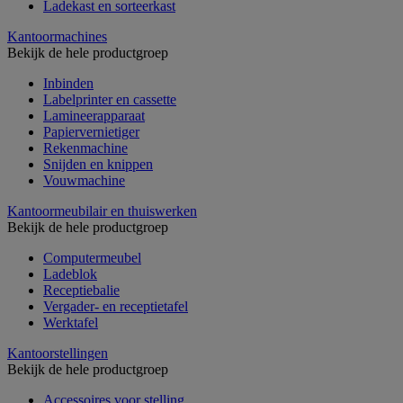
Ladekast en sorteerkast
Kantoormachines
Bekijk de hele productgroep
Inbinden
Labelprinter en cassette
Lamineerapparaat
Papiervernietiger
Rekenmachine
Snijden en knippen
Vouwmachine
Kantoormeubilair en thuiswerken
Bekijk de hele productgroep
Computermeubel
Ladeblok
Receptiebalie
Vergader- en receptietafel
Werktafel
Kantoorstellingen
Bekijk de hele productgroep
Accessoires voor stelling