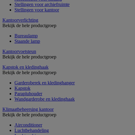
Stellingen voor archiefruimte
Stellingen voor kantoor
Kantoorverlichting
Bekijk de hele productgroep
Bureaulamp
Staande lamp
Kantoorvoetsteun
Bekijk de hele productgroep
Kapstok en kledinghaak
Bekijk de hele productgroep
Garderoberek en kledinghanger
Kapstok
Parapluhouder
Wandgarderobe en kledinghaak
Klimaatbeheersing kantoor
Bekijk de hele productgroep
Airconditioner
Luchtbehandeling