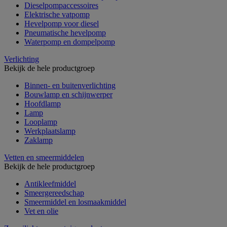
Dieselpompaccessoires
Elektrische vatpomp
Hevelpomp voor diesel
Pneumatische hevelpomp
Waterpomp en dompelpomp
Verlichting
Bekijk de hele productgroep
Binnen- en buitenverlichting
Bouwlamp en schijnwerper
Hoofdlamp
Lamp
Looplamp
Werkplaatslamp
Zaklamp
Vetten en smeermiddelen
Bekijk de hele productgroep
Antikleefmiddel
Smeergereedschap
Smeermiddel en losmaakmiddel
Vet en olie