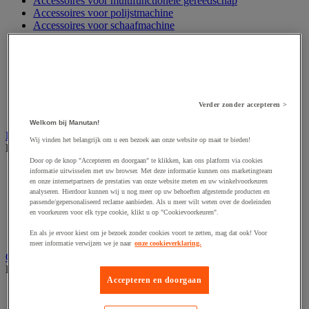
Accessoires voor multifunctionele gereedschap
Accessoires voor polijstmachine
Accessoires voor schaafmachine
Accessoires voor schroevendraaier
Accessoires voor schuurmachine
Accessoires voor slijpmachine
Accessoires voor snij- en snoeigereedschap
Accessoires voor snij-schuurmachine
Accessoires voor spijkermachine
Verder zonder accepteren >
Accessoires voor zaag
Welkom bij Manutan!
Elektrische toebehoren en verlichting
Wij vinden het belangrijk om u een bezoek aan onze website op maat te bieden!
Bekijk de hele productgroep
Door op de knop "Accepteren en doorgaan" te klikken, kan ons platform via cookies
Accessoires voor elektrisch schakelpaneel
informatie uitwisselen met uw browser. Met deze informatie kunnen ons marketingteam
en onze internetpartners de prestaties van onze website meten en uw winkelvoorkeuren
Batterij, oplader en kabel
analyseren. Hierdoor kunnen wij u nog meer op uw behoeften afgestemde producten en
Elektrische kabel
passende/gepersonaliseerd reclame aanbieden. Als u meer wilt weten over de doeleinden
Elektrische uitrusting
en voorkeuren voor elk type cookie, klikt u op "Cookievoorkeuren".
Verlengsnoer, stekkerdoos en kapelhaspel
Wandcontactdoos en schakelaar
En als je ervoor kiest om je bezoek zonder cookies voort te zetten, mag dat ook! Voor
meer informatie verwijzen we je naar
onze cookieverklaring.
Gereedschap opbergen
Bekijk de hele productgroep
Accepteren en doorgaan
Assortimentsdoos en gereedschapkoffer
Gereedschapskist en opbergtas