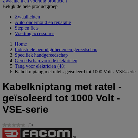
Zwaailicht en voertuig producten
Bekijk de hele productgroep
Zwaailichten
Auto-onderhoud en reparatie
Step en fiets
Voertuig accessoires
Home
Industriële benodigdheden en gereedschap
Specifiek handgereedschap
Gereedschap voor de elektricien
Tang voor elektricien
(48)
Kabelkniptang met ratel - geïsoleerd tot 1000 Volt - VSE-serie
Kabelkniptang met ratel -
geïsoleerd tot 1000 Volt -
VSE-serie
(0)
Geen
scorewaarde.
Dezelfde