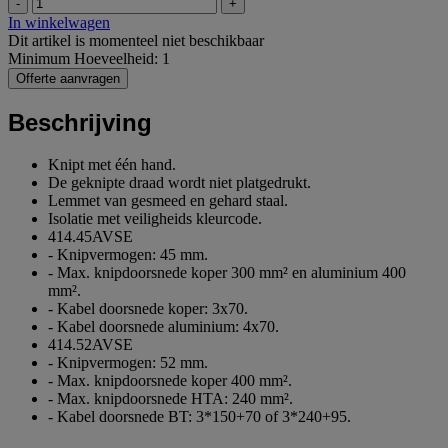
-
+
In winkelwagen
Dit artikel is momenteel niet beschikbaar
Minimum Hoeveelheid: 1
Offerte aanvragen
Beschrijving
Knipt met één hand.
De geknipte draad wordt niet platgedrukt.
Lemmet van gesmeed en gehard staal.
Isolatie met veiligheids kleurcode.
414.45AVSE
- Knipvermogen: 45 mm.
- Max. knipdoorsnede koper 300 mm² en aluminium 400
mm².
- Kabel doorsnede koper: 3x70.
- Kabel doorsnede aluminium: 4x70.
414.52AVSE
- Knipvermogen: 52 mm.
- Max. knipdoorsnede koper 400 mm².
- Max. knipdoorsnede HTA: 240 mm².
- Kabel doorsnede BT: 3*150+70 of 3*240+95.