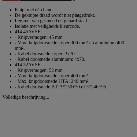
paginalink.
Knipt met één hand.
De geknipte draad wordt niet platgedrukt.
Lemmet van gesmeed en gehard staal.
Isolatie met veiligheids kleurcode.
414.45AVSE
- Knipvermogen: 45 mm.
- Max. knipdoorsnede koper 300 mm² en aluminium 400
mm².
- Kabel doorsnede koper: 3x70.
- Kabel doorsnede aluminium: 4x70.
414.52AVSE
- Knipvermogen: 52 mm.
- Max. knipdoorsnede koper 400 mm².
- Max. knipdoorsnede HTA: 240 mm².
- Kabel doorsnede BT: 3*150+70 of 3*240+95.
Volledige beschrijving...