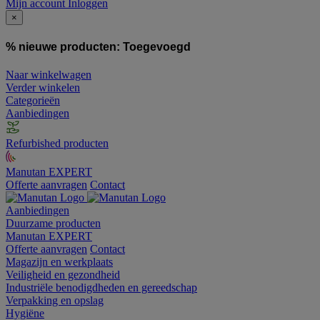
Mijn account
Inloggen
×
% nieuwe producten:
Toegevoegd
Naar winkelwagen
Verder winkelen
Categorieën
Aanbiedingen
Refurbished producten
Manutan EXPERT
Offerte aanvragen
Contact
Aanbiedingen
Duurzame producten
Manutan EXPERT
Offerte aanvragen
Contact
Magazijn en werkplaats
Veiligheid en gezondheid
Industriële benodigdheden en gereedschap
Verpakking en opslag
Hygiëne