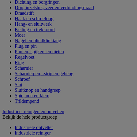
Dichting en borgringen
Dop, inzetstuk, veer en verbindingsdraad
Draadstift
Haak en schroefoog
Hang- en sluitwerk
Ketting en trekkoord
Moer
Nagel en blindklinktang
Plug en pin
Punten, spijkers en nieten
Regelvoet
Ring
Scharnier
Scharnierpen, -strip en geheng
Schroef
Slot
Sluitknop en handgreep
Spie, pen en klem
Trildempend
Industrieel reinigen en ontvetten
Bekijk de hele productgroep
Industriële ontvetter
Industriële reiniger